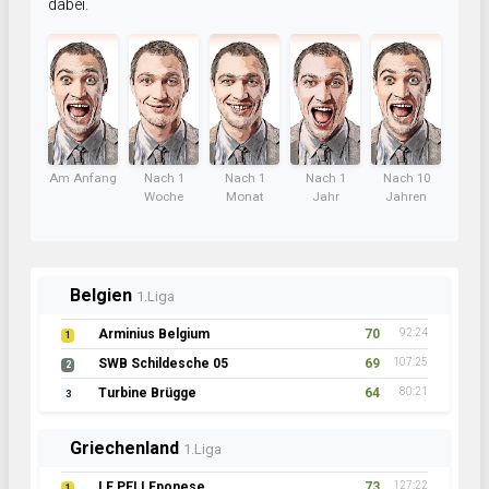
dabei.
Am Anfang
Nach 1
Nach 1
Nach 1
Nach 10
Woche
Monat
Jahr
Jahren
Belgien
1.Liga
Arminius Belgium
70
92:24
1
SWB Schildesche 05
69
107:25
2
Turbine Brügge
64
80:21
3
Griechenland
1.Liga
LE PELLEponese
73
127:22
1