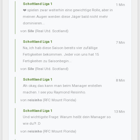
Schottland Liga 1
1 Min
❤️ spielen zwar weiterhin eine gewichtige Rolle, aber in
meinen Augen werden diese Jäger bald nicht mehr
dominieren...
von
Silv
(Real Utd. Scotland)
Schottland Liga 1
7 Min
Na, ich hab diese Saison bereits vier zufällige
Fertigkeiten bekommen. Jeder von uns hat 15
Fertigkeiten zu Saisonbegin...
von
Silv
(Real Utd. Scotland)
Schottland Liga 1
8 Min
Ah okay, das kann man beim Manager erstellen
machen. I see you Raymond Reisinho.
von
reisinho
(RFC Mount Florida)
Schottland Liga 1
13 Min
Und wichtigste Frage: Warum heißt dein Manager so
wie du?! :D
von
reisinho
(RFC Mount Florida)