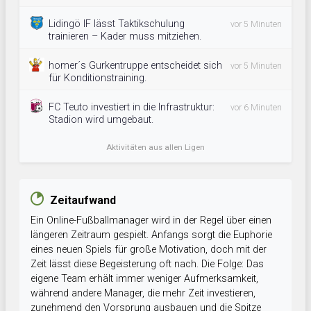
Lidingö IF lässt Taktikschulung
vor 5 Minuten
trainieren – Kader muss mitziehen.
homer´s Gurkentruppe entscheidet sich
vor 5 Minuten
für Konditionstraining.
FC Teuto investiert in die Infrastruktur:
vor 6 Minuten
Stadion wird umgebaut.
Aktivitäten aus allen Ligen
Zeitaufwand
Ein Online-Fußballmanager wird in der Regel über einen
längeren Zeitraum gespielt. Anfangs sorgt die Euphorie
eines neuen Spiels für große Motivation, doch mit der
Zeit lässt diese Begeisterung oft nach. Die Folge: Das
eigene Team erhält immer weniger Aufmerksamkeit,
während andere Manager, die mehr Zeit investieren,
zunehmend den Vorsprung ausbauen und die Spitze