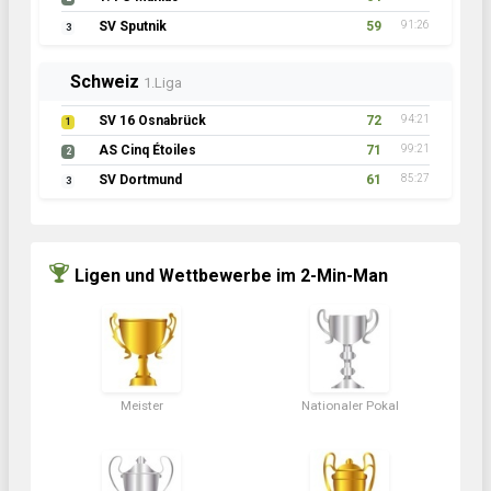
SV Sputnik
59
91:26
3
Schweiz
1.Liga
SV 16 Osnabrück
72
94:21
1
AS Cinq Étoiles
71
99:21
2
SV Dortmund
61
85:27
3
Ligen und Wettbewerbe im 2-Min-Man
Meister
Nationaler Pokal