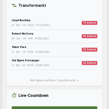
Transfermarkt
Lloyd Buckley
79 Gebote
A • 5er • 19 • SCO • €116,4 Mio
Robert McCrory
42 Gebote
M • 6er • 20 • NIR • €182,5 Mio
Tabor Pars
23 Gebote
S • 5er • 19 • HUN • €149,2 Mio
Ole Bjørn Porsanger
22 Gebote
S • 8er • 22 • NOR • €228,7 Mio
Alle Spieler auf dem Transfermarkt →
Live-Countdown