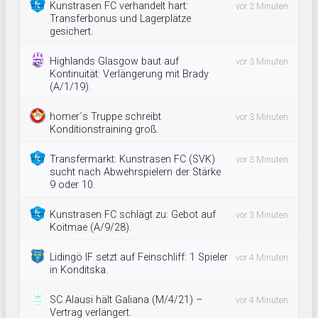
Kunstrasen FC verhandelt hart:
vor 2 Minuten
Transferbonus und Lagerplätze
gesichert.
Highlands Glasgow baut auf
vor 3 Minuten
Kontinuität: Verlängerung mit Brady
(A/1/19).
homer´s Truppe schreibt
vor 3 Minuten
Konditionstraining groß.
Transfermarkt: Kunstrasen FC (SVK)
vor 3 Minuten
sucht nach Abwehrspielern der Stärke
9 oder 10.
Kunstrasen FC schlägt zu: Gebot auf
vor 3 Minuten
Koitmae (A/9/28).
Lidingö IF setzt auf Feinschliff: 1 Spieler
vor 4 Minuten
in Konditska.
SC Alausi hält Galiana (M/4/21) –
vor 4 Minuten
Vertrag verlängert.