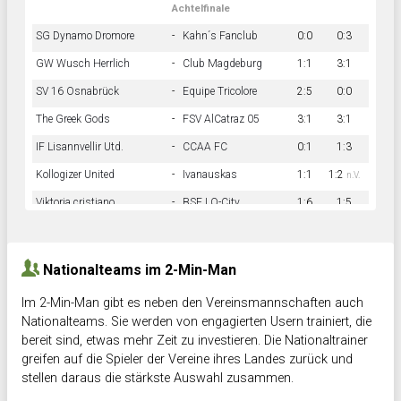
Achtelfinale
SG Dynamo Dromore
-
Kahn´s Fanclub
0:0
0:3
GW Wusch Herrlich
-
Club Magdeburg
1:1
3:1
SV 16 Osnabrück
-
Equipe Tricolore
2:5
0:0
The Greek Gods
-
FSV AlCatraz 05
3:1
3:1
IF Lisannvellir Utd.
-
CCAA FC
0:1
1:3
Kollogizer United
-
Ivanauskas
1:1
1:2
n.V.
Viktoria cristiano
-
BSF LO-City
1:6
1:5
Hnk Rama
-
Südstadkicker
0:1
2:2
Nationalteams im 2-Min-Man
Im 2-Min-Man gibt es neben den Vereinsmannschaften auch
Nationalteams. Sie werden von engagierten Usern trainiert, die
bereit sind, etwas mehr Zeit zu investieren. Die Nationaltrainer
greifen auf die Spieler der Vereine ihres Landes zurück und
stellen daraus die stärkste Auswahl zusammen.