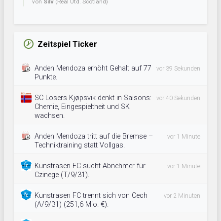
von
Silv
(Real Utd. Scotland)
Zeitspiel Ticker
Anden Mendoza erhöht Gehalt auf 77
vor 39 Sekunden
Punkte.
SC Losers Kjøpsvik denkt in Saisons:
vor 40 Sekunden
Chemie, Eingespieltheit und SK
wachsen.
Anden Mendoza tritt auf die Bremse –
vor 1 Minute
Techniktraining statt Vollgas.
Kunstrasen FC sucht Abnehmer für
vor 1 Minute
Czinege (T/9/31).
Kunstrasen FC trennt sich von Cech
vor 2 Minuten
(A/9/31) (251,6 Mio. €).