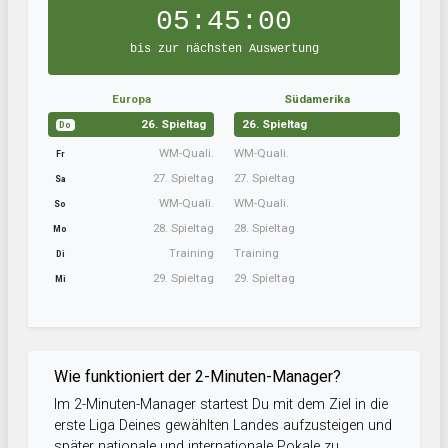
05:45:00
bis zur nächsten Auswertung
Europa
Südamerika
26. Spieltag
26. Spieltag
Do
WM-Quali.
WM-Quali.
Fr
27. Spieltag
27. Spieltag
Sa
WM-Quali.
WM-Quali.
So
28. Spieltag
28. Spieltag
Mo
Training
Training
Di
29. Spieltag
29. Spieltag
Mi
Wie funktioniert der 2-Minuten-Manager?
Im 2-Minuten-Manager startest Du mit dem Ziel in die
erste Liga Deines gewählten Landes aufzusteigen und
später nationale und internationale Pokale zu