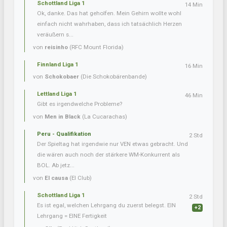
Schottland Liga 1
14 Min
Ok, danke. Das hat geholfen. Mein Gehirn wollte wohl
einfach nicht wahrhaben, dass ich tatsächlich Herzen
veräußern s...
von
reisinho
(RFC Mount Florida)
Finnland Liga 1
16 Min
von
Schokobaer
(Die Schokobärenbande)
Lettland Liga 1
46 Min
Gibt es irgendwelche Probleme?
von
Men in Black
(La Cucarachas)
Peru - Qualifikation
2 Std
Der Spieltag hat irgendwie nur VEN etwas gebracht. Und
die wären auch noch der stärkere WM-Konkurrent als
BOL. Ab jetz...
von
El causa
(El Club)
Schottland Liga 1
2 Std
Es ist egal, welchen Lehrgang du zuerst belegst. EIN
+2
Lehrgang = EINE Fertigkeit