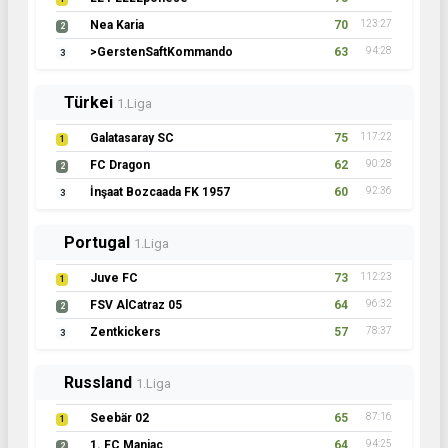
Nea Karia
70
123:27
2
>GerstenSaftKommando
63
94:28
3
Türkei
1.Liga
Galatasaray SC
75
117:22
1
FC Dragon
62
90:28
2
İnşaat Bozcaada FK 1957
60
92:36
3
Portugal
1.Liga
Juve FC
73
112:23
1
FSV AlCatraz 05
64
96:32
2
Zentkickers
57
78:37
3
Russland
1.Liga
Seebär 02
65
87:16
1
1. FC Maniac
64
94:25
2