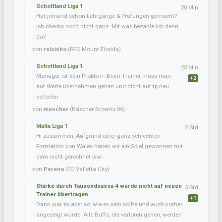
Schottland Liga 1
20 Min
Hat jemand schon Lehrgänge & Prüfungen gemacht?
Ich checks noch nicht ganz. Mit was bezahle ich denn
da?
von
reisinho
(RFC Mount Florida)
Schottland Liga 1
25 Min
Manager ist kein Problem. Beim Trainer muss man
+2
auf Werte übernehmen gehen und nicht auf tp neu
verteilen.
von
mencher
(Bäscher Browns 06)
Malta Liga 1
2 Std
Hi zusammen, Aufgrund einer ganz schlechten
Formation von Wales haben wir ein Spiel gewonnen mit
dem nicht gerechnet war...
von
Pereira
(FC Valletta City)
Stärke durch Tausendsassa 4 wurde nicht auf neuen
3 Std
Trainer übertragen
+1
Dann war es aber so, wie es sein sollte und auch vorher
angezeigt wurde. Alle Buffs, die verloren gehen, werden