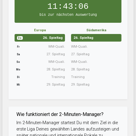
11:43:06
bis zur nächsten Auswertung
Europa
Südamerika
26. Spieltag
26. Spieltag
Do
WM-Quali.
WM-Quali.
Fr
27. Spieltag
27. Spieltag
Sa
WM-Quali.
WM-Quali.
So
28. Spieltag
28. Spieltag
Mo
Training
Training
Di
29. Spieltag
29. Spieltag
Mi
Wie funktioniert der 2-Minuten-Manager?
Im 2-Minuten-Manager startest Du mit dem Ziel in die
erste Liga Deines gewählten Landes aufzusteigen und
später nationale und internationale Pokale zu