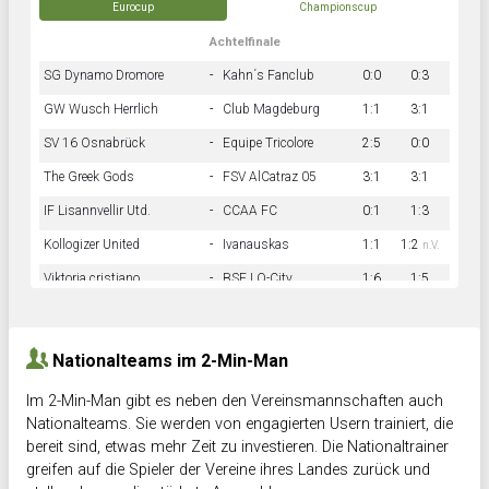
Eurocup
Championscup
Achtelfinale
SG Dynamo Dromore
-
Kahn´s Fanclub
0:0
0:3
GW Wusch Herrlich
-
Club Magdeburg
1:1
3:1
SV 16 Osnabrück
-
Equipe Tricolore
2:5
0:0
The Greek Gods
-
FSV AlCatraz 05
3:1
3:1
IF Lisannvellir Utd.
-
CCAA FC
0:1
1:3
Kollogizer United
-
Ivanauskas
1:1
1:2
n.V.
Viktoria cristiano
-
BSF LO-City
1:6
1:5
Hnk Rama
-
Südstadkicker
0:1
2:2
Nationalteams im 2-Min-Man
Im 2-Min-Man gibt es neben den Vereinsmannschaften auch
Nationalteams. Sie werden von engagierten Usern trainiert, die
bereit sind, etwas mehr Zeit zu investieren. Die Nationaltrainer
greifen auf die Spieler der Vereine ihres Landes zurück und