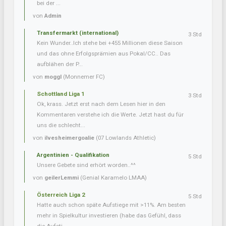
bei der ...
von
Admin
Transfermarkt (international)
3 Std
Kein Wunder..Ich stehe bei +455 Millionen diese Saison
und das ohne Erfolgsprämien aus Pokal/CC.. Das
aufblähen der P...
von
moggl
(Monnemer FC)
Schottland Liga 1
3 Std
Ok, krass. Jetzt erst nach dem Lesen hier in den
Kommentaren verstehe ich die Werte. Jetzt hast du für
uns die schlecht...
von
ilvesheimergoalie
(07 Lowlands Athletic)
Argentinien - Qualifikation
5 Std
Unsere Gebete sind erhört worden..^^
von
geilerLemmi
(Genial Karamelo LMAA)
Österreich Liga 2
5 Std
Hatte auch schon späte Aufstiege mit >11%. Am besten
mehr in Spielkultur investieren (habe das Gefühl, dass