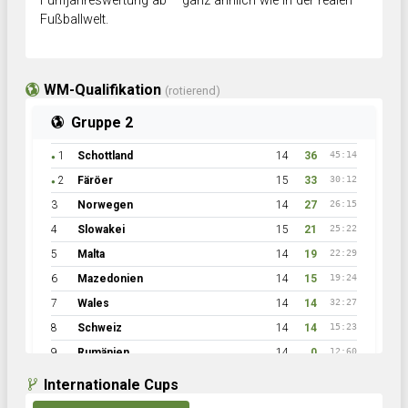
Fünfjahreswertung ab – ganz ähnlich wie in der realen
Fußballwelt.
WM-Qualifikation
(rotierend)
Gruppe 2
1
Schottland
14
36
45:14
●
2
Färöer
15
33
30:12
●
3
Norwegen
14
27
26:15
4
Slowakei
15
21
25:22
5
Malta
14
19
22:29
6
Mazedonien
14
15
19:24
7
Wales
14
14
32:27
8
Schweiz
14
14
15:23
9
Rumänien
14
0
12:60
Internationale Cups