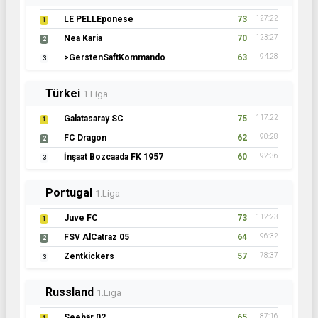
LE PELLEponese
73
127:22
1
Nea Karia
70
123:27
2
>GerstenSaftKommando
63
94:28
3
Türkei
1.Liga
Galatasaray SC
75
117:22
1
FC Dragon
62
90:28
2
İnşaat Bozcaada FK 1957
60
92:36
3
Portugal
1.Liga
Juve FC
73
112:23
1
FSV AlCatraz 05
64
96:32
2
Zentkickers
57
78:37
3
Russland
1.Liga
Seebär 02
65
87:16