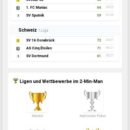
1
1. FC Maniac
64
94:25
2
SV Sputnik
59
91:26
3
Schweiz
1.Liga
SV 16 Osnabrück
72
94:21
1
AS Cinq Étoiles
71
99:21
2
SV Dortmund
61
85:27
3
Ligen und Wettbewerbe im 2-Min-Man
Meister
Nationaler Pokal