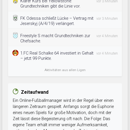
Klarer Kurs bei Yellowstone:
vor 3 Minuten
Grundtechniken gibt die Linie vor.
FK Odessa schließt Lücke – Vertrag mit
vor 3 Minuten
Jeserskyj (A/4/19) verlängert.
Freestyle S macht Grundtechniken zur
vor 4 Minuten
Chefsache.
1.FC Real Schalke 64 investiert in Gehalt
vor 4 Minuten
– jetzt 99 Punkte.
Aktivitäten aus allen Ligen
Zeitaufwand
Ein Online-Fußballmanager wird in der Regel über einen
längeren Zeitraum gespielt. Anfangs sorgt die Euphorie
eines neuen Spiels für große Motivation, doch mit der
Zeit lässt diese Begeisterung oft nach. Die Folge: Das
eigene Team erhält immer weniger Aufmerksamkeit,