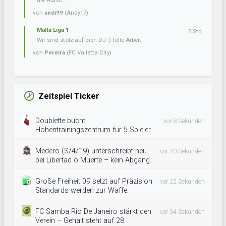
die Aufsti...
von
andi99
(Andy17)
Malta Liga 1
5 Std
Wir sind stolz auf dich DJ :) tolle Arbeit
von
Pereira
(FC Valletta City)
Zeitspiel Ticker
Doublette bucht
vor 8 Sekunden
Höhentrainingszentrum für 5 Spieler.
Medero (S/4/19) unterschreibt neu
vor 20 Sekunden
bei Libertad o Muerte – kein Abgang.
Große Freiheit 09 setzt auf Präzision:
vor 22 Sekunden
Standards werden zur Waffe.
FC Samba Rio De Janeiro stärkt den
vor 34 Sekunden
Verein – Gehalt steht auf 28.