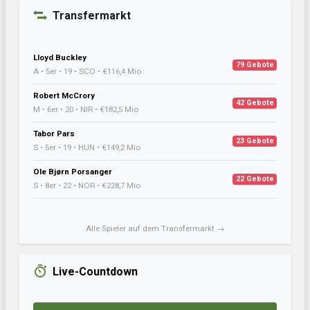
Transfermarkt
Lloyd Buckley
79 Gebote
A • 5er • 19 • SCO • €116,4 Mio
Robert McCrory
42 Gebote
M • 6er • 20 • NIR • €182,5 Mio
Tabor Pars
23 Gebote
S • 5er • 19 • HUN • €149,2 Mio
Ole Bjørn Porsanger
22 Gebote
S • 8er • 22 • NOR • €228,7 Mio
Alle Spieler auf dem Transfermarkt →
Live-Countdown