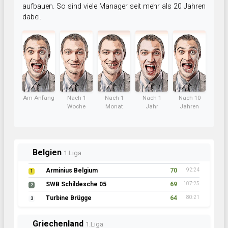
aufbauen. So sind viele Manager seit mehr als 20 Jahren
dabei.
Am Anfang
Nach 1
Nach 1
Nach 1
Nach 10
Woche
Monat
Jahr
Jahren
Belgien
1.Liga
Arminius Belgium
70
92:24
1
SWB Schildesche 05
69
107:25
2
Turbine Brügge
64
80:21
3
Griechenland
1.Liga