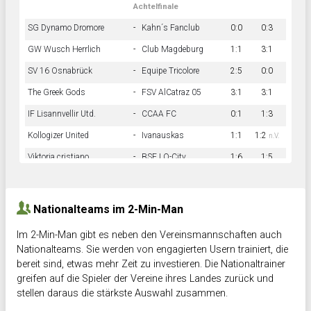
Achtelfinale
SG Dynamo Dromore
-
Kahn´s Fanclub
0:0
0:3
GW Wusch Herrlich
-
Club Magdeburg
1:1
3:1
SV 16 Osnabrück
-
Equipe Tricolore
2:5
0:0
The Greek Gods
-
FSV AlCatraz 05
3:1
3:1
IF Lisannvellir Utd.
-
CCAA FC
0:1
1:3
Kollogizer United
-
Ivanauskas
1:1
1:2
n.V.
Viktoria cristiano
-
BSF LO-City
1:6
1:5
Hnk Rama
-
Südstadkicker
0:1
2:2
Nationalteams im 2-Min-Man
Im 2-Min-Man gibt es neben den Vereinsmannschaften auch
Nationalteams. Sie werden von engagierten Usern trainiert, die
bereit sind, etwas mehr Zeit zu investieren. Die Nationaltrainer
greifen auf die Spieler der Vereine ihres Landes zurück und
stellen daraus die stärkste Auswahl zusammen.