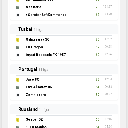
Nea Karia
70
123:27
2
>GerstenSaftKommando
63
94:28
3
Türkei
1.Liga
Galatasaray SC
75
117:22
1
FC Dragon
62
90:28
2
İnşaat Bozcaada FK 1957
60
92:36
3
Portugal
1.Liga
Juve FC
73
112:23
1
FSV AlCatraz 05
64
96:32
2
Zentkickers
57
78:37
3
Russland
1.Liga
Seebär 02
65
87:16
1
1. FC Maniac
64
94:25
2