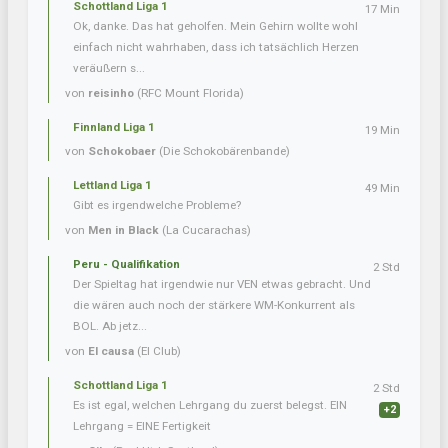
Schottland Liga 1
17 Min
Ok, danke. Das hat geholfen. Mein Gehirn wollte wohl
einfach nicht wahrhaben, dass ich tatsächlich Herzen
veräußern s...
von
reisinho
(RFC Mount Florida)
Finnland Liga 1
19 Min
von
Schokobaer
(Die Schokobärenbande)
Lettland Liga 1
49 Min
Gibt es irgendwelche Probleme?
von
Men in Black
(La Cucarachas)
Peru - Qualifikation
2 Std
Der Spieltag hat irgendwie nur VEN etwas gebracht. Und
die wären auch noch der stärkere WM-Konkurrent als
BOL. Ab jetz...
von
El causa
(El Club)
Schottland Liga 1
2 Std
Es ist egal, welchen Lehrgang du zuerst belegst. EIN
+2
Lehrgang = EINE Fertigkeit