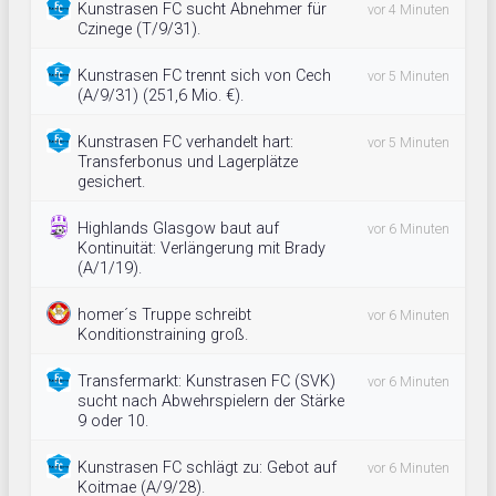
Kunstrasen FC sucht Abnehmer für
vor 4 Minuten
Czinege (T/9/31).
Kunstrasen FC trennt sich von Cech
vor 5 Minuten
(A/9/31) (251,6 Mio. €).
Kunstrasen FC verhandelt hart:
vor 5 Minuten
Transferbonus und Lagerplätze
gesichert.
Highlands Glasgow baut auf
vor 6 Minuten
Kontinuität: Verlängerung mit Brady
(A/1/19).
homer´s Truppe schreibt
vor 6 Minuten
Konditionstraining groß.
Transfermarkt: Kunstrasen FC (SVK)
vor 6 Minuten
sucht nach Abwehrspielern der Stärke
9 oder 10.
Kunstrasen FC schlägt zu: Gebot auf
vor 6 Minuten
Koitmae (A/9/28).