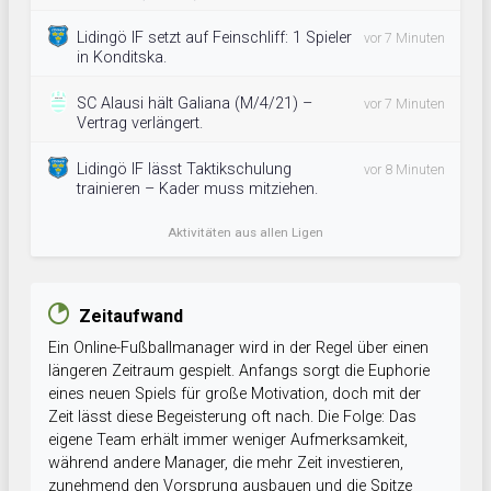
Lidingö IF setzt auf Feinschliff: 1 Spieler
vor 7 Minuten
in Konditska.
SC Alausi hält Galiana (M/4/21) –
vor 7 Minuten
Vertrag verlängert.
Lidingö IF lässt Taktikschulung
vor 8 Minuten
trainieren – Kader muss mitziehen.
Aktivitäten aus allen Ligen
Zeitaufwand
Ein Online-Fußballmanager wird in der Regel über einen
längeren Zeitraum gespielt. Anfangs sorgt die Euphorie
eines neuen Spiels für große Motivation, doch mit der
Zeit lässt diese Begeisterung oft nach. Die Folge: Das
eigene Team erhält immer weniger Aufmerksamkeit,
während andere Manager, die mehr Zeit investieren,
zunehmend den Vorsprung ausbauen und die Spitze