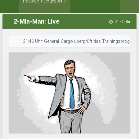
Passwort vergessen?
2-Min-Man: Live
21:47 Uhr
21:46 Uhr: General_Cargo überprüft das Trainingsprogramm. • 21:4