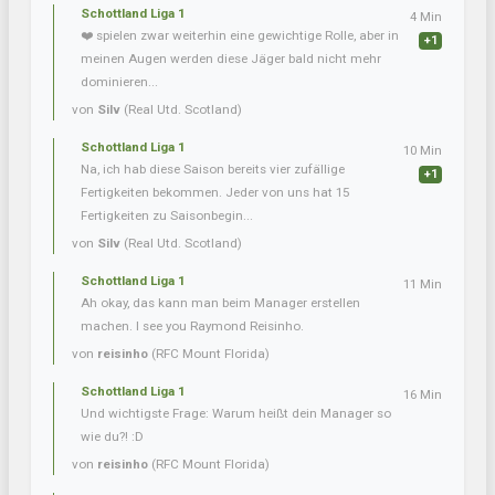
Schottland Liga 1
4 Min
❤️ spielen zwar weiterhin eine gewichtige Rolle, aber in
+1
meinen Augen werden diese Jäger bald nicht mehr
dominieren...
von
Silv
(Real Utd. Scotland)
Schottland Liga 1
10 Min
Na, ich hab diese Saison bereits vier zufällige
+1
Fertigkeiten bekommen. Jeder von uns hat 15
Fertigkeiten zu Saisonbegin...
von
Silv
(Real Utd. Scotland)
Schottland Liga 1
11 Min
Ah okay, das kann man beim Manager erstellen
machen. I see you Raymond Reisinho.
von
reisinho
(RFC Mount Florida)
Schottland Liga 1
16 Min
Und wichtigste Frage: Warum heißt dein Manager so
wie du?! :D
von
reisinho
(RFC Mount Florida)