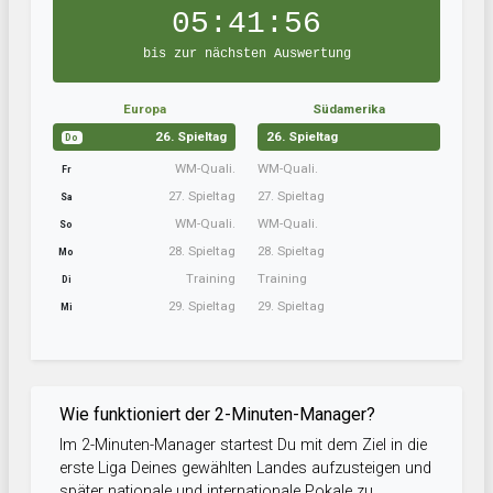
05:41:56
bis zur nächsten Auswertung
Europa
Südamerika
26. Spieltag
26. Spieltag
Do
WM-Quali.
WM-Quali.
Fr
27. Spieltag
27. Spieltag
Sa
WM-Quali.
WM-Quali.
So
28. Spieltag
28. Spieltag
Mo
Training
Training
Di
29. Spieltag
29. Spieltag
Mi
Wie funktioniert der 2-Minuten-Manager?
Im 2-Minuten-Manager startest Du mit dem Ziel in die
erste Liga Deines gewählten Landes aufzusteigen und
später nationale und internationale Pokale zu