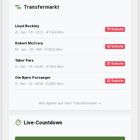
Transfermarkt
Lloyd Buckley
79 Gebote
A • 5er • 19 • SCO • €116,4 Mio
Robert McCrory
42 Gebote
M • 6er • 20 • NIR • €182,5 Mio
Tabor Pars
23 Gebote
S • 5er • 19 • HUN • €149,2 Mio
Ole Bjørn Porsanger
22 Gebote
S • 8er • 22 • NOR • €228,7 Mio
Alle Spieler auf dem Transfermarkt →
Live-Countdown