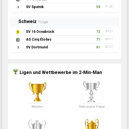
SV Sputnik
59
91:26
3
Schweiz
1.Liga
SV 16 Osnabrück
72
94:21
1
AS Cinq Étoiles
71
99:21
2
SV Dortmund
61
85:27
3
Ligen und Wettbewerbe im 2-Min-Man
Meister
Nationaler Pokal