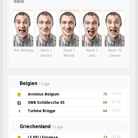
dabei.
Am Anfang
Nach 1
Nach 1
Nach 1
Nach 10
Woche
Monat
Jahr
Jahren
Belgien
1.Liga
Arminius Belgium
70
92:24
1
SWB Schildesche 05
69
107:25
2
Turbine Brügge
64
80:21
3
Griechenland
1.Liga
LE PELLEponese
73
127:22
1