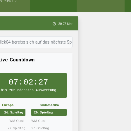
rgessen?
20:27 Uhr
itet sich auf das nächste Spiel vor. • 20:25 Uhr: Nachwuchsteam bereite
Live-Countdown
07:02:26
bis zur nächsten Auswertung
Europa
Südamerika
26. Spieltag
26. Spieltag
WM-Quali.
WM-Quali.
27. Spieltag
27. Spieltag