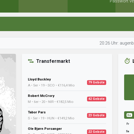
Passwort ve
20:26 Uhr: augenblick04 bere
Transfermarkt
Lloyd Buckley
79 Gebote
A • 5er • 19 • SCO • €116,4 Mio
Robert McCrory
42 Gebote
M • 6er • 20 • NIR • €182,5 Mio
Tabor Pars
23 Gebote
Do
S • 5er • 19 • HUN • €149,2 Mio
Fr
Ole Bjørn Porsanger
Sa
22 Gebote