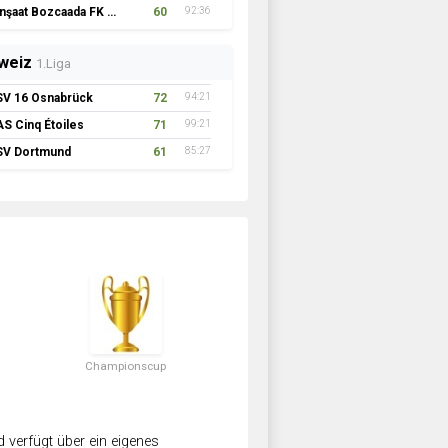
İnşaat Bozcaada FK 1957
60
92:36
weiz
1.Liga
SV 16 Osnabrück
72
94:21
AS Cinq Étoiles
71
99:21
SV Dortmund
61
85:27
Championscup
verfügt über ein eigenes