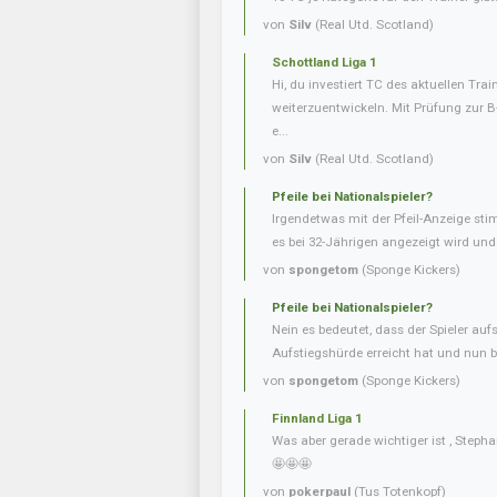
von
Silv
(Real Utd. Scotland)
Schottland Liga 1
Hi, du investiert TC des aktuellen Tra
weiterzuentwickeln. Mit Prüfung zur 
e...
von
Silv
(Real Utd. Scotland)
Pfeile bei Nationalspieler?
Irgendetwas mit der Pfeil-Anzeige sti
es bei 32-Jährigen angezeigt wird und b
von
spongetom
(Sponge Kickers)
Pfeile bei Nationalspieler?
Nein es bedeutet, dass der Spieler aufs
Aufstiegshürde erreicht hat und nun be
von
spongetom
(Sponge Kickers)
Finnland Liga 1
Was aber gerade wichtiger ist , Steph
🤩🤩🤩
von
pokerpaul
(Tus Totenkopf)