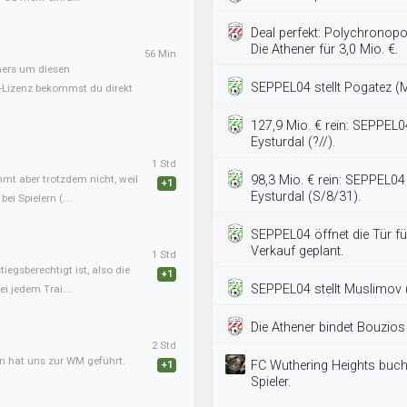
Deal perfekt: Polychronopo
Die Athener für 3,0 Mio. €.
56 Min
iners um diesen
SEPPEL04 stellt Pogatez (
B-Lizenz bekommst du direkt
127,9 Mio. € rein: SEPPEL0
Eysturdal (?//).
1 Std
mmt aber trotzdem nicht, weil
98,3 Mio. € rein: SEPPEL04
+1
Eysturdal (S/8/31).
ei Spielern (...
SEPPEL04 öffnet die Tür f
Verkauf geplant.
1 Std
tiegsberechtigt ist, also die
+1
SEPPEL04 stellt Muslimov 
i jedem Trai...
Die Athener bindet Bouzios 
2 Std
an hat uns zur WM geführt.
FC Wuthering Heights buch
+1
Spieler.