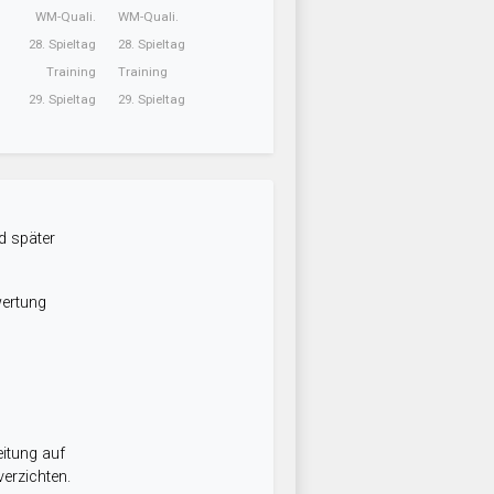
WM-Quali.
WM-Quali.
28. Spieltag
28. Spieltag
Training
Training
29. Spieltag
29. Spieltag
d später
wertung
itung auf
erzichten.