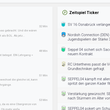
Zeitspiel Ticker
SV 16 Osnabrück verlängert
32 Min
twas gebracht. Und die wären
Nordish Connection (DEN)
als BOL. Ab jetz...
Jugendspielern der Stärke 
Seppel 04 sichert sich Sa
48 Min
neuem Kontrakt.
st belegst. EIN Lehrgang =
RC Untertheres passt die V
Grundtechniken gefragt.
51 Min
SEPPEL04 kämpft mit allen 
nwechsel die gleiche ist, kann
spritzt den ganzen Kader fit
ehrgänge.
Verstärkung gewünscht: S
nach Stürmern im Alter vo
53 Min
n, da es eine Obergrenze von
SEPPEL04 pokert um Schup
. Ob mehr einfa...