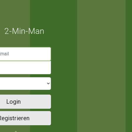
2-Min-Man
mail
Login
Registrieren