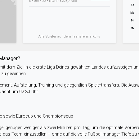
S • 8er • 22 • NOR • €228,7 Mio
So
Mo
Di
Mi
Alle Spieler auf dem Transfermarkt →
-Manager?
it dem Ziel in die erste Liga Deines gewählten Landes aufzusteigen un
e zu gewinnen.
ent: Aufstellung, Training und gelegentlich Spielertransfers. Die Aus
 Nacht um 03:30 Uhr.
ele sowie Eurocup und Championscup
el genügen weniger als zwei Minuten pro Tag, um die optimale Vorbere
 das Team einzustellen – ohne auf die volle Fußballmanager-Tiefe zu v