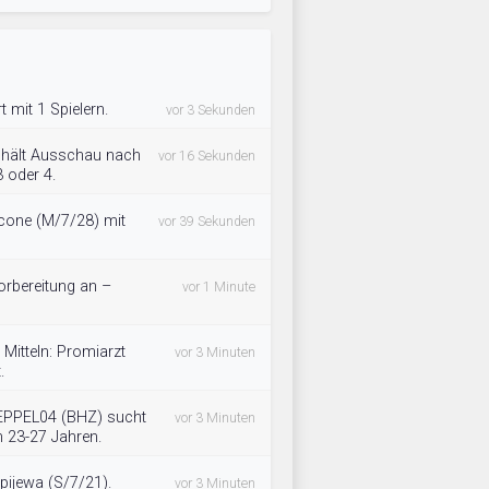
 mit 1 Spielern.
vor 3 Sekunden
 hält Ausschau nach
vor 16 Sekunden
3 oder 4.
ccone (M/7/28) mit
vor 39 Sekunden
orbereitung an –
vor 1 Minute
Mitteln: Promiarzt
vor 3 Minuten
.
EPPEL04 (BHZ) sucht
vor 3 Minuten
n 23-27 Jahren.
ijewa (S/7/21).
vor 3 Minuten