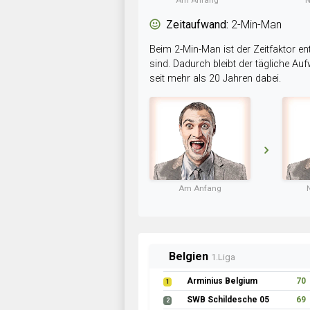
Am Anfang
N
Zeitaufwand:
2-Min-Man
Beim 2-Min-Man ist der Zeitfaktor en
sind. Dadurch bleibt der tägliche A
seit mehr als 20 Jahren dabei.
Am Anfang
Belgien
1.Liga
Arminius Belgium
70
1
SWB Schildesche 05
69
2