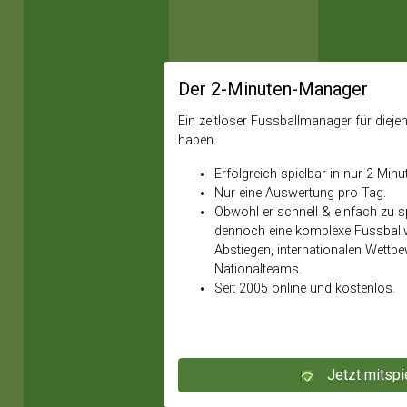
Der 2-Minuten-Manager
Ein zeitloser Fussballmanager für diejeni
haben.
Erfolgreich spielbar in nur 2 Minu
Nur eine Auswertung pro Tag.
Obwohl er schnell & einfach zu spi
dennoch eine komplexe Fussballw
Abstiegen, internationalen Wettb
Nationalteams.
Seit 2005 online und kostenlos.
Jetzt mitspi