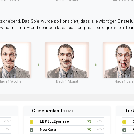
ach 1 Woche
Nach 1 Monat
Nach 6 Mona
tscheidend. Das Spiel wurde so konzipiert, dass alle wichtigen Einstellu
ufwand minimal – und dennoch lässt sich langfristig erfolgreich ein Te
Nach 1 Woche
Nach 1 Monat
Nach 1 Jahr
Griechenland
Tür
1.Liga
92:24
LE PELLEponese
73
127:22
1
1
107:25
Nea Karia
70
123:27
2
2