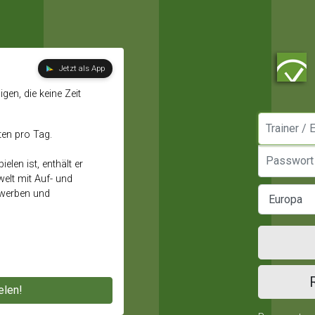
Jetzt als App
gen, die keine Zeit
Manager / E
ten pro Tag.
Passwort
elen ist, enthält er
elt mit Auf- und
ewerben und
elen!