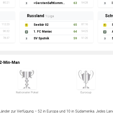
80:21
>GerstenSaftKommando
63
94:28
3
3
Russland
Sch
1.Liga
112:23
Seebär 02
65
87:16
1
1
96:32
1. FC Maniac
64
94:25
2
2
78:37
SV Sputnik
59
91:26
3
3
 2-Min-Man
Nationaler Pokal
Eurocup
änder zur Verfügung – 52 in Europa und 10 in Südamerika. Jedes Land 