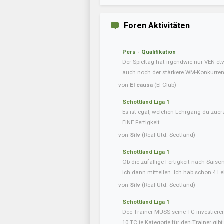
Foren Aktivitäten
Peru - Qualifikation
Der Spieltag hat irgendwie nur VEN e
auch noch der stärkere WM-Konkurrent 
von
El causa
(El Club)
Schottland Liga 1
Es ist egal, welchen Lehrgang du zuer
EINE Fertigkeit
von
Silv
(Real Utd. Scotland)
Schottland Liga 1
Ob die zufällige Fertigkeit nach Saiso
ich dann mitteilen. Ich hab schon 4 L
von
Silv
(Real Utd. Scotland)
Schottland Liga 1
Dee Trainer MUSS seine TC investiere
10 TC je Kategorie für den Trainer gibt