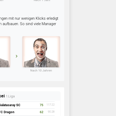
ten
Nach 1 Jahr
ngen mit nur wenigen Klicks erledigt
am aufbauen. So sind viele Manager
Nach 10 Jahren
kei
1.Liga
Galatasaray SC
75
117:22
FC Dragon
62
90:28