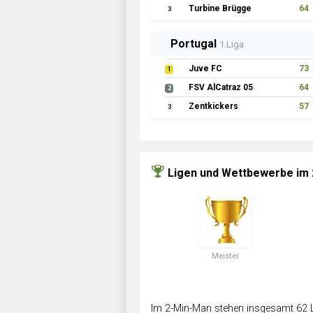
Turbine Brügge
64
3
Portugal
1.Liga
Juve FC
73
1
FSV AlCatraz 05
64
2
Zentkickers
57
3
Ligen und Wettbewerbe im
Meister
Im 2-Min-Man stehen insgesamt 62 L