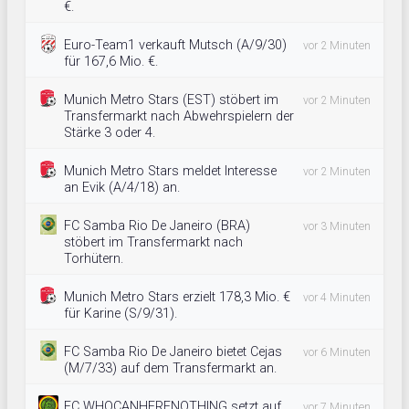
€.
Euro-Team1 verkauft Mutsch (A/9/30)
vor 2 Minuten
für 167,6 Mio. €.
Munich Metro Stars (EST) stöbert im
vor 2 Minuten
Transfermarkt nach Abwehrspielern der
Stärke 3 oder 4.
Munich Metro Stars meldet Interesse
vor 2 Minuten
an Evik (A/4/18) an.
FC Samba Rio De Janeiro (BRA)
vor 3 Minuten
stöbert im Transfermarkt nach
Torhütern.
Munich Metro Stars erzielt 178,3 Mio. €
vor 4 Minuten
für Karine (S/9/31).
FC Samba Rio De Janeiro bietet Cejas
vor 6 Minuten
(M/7/33) auf dem Transfermarkt an.
FC WHOCANHERENOTHING setzt auf
vor 7 Minuten