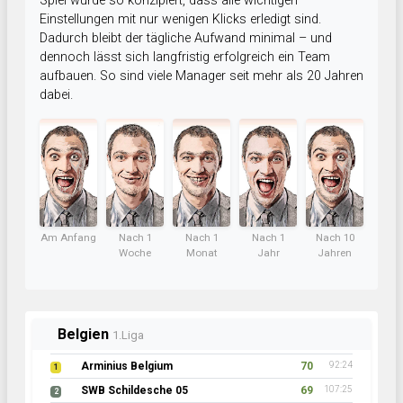
Spiel wurde so konzipiert, dass alle wichtigen
Einstellungen mit nur wenigen Klicks erledigt sind.
Dadurch bleibt der tägliche Aufwand minimal – und
dennoch lässt sich langfristig erfolgreich ein Team
aufbauen. So sind viele Manager seit mehr als 20 Jahren
dabei.
Am Anfang
Nach 1
Nach 1
Nach 1
Nach 10
Woche
Monat
Jahr
Jahren
Belgien
1.Liga
Arminius Belgium
70
92:24
1
SWB Schildesche 05
69
107:25
2