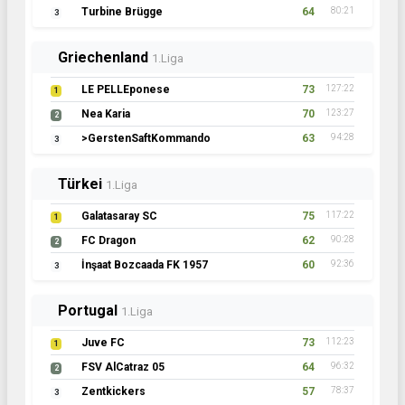
Turbine Brügge
64
80:21
3
Griechenland
1.Liga
LE PELLEponese
73
127:22
1
Nea Karia
70
123:27
2
>GerstenSaftKommando
63
94:28
3
Türkei
1.Liga
Galatasaray SC
75
117:22
1
FC Dragon
62
90:28
2
İnşaat Bozcaada FK 1957
60
92:36
3
Portugal
1.Liga
Juve FC
73
112:23
1
FSV AlCatraz 05
64
96:32
2
Zentkickers
57
78:37
3