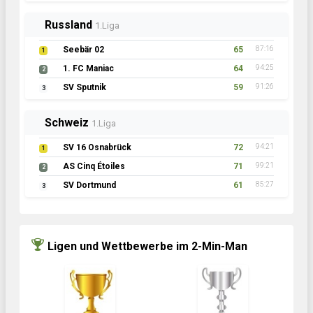
Russland
1.Liga
Seebär 02
65
87:16
1
1. FC Maniac
64
94:25
2
SV Sputnik
59
91:26
3
Schweiz
1.Liga
SV 16 Osnabrück
72
94:21
1
AS Cinq Étoiles
71
99:21
2
SV Dortmund
61
85:27
3
Ligen und Wettbewerbe im 2-Min-Man