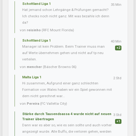
Schottland Liga 1
35 Min
Hat jemand schon Lehrgänge & Prüfungen gemacht?
Ich checks noch nicht ganz. Mit was bezahle ich denn
da?
von
reisinho
(RFC Mount Florida)
Schottland Liga 1
40 Min
Manager ist kein Problem. Beim Trainer muss man
+2
auf Werte übernehmen gehen und nicht auf tp neu
verteilen.
von
mencher
(Bäscher Browns 06)
Malta Liga 1
2 Std
Hi zusammen, Aufgrund einer ganz schlechten
Formation von Wales haben wir ein Spiel gewonnen mit
dem nicht gerechnet war...
von
Pereira
(FC Valletta City)
Stärke durch Tausendsassa 4 wurde nicht auf neuen
3 Std
Trainer übertragen
+1
Dann war es aber so, wie es sein sollte und auch vorher
angezeigt wurde. Alle Buffs, die verloren gehen, werden