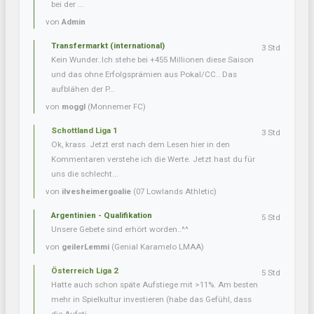
bei der ...
von
Admin
Transfermarkt (international)
3 Std
Kein Wunder..Ich stehe bei +455 Millionen diese Saison
und das ohne Erfolgsprämien aus Pokal/CC.. Das
aufblähen der P...
von
moggl
(Monnemer FC)
Schottland Liga 1
3 Std
Ok, krass. Jetzt erst nach dem Lesen hier in den
Kommentaren verstehe ich die Werte. Jetzt hast du für
uns die schlecht...
von
ilvesheimergoalie
(07 Lowlands Athletic)
Argentinien - Qualifikation
5 Std
Unsere Gebete sind erhört worden..^^
von
geilerLemmi
(Genial Karamelo LMAA)
Österreich Liga 2
5 Std
Hatte auch schon späte Aufstiege mit >11%. Am besten
mehr in Spielkultur investieren (habe das Gefühl, dass