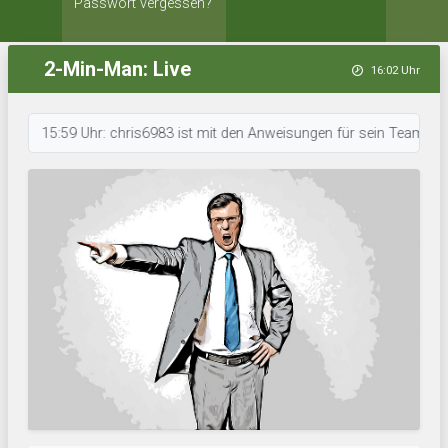
Passwort vergessen?
2-Min-Man: Live
16:02 Uhr
15:59 Uhr: chris6983 ist mit den Anweisungen für sein Team durch. • 15