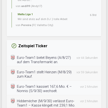
die Aufsti...
von
andi99
(Andy17)
Malta Liga 1
6 Std
Wir sind stolz auf dich DJ :) tolle Arbeit
von
Pereira
(FC Valletta City)
Zeitspiel Ticker
Euro-Team1 bietet Beyens (A/8/27)
vor 44 Sekunden
auf dem Transfermarkt an.
Euro-Team1 stellt Heinzen (M/8/29)
vor 59 Sekunden
zum Kauf.
Euro-Team1 kassiert 167,6 Mio. € –
vor 2 Minuten
Nonnis (S/9/30) wechselt.
Hiddemëcher (M/9/30) verlässt Euro-
vor 2 Minuten
Team1 – Kasse klingelt mit 239,1 Mio.