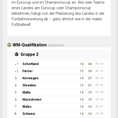
im Eurocup und im Championscup an. Wie viele Teams
eines Landes am Eurocup oder Championscup
teilnehmen, hängt von der Platzierung des Landes in der
Fünfjahreswertung ab – ganz ähnlich wie in der realen
Fußballwelt.
WM-Qualifikation
(rotierend)
Gruppe 2
1
Schottland
14
36
45:14
●
2
Färöer
15
33
30:12
●
3
Norwegen
14
27
26:15
4
Slowakei
15
21
25:22
5
Malta
14
19
22:29
6
Mazedonien
14
15
19:24
7
Wales
14
14
32:27
8
Schweiz
14
14
15:23