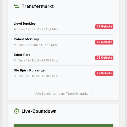
Transfermarkt
Lloyd Buckley
79 Gebote
A • 5er • 19 • SCO • €116,4 Mio
Robert McCrory
42 Gebote
M • 6er • 20 • NIR • €182,5 Mio
Tabor Pars
23 Gebote
S • 5er • 19 • HUN • €149,2 Mio
Ole Bjørn Porsanger
22 Gebote
S • 8er • 22 • NOR • €228,7 Mio
Alle Spieler auf dem Transfermarkt →
Live-Countdown