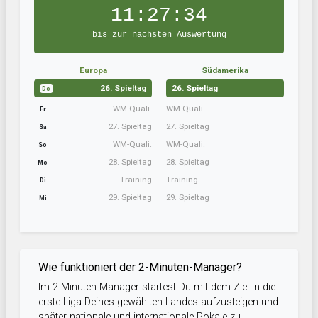
11:27:34
bis zur nächsten Auswertung
Europa
Südamerika
26. Spieltag
26. Spieltag
Do
WM-Quali.
WM-Quali.
Fr
27. Spieltag
27. Spieltag
Sa
WM-Quali.
WM-Quali.
So
28. Spieltag
28. Spieltag
Mo
Training
Training
Di
29. Spieltag
29. Spieltag
Mi
Wie funktioniert der 2-Minuten-Manager?
Im 2-Minuten-Manager startest Du mit dem Ziel in die
erste Liga Deines gewählten Landes aufzusteigen und
später nationale und internationale Pokale zu