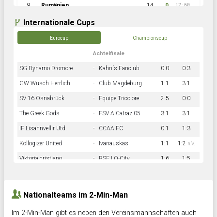
9
Rumänien
14
0
12:60
Internationale Cups
Eurocup
Championscup
Achtelfinale
SG Dynamo Dromore
-
Kahn´s Fanclub
0:0
0:3
GW Wusch Herrlich
-
Club Magdeburg
1:1
3:1
SV 16 Osnabrück
-
Equipe Tricolore
2:5
0:0
The Greek Gods
-
FSV AlCatraz 05
3:1
3:1
IF Lisannvellir Utd.
-
CCAA FC
0:1
1:3
Kollogizer United
-
Ivanauskas
1:1
1:2
n.V.
Viktoria cristiano
-
BSF LO-City
1:6
1:5
Hnk Rama
-
Südstadkicker
0:1
2:2
Nationalteams im 2-Min-Man
Im 2-Min-Man gibt es neben den Vereinsmannschaften auch