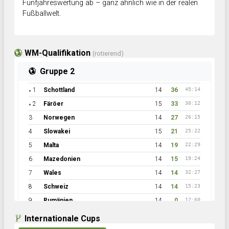
Fünfjahreswertung ab – ganz ähnlich wie in der realen
Fußballwelt.
WM-Qualifikation
(rotierend)
Gruppe 2
1
Schottland
14
36
45:14
●
2
Färöer
15
33
30:12
●
3
Norwegen
14
27
26:15
4
Slowakei
15
21
25:22
5
Malta
14
19
22:29
6
Mazedonien
14
15
19:24
7
Wales
14
14
32:27
8
Schweiz
14
14
15:23
9
Rumänien
14
0
12:60
Internationale Cups