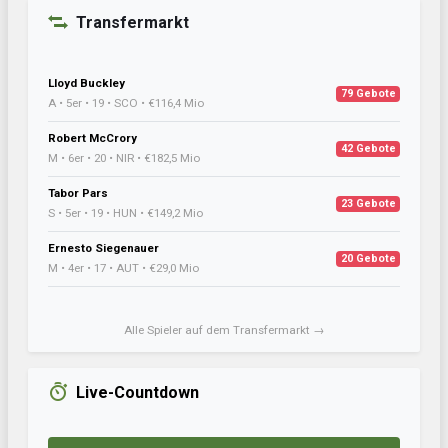
Transfermarkt
Lloyd Buckley
79 Gebote
A • 5er • 19 • SCO • €116,4 Mio
Robert McCrory
42 Gebote
M • 6er • 20 • NIR • €182,5 Mio
Tabor Pars
23 Gebote
S • 5er • 19 • HUN • €149,2 Mio
Ernesto Siegenauer
20 Gebote
M • 4er • 17 • AUT • €29,0 Mio
Alle Spieler auf dem Transfermarkt →
Live-Countdown