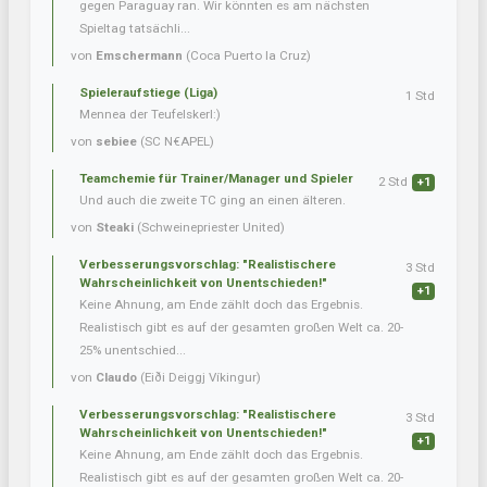
gegen Paraguay ran. Wir könnten es am nächsten
Spieltag tatsächli...
von
Emschermann
(Coca Puerto la Cruz)
Spieleraufstiege (Liga)
1 Std
Mennea der Teufelskerl:)
von
sebiee
(SC N€APEL)
Teamchemie für Trainer/Manager und Spieler
2 Std
+1
Und auch die zweite TC ging an einen älteren.
von
Steaki
(Schweinepriester United)
Verbesserungsvorschlag: "Realistischere
3 Std
Wahrscheinlichkeit von Unentschieden!"
+1
Keine Ahnung, am Ende zählt doch das Ergebnis.
Realistisch gibt es auf der gesamten großen Welt ca. 20-
25% unentschied...
von
Claudo
(Eiði Deiggj Víkingur)
Verbesserungsvorschlag: "Realistischere
3 Std
Wahrscheinlichkeit von Unentschieden!"
+1
Keine Ahnung, am Ende zählt doch das Ergebnis.
Realistisch gibt es auf der gesamten großen Welt ca. 20-