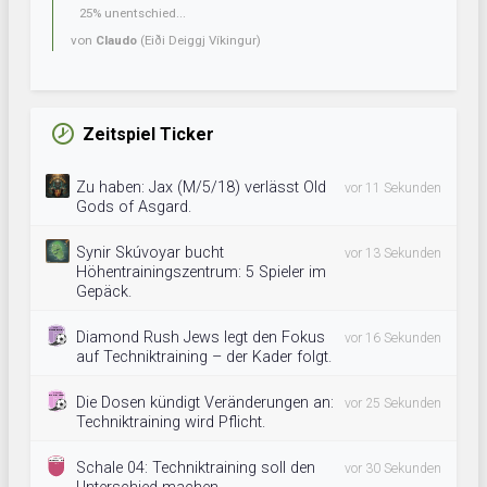
25% unentschied...
von
Claudo
(Eiði Deiggj Víkingur)
Zeitspiel Ticker
Zu haben: Jax (M/5/18) verlässt Old
vor 11 Sekunden
Gods of Asgard.
Synir Skúvoyar bucht
vor 13 Sekunden
Höhentrainingszentrum: 5 Spieler im
Gepäck.
Diamond Rush Jews legt den Fokus
vor 16 Sekunden
auf Techniktraining – der Kader folgt.
Die Dosen kündigt Veränderungen an:
vor 25 Sekunden
Techniktraining wird Pflicht.
Schale 04: Techniktraining soll den
vor 30 Sekunden