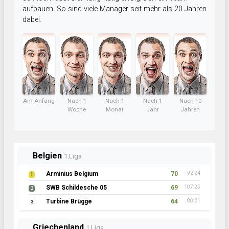
aufbauen. So sind viele Manager seit mehr als 20 Jahren
dabei.
Am Anfang
Nach 1
Nach 1
Nach 1
Nach 10
Woche
Monat
Jahr
Jahren
Belgien
1.Liga
Arminius Belgium
70
92:24
1
SWB Schildesche 05
69
107:25
2
Turbine Brügge
64
80:21
3
Griechenland
1.Liga