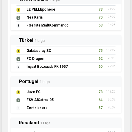
LE PELLEponese
73
127:22
1
Nea Karia
70
123:27
2
>GerstenSaftKommando
63
94:28
3
Türkei
1.Liga
Galatasaray SC
75
117:22
1
FC Dragon
62
90:28
2
İnşaat Bozcaada FK 1957
60
92:36
3
Portugal
1.Liga
Juve FC
73
112:23
1
FSV AlCatraz 05
64
96:32
2
Zentkickers
57
78:37
3
Russland
1.Liga