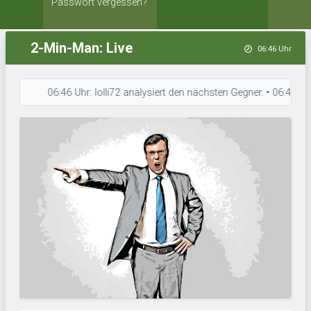
Passwort vergessen?
2-Min-Man: Live
06:46 Uhr
06:46 Uhr: lolli72 analysiert den nächsten Gegner. • 06:46 Uhr: AS