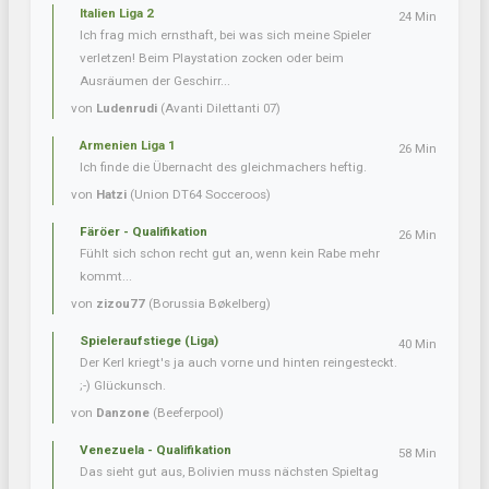
Italien Liga 2
24 Min
Ich frag mich ernsthaft, bei was sich meine Spieler
verletzen! Beim Playstation zocken oder beim
Ausräumen der Geschirr...
von
Ludenrudi
(Avanti Dilettanti 07)
Armenien Liga 1
26 Min
Ich finde die Übernacht des gleichmachers heftig.
von
Hatzi
(Union DT64 Socceroos)
Färöer - Qualifikation
26 Min
Fühlt sich schon recht gut an, wenn kein Rabe mehr
kommt...
von
zizou77
(Borussia Bøkelberg)
Spieleraufstiege (Liga)
40 Min
Der Kerl kriegt's ja auch vorne und hinten reingesteckt.
;-) Glückunsch.
von
Danzone
(Beeferpool)
Venezuela - Qualifikation
58 Min
Das sieht gut aus, Bolivien muss nächsten Spieltag