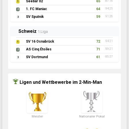
Seebär 02
65
87:16
1
1. FC Maniac
64
94:25
2
SV Sputnik
59
91:26
3
Schweiz
1.Liga
SV 16 Osnabrück
72
94:21
1
AS Cinq Étoiles
71
99:21
2
SV Dortmund
61
85:27
3
Ligen und Wettbewerbe im 2-Min-Man
Meister
Nationaler Pokal