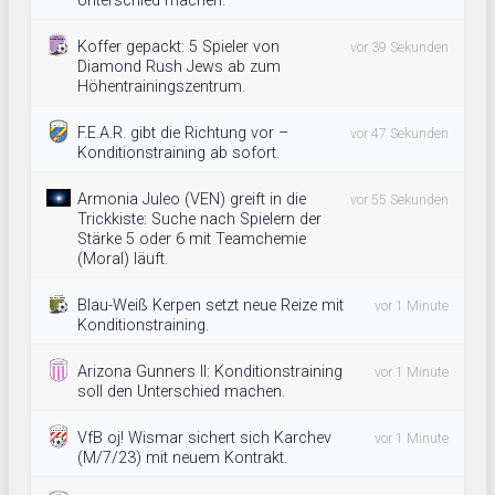
Unterschied machen.
Koffer gepackt: 5 Spieler von
vor 39 Sekunden
Diamond Rush Jews ab zum
Höhentrainingszentrum.
F.E.A.R. gibt die Richtung vor –
vor 47 Sekunden
Konditionstraining ab sofort.
Armonia Juleo (VEN) greift in die
vor 55 Sekunden
Trickkiste: Suche nach Spielern der
Stärke 5 oder 6 mit Teamchemie
(Moral) läuft.
Blau-Weiß Kerpen setzt neue Reize mit
vor 1 Minute
Konditionstraining.
Arizona Gunners II: Konditionstraining
vor 1 Minute
soll den Unterschied machen.
VfB oj! Wismar sichert sich Karchev
vor 1 Minute
(M/7/23) mit neuem Kontrakt.