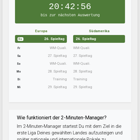
20:42:55
bis zur nächsten Auswertung
Europa
Südamerika
26. Spieltag
26. Spieltag
Do
WM-Quali.
WM-Quali.
Fr
27. Spieltag
27. Spieltag
Sa
WM-Quali.
WM-Quali.
So
28. Spieltag
28. Spieltag
Mo
Training
Training
Di
29. Spieltag
29. Spieltag
Mi
Wie funktioniert der 2-Minuten-Manager?
Im 2-Minuten-Manager startest Du mit dem Ziel in die
erste Liga Deines gewählten Landes aufzusteigen und
später nationale und internationale Pokale zu