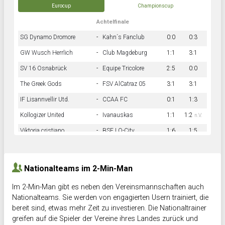
Eurocup
Championscup
Achtelfinale
SG Dynamo Dromore
-
Kahn´s Fanclub
0:0
0:3
GW Wusch Herrlich
-
Club Magdeburg
1:1
3:1
SV 16 Osnabrück
-
Equipe Tricolore
2:5
0:0
The Greek Gods
-
FSV AlCatraz 05
3:1
3:1
IF Lisannvellir Utd.
-
CCAA FC
0:1
1:3
Kollogizer United
-
Ivanauskas
1:1
1:2
n.V.
Viktoria cristiano
-
BSF LO-City
1:6
1:5
Hnk Rama
-
Südstadkicker
0:1
2:2
Nationalteams im 2-Min-Man
Im 2-Min-Man gibt es neben den Vereinsmannschaften auch
Nationalteams. Sie werden von engagierten Usern trainiert, die
bereit sind, etwas mehr Zeit zu investieren. Die Nationaltrainer
greifen auf die Spieler der Vereine ihres Landes zurück und