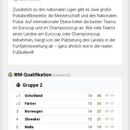
Zusätzlich zu den nationalen Ligen gibt es zwei große
Pokalwettbewerbe: die Meisterschaft und den Nationalen
Pokal. Auf internationaler Ebene treten die besten Teams
im Eurocup und im Championscup an. Wie viele Teams
eines Landes am Eurocup oder Championscup
teilnehmen, hängt von der Platzierung des Landes in der
Fünfjahreswertung ab – ganz ähnlich wie in der realen
Fußballwelt.
WM-Qualifikation
(rotierend)
Gruppe 2
1
Schottland
14
36
45:14
●
2
Färöer
15
33
30:12
●
3
Norwegen
14
27
26:15
4
Slowakei
15
21
25:22
5
Malta
14
19
22:29