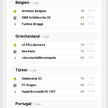
Belgien
1.Liga
Arminius Belgium
70
92:24
1
SWB Schildesche 05
69
107:25
2
Turbine Brügge
64
80:21
3
Griechenland
1.Liga
LE PELLEponese
73
127:22
1
Nea Karia
70
123:27
2
>GerstenSaftKommando
63
94:28
3
Türkei
1.Liga
Galatasaray SC
75
117:22
1
FC Dragon
62
90:28
2
İnşaat Bozcaada FK 1957
60
92:36
3
Portugal
1.Liga