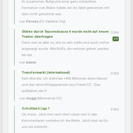
Hi zusammen, Aufgrund einer ganz schlechten
Formation von Wales haben wir ein Spiel gewonnen mit
dem nicht gerechnet war...
von
Pereira
(FC Valletta City)
Stärke durch Tausendsassa 4 wurde nicht auf neuen
3 Std
Trainer übertragen
+1
Dann war es aber so, wie es sein sollte und auch vorher
angezeigt wurde. Alle Buffs, die verloren gehen, werden
bei der ...
von
Admin
Transfermarkt (international)
3 Std
Kein Wunder..Ich stehe bei +455 Millionen diese Saison
und das ohne Erfolgsprämien aus Pokal/CC.. Das
aufblähen der P...
von
moggl
(Monnemer FC)
Schottland Liga 1
4 Std
Ok, krass. Jetzt erst nach dem Lesen hier in den
Kommentaren verstehe ich die Werte. Jetzt hast du für
uns die schlecht...