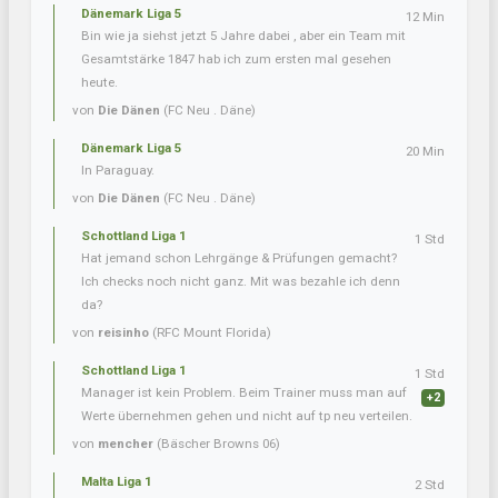
Dänemark Liga 5
12 Min
Bin wie ja siehst jetzt 5 Jahre dabei , aber ein Team mit
Gesamtstärke 1847 hab ich zum ersten mal gesehen
heute.
von
Die Dänen
(FC Neu . Däne)
Dänemark Liga 5
20 Min
In Paraguay.
von
Die Dänen
(FC Neu . Däne)
Schottland Liga 1
1 Std
Hat jemand schon Lehrgänge & Prüfungen gemacht?
Ich checks noch nicht ganz. Mit was bezahle ich denn
da?
von
reisinho
(RFC Mount Florida)
Schottland Liga 1
1 Std
Manager ist kein Problem. Beim Trainer muss man auf
+2
Werte übernehmen gehen und nicht auf tp neu verteilen.
von
mencher
(Bäscher Browns 06)
Malta Liga 1
2 Std