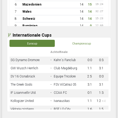
6
Mazedonien
14
15
19:24
7
Wales
14
14
32:27
8
Schweiz
14
14
15:23
9
Rumänien
14
0
12:60
Internationale Cups
Eurocup
Championscup
Achtelfinale
SG Dynamo Dromore
-
Kahn´s Fanclub
0:0
0:3
GW Wusch Herrlich
-
Club Magdeburg
1:1
3:1
SV 16 Osnabrück
-
Equipe Tricolore
2:5
0:0
The Greek Gods
-
FSV AlCatraz 05
3:1
3:1
IF Lisannvellir Utd.
-
CCAA FC
0:1
1:3
Kollogizer United
-
Ivanauskas
1:1
1:2
n.V.
Viktoria cristiano
-
BSF LO-City
1:6
1:5
Hnk Rama
-
Südstadkicker
0:1
2:2