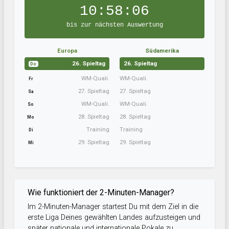
10:58:05
bis zur nächsten Auswertung
Europa
Südamerika
26. Spieltag
26. Spieltag
Do
WM-Quali.
WM-Quali.
Fr
27. Spieltag
27. Spieltag
Sa
WM-Quali.
WM-Quali.
So
28. Spieltag
28. Spieltag
Mo
Training
Training
Di
29. Spieltag
29. Spieltag
Mi
Wie funktioniert der 2-Minuten-Manager?
Im 2-Minuten-Manager startest Du mit dem Ziel in die
erste Liga Deines gewählten Landes aufzusteigen und
später nationale und internationale Pokale zu