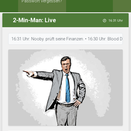
Passwort vergessen?
2-Min-Man: Live
16:31 Uhr
16:31 Uhr: Nooby. prüft seine Finanzen. • 16:30 Uhr: Blood Düster trai