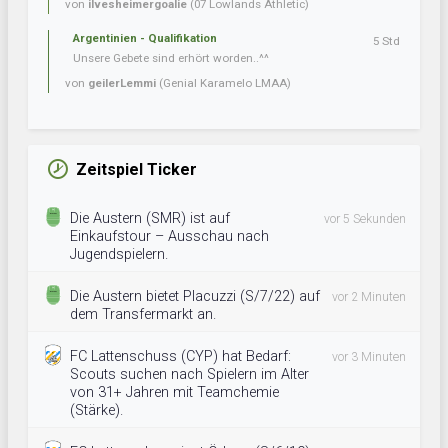
von
ilvesheimergoalie
(07 Lowlands Athletic)
Argentinien - Qualifikation
5 Std
Unsere Gebete sind erhört worden..^^
von
geilerLemmi
(Genial Karamelo LMAA)
Zeitspiel Ticker
Die Austern (SMR) ist auf
vor 5 Sekunden
Einkaufstour – Ausschau nach
Jugendspielern.
Die Austern bietet Placuzzi (S/7/22) auf
vor 2 Minuten
dem Transfermarkt an.
FC Lattenschuss (CYP) hat Bedarf:
vor 3 Minuten
Scouts suchen nach Spielern im Alter
von 31+ Jahren mit Teamchemie
(Stärke).