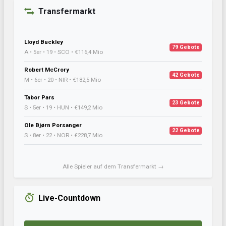
Transfermarkt
Lloyd Buckley
79 Gebote
A • 5er • 19 • SCO • €116,4 Mio
Robert McCrory
42 Gebote
M • 6er • 20 • NIR • €182,5 Mio
Tabor Pars
23 Gebote
S • 5er • 19 • HUN • €149,2 Mio
Ole Bjørn Porsanger
22 Gebote
S • 8er • 22 • NOR • €228,7 Mio
Alle Spieler auf dem Transfermarkt →
Live-Countdown