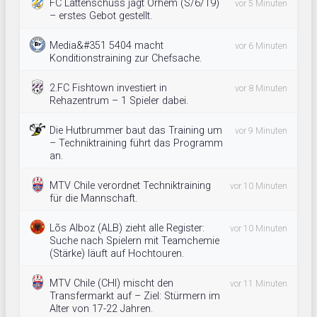
FC Lattenschuss jagt Örhem (S/6/19)
vor 5 Minuten
– erstes Gebot gestellt.
Media&#351 5404 macht
vor 6 Minuten
Konditionstraining zur Chefsache.
2.FC Fishtown investiert in
vor 8 Minuten
Rehazentrum – 1 Spieler dabei.
Die Hutbrummer baut das Training um
vor 9 Minuten
– Techniktraining führt das Programm
an.
MTV Chile verordnet Techniktraining
vor 10 Minuten
für die Mannschaft.
Lõs Alboz (ALB) zieht alle Register:
vor 10 Minuten
Suche nach Spielern mit Teamchemie
(Stärke) läuft auf Hochtouren.
MTV Chile (CHI) mischt den
vor 11 Minuten
Transfermarkt auf – Ziel: Stürmern im
Alter von 17-22 Jahren.