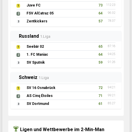
Juve FC
73
112:23
1
FSV AlCatraz 05
64
96:32
2
Zentkickers
57
78:37
3
Russland
1.Liga
Seebär 02
65
87:16
1
1. FC Maniac
64
94:25
2
SV Sputnik
59
91:26
3
Schweiz
1.Liga
SV 16 Osnabrück
72
94:21
1
AS Cinq Étoiles
71
99:21
2
SV Dortmund
61
85:27
3
Ligen und Wettbewerbe im 2-Min-Man