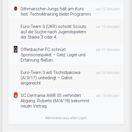
Dithmarscher-Jungs hält am Kurs
vor 15 Minuten
fest: Techniktraining bleibt Programm.
Euro-Team 3 (UKR) schickt Scouts
vor 15 Minuten
auf die Suche nach Jugendspielern
der Stärke 3 oder 4.
Offenbacher FC schnürt
vor 15 Minuten
Sponsorenpaket – Geld, Lager und
Erfahrung fließen.
Euro-Team 3 will Tschistjakowa
vor 16 Minuten
(A/3/17) unbedingt – Gebot
eingereicht.
SC Germania AWB 05 verhindert
vor 16 Minuten
Abgang: Roberts (M/4/18) bekommt
neuen Vertrag.
Aktivitäten aus allen Ligen