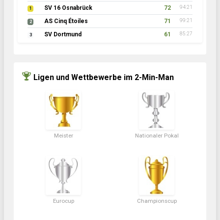
SV 16 Osnabrück
72
94:21
1
AS Cinq Étoiles
71
99:21
2
SV Dortmund
61
85:27
3
Ligen und Wettbewerbe im 2-Min-Man
Meister
Nationaler Pokal
Eurocup
Championscup