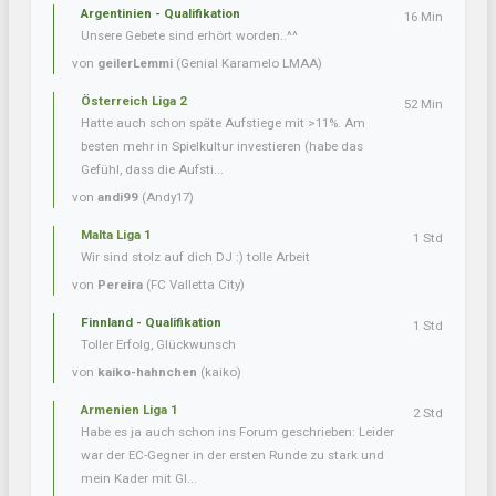
Argentinien - Qualifikation
16 Min
Unsere Gebete sind erhört worden..^^
von
geilerLemmi
(Genial Karamelo LMAA)
Österreich Liga 2
52 Min
Hatte auch schon späte Aufstiege mit >11%. Am
besten mehr in Spielkultur investieren (habe das
Gefühl, dass die Aufsti...
von
andi99
(Andy17)
Malta Liga 1
1 Std
Wir sind stolz auf dich DJ :) tolle Arbeit
von
Pereira
(FC Valletta City)
Finnland - Qualifikation
1 Std
Toller Erfolg, Glückwunsch
von
kaiko-hahnchen
(kaiko)
Armenien Liga 1
2 Std
Habe es ja auch schon ins Forum geschrieben: Leider
war der EC-Gegner in der ersten Runde zu stark und
mein Kader mit Gl...