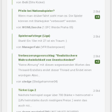
von
Octi
(Elite Kicker)
Pfeile bei Nationalspieler?
2 Std
Wenn man drüber fährt sieht man es. Die Spieler
+4
können mit Stärkejoker "verbessert" werden.
von
WOMLSascha
(1.SFC Werda Praha 05)
Spieleraufstiege (Liga)
2 Std
Stark! Ein 10er mit 27 ist ein Traum :)
von
ManagerFabi
(VFR Badenpower)
Verbesserungsvorschlag: "Realistischere
2 Std
Wahrscheinlichkeit von Unentschieden!"
+2
"Keine Ahnung" mit diesen wegweisenden Worten des
Threaed-Erstellers endet dieser Thread und findet einen
würdigen Absc...
von
sledge
(Sledgehammer04)
Türkei Liga 2
2 Std
Nächste heimspiel sogar über 700 Stärke + heimvorteil +
2,4% heimstärke durch niedrigere Preise :) wenn das
auch nic...
von
dogan.mustafa0790
(AFC MUSTI ROVERS)