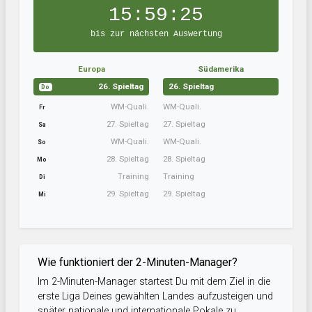
15:59:25
bis zur nächsten Auswertung
Europa
Südamerika
26. Spieltag
26. Spieltag
Do
WM-Quali.
WM-Quali.
Fr
27. Spieltag
27. Spieltag
Sa
WM-Quali.
WM-Quali.
So
28. Spieltag
28. Spieltag
Mo
Training
Training
Di
29. Spieltag
29. Spieltag
Mi
Wie funktioniert der 2-Minuten-Manager?
Im 2-Minuten-Manager startest Du mit dem Ziel in die
erste Liga Deines gewählten Landes aufzusteigen und
später nationale und internationale Pokale zu