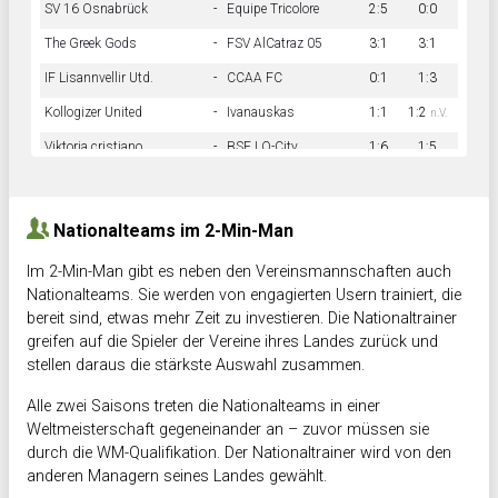
SV 16 Osnabrück
-
Equipe Tricolore
2:5
0:0
The Greek Gods
-
FSV AlCatraz 05
3:1
3:1
IF Lisannvellir Utd.
-
CCAA FC
0:1
1:3
Kollogizer United
-
Ivanauskas
1:1
1:2
n.V.
Viktoria cristiano
-
BSF LO-City
1:6
1:5
Hnk Rama
-
Südstadkicker
0:1
2:2
Nationalteams im 2-Min-Man
Im 2-Min-Man gibt es neben den Vereinsmannschaften auch
Nationalteams. Sie werden von engagierten Usern trainiert, die
bereit sind, etwas mehr Zeit zu investieren. Die Nationaltrainer
greifen auf die Spieler der Vereine ihres Landes zurück und
stellen daraus die stärkste Auswahl zusammen.
Alle zwei Saisons treten die Nationalteams in einer
Weltmeisterschaft gegeneinander an – zuvor müssen sie
durch die WM-Qualifikation. Der Nationaltrainer wird von den
anderen Managern seines Landes gewählt.