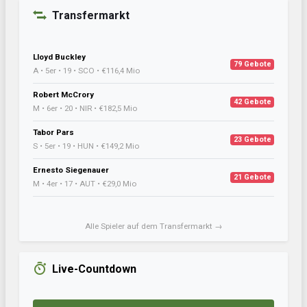
Transfermarkt
Lloyd Buckley
79 Gebote
A • 5er • 19 • SCO • €116,4 Mio
Robert McCrory
42 Gebote
M • 6er • 20 • NIR • €182,5 Mio
Tabor Pars
23 Gebote
S • 5er • 19 • HUN • €149,2 Mio
Ernesto Siegenauer
21 Gebote
M • 4er • 17 • AUT • €29,0 Mio
Alle Spieler auf dem Transfermarkt →
Live-Countdown