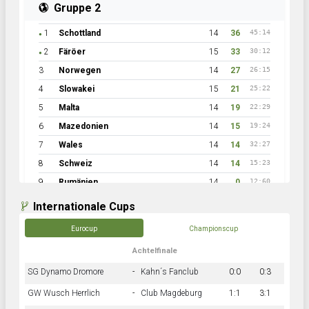
Gruppe 2
1
Schottland
14
36
45:14
●
2
Färöer
15
33
30:12
●
3
Norwegen
14
27
26:15
4
Slowakei
15
21
25:22
5
Malta
14
19
22:29
6
Mazedonien
14
15
19:24
7
Wales
14
14
32:27
8
Schweiz
14
14
15:23
9
Rumänien
14
0
12:60
Internationale Cups
Eurocup
Championscup
Achtelfinale
SG Dynamo Dromore
-
Kahn´s Fanclub
0:0
0:3
GW Wusch Herrlich
-
Club Magdeburg
1:1
3:1