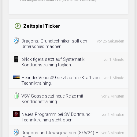
Zeitspiel Ticker
Dragons: Grundtechniken soll den
vor 25 Sekunden
Unterschied machen.
bl4ck t!gers setzt auf Systematik:
vor 1 Minute
Konditionstraining täglich.
HebridesVenus09 setzt auf die Kraft von
vor 1 Minute
Techniktraining.
VSV Gosse setzt neue Reize mit
vor 2 Minuten
Konditionstraining.
Neues Programm bei SV Dortmund:
vor 2 Minuten
Techniktraining steht oben.
Dragons und Jewsejewitsch (S/6/24) –
vor 3 Minuten