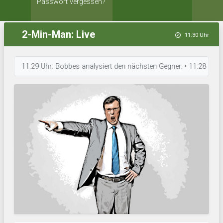
Passwort vergessen?
2-Min-Man: Live
11:30 Uhr
11:29 Uhr: Bobbes analysiert den nächsten Gegner. • 11:28 Uhr: Blau-W