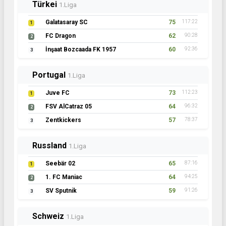
Türkei
1.Liga
Galatasaray SC
75
117:22
1
FC Dragon
62
90:28
2
İnşaat Bozcaada FK 1957
60
92:36
3
Portugal
1.Liga
Juve FC
73
112:23
1
FSV AlCatraz 05
64
96:32
2
Zentkickers
57
78:37
3
Russland
1.Liga
Seebär 02
65
87:16
1
1. FC Maniac
64
94:25
2
SV Sputnik
59
91:26
3
Schweiz
1.Liga