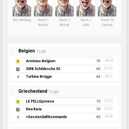
Am Anfang
Nach 1
Nach 1
Nach 1
Nach 10
Woche
Monat
Jahr
Jahren
Belgien
1.Liga
Arminius Belgium
70
92:24
1
SWB Schildesche 05
69
107:25
2
Turbine Brügge
64
80:21
3
Griechenland
1.Liga
LE PELLEponese
73
127:22
1
Nea Karia
70
123:27
2
>GerstenSaftKommando
63
94:28
3