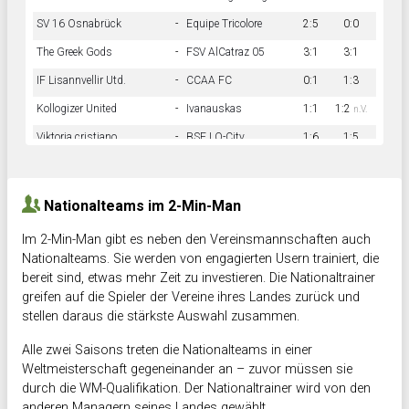
SV 16 Osnabrück
-
Equipe Tricolore
2:5
0:0
The Greek Gods
-
FSV AlCatraz 05
3:1
3:1
IF Lisannvellir Utd.
-
CCAA FC
0:1
1:3
Kollogizer United
-
Ivanauskas
1:1
1:2
n.V.
Viktoria cristiano
-
BSF LO-City
1:6
1:5
Hnk Rama
-
Südstadkicker
0:1
2:2
Nationalteams im 2-Min-Man
Im 2-Min-Man gibt es neben den Vereinsmannschaften auch
Nationalteams. Sie werden von engagierten Usern trainiert, die
bereit sind, etwas mehr Zeit zu investieren. Die Nationaltrainer
greifen auf die Spieler der Vereine ihres Landes zurück und
stellen daraus die stärkste Auswahl zusammen.
Alle zwei Saisons treten die Nationalteams in einer
Weltmeisterschaft gegeneinander an – zuvor müssen sie
durch die WM-Qualifikation. Der Nationaltrainer wird von den
anderen Managern seines Landes gewählt.