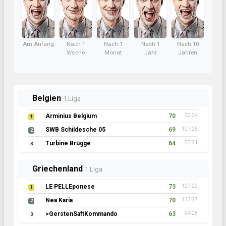
Am Anfang
Nach 1
Nach 1
Nach 1
Nach 10
Woche
Monat
Jahr
Jahren
Belgien
1.Liga
Arminius Belgium
70
92:24
1
SWB Schildesche 05
69
107:25
2
Turbine Brügge
64
80:21
3
Griechenland
1.Liga
LE PELLEponese
73
127:22
1
Nea Karia
70
123:27
2
>GerstenSaftKommando
63
94:28
3