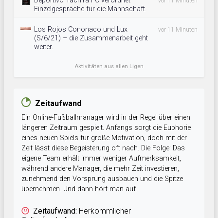
Deportivo Táchira FC verordnet
vor 11 Minuten
Einzelgespräche für die Mannschaft.
Los Rojos Cononaco und Lux
vor 11 Minuten
(S/6/21) – die Zusammenarbeit geht
weiter.
Aktivitäten aus allen Ligen
Zeitaufwand
Ein Online-Fußballmanager wird in der Regel über einen
längeren Zeitraum gespielt. Anfangs sorgt die Euphorie
eines neuen Spiels für große Motivation, doch mit der
Zeit lässt diese Begeisterung oft nach. Die Folge: Das
eigene Team erhält immer weniger Aufmerksamkeit,
während andere Manager, die mehr Zeit investieren,
zunehmend den Vorsprung ausbauen und die Spitze
übernehmen. Und dann hört man auf.
Zeitaufwand:
Herkömmlicher