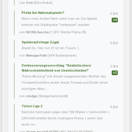
von
Octi
(Elite Kicker)
Pfeile bei Nationalspieler?
2 Std
Wenn man drüber fährt sieht man es. Die Spieler
+4
können mit Stärkejoker "verbessert" werden.
von
WOMLSascha
(1.SFC Werda Praha 05)
Spieleraufstiege (Liga)
3 Std
Stark! Ein 10er mit 27 ist ein Traum :)
von
ManagerFabi
(VFR Badenpower)
Verbesserungsvorschlag: "Realistischere
3 Std
Wahrscheinlichkeit von Unentschieden!"
+2
"Keine Ahnung" mit diesen wegweisenden Worten des
Threaed-Erstellers endet dieser Thread und findet einen
würdigen Absc...
von
sledge
(Sledgehammer04)
Türkei Liga 2
3 Std
Nächste heimspiel sogar über 700 Stärke + heimvorteil +
2,4% heimstärke durch niedrigere Preise :) wenn das
auch nic...
von
dogan.mustafa0790
(AFC MUSTI ROVERS)