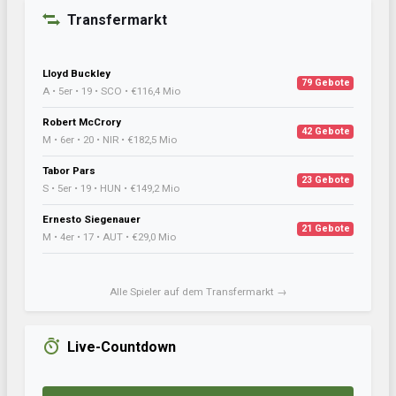
Transfermarkt
Lloyd Buckley
79 Gebote
A • 5er • 19 • SCO • €116,4 Mio
Robert McCrory
42 Gebote
M • 6er • 20 • NIR • €182,5 Mio
Tabor Pars
23 Gebote
S • 5er • 19 • HUN • €149,2 Mio
Ernesto Siegenauer
21 Gebote
M • 4er • 17 • AUT • €29,0 Mio
Alle Spieler auf dem Transfermarkt →
Live-Countdown