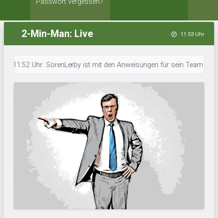
Passwort vergessen?
2-Min-Man: Live
11:53 Uhr
1:52 Uhr: SörenLerby ist mit den Anweisungen für sein Team durch. • 11