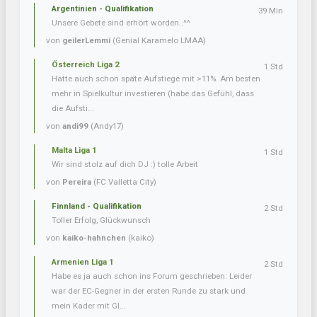
Argentinien - Qualifikation
39 Min
Unsere Gebete sind erhört worden..^^
von
geilerLemmi
(Genial Karamelo LMAA)
Österreich Liga 2
1 Std
Hatte auch schon späte Aufstiege mit >11%. Am besten
mehr in Spielkultur investieren (habe das Gefühl, dass
die Aufsti...
von
andi99
(Andy17)
Malta Liga 1
1 Std
Wir sind stolz auf dich DJ :) tolle Arbeit
von
Pereira
(FC Valletta City)
Finnland - Qualifikation
2 Std
Toller Erfolg, Glückwunsch
von
kaiko-hahnchen
(kaiko)
Armenien Liga 1
2 Std
Habe es ja auch schon ins Forum geschrieben: Leider
war der EC-Gegner in der ersten Runde zu stark und
mein Kader mit Gl...