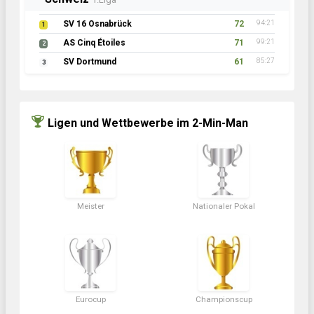
SV 16 Osnabrück
72
94:21
1
AS Cinq Étoiles
71
99:21
2
SV Dortmund
61
85:27
3
Ligen und Wettbewerbe im 2-Min-Man
Meister
Nationaler Pokal
Eurocup
Championscup