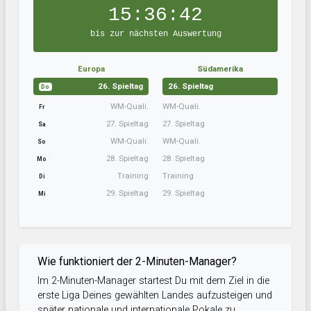
15:36:41
bis zur nächsten Auswertung
Europa
Südamerika
26. Spieltag
26. Spieltag
Do
WM-Quali.
WM-Quali.
Fr
27. Spieltag
27. Spieltag
Sa
WM-Quali.
WM-Quali.
So
28. Spieltag
28. Spieltag
Mo
Training
Training
Di
29. Spieltag
29. Spieltag
Mi
Wie funktioniert der 2-Minuten-Manager?
Im 2-Minuten-Manager startest Du mit dem Ziel in die
erste Liga Deines gewählten Landes aufzusteigen und
später nationale und internationale Pokale zu