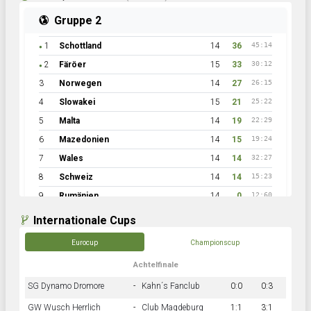
Gruppe 2
1
Schottland
14
36
45:14
●
2
Färöer
15
33
30:12
●
3
Norwegen
14
27
26:15
4
Slowakei
15
21
25:22
5
Malta
14
19
22:29
6
Mazedonien
14
15
19:24
7
Wales
14
14
32:27
8
Schweiz
14
14
15:23
9
Rumänien
14
0
12:60
Internationale Cups
Eurocup
Championscup
Achtelfinale
SG Dynamo Dromore
-
Kahn´s Fanclub
0:0
0:3
GW Wusch Herrlich
-
Club Magdeburg
1:1
3:1