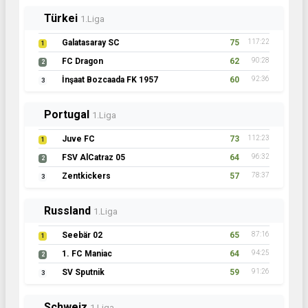
Türkei
1.Liga
Galatasaray SC
75
117:22
1
FC Dragon
62
90:28
2
İnşaat Bozcaada FK 1957
60
92:36
3
Portugal
1.Liga
Juve FC
73
112:23
1
FSV AlCatraz 05
64
96:32
2
Zentkickers
57
78:37
3
Russland
1.Liga
Seebär 02
65
87:16
1
1. FC Maniac
64
94:25
2
SV Sputnik
59
91:26
3
Schweiz
1.Liga