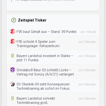
Zeitspiel Ticker
F95 baut Gehalt aus – Stand: 39 Punkte.
vor 1 Minute
F95 schickt 4 Spieler zum
vor 2 Minuten
Trainingslager: Rehazentrum.
Bayern Landshut investiert in Stärke –
vor 2 Minuten
jetzt 11 Punkte.
Grindaboð Bøur 03 schließt Lücke –
vor 2 Minuten
Vertrag mit Svinoy (A/6/21) verlängert.
SV Oberbilk 09 zieht Konsequenzen:
vor 2 Minuten
Techniktraining ab sofort im Fokus.
Bayern Landshut schreibt
vor 2 Minuten
Techniktraining groß.