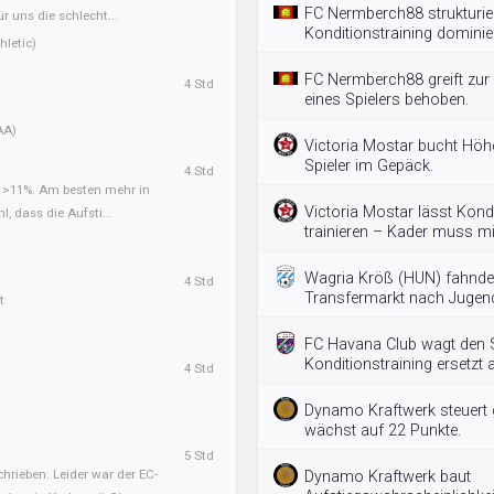
FC Nermberch88 strukturie
ür uns die schlecht...
Konditionstraining dominier
letic)
FC Nermberch88 greift zur 
4 Std
eines Spielers behoben.
AA)
Victoria Mostar bucht Höh
Spieler im Gepäck.
4 Std
t >11%. Am besten mehr in
Victoria Mostar lässt Kondi
l, dass die Aufsti...
trainieren – Kader muss mi
Wagria Kröß (HUN) fahnde
4 Std
Transfermarkt nach Jugend
t
FC Havana Club wagt den S
Konditionstraining ersetzt a
4 Std
Dynamo Kraftwerk steuert g
wächst auf 22 Punkte.
5 Std
hrieben: Leider war der EC-
Dynamo Kraftwerk baut