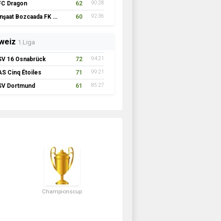
FC Dragon
62
90:28
İnşaat Bozcaada FK 1957
60
92:36
weiz
1.Liga
SV 16 Osnabrück
72
94:21
AS Cinq Étoiles
71
99:21
SV Dortmund
61
85:27
Championscup