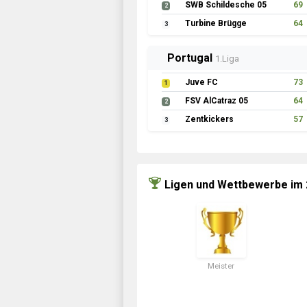
SWB Schildesche 05
69
2
Turbine Brügge
64
3
Portugal
1.Liga
Juve FC
73
1
FSV AlCatraz 05
64
2
Zentkickers
57
3
Ligen und Wettbewerbe im
Meister