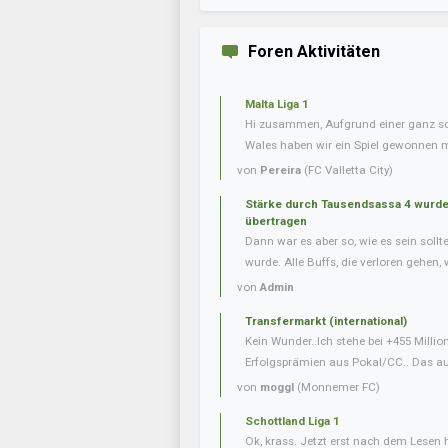
Foren Aktivitäten
Malta Liga 1
Hi zusammen, Aufgrund einer ganz s
Wales haben wir ein Spiel gewonnen m
von
Pereira
(FC Valletta City)
Stärke durch Tausendsassa 4 wurde 
übertragen
Dann war es aber so, wie es sein soll
wurde. Alle Buffs, die verloren gehen, w
von
Admin
Transfermarkt (international)
Kein Wunder..Ich stehe bei +455 Milli
Erfolgsprämien aus Pokal/CC.. Das auf
von
moggl
(Monnemer FC)
Schottland Liga 1
Ok, krass. Jetzt erst nach dem Lesen