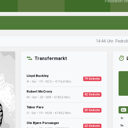
Passwort ve
14:44 Uhr: PedroMair prüft
Transfermarkt
Lloyd Buckley
79 Gebote
A • 5er • 19 • SCO • €116,4 Mio
Robert McCrory
42 Gebote
M • 6er • 20 • NIR • €182,5 Mio
Tabor Pars
23 Gebote
Do
S • 5er • 19 • HUN • €149,2 Mio
Fr
Ole Bjørn Porsanger
Sa
22 Gebote