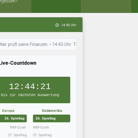
rgessen?
14:45 Uhr
 seine Finanzen. • 14:43 Uhr: Torfabrik Bratislava hat neue Taktiken e
Live-Countdown
12:44:20
bis zur nächsten Auswertung
Europa
Südamerika
26. Spieltag
26. Spieltag
WM-Quali.
WM-Quali.
27. Spieltag
27. Spieltag