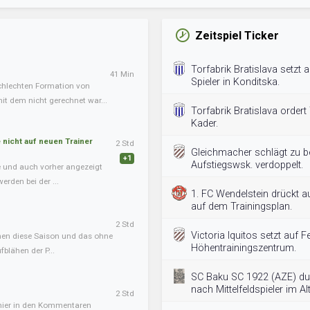
Zeitspiel Ticker
Torfabrik Bratislava setzt a
41 Min
Spieler in Konditska.
chlechten Formation von
it dem nicht gerechnet war...
Torfabrik Bratislava ordert
Kader.
nicht auf neuen Trainer
2 Std
Gleichmacher schlägt zu bei
+1
Aufstiegswsk. verdoppelt.
te und auch vorher angezeigt
erden bei der ...
1. FC Wendelstein drückt a
auf dem Trainingsplan.
2 Std
Victoria Iquitos setzt auf Fe
onen diese Saison und das ohne
Höhentrainingszentrum.
blähen der P...
SC Baku SC 1922 (AZE) du
nach Mittelfeldspieler im A
2 Std
 hier in den Kommentaren