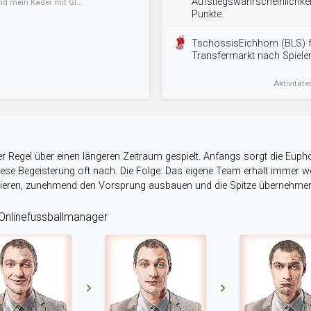
Aufstiegswahrscheinlichkei
nd mein Kader mit Gl...
Punkte.
TschossisEichhorn (BLS) 
Transfermarkt nach Spieler
Aktivitäte
r Regel über einen längeren Zeitraum gespielt. Anfangs sorgt die Eupho
 diese Begeisterung oft nach. Die Folge: Das eigene Team erhält immer
stieren, zunehmend den Vorsprung ausbauen und die Spitze übernehme
nlinefussballmanager