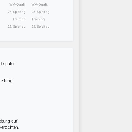
WM-Quali.
WM-Quali.
28. Spieltag
28. Spieltag
Training
Training
29. Spieltag
29. Spieltag
d später
wertung
itung auf
erzichten.