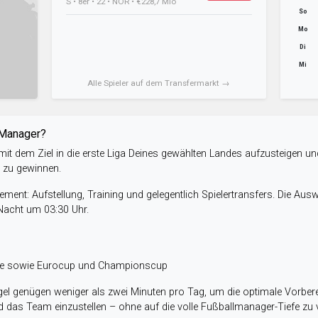
S • 8er • 22 • NOR • €228,7 Mio
So
Mo
Di
Mi
Alle Spieler auf dem Transfermarkt →
-Manager?
it dem Ziel in die erste Liga Deines gewählten Landes aufzusteigen un
e zu gewinnen.
ent: Aufstellung, Training und gelegentlich Spielertransfers. Die Aus
 Nacht um 03:30 Uhr.
ele sowie Eurocup und Championscup
el genügen weniger als zwei Minuten pro Tag, um die optimale Vorbere
 das Team einzustellen – ohne auf die volle Fußballmanager-Tiefe zu v