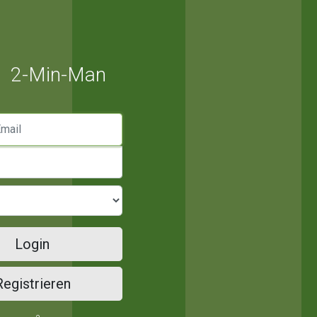
2-Min-Man
mail
Login
Registrieren