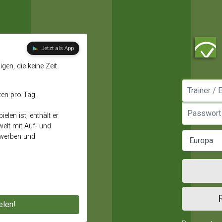
Jetzt als App
gen, die keine Zeit
Manager / E
ten pro Tag.
Passwort
elen ist, enthält er
elt mit Auf- und
ewerben und
elen!