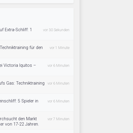
uf Extra-Schliff: 1
vor 30 Sekunden
 Techniktraining für den
vor 1 Minute
 Victoria Iquitos –
vor 6 Minuten
ufs Gas: Techniktraining
vor 6 Minuten
inschliff: 5 Spieler in
vor 6 Minuten
rchsucht den Markt
vor 7 Minuten
lter von 17-22 Jahren.