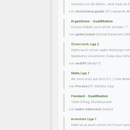
verstehe ich die Werte. Jetzt hast du f
von
ilvesheimergoalie
(07 Lowlands Ath
Argentinien - Qualifikation
Unsere Gebete sind erhört worden..^^
von
geilerLemmi
(Genial Karamelo LM
Österreich Liga 2
Hatte auch schon späte Aufstiege mi
Spielkultur investieren (habe das Gefüh
von
andi99
(Andy17)
Malta Liga 1
Wir sind stolz auf dich DJ :) tolle Arbei
von
Pereira
(FC Valletta City)
Finnland - Qualifikation
Toller Erfolg, Glückwunsch
von
kaiko-hahnchen
(kaiko)
Armenien Liga 1
Habe es ja auch schon ins Forum gesc