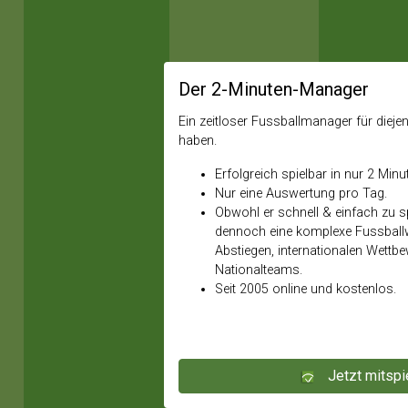
Der 2-Minuten-Manager
Ein zeitloser Fussballmanager für diejeni
haben.
Erfolgreich spielbar in nur 2 Minu
Nur eine Auswertung pro Tag.
Obwohl er schnell & einfach zu spi
dennoch eine komplexe Fussballw
Abstiegen, internationalen Wettb
Nationalteams.
Seit 2005 online und kostenlos.
Jetzt mitspi