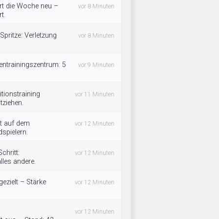
rt die Woche neu –
vor 8 Minuten
t.
Spritze: Verletzung
vor 8 Minuten
entrainingszentrum: 5
vor 9 Minuten
tionstraining
vor 11 Minuten
tziehen.
t auf dem
vor 12 Minuten
spielern.
chritt:
vor 12 Minuten
lles andere.
ezielt – Stärke
vor 12 Minuten
vor 12 Minuten