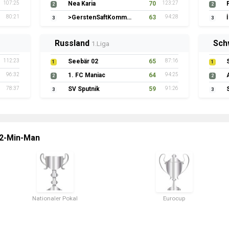
107:25
Nea Karia
70
123:27
2
2
80:21
>GerstenSaftKommando
63
94:28
3
3
Russland
Sch
1.Liga
112:23
Seebär 02
65
87:16
1
1
96:32
1. FC Maniac
64
94:25
2
2
78:37
SV Sputnik
59
91:26
3
3
 2-Min-Man
Nationaler Pokal
Eurocup