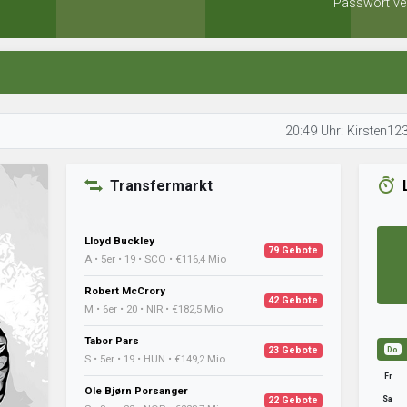
Passwort ve
20:49 Uhr: Kirsten123 ist mit d
Transfermarkt
Lloyd Buckley
79 Gebote
A • 5er • 19 • SCO • €116,4 Mio
Robert McCrory
42 Gebote
M • 6er • 20 • NIR • €182,5 Mio
Tabor Pars
23 Gebote
Do
S • 5er • 19 • HUN • €149,2 Mio
Fr
Ole Bjørn Porsanger
Sa
22 Gebote