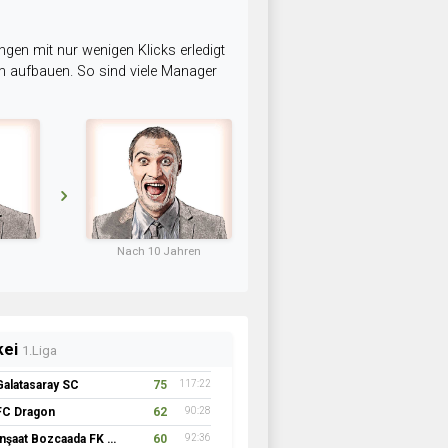
ngen mit nur wenigen Klicks erledigt
am aufbauen. So sind viele Manager
Nach 10 Jahren
kei
1.Liga
Galatasaray SC
75
117:22
FC Dragon
62
90:28
İnşaat Bozcaada FK 1957
60
92:36