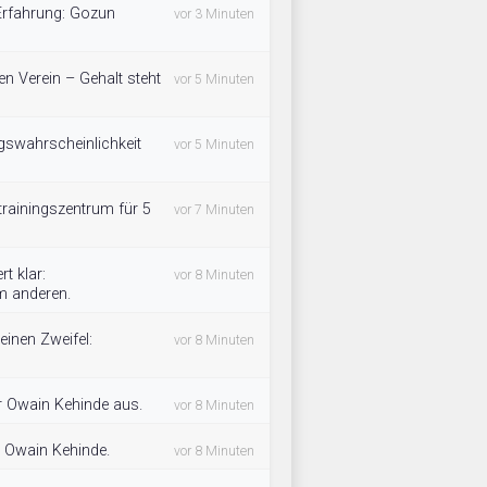
 Erfahrung: Gozun
vor 3 Minuten
en Verein – Gehalt steht
vor 5 Minuten
gswahrscheinlichkeit
vor 5 Minuten
trainingszentrum für 5
vor 7 Minuten
t klar:
vor 8 Minuten
em anderen.
einen Zweifel:
vor 8 Minuten
r Owain Kehinde aus.
vor 8 Minuten
 Owain Kehinde.
vor 8 Minuten