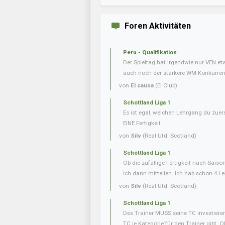
Foren Aktivitäten
Peru - Qualifikation
Der Spieltag hat irgendwie nur VEN e
auch noch der stärkere WM-Konkurrent 
von
El causa
(El Club)
Schottland Liga 1
Es ist egal, welchen Lehrgang du zuer
EINE Fertigkeit
von
Silv
(Real Utd. Scotland)
Schottland Liga 1
Ob die zufällige Fertigkeit nach Saiso
ich dann mitteilen. Ich hab schon 4 L
von
Silv
(Real Utd. Scotland)
Schottland Liga 1
Dee Trainer MUSS seine TC investieren
TC je Kategorie für den Trainer gibt. O