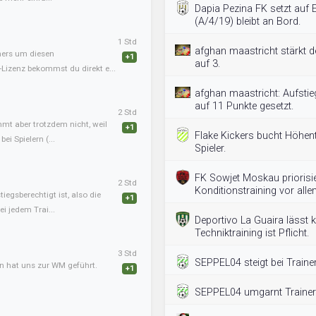
Dapia Pezina FK setzt auf
(A/4/19) bleibt an Bord.
1 Std
afghan maastricht stärkt d
iners um diesen
+1
auf 3.
-Lizenz bekommst du direkt e...
afghan maastricht: Aufstie
auf 11 Punkte gesetzt.
2 Std
mmt aber trotzdem nicht, weil
+1
Flake Kickers bucht Höhen
ei Spielern (...
Spieler.
FK Sowjet Moskau priorisier
2 Std
Konditionstraining vor all
tiegsberechtigt ist, also die
+1
i jedem Trai...
Deportivo La Guaira lässt k
Techniktraining ist Pflicht.
3 Std
SEPPEL04 steigt bei Traine
an hat uns zur WM geführt.
+1
SEPPEL04 umgarnt Trainer