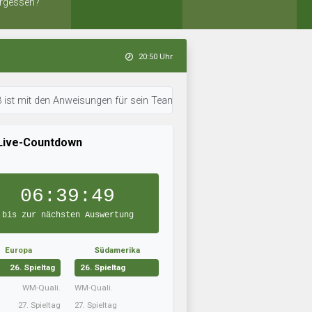
rgessen?
20:50 Uhr
en Anweisungen für sein Team durch. • 20:48 Uhr: FC Ballermann 6 trainie
Live-Countdown
06:39:48
bis zur nächsten Auswertung
Europa
Südamerika
26. Spieltag
26. Spieltag
WM-Quali.
WM-Quali.
27. Spieltag
27. Spieltag