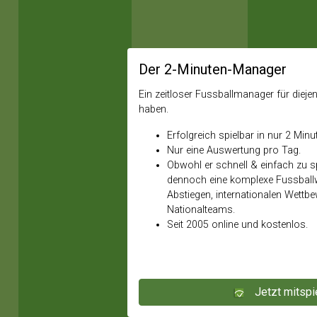
Der 2-Minuten-Manager
Ein zeitloser Fussballmanager für diejeni
haben.
Erfolgreich spielbar in nur 2 Minu
Nur eine Auswertung pro Tag.
Obwohl er schnell & einfach zu spi
dennoch eine komplexe Fussballw
Abstiegen, internationalen Wettb
Nationalteams.
Seit 2005 online und kostenlos.
Jetzt mitspi