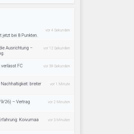
vor 4 Sekunden
 jetzt bei 8 Punkten.
die Ausrichtung –
vor 12 Sekunden
ng.
 verlässt FC
vor 39 Sekunden
achhaltigkeit: breiter
vor 1 Minute
/9/26) – Vertrag
vor 2 Minuten
 Erfahrung: Koivumaa
vor 3 Minuten