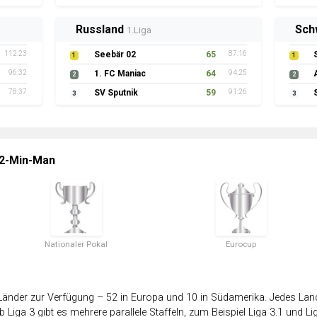
Russland
Sch
1.Liga
112:23
Seebär 02
65
87:16
1
1
96:32
1. FC Maniac
64
94:25
2
2
78:37
SV Sputnik
59
91:26
3
3
 2-Min-Man
Nationaler Pokal
Eurocup
änder zur Verfügung – 52 in Europa und 10 in Südamerika. Jedes Land 
 Liga 3 gibt es mehrere parallele Staffeln, zum Beispiel Liga 3.1 und Lig