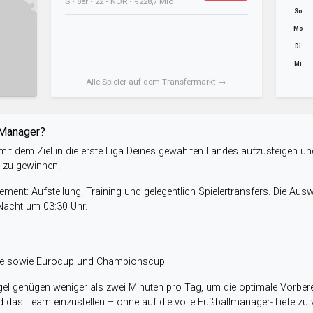
S • 8er • 22 • NOR • €228,7 Mio
So
Mo
Di
Mi
Alle Spieler auf dem Transfermarkt →
-Manager?
it dem Ziel in die erste Liga Deines gewählten Landes aufzusteigen un
e zu gewinnen.
ent: Aufstellung, Training und gelegentlich Spielertransfers. Die Aus
 Nacht um 03:30 Uhr.
ele sowie Eurocup und Championscup
el genügen weniger als zwei Minuten pro Tag, um die optimale Vorbere
 das Team einzustellen – ohne auf die volle Fußballmanager-Tiefe zu v