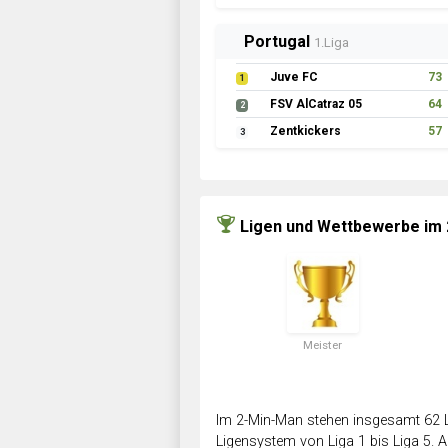
Portugal
1.Liga
Juve FC
73
1
FSV AlCatraz 05
64
2
Zentkickers
57
3
Ligen und Wettbewerbe im
Meister
Im 2-Min-Man stehen insgesamt 62 L
Ligensystem von Liga 1 bis Liga 5. Ab