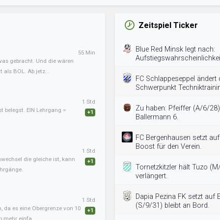
Zeitspiel Ticker
Blue Red Minsk legt nach:
55 Min
Aufstiegswahrscheinlichkeit
twas gebracht. Und die wären
als BOL. Ab jetz...
FC Schlappeseppel ändert 
Schwerpunkt Techniktraini
1 Std
Zu haben: Pfeiffer (A/6/28)
st belegst. EIN Lehrgang =
+1
Ballermann 6.
FC Bergenhausen setzt auf N
Boost für den Verein.
1 Std
nwechsel die gleiche ist, kann
+1
Tornetzkitzler hält Tuzo (M
ehrgänge.
verlängert.
Dapia Pezina FK setzt auf
1 Std
(S/9/31) bleibt an Bord.
, da es eine Obergrenze von 10
+1
b mehr einfa...