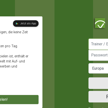
Jetzt als App
gen, die keine Zeit
Manager / E
ten pro Tag.
Passwort
elen ist, enthält er
elt mit Auf- und
ewerben und
elen!