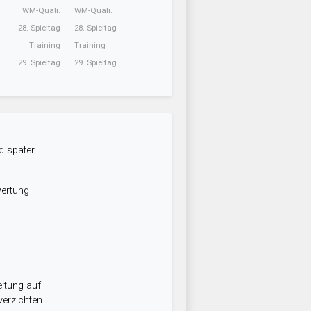
WM-Quali.
WM-Quali.
28. Spieltag
28. Spieltag
Training
Training
29. Spieltag
29. Spieltag
d später
wertung
itung auf
erzichten.