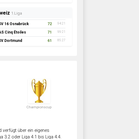
weiz
1.Liga
SV 16 Osnabrück
72
94:21
AS Cinq Étoiles
71
99:21
SV Dortmund
61
85:27
Championscup
verfügt über ein eigenes
a 3.2 oder Liga 4.1 bis Liga 4.4.