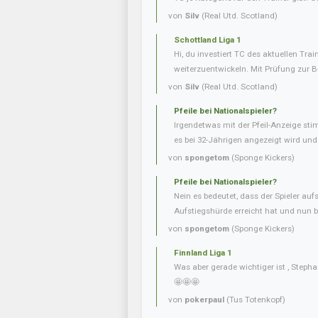
von
Silv
(Real Utd. Scotland)
Schottland Liga 1
Hi, du investiert TC des aktuellen Tra
weiterzuentwickeln. Mit Prüfung zur B
von
Silv
(Real Utd. Scotland)
Pfeile bei Nationalspieler?
Irgendetwas mit der Pfeil-Anzeige sti
es bei 32-Jährigen angezeigt wird und b
von
spongetom
(Sponge Kickers)
Pfeile bei Nationalspieler?
Nein es bedeutet, dass der Spieler aufs
Aufstiegshürde erreicht hat und nun be
von
spongetom
(Sponge Kickers)
Finnland Liga 1
Was aber gerade wichtiger ist , Steph
🤩🤩🤩
von
pokerpaul
(Tus Totenkopf)