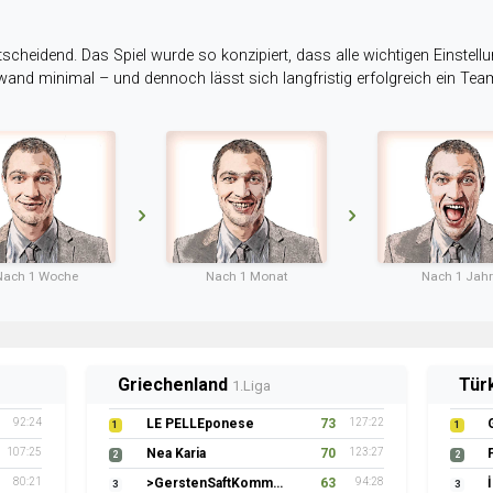
tscheidend. Das Spiel wurde so konzipiert, dass alle wichtigen Einstellu
ufwand minimal – und dennoch lässt sich langfristig erfolgreich ein Te
Nach 1 Woche
Nach 1 Monat
Nach 1 Jahr
Griechenland
Tür
1.Liga
92:24
LE PELLEponese
73
127:22
1
1
107:25
Nea Karia
70
123:27
2
2
80:21
>GerstenSaftKommando
63
94:28
3
3