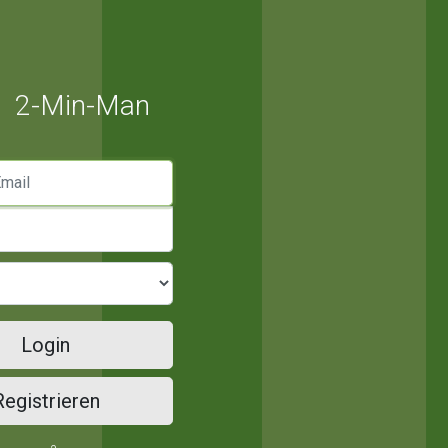
2-Min-Man
mail
Login
Registrieren