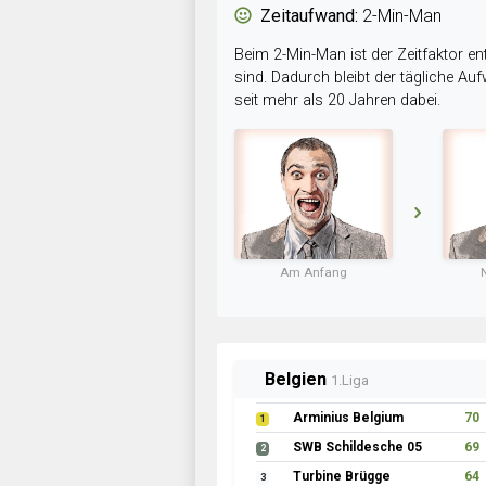
Zeitaufwand:
2-Min-Man
Beim 2-Min-Man ist der Zeitfaktor en
sind. Dadurch bleibt der tägliche A
seit mehr als 20 Jahren dabei.
Am Anfang
Belgien
1.Liga
Arminius Belgium
70
1
SWB Schildesche 05
69
2
Turbine Brügge
64
3