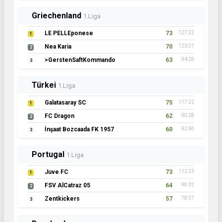
Griechenland
1.Liga
LE PELLEponese
73
127:22
1
Nea Karia
70
123:27
2
>GerstenSaftKommando
63
94:28
3
Türkei
1.Liga
Galatasaray SC
75
117:22
1
FC Dragon
62
90:28
2
İnşaat Bozcaada FK 1957
60
92:36
3
Portugal
1.Liga
Juve FC
73
112:23
1
FSV AlCatraz 05
64
96:32
2
Zentkickers
57
78:37
3