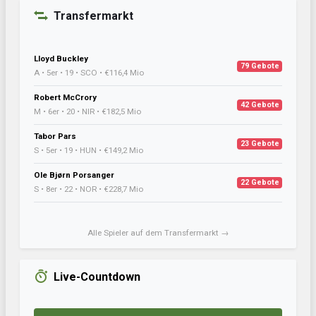
Transfermarkt
Lloyd Buckley
79 Gebote
A • 5er • 19 • SCO • €116,4 Mio
Robert McCrory
42 Gebote
M • 6er • 20 • NIR • €182,5 Mio
Tabor Pars
23 Gebote
S • 5er • 19 • HUN • €149,2 Mio
Ole Bjørn Porsanger
22 Gebote
S • 8er • 22 • NOR • €228,7 Mio
Alle Spieler auf dem Transfermarkt →
Live-Countdown