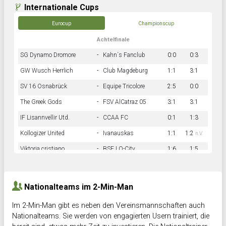
Internationale Cups
Eurocup
Championscup
Achtelfinale
SG Dynamo Dromore
-
Kahn´s Fanclub
0:0
0:3
GW Wusch Herrlich
-
Club Magdeburg
1:1
3:1
SV 16 Osnabrück
-
Equipe Tricolore
2:5
0:0
The Greek Gods
-
FSV AlCatraz 05
3:1
3:1
IF Lisannvellir Utd.
-
CCAA FC
0:1
1:3
Kollogizer United
-
Ivanauskas
1:1
1:2
n.V.
Viktoria cristiano
-
BSF LO-City
1:6
1:5
Hnk Rama
-
Südstadkicker
0:1
2:2
Nationalteams im 2-Min-Man
Im 2-Min-Man gibt es neben den Vereinsmannschaften auch
Nationalteams. Sie werden von engagierten Usern trainiert, die