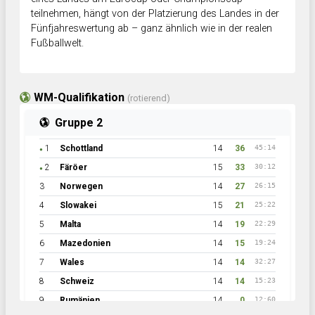
teilnehmen, hängt von der Platzierung des Landes in der
Fünfjahreswertung ab – ganz ähnlich wie in der realen
Fußballwelt.
WM-Qualifikation
(rotierend)
Gruppe 2
1
Schottland
14
36
45:14
●
2
Färöer
15
33
30:12
●
3
Norwegen
14
27
26:15
4
Slowakei
15
21
25:22
5
Malta
14
19
22:29
6
Mazedonien
14
15
19:24
7
Wales
14
14
32:27
8
Schweiz
14
14
15:23
9
Rumänien
14
0
12:60