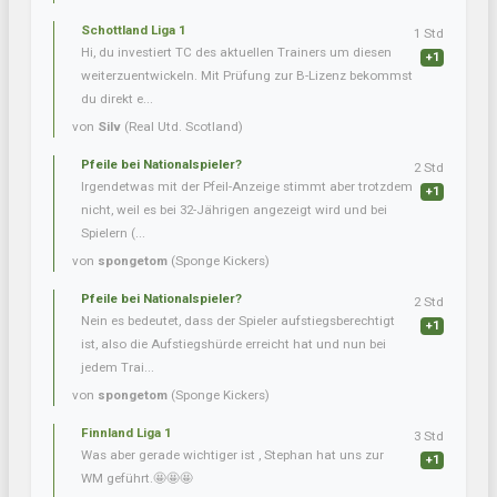
Schottland Liga 1
1 Std
Hi, du investiert TC des aktuellen Trainers um diesen
+1
weiterzuentwickeln. Mit Prüfung zur B-Lizenz bekommst
du direkt e...
von
Silv
(Real Utd. Scotland)
Pfeile bei Nationalspieler?
2 Std
Irgendetwas mit der Pfeil-Anzeige stimmt aber trotzdem
+1
nicht, weil es bei 32-Jährigen angezeigt wird und bei
Spielern (...
von
spongetom
(Sponge Kickers)
Pfeile bei Nationalspieler?
2 Std
Nein es bedeutet, dass der Spieler aufstiegsberechtigt
+1
ist, also die Aufstiegshürde erreicht hat und nun bei
jedem Trai...
von
spongetom
(Sponge Kickers)
Finnland Liga 1
3 Std
Was aber gerade wichtiger ist , Stephan hat uns zur
+1
WM geführt.🤩🤩🤩