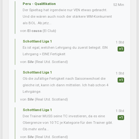
Peru - Qualifikation
52 Min
Der Spieltag hat irgendwie nur VEN etwas gebracht.
Und die wären auch noch der stärkere WM-Konkurrent
als BOL. Ab jetz...
von
El causa
(El Club)
Schottland Liga 1
1 Std
Es ist egal, welchen Lehrgang du zuerst belegst. EIN
+1
Lehrgang = EINE Fertigkeit
von
Silv
(Real Utd. Scotland)
Schottland Liga 1
1 Std
Ob die zufällige Fertigkeit nach Saisonwechsel die
+1
gleiche ist, kann ich dann mitteilen. Ich hab schon 4
Lehrgänge.
von
Silv
(Real Utd. Scotland)
Schottland Liga 1
1 Std
Dee Trainer MUSS seine TC investieren, da es eine
+1
Obergrenze von 10 TC je Kategorie für den Trainer gibt.
Ob mehr einfa...
von
Silv
(Real Utd. Scotland)