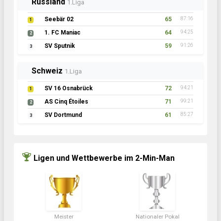
Russland
1.Liga
Seebär 02
65
87:16
1
1. FC Maniac
64
94:25
2
SV Sputnik
59
91:26
3
Schweiz
1.Liga
SV 16 Osnabrück
72
94:21
1
AS Cinq Étoiles
71
99:21
2
SV Dortmund
61
85:27
3
Ligen und Wettbewerbe im 2-Min-Man
Meister
Nationaler Pokal