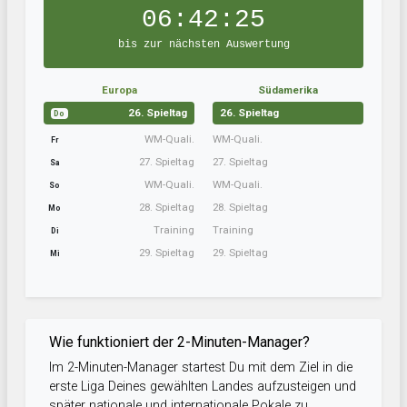
06:42:24
bis zur nächsten Auswertung
Europa
Südamerika
26. Spieltag
26. Spieltag
Do
WM-Quali.
WM-Quali.
Fr
27. Spieltag
27. Spieltag
Sa
WM-Quali.
WM-Quali.
So
28. Spieltag
28. Spieltag
Mo
Training
Training
Di
29. Spieltag
29. Spieltag
Mi
Wie funktioniert der 2-Minuten-Manager?
Im 2-Minuten-Manager startest Du mit dem Ziel in die
erste Liga Deines gewählten Landes aufzusteigen und
später nationale und internationale Pokale zu