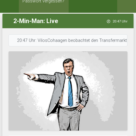
Passwort vergessen?
2-Min-Man: Live
20:47 Uhr
20:47 Uhr: VilosCohaagen beobachtet den Transfermarkt. • 20:46 Uhr: