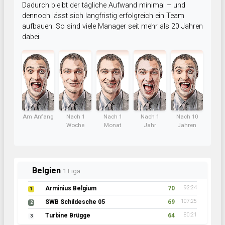
Dadurch bleibt der tägliche Aufwand minimal – und
dennoch lässt sich langfristig erfolgreich ein Team
aufbauen. So sind viele Manager seit mehr als 20 Jahren
dabei.
Am Anfang
Nach 1
Nach 1
Nach 1
Nach 10
Woche
Monat
Jahr
Jahren
Belgien
1.Liga
Arminius Belgium
70
92:24
1
SWB Schildesche 05
69
107:25
2
Turbine Brügge
64
80:21
3