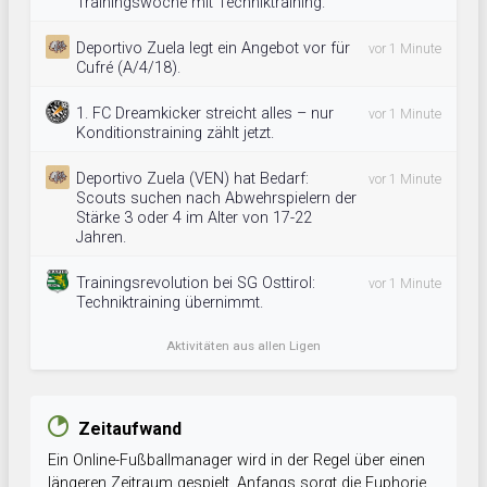
Trainingswoche mit Techniktraining.
Deportivo Zuela legt ein Angebot vor für
vor 1 Minute
Cufré (A/4/18).
1. FC Dreamkicker streicht alles – nur
vor 1 Minute
Konditionstraining zählt jetzt.
Deportivo Zuela (VEN) hat Bedarf:
vor 1 Minute
Scouts suchen nach Abwehrspielern der
Stärke 3 oder 4 im Alter von 17-22
Jahren.
Trainingsrevolution bei SG Osttirol:
vor 1 Minute
Techniktraining übernimmt.
Aktivitäten aus allen Ligen
Zeitaufwand
Ein Online-Fußballmanager wird in der Regel über einen
längeren Zeitraum gespielt. Anfangs sorgt die Euphorie