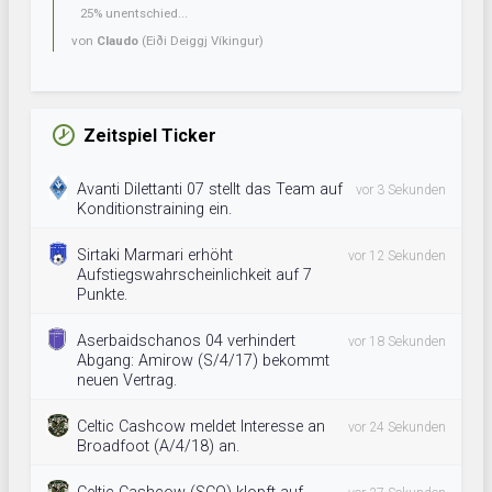
25% unentschied...
von
Claudo
(Eiði Deiggj Víkingur)
Zeitspiel Ticker
Avanti Dilettanti 07 stellt das Team auf
vor 3 Sekunden
Konditionstraining ein.
Sirtaki Marmari erhöht
vor 12 Sekunden
Aufstiegswahrscheinlichkeit auf 7
Punkte.
Aserbaidschanos 04 verhindert
vor 18 Sekunden
Abgang: Amirow (S/4/17) bekommt
neuen Vertrag.
Celtic Cashcow meldet Interesse an
vor 24 Sekunden
Broadfoot (A/4/18) an.