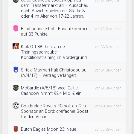
Celtic Cashcow (SCO) klopft auf
vor 27 Sekunden
dem Transfermarkt an – Ausschau
nach Abwehrspielern der Stärke 3
oder 4 im Alter von 17-22 Jahren.
Blindfüchse erhöht Fanaufkommen
vor 29 Sekunden
auf 33 Punkte.
Kick Off 88 dreht an der
vor 33 Sekunden
Trainingsschraube:
Konditionstraining im Vordergrund.
Sirtaki Marmari hält Christodoulou
vor 34 Sekunden
(A/4/17) – Vertrag verlängert.
McCardle (A/5/18) weg! Celtic
vor 34 Sekunden
Cashcow nimmt 92,4 Mio. € ein.
Coatbridge Rovers FC holt großen
vor 48 Sekunden
Sponsor an Bord: dreifacher Boost
für den Verein.
Dutch Eagles Moon 23: Neue
vor 55 Sekunden