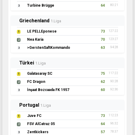
Turbine Brügge
64
80:21
3
Griechenland
1.Liga
LE PELLEponese
73
127:22
1
Nea Karia
70
123:27
2
>GerstenSaftKommando
63
94:28
3
Türkei
1.Liga
Galatasaray SC
75
117:22
1
FC Dragon
62
90:28
2
İnşaat Bozcaada FK 1957
60
92:36
3
Portugal
1.Liga
Juve FC
73
112:23
1
FSV AlCatraz 05
64
96:32
2
Zentkickers
57
78:37
3