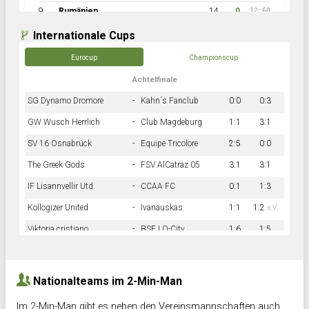
9
Rumänien
14
0
12:60
Internationale Cups
Eurocup
Championscup
Achtelfinale
SG Dynamo Dromore
-
Kahn´s Fanclub
0:0
0:3
GW Wusch Herrlich
-
Club Magdeburg
1:1
3:1
SV 16 Osnabrück
-
Equipe Tricolore
2:5
0:0
The Greek Gods
-
FSV AlCatraz 05
3:1
3:1
IF Lisannvellir Utd.
-
CCAA FC
0:1
1:3
Kollogizer United
-
Ivanauskas
1:1
1:2
n.V.
Viktoria cristiano
-
BSF LO-City
1:6
1:5
Hnk Rama
-
Südstadkicker
0:1
2:2
Nationalteams im 2-Min-Man
Im 2-Min-Man gibt es neben den Vereinsmannschaften auch