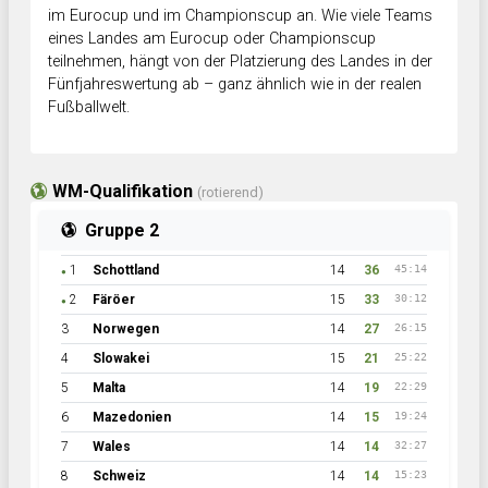
im Eurocup und im Championscup an. Wie viele Teams
eines Landes am Eurocup oder Championscup
teilnehmen, hängt von der Platzierung des Landes in der
Fünfjahreswertung ab – ganz ähnlich wie in der realen
Fußballwelt.
WM-Qualifikation
(rotierend)
Gruppe 2
1
Schottland
14
36
45:14
●
2
Färöer
15
33
30:12
●
3
Norwegen
14
27
26:15
4
Slowakei
15
21
25:22
5
Malta
14
19
22:29
6
Mazedonien
14
15
19:24
7
Wales
14
14
32:27
8
Schweiz
14
14
15:23