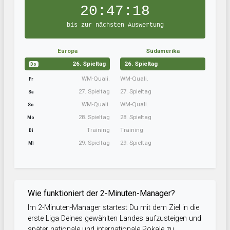
20:47:17
bis zur nächsten Auswertung
Europa
Südamerika
26. Spieltag
26. Spieltag
Do
WM-Quali.
WM-Quali.
Fr
27. Spieltag
27. Spieltag
Sa
WM-Quali.
WM-Quali.
So
28. Spieltag
28. Spieltag
Mo
Training
Training
Di
29. Spieltag
29. Spieltag
Mi
Wie funktioniert der 2-Minuten-Manager?
Im 2-Minuten-Manager startest Du mit dem Ziel in die
erste Liga Deines gewählten Landes aufzusteigen und
später nationale und internationale Pokale zu