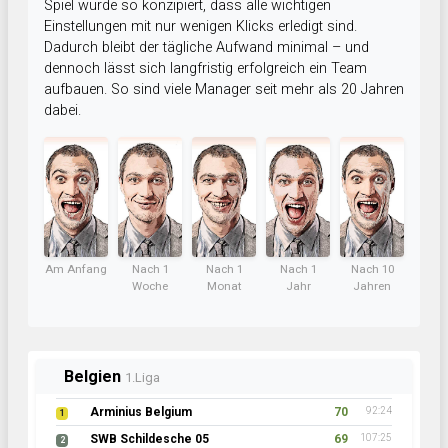
Spiel wurde so konzipiert, dass alle wichtigen
Einstellungen mit nur wenigen Klicks erledigt sind.
Dadurch bleibt der tägliche Aufwand minimal – und
dennoch lässt sich langfristig erfolgreich ein Team
aufbauen. So sind viele Manager seit mehr als 20 Jahren
dabei.
Am Anfang
Nach 1
Nach 1
Nach 1
Nach 10
Woche
Monat
Jahr
Jahren
Belgien
1.Liga
Arminius Belgium
70
92:24
1
SWB Schildesche 05
69
107:25
2