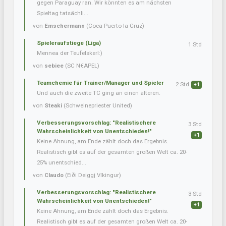
gegen Paraguay ran. Wir könnten es am nächsten
Spieltag tatsächli...
von
Emschermann
(Coca Puerto la Cruz)
Spieleraufstiege (Liga)
1 Std
Mennea der Teufelskerl:)
von
sebiee
(SC N€APEL)
Teamchemie für Trainer/Manager und Spieler
2 Std
+1
Und auch die zweite TC ging an einen älteren.
von
Steaki
(Schweinepriester United)
Verbesserungsvorschlag: "Realistischere
3 Std
Wahrscheinlichkeit von Unentschieden!"
+1
Keine Ahnung, am Ende zählt doch das Ergebnis.
Realistisch gibt es auf der gesamten großen Welt ca. 20-
25% unentschied...
von
Claudo
(Eiði Deiggj Víkingur)
Verbesserungsvorschlag: "Realistischere
3 Std
Wahrscheinlichkeit von Unentschieden!"
+1
Keine Ahnung, am Ende zählt doch das Ergebnis.
Realistisch gibt es auf der gesamten großen Welt ca. 20-