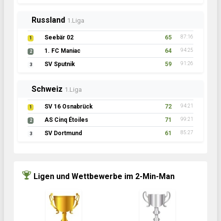
Russland
1.Liga
Seebär 02
65
87:16
1
1. FC Maniac
64
94:25
2
SV Sputnik
59
91:26
3
Schweiz
1.Liga
SV 16 Osnabrück
72
94:21
1
AS Cinq Étoiles
71
99:21
2
SV Dortmund
61
85:27
3
Ligen und Wettbewerbe im 2-Min-Man