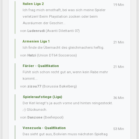
Italien Liga 2
19 Min
Ich frag mich ernsthaft, bei was sich meine Spieler
verletzen! Beim Playstation zocken oder beim
Ausräumen der Geschirr...
von
Ludenrudi
(Avanti Dilettanti 07)
Armenien Liga 1
21 Min
Ich finde die Übernacht des gleichmachers heftig.
von
Hatzi
(Union DT64 Socceroos)
Färöer - Qualifikation
21 Min
Fühlt sich schon recht gut an, wenn kein Rabe mehr
kommt...
von
zizou77
(Borussia Bøkelberg)
Spieleraufstiege (Liga)
36 Min
Der Kerl kriegt's ja auch vorne und hinten reingesteckt.
;-) Glückunsch.
von
Danzone
(Beeferpool)
Venezuela - Qualifikation
53 Min
Das sieht gut aus, Bolivien muss nächsten Spieltag