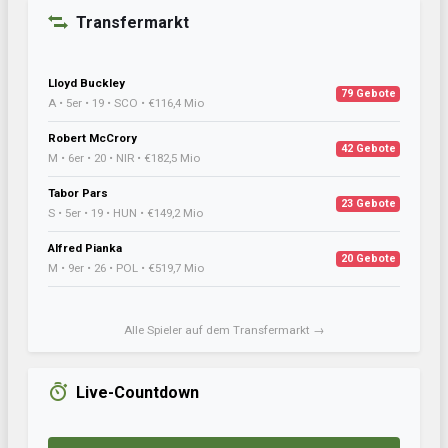
Transfermarkt
Lloyd Buckley
79 Gebote
A • 5er • 19 • SCO • €116,4 Mio
Robert McCrory
42 Gebote
M • 6er • 20 • NIR • €182,5 Mio
Tabor Pars
23 Gebote
S • 5er • 19 • HUN • €149,2 Mio
Alfred Pianka
20 Gebote
M • 9er • 26 • POL • €519,7 Mio
Alle Spieler auf dem Transfermarkt →
Live-Countdown