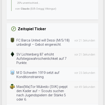
25% unentschied...
von
Claudo
(Eiði Deiggj Víkingur)
Zeitspiel Ticker
FC Barca United will Dessi (M/5/18)
vor 21 Sekunden
unbedingt – Gebot eingereicht.
SV Lichtenberg 87 erhöht
vor 21 Sekunden
Aufstiegswahrscheinlichkeit auf 7
Punkte.
M D Schwelm 1919 setzt auf
vor 23 Sekunden
Konditionstraining.
Maxi(Ma)Tor Mübedo (SVK) peppt
vor 49 Sekunden
den Kader auf – Scouts suchen
nach Jugendspielern der Stärke 5
oder 6.