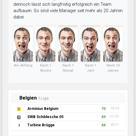
dennoch lässt sich langfristig erfolgreich ein Team
aufbauen. So sind viele Manager seit mehr als 20 Jahren
dabei.
Am Anfang
Nach 1
Nach 1
Nach 1
Nach 10
Woche
Monat
Jahr
Jahren
Belgien
1.Liga
Arminius Belgium
70
92:24
1
SWB Schildesche 05
69
107:25
2
Turbine Brügge
64
80:21
3