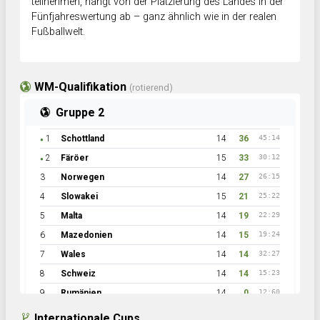
teilnehmen, hängt von der Platzierung des Landes in der
Fünfjahreswertung ab – ganz ähnlich wie in der realen
Fußballwelt.
WM-Qualifikation
(rotierend)
Gruppe 2
1
Schottland
14
36
45:14
●
2
Färöer
15
33
30:12
●
3
Norwegen
14
27
26:15
4
Slowakei
15
21
25:22
5
Malta
14
19
22:29
6
Mazedonien
14
15
19:24
7
Wales
14
14
32:27
8
Schweiz
14
14
15:23
9
Rumänien
14
0
12:60
Internationale Cups