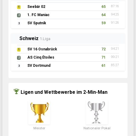
Seebär 02
65
87:16
1
1. FC Maniac
64
94:25
2
SV Sputnik
59
91:26
3
Schweiz
1.Liga
SV 16 Osnabrück
72
94:21
1
AS Cinq Étoiles
71
99:21
2
SV Dortmund
61
85:27
3
Ligen und Wettbewerbe im 2-Min-Man
Meister
Nationaler Pokal