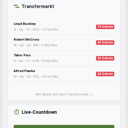
Transfermarkt
Lloyd Buckley
79 Gebote
A • 5er • 19 • SCO • €116,4 Mio
Robert McCrory
42 Gebote
M • 6er • 20 • NIR • €182,5 Mio
Tabor Pars
23 Gebote
S • 5er • 19 • HUN • €149,2 Mio
Alfred Pianka
20 Gebote
M • 9er • 26 • POL • €519,7 Mio
Alle Spieler auf dem Transfermarkt →
Live-Countdown