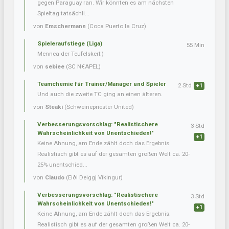
gegen Paraguay ran. Wir könnten es am nächsten
Spieltag tatsächli...
von
Emschermann
(Coca Puerto la Cruz)
Spieleraufstiege (Liga)
55 Min
Mennea der Teufelskerl:)
von
sebiee
(SC N€APEL)
Teamchemie für Trainer/Manager und Spieler
2 Std
+1
Und auch die zweite TC ging an einen älteren.
von
Steaki
(Schweinepriester United)
Verbesserungsvorschlag: "Realistischere
3 Std
Wahrscheinlichkeit von Unentschieden!"
+1
Keine Ahnung, am Ende zählt doch das Ergebnis.
Realistisch gibt es auf der gesamten großen Welt ca. 20-
25% unentschied...
von
Claudo
(Eiði Deiggj Víkingur)
Verbesserungsvorschlag: "Realistischere
3 Std
Wahrscheinlichkeit von Unentschieden!"
+1
Keine Ahnung, am Ende zählt doch das Ergebnis.
Realistisch gibt es auf der gesamten großen Welt ca. 20-