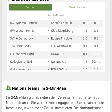
Eurocup
Championscup
Achtelfinale
SG Dynamo Dromore
-
Kahn´s Fanclub
0:0
0:3
GW Wusch Herrlich
-
Club Magdeburg
1:1
3:1
SV 16 Osnabrück
-
Equipe Tricolore
2:5
0:0
The Greek Gods
-
FSV AlCatraz 05
3:1
3:1
IF Lisannvellir Utd.
-
CCAA FC
0:1
1:3
Kollogizer United
-
Ivanauskas
1:1
1:2
n.V.
Viktoria cristiano
-
BSF LO-City
1:6
1:5
Hnk Rama
-
Südstadkicker
0:1
2:2
Nationalteams im 2-Min-Man
Im 2-Min-Man gibt es neben den Vereinsmannschaften auch
Nationalteams. Sie werden von engagierten Usern trainiert, die
bereit sind, etwas mehr Zeit zu investieren. Die Nationaltrainer