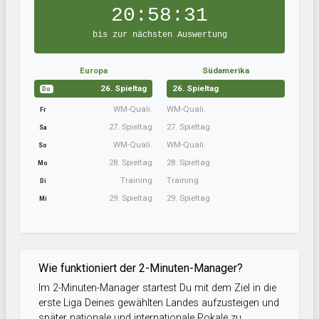
20:58:30
bis zur nächsten Auswertung
Europa
Südamerika
26. Spieltag
26. Spieltag
Do
WM-Quali.
WM-Quali.
Fr
27. Spieltag
27. Spieltag
Sa
WM-Quali.
WM-Quali.
So
28. Spieltag
28. Spieltag
Mo
Training
Training
Di
29. Spieltag
29. Spieltag
Mi
Wie funktioniert der 2-Minuten-Manager?
Im 2-Minuten-Manager startest Du mit dem Ziel in die
erste Liga Deines gewählten Landes aufzusteigen und
später nationale und internationale Pokale zu