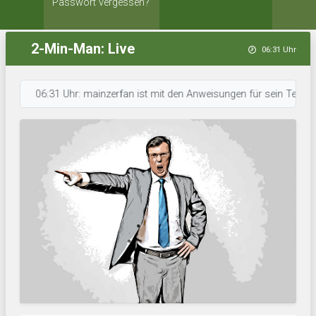
Passwort vergessen?
2-Min-Man: Live
06:31 Uhr
06:31 Uhr: mainzerfan ist mit den Anweisungen für sein Team durch. •