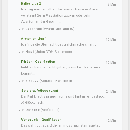
Italien Liga 2
8 Min
Ich frag mich ernsthaft, bei was sich meine Spieler
verletzen! Beim Playstation zocken oder beim
Ausräumen der Geschirr...
von
Ludenrudi
(Avanti Dilettanti 07)
Armenien Liga 1
10 Min
Ich finde die Übernacht des gleichmachers heftig.
von
Hatzi
(Union DT64 Socceroos)
Färöer - Qualifikation
10 Min
Fühlt sich schon recht gut an, wenn kein Rabe mehr
kommt...
von
zizou77
(Borussia Bøkelberg)
Spieleraufstiege (Liga)
24 Min
Der Kerl kriegt's ja auch vorne und hinten reingesteckt.
;-) Glückunsch.
von
Danzone
(Beeferpool)
Venezuela - Qualifikation
42 Min
Das sieht gut aus, Bolivien muss nächsten Spieltag