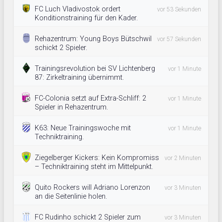
FC Luch Vladivostok ordert
vor 53 Sekunden
Konditionstraining für den Kader.
Rehazentrum: Young Boys Bütschwil
vor 57 Sekunden
schickt 2 Spieler.
Trainingsrevolution bei SV Lichtenberg
vor 1 Minute
87: Zirkeltraining übernimmt.
FC-Colonia setzt auf Extra-Schliff: 2
vor 1 Minute
Spieler in Rehazentrum.
K63: Neue Trainingswoche mit
vor 1 Minute
Techniktraining.
Ziegelberger Kickers: Kein Kompromiss
vor 2 Minuten
– Techniktraining steht im Mittelpunkt.
Quito Rockers will Adriano Lorenzon
vor 3 Minuten
an die Seitenlinie holen.
FC Rudinho schickt 2 Spieler zum
vor 3 Minuten