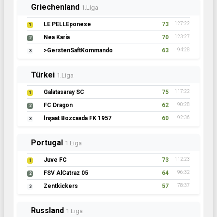
Griechenland
1.Liga
LE PELLEponese
73
127:22
1
Nea Karia
70
123:27
2
>GerstenSaftKommando
63
94:28
3
Türkei
1.Liga
Galatasaray SC
75
117:22
1
FC Dragon
62
90:28
2
İnşaat Bozcaada FK 1957
60
92:36
3
Portugal
1.Liga
Juve FC
73
112:23
1
FSV AlCatraz 05
64
96:32
2
Zentkickers
57
78:37
3
Russland
1.Liga