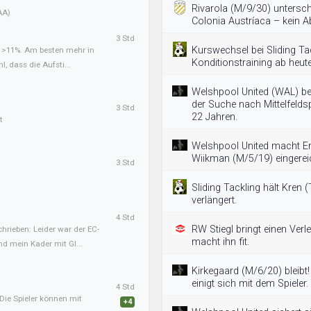
Rivarola (M/9/30) untersch
AA)
Colonia Austríaca – kein 
3 Std
Kurswechsel bei Sliding Tac
t >11%. Am besten mehr in
Konditionstraining ab heute 
l, dass die Aufsti...
Welshpool United (WAL) be
der Suche nach Mittelfeldsp
3 Std
22 Jahren.
t
Welshpool United macht Er
Wiikman (M/5/19) eingerei
3 Std
Sliding Tackling hält Kren 
verlängert.
4 Std
RW Stiegl bringt einen Verle
hrieben: Leider war der EC-
macht ihn fit.
nd mein Kader mit Gl...
Kirkegaard (M/6/20) bleibt
einigt sich mit dem Spieler.
4 Std
Die Spieler können mit
+4