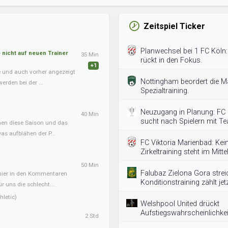
Zeitspiel Ticker
Planwechsel bei 1 FC Köln:
nicht auf neuen Trainer
35 Min
rückt in den Fokus.
+1
te und auch vorher angezeigt
Nottingham beordert die M
erden bei der ...
Spezialtraining.
Neuzugang in Planung: FC
40 Min
sucht nach Spielern mit T
onen diese Saison und das
s aufblähen der P...
FC Viktoria Marienbad: K
Zirkeltraining steht im Mitte
50 Min
Falubaz Zielona Gora streic
 hier in den Kommentaren
Konditionstraining zählt jetz
ür uns die schlecht...
letic)
Welshpool United drückt
Aufstiegswahrscheinlichkei
2 Std