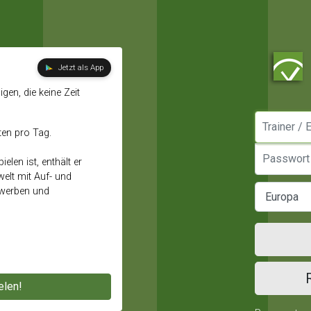
Jetzt als App
gen, die keine Zeit
Manager / E
ten pro Tag.
Passwort
elen ist, enthält er
elt mit Auf- und
ewerben und
elen!