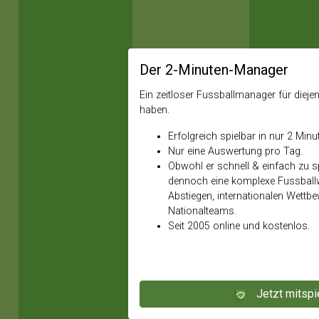
Der 2-Minuten-Manager
Ein zeitloser Fussballmanager für diejeni
haben.
Erfolgreich spielbar in nur 2 Minu
Nur eine Auswertung pro Tag.
Obwohl er schnell & einfach zu spi
dennoch eine komplexe Fussballw
Abstiegen, internationalen Wettb
Nationalteams.
Seit 2005 online und kostenlos.
Jetzt mitspi