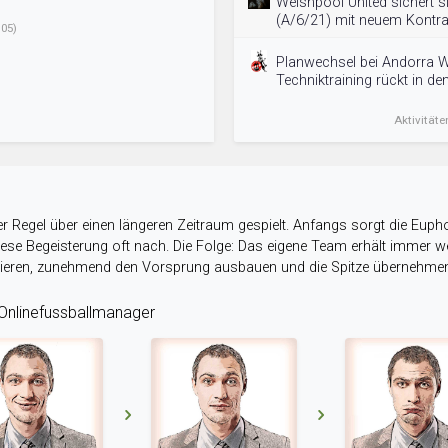
Welshpool United sichert 
(A/6/21) mit neuem Kontra
05)
Planwechsel bei Andorra W
Techniktraining rückt in de
Aktivitäte
r Regel über einen längeren Zeitraum gespielt. Anfangs sorgt die Eupho
 diese Begeisterung oft nach. Die Folge: Das eigene Team erhält immer
stieren, zunehmend den Vorsprung ausbauen und die Spitze übernehme
nlinefussballmanager