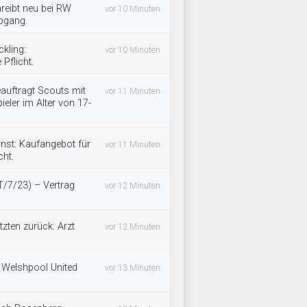
reibt neu bei RW
vor 10 Minuten
Abgang.
kling:
vor 10 Minuten
Pflicht.
auftragt Scouts mit
vor 11 Minuten
ieler im Alter von 17-
nst: Kaufangebot für
vor 11 Minuten
cht.
(T/7/23) – Vertrag
vor 12 Minuten
tzten zurück: Arzt
vor 12 Minuten
! Welshpool United
vor 13 Minuten