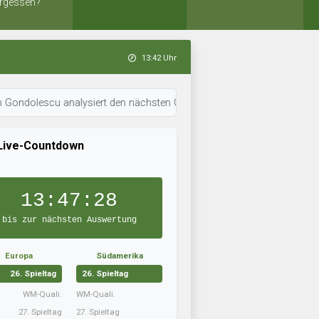
rgessen?
13:42 Uhr
cu analysiert den nächsten Gegner. • 13:41 Uhr: Gilde Hannover hat die 
Live-Countdown
13:47:27
bis zur nächsten Auswertung
Europa
Südamerika
26. Spieltag
26. Spieltag
WM-Quali.
WM-Quali.
27. Spieltag
27. Spieltag