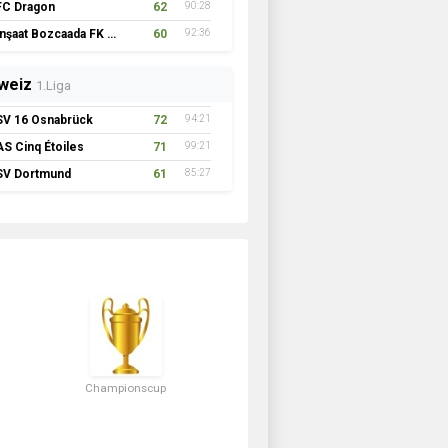
FC Dragon
62
90:28
İnşaat Bozcaada FK 1957
60
92:36
weiz
1.Liga
SV 16 Osnabrück
72
94:21
AS Cinq Étoiles
71
99:21
SV Dortmund
61
85:27
Championscup