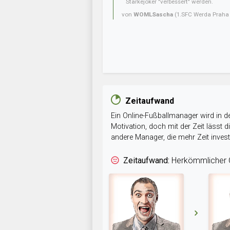
Stärkejoker "verbessert" werden.
von
WOMLSascha
(1.SFC Werda Praha 
Zeitaufwand
Ein Online-Fußballmanager wird in de
Motivation, doch mit der Zeit lässt
andere Manager, die mehr Zeit inve
Zeitaufwand:
Herkömmlicher O