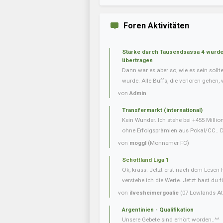
Foren Aktivitäten
Stärke durch Tausendsassa 4 wurde 
übertragen
Dann war es aber so, wie es sein soll
wurde. Alle Buffs, die verloren gehen, w
von
Admin
Transfermarkt (international)
Kein Wunder..Ich stehe bei +455 Milli
ohne Erfolgsprämien aus Pokal/CC.. Da
von
moggl
(Monnemer FC)
Schottland Liga 1
Ok, krass. Jetzt erst nach dem Lesen
verstehe ich die Werte. Jetzt hast du f
von
ilvesheimergoalie
(07 Lowlands Ath
Argentinien - Qualifikation
Unsere Gebete sind erhört worden..^^