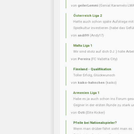
von
geilerLemmi
(Genial Karamelo LM
Österreich Liga 2
Hatte auch schon späte Aufstiege mi
Spielkultur investieren (habe das Gefüh
von
andi99
(Andy17)
Malta Liga 1
Wir sind stolz auf dich DJ :) tolle Arbei
von
Pereira
(FC Valletta City)
Finnland - Qualifikation
Toller Erfolg, Glückwunsch
von
kaiko-hahnchen
(kaiko)
Armenien Liga 1
Habe es ja auch schon ins Forum gesc
Gegner in der ersten Runde zu stark u
von
Octi
(Elite Kicker)
Pfeile bei Nationalspieler?
Wenn man drüber fährt sieht man es. 