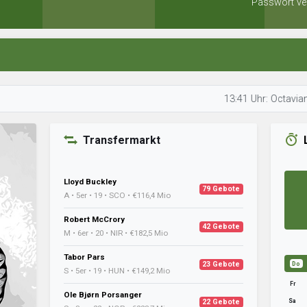
Passwort ve
13:41 Uhr: Octavian Gondoles
Transfermarkt
Lloyd Buckley
79 Gebote
A • 5er • 19 • SCO • €116,4 Mio
Robert McCrory
42 Gebote
M • 6er • 20 • NIR • €182,5 Mio
Tabor Pars
23 Gebote
Do
S • 5er • 19 • HUN • €149,2 Mio
Fr
Ole Bjørn Porsanger
Sa
22 Gebote