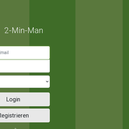
2-Min-Man
mail
Login
Registrieren