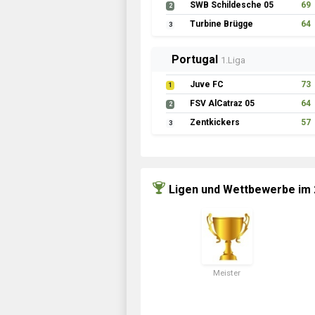
SWB Schildesche 05
69
2
Turbine Brügge
64
3
Portugal
1.Liga
Juve FC
73
1
FSV AlCatraz 05
64
2
Zentkickers
57
3
Ligen und Wettbewerbe im
Meister