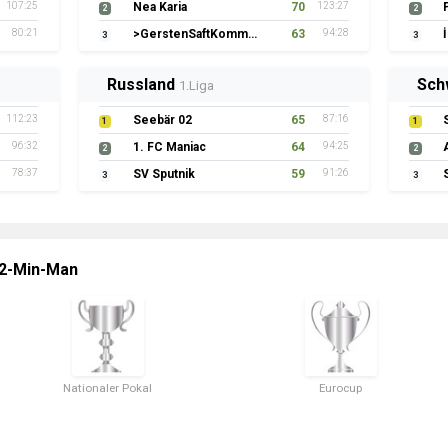
107:25
Nea Karia
70
123:27
2
2
80:21
>GerstenSaftKommando
63
94:28
3
3
Russland
Sch
1.Liga
112:23
Seebär 02
65
87:16
1
1
96:32
1. FC Maniac
64
94:25
2
2
78:37
SV Sputnik
59
91:26
3
3
 2-Min-Man
Nationaler Pokal
Eurocup