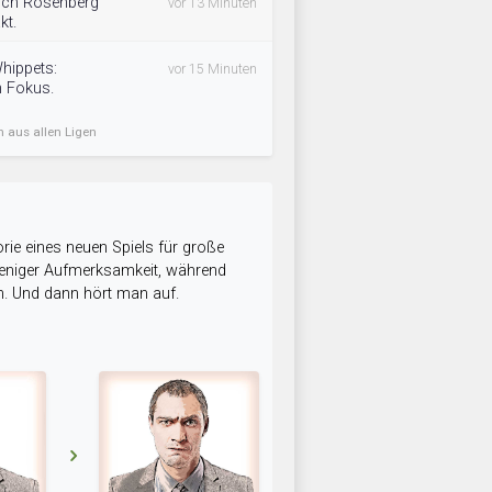
sich Rosenberg
vor 13 Minuten
kt.
hippets:
vor 15 Minuten
n Fokus.
n aus allen Ligen
rie eines neuen Spiels für große
 weniger Aufmerksamkeit, während
n. Und dann hört man auf.