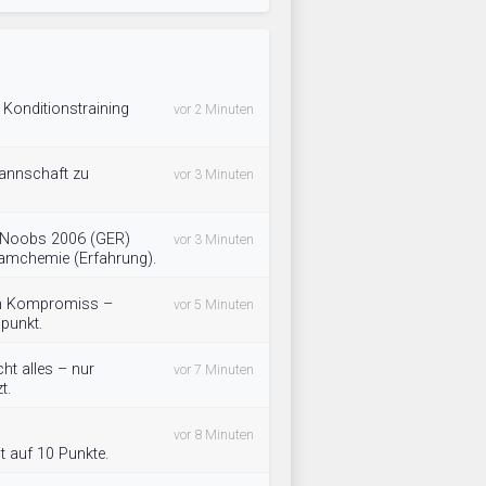
 Konditionstraining
vor 2 Minuten
annschaft zu
vor 3 Minuten
 Noobs 2006 (GER)
vor 3 Minuten
eamchemie (Erfahrung).
ein Kompromiss –
vor 5 Minuten
lpunkt.
ht alles – nur
vor 7 Minuten
t.
vor 8 Minuten
t auf 10 Punkte.