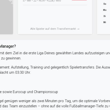
S • 8er • 22 • NOR • €228,7 Mio
So
Mo
Di
Mi
Alle Spieler auf dem Transfermarkt →
-Manager?
it dem Ziel in die erste Liga Deines gewählten Landes aufzusteigen un
e zu gewinnen.
ent: Aufstellung, Training und gelegentlich Spielertransfers. Die Aus
 Nacht um 03:30 Uhr.
ele sowie Eurocup und Championscup
el genügen weniger als zwei Minuten pro Tag, um die optimale Vorbere
 das Team einzustellen – ohne auf die volle Fußballmanager-Tiefe zu v