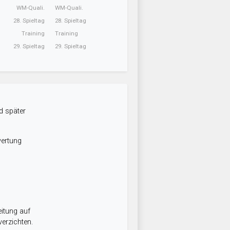
WM-Quali.
WM-Quali.
28. Spieltag
28. Spieltag
Training
Training
29. Spieltag
29. Spieltag
d später
wertung
itung auf
erzichten.