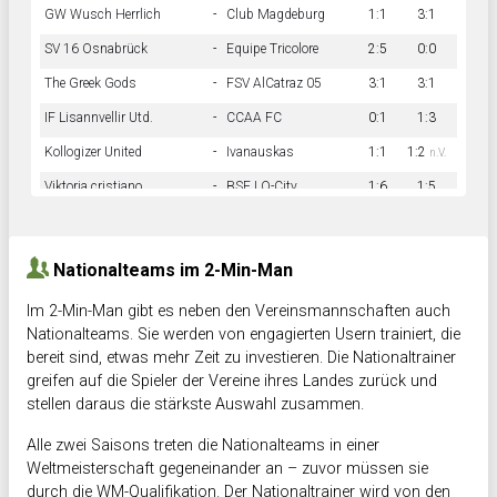
GW Wusch Herrlich
-
Club Magdeburg
1:1
3:1
SV 16 Osnabrück
-
Equipe Tricolore
2:5
0:0
The Greek Gods
-
FSV AlCatraz 05
3:1
3:1
IF Lisannvellir Utd.
-
CCAA FC
0:1
1:3
Kollogizer United
-
Ivanauskas
1:1
1:2
n.V.
Viktoria cristiano
-
BSF LO-City
1:6
1:5
Hnk Rama
-
Südstadkicker
0:1
2:2
Nationalteams im 2-Min-Man
Im 2-Min-Man gibt es neben den Vereinsmannschaften auch
Nationalteams. Sie werden von engagierten Usern trainiert, die
bereit sind, etwas mehr Zeit zu investieren. Die Nationaltrainer
greifen auf die Spieler der Vereine ihres Landes zurück und
stellen daraus die stärkste Auswahl zusammen.
Alle zwei Saisons treten die Nationalteams in einer
Weltmeisterschaft gegeneinander an – zuvor müssen sie
durch die WM-Qualifikation. Der Nationaltrainer wird von den