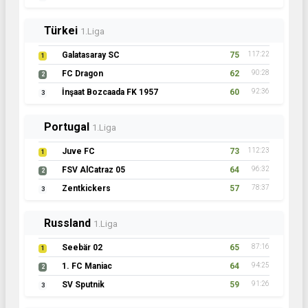
Türkei
1.Liga
Galatasaray SC
75
117:22
1
FC Dragon
62
90:28
2
İnşaat Bozcaada FK 1957
60
92:36
3
Portugal
1.Liga
Juve FC
73
112:23
1
FSV AlCatraz 05
64
96:32
2
Zentkickers
57
78:37
3
Russland
1.Liga
Seebär 02
65
87:16
1
1. FC Maniac
64
94:25
2
SV Sputnik
59
91:26
3