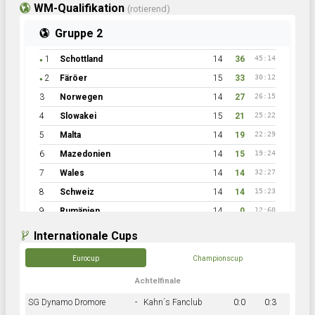
WM-Qualifikation
(rotierend)
Gruppe 2
1
Schottland
14
36
45:14
●
2
Färöer
15
33
30:12
●
3
Norwegen
14
27
26:15
4
Slowakei
15
21
25:22
5
Malta
14
19
22:29
6
Mazedonien
14
15
19:24
7
Wales
14
14
32:27
8
Schweiz
14
14
15:23
9
Rumänien
14
0
12:60
Internationale Cups
Eurocup
Championscup
Achtelfinale
SG Dynamo Dromore
-
Kahn´s Fanclub
0:0
0:3