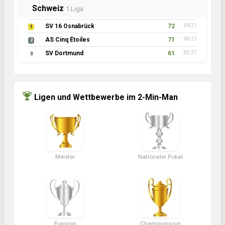
Schweiz
1.Liga
SV 16 Osnabrück
72
94:21
1
AS Cinq Étoiles
71
99:21
2
SV Dortmund
61
85:27
3
Ligen und Wettbewerbe im 2-Min-Man
Meister
Nationaler Pokal
Eurocup
Championscup