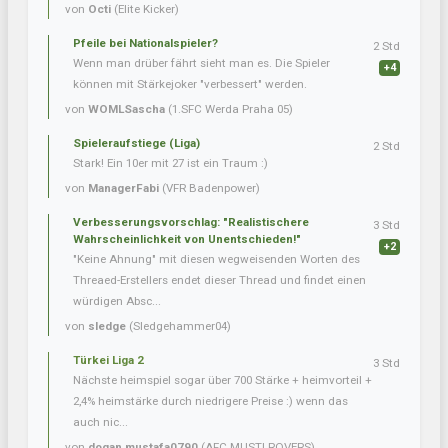
von
Octi
(Elite Kicker)
Pfeile bei Nationalspieler?
2 Std
Wenn man drüber fährt sieht man es. Die Spieler
+4
können mit Stärkejoker "verbessert" werden.
von
WOMLSascha
(1.SFC Werda Praha 05)
Spieleraufstiege (Liga)
2 Std
Stark! Ein 10er mit 27 ist ein Traum :)
von
ManagerFabi
(VFR Badenpower)
Verbesserungsvorschlag: "Realistischere
3 Std
Wahrscheinlichkeit von Unentschieden!"
+2
"Keine Ahnung" mit diesen wegweisenden Worten des
Threaed-Erstellers endet dieser Thread und findet einen
würdigen Absc...
von
sledge
(Sledgehammer04)
Türkei Liga 2
3 Std
Nächste heimspiel sogar über 700 Stärke + heimvorteil +
2,4% heimstärke durch niedrigere Preise :) wenn das
auch nic...
von
dogan.mustafa0790
(AFC MUSTI ROVERS)