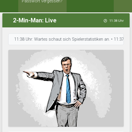
Passwort vergessen?
2-Min-Man: Live
11:38 Uhr
11:38 Uhr: Wartes schaut sich Spielerstatistiken an. • 11:37 Uhr: Los