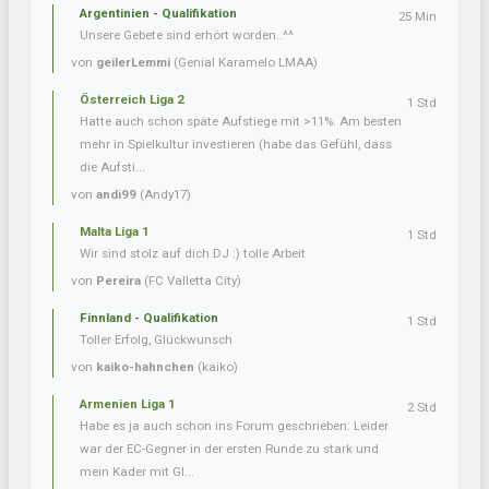
Argentinien - Qualifikation
25 Min
Unsere Gebete sind erhört worden..^^
von
geilerLemmi
(Genial Karamelo LMAA)
Österreich Liga 2
1 Std
Hatte auch schon späte Aufstiege mit >11%. Am besten
mehr in Spielkultur investieren (habe das Gefühl, dass
die Aufsti...
von
andi99
(Andy17)
Malta Liga 1
1 Std
Wir sind stolz auf dich DJ :) tolle Arbeit
von
Pereira
(FC Valletta City)
Finnland - Qualifikation
1 Std
Toller Erfolg, Glückwunsch
von
kaiko-hahnchen
(kaiko)
Armenien Liga 1
2 Std
Habe es ja auch schon ins Forum geschrieben: Leider
war der EC-Gegner in der ersten Runde zu stark und
mein Kader mit Gl...