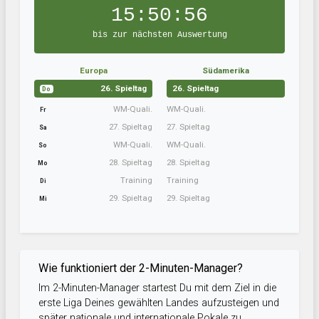
15:50:55
bis zur nächsten Auswertung
Europa
Südamerika
26. Spieltag
26. Spieltag
Do
WM-Quali.
WM-Quali.
Fr
27. Spieltag
27. Spieltag
Sa
WM-Quali.
WM-Quali.
So
28. Spieltag
28. Spieltag
Mo
Training
Training
Di
29. Spieltag
29. Spieltag
Mi
Wie funktioniert der 2-Minuten-Manager?
Im 2-Minuten-Manager startest Du mit dem Ziel in die
erste Liga Deines gewählten Landes aufzusteigen und
später nationale und internationale Pokale zu