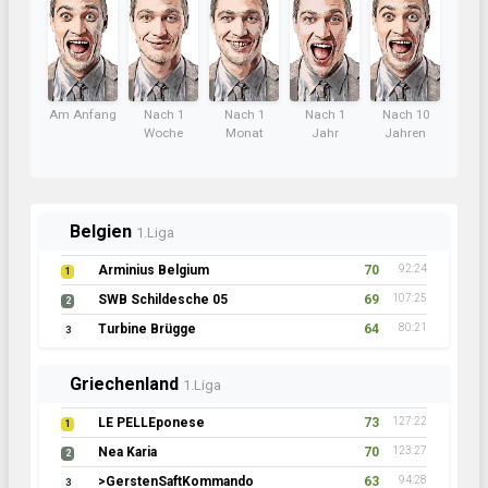
Am Anfang
Nach 1
Nach 1
Nach 1
Nach 10
Woche
Monat
Jahr
Jahren
Belgien
1.Liga
Arminius Belgium
70
92:24
1
SWB Schildesche 05
69
107:25
2
Turbine Brügge
64
80:21
3
Griechenland
1.Liga
LE PELLEponese
73
127:22
1
Nea Karia
70
123:27
2
>GerstenSaftKommando
63
94:28
3