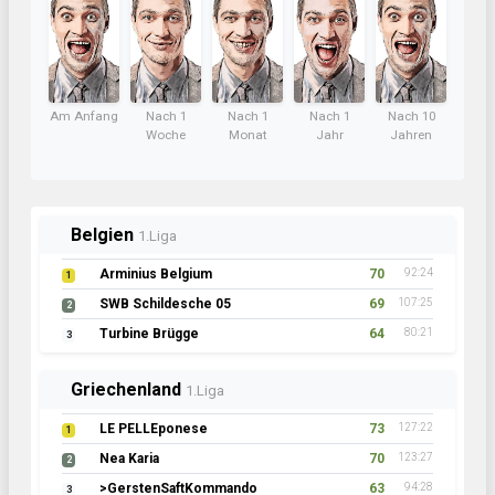
Am Anfang
Nach 1
Nach 1
Nach 1
Nach 10
Woche
Monat
Jahr
Jahren
Belgien
1.Liga
Arminius Belgium
70
92:24
1
SWB Schildesche 05
69
107:25
2
Turbine Brügge
64
80:21
3
Griechenland
1.Liga
LE PELLEponese
73
127:22
1
Nea Karia
70
123:27
2
>GerstenSaftKommando
63
94:28
3