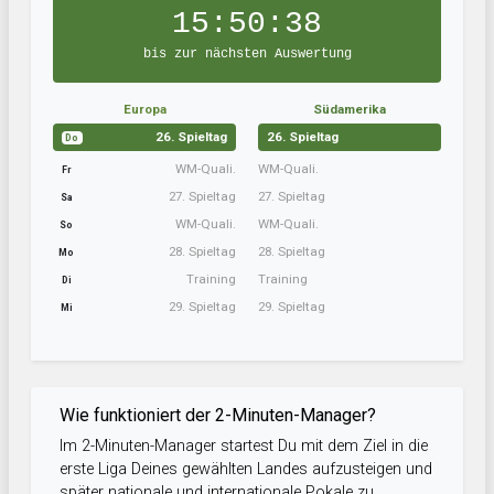
15:50:37
bis zur nächsten Auswertung
Europa
Südamerika
26. Spieltag
26. Spieltag
Do
WM-Quali.
WM-Quali.
Fr
27. Spieltag
27. Spieltag
Sa
WM-Quali.
WM-Quali.
So
28. Spieltag
28. Spieltag
Mo
Training
Training
Di
29. Spieltag
29. Spieltag
Mi
Wie funktioniert der 2-Minuten-Manager?
Im 2-Minuten-Manager startest Du mit dem Ziel in die
erste Liga Deines gewählten Landes aufzusteigen und
später nationale und internationale Pokale zu