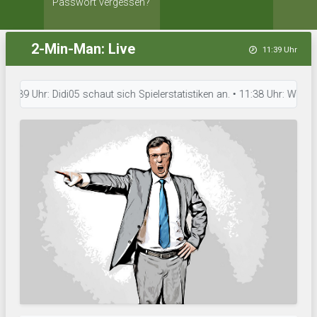
Passwort vergessen?
2-Min-Man: Live
11:39 Uhr
9 Uhr: Didi05 schaut sich Spielerstatistiken an. • 11:38 Uhr: Waldbach T