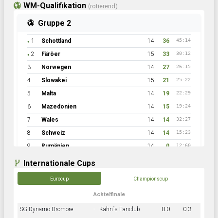
WM-Qualifikation
(rotierend)
Gruppe 2
1
Schottland
14
36
45:14
●
2
Färöer
15
33
30:12
●
3
Norwegen
14
27
26:15
4
Slowakei
15
21
25:22
5
Malta
14
19
22:29
6
Mazedonien
14
15
19:24
7
Wales
14
14
32:27
8
Schweiz
14
14
15:23
9
Rumänien
14
0
12:60
Internationale Cups
Eurocup
Championscup
Achtelfinale
SG Dynamo Dromore
-
Kahn´s Fanclub
0:0
0:3