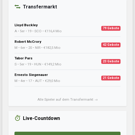
Transfermarkt
Lloyd Buckley
79 Gebote
A • 5er • 19 • SCO • €116,4 Mio
Robert McCrory
42 Gebote
M • 6er • 20 • NIR • €182,5 Mio
Tabor Pars
23 Gebote
S • 5er • 19 • HUN • €149,2 Mio
Ernesto Siegenauer
21 Gebote
M • 4er • 17 • AUT • €29,0 Mio
Alle Spieler auf dem Transfermarkt →
Live-Countdown