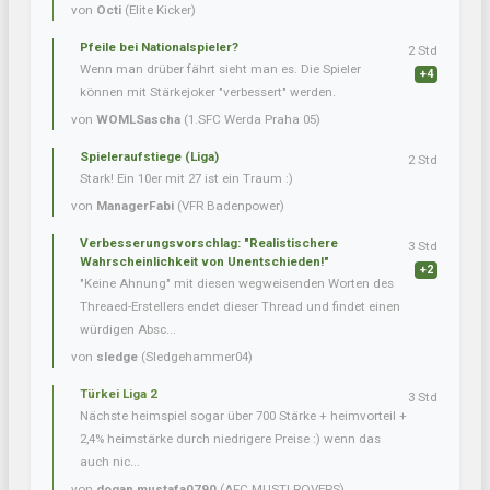
von
Octi
(Elite Kicker)
Pfeile bei Nationalspieler?
2 Std
Wenn man drüber fährt sieht man es. Die Spieler
+4
können mit Stärkejoker "verbessert" werden.
von
WOMLSascha
(1.SFC Werda Praha 05)
Spieleraufstiege (Liga)
2 Std
Stark! Ein 10er mit 27 ist ein Traum :)
von
ManagerFabi
(VFR Badenpower)
Verbesserungsvorschlag: "Realistischere
3 Std
Wahrscheinlichkeit von Unentschieden!"
+2
"Keine Ahnung" mit diesen wegweisenden Worten des
Threaed-Erstellers endet dieser Thread und findet einen
würdigen Absc...
von
sledge
(Sledgehammer04)
Türkei Liga 2
3 Std
Nächste heimspiel sogar über 700 Stärke + heimvorteil +
2,4% heimstärke durch niedrigere Preise :) wenn das
auch nic...
von
dogan.mustafa0790
(AFC MUSTI ROVERS)