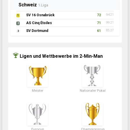
Schweiz
1.Liga
SV 16 Osnabrück
72
94:21
1
AS Cinq Étoiles
71
99:21
2
SV Dortmund
61
85:27
3
Ligen und Wettbewerbe im 2-Min-Man
Meister
Nationaler Pokal
Eurocup
Championscup