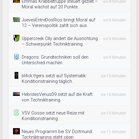
Emmas Krabbeltruppe steuert gezielt –
vor 8 Minuten
Moral wächst auf 20 Punkte.
JuevesEntreDosRios bringt Moral auf
vor 9 Minuten
12 – Vereinspolitik zahlt sich aus.
Uppercreek City ändert die Ausrichtung
vor 9 Minuten
– Schwerpunkt Techniktraining.
Dragons: Grundtechniken soll den
vor 9 Minuten
Unterschied machen.
bl4ck t!gers setzt auf Systematik:
vor 10 Minuten
Konditionstraining täglich.
HebridesVenus09 setzt auf die Kraft
vor 10 Minuten
von Techniktraining.
VSV Gosse setzt neue Reize mit
vor 10 Minuten
Konditionstraining.
Neues Programm bei SV Dortmund:
vor 11 Minuten
Techniktraining steht oben.