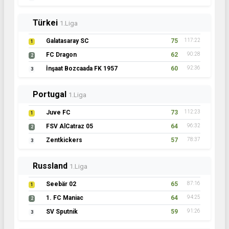
Türkei
1.Liga
Galatasaray SC
75
117:22
1
FC Dragon
62
90:28
2
İnşaat Bozcaada FK 1957
60
92:36
3
Portugal
1.Liga
Juve FC
73
112:23
1
FSV AlCatraz 05
64
96:32
2
Zentkickers
57
78:37
3
Russland
1.Liga
Seebär 02
65
87:16
1
1. FC Maniac
64
94:25
2
SV Sputnik
59
91:26
3