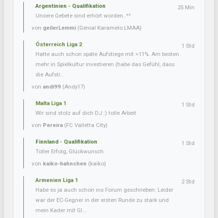
Argentinien - Qualifikation
25 Min
Unsere Gebete sind erhört worden..^^
von
geilerLemmi
(Genial Karamelo LMAA)
Österreich Liga 2
1 Std
Hatte auch schon späte Aufstiege mit >11%. Am besten
mehr in Spielkultur investieren (habe das Gefühl, dass
die Aufsti...
von
andi99
(Andy17)
Malta Liga 1
1 Std
Wir sind stolz auf dich DJ :) tolle Arbeit
von
Pereira
(FC Valletta City)
Finnland - Qualifikation
1 Std
Toller Erfolg, Glückwunsch
von
kaiko-hahnchen
(kaiko)
Armenien Liga 1
2 Std
Habe es ja auch schon ins Forum geschrieben: Leider
war der EC-Gegner in der ersten Runde zu stark und
mein Kader mit Gl...