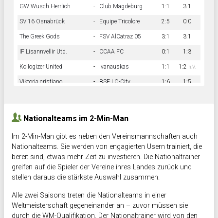
GW Wusch Herrlich
-
Club Magdeburg
1:1
3:1
SV 16 Osnabrück
-
Equipe Tricolore
2:5
0:0
The Greek Gods
-
FSV AlCatraz 05
3:1
3:1
IF Lisannvellir Utd.
-
CCAA FC
0:1
1:3
Kollogizer United
-
Ivanauskas
1:1
1:2
n.V.
Viktoria cristiano
-
BSF LO-City
1:6
1:5
Hnk Rama
-
Südstadkicker
0:1
2:2
Nationalteams im 2-Min-Man
Im 2-Min-Man gibt es neben den Vereinsmannschaften auch
Nationalteams. Sie werden von engagierten Usern trainiert, die
bereit sind, etwas mehr Zeit zu investieren. Die Nationaltrainer
greifen auf die Spieler der Vereine ihres Landes zurück und
stellen daraus die stärkste Auswahl zusammen.
Alle zwei Saisons treten die Nationalteams in einer
Weltmeisterschaft gegeneinander an – zuvor müssen sie
durch die WM-Qualifikation. Der Nationaltrainer wird von den