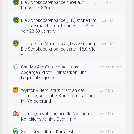
Die Schokobärenbande bietet auf
vor 55 Sekunden
Pruss (T/9/30).
Die Schokobärenbande (FIN) stöbert im
vor 1 Minute
Transfermarkt nach Torhütern im Alter
von 28-30 Jahren.
Transfer fix: Makricosta (T/7/27) bringt
vor 1 Minute
Die Schokobärenbande satte 118,0 Mio.
€.
Charly's Alte Garde macht aus
vor 2 Minuten
Abgängen Profit: Transferboni und
Lagerplätze gesichert.
WyntonRuferAllstars dreht an der
vor 2 Minuten
Trainingsschraube: Konditionstraining
im Vordergrund.
Trainingsrevolution bei Old Nottingham:
vor 2 Minuten
Konditionstraining übernimmt.
Sofia City hält am Kurs fest:
vor 2 Minuten