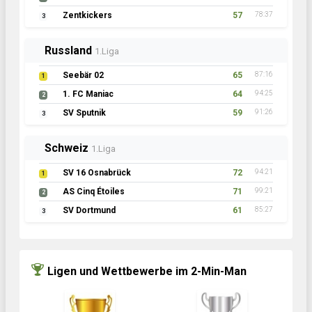
Zentkickers
57
78:37
3
Russland
1.Liga
Seebär 02
65
87:16
1
1. FC Maniac
64
94:25
2
SV Sputnik
59
91:26
3
Schweiz
1.Liga
SV 16 Osnabrück
72
94:21
1
AS Cinq Étoiles
71
99:21
2
SV Dortmund
61
85:27
3
Ligen und Wettbewerbe im 2-Min-Man