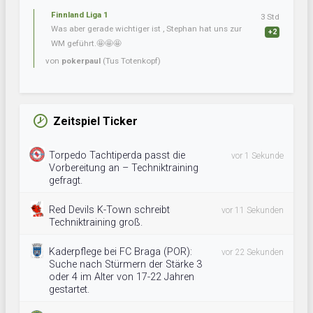
Finnland Liga 1
3 Std
Was aber gerade wichtiger ist , Stephan hat uns zur
+2
WM geführt.🤩🤩🤩
von
pokerpaul
(Tus Totenkopf)
Zeitspiel Ticker
Torpedo Tachtiperda passt die
vor 1 Sekunde
Vorbereitung an – Techniktraining
gefragt.
Red Devils K-Town schreibt
vor 11 Sekunden
Techniktraining groß.
Kaderpflege bei FC Braga (POR):
vor 22 Sekunden
Suche nach Stürmern der Stärke 3
oder 4 im Alter von 17-22 Jahren
gestartet.