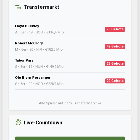
Transfermarkt
Lloyd Buckley
79 Gebote
A • 5er • 19 • SCO • €116,4 Mio
Robert McCrory
42 Gebote
M • 6er • 20 • NIR • €182,5 Mio
Tabor Pars
23 Gebote
S • 5er • 19 • HUN • €149,2 Mio
Ole Bjørn Porsanger
22 Gebote
S • 8er • 22 • NOR • €228,7 Mio
Alle Spieler auf dem Transfermarkt →
Live-Countdown