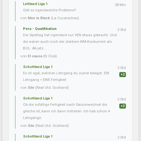
Lettland Liga 1
28 Min
Gibt es irgendwelche Probleme?
von
Men in Black
(La Cucarachas)
Peru - Qualifikation
2 Std
Der Spieltag hat irgendwie nur VEN etwas gebracht. Und
die wären auch noch der stärkere WM-Konkurrent als
BOL. Ab jetz...
von
El causa
(El Club)
Schottland Liga 1
2 Std
Es ist egal, welchen Lehrgang du zuerst belegst. EIN
+2
Lehrgang = EINE Fertigkeit
von
Silv
(Real Utd. Scotland)
Schottland Liga 1
2 Std
Ob die zufällige Fertigkeit nach Saisonwechsel die
+2
gleiche ist, kann ich dann mitteilen. Ich hab schon 4
Lehrgänge.
von
Silv
(Real Utd. Scotland)
Schottland Liga 1
2 Std