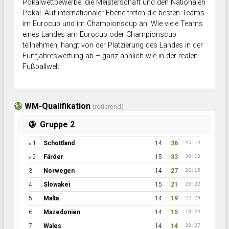
Pokalwettbewerbe: die Meisterschaft und den Nationalen
Pokal. Auf internationaler Ebene treten die besten Teams
im Eurocup und im Championscup an. Wie viele Teams
eines Landes am Eurocup oder Championscup
teilnehmen, hängt von der Platzierung des Landes in der
Fünfjahreswertung ab – ganz ähnlich wie in der realen
Fußballwelt.
WM-Qualifikation
(rotierend)
Gruppe 2
1
Schottland
14
36
45:14
●
2
Färöer
15
33
30:12
●
3
Norwegen
14
27
26:15
4
Slowakei
15
21
25:22
5
Malta
14
19
22:29
6
Mazedonien
14
15
19:24
7
Wales
14
14
32:27