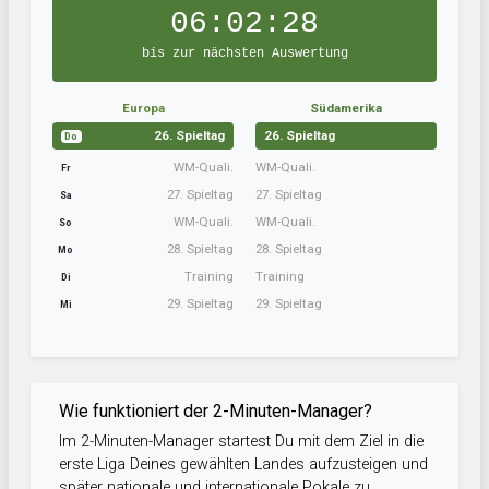
06:02:27
bis zur nächsten Auswertung
Europa
Südamerika
26. Spieltag
26. Spieltag
Do
WM-Quali.
WM-Quali.
Fr
27. Spieltag
27. Spieltag
Sa
WM-Quali.
WM-Quali.
So
28. Spieltag
28. Spieltag
Mo
Training
Training
Di
29. Spieltag
29. Spieltag
Mi
Wie funktioniert der 2-Minuten-Manager?
Im 2-Minuten-Manager startest Du mit dem Ziel in die
erste Liga Deines gewählten Landes aufzusteigen und
später nationale und internationale Pokale zu