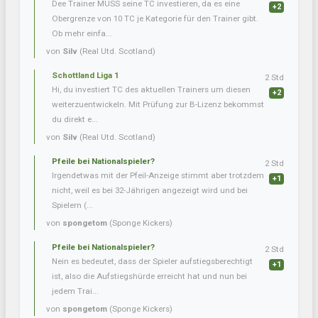
Dee Trainer MUSS seine TC investieren, da es eine
+2
Obergrenze von 10 TC je Kategorie für den Trainer gibt.
Ob mehr einfa...
von
Silv
(Real Utd. Scotland)
Schottland Liga 1
2 Std
Hi, du investiert TC des aktuellen Trainers um diesen
+2
weiterzuentwickeln. Mit Prüfung zur B-Lizenz bekommst
du direkt e...
von
Silv
(Real Utd. Scotland)
Pfeile bei Nationalspieler?
2 Std
Irgendetwas mit der Pfeil-Anzeige stimmt aber trotzdem
+1
nicht, weil es bei 32-Jährigen angezeigt wird und bei
Spielern (...
von
spongetom
(Sponge Kickers)
Pfeile bei Nationalspieler?
2 Std
Nein es bedeutet, dass der Spieler aufstiegsberechtigt
+1
ist, also die Aufstiegshürde erreicht hat und nun bei
jedem Trai...
von
spongetom
(Sponge Kickers)