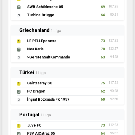
SWB Schildesche 05
69
107:25
2
Turbine Brügge
64
80:21
3
Griechenland
1.Liga
LE PELLEponese
73
127:22
1
Nea Karia
70
123:27
2
>GerstenSaftKommando
63
94:28
3
Türkei
1.Liga
Galatasaray SC
75
117:22
1
FC Dragon
62
90:28
2
İnşaat Bozcaada FK 1957
60
92:36
3
Portugal
1.Liga
Juve FC
73
112:23
1
FSV AlCatraz 05
64
96:32
2