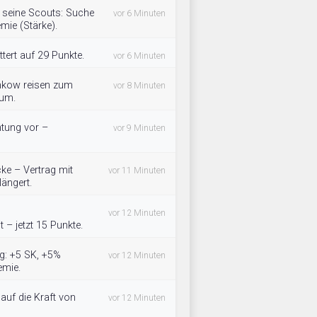
t seine Scouts: Suche
vor 6 Minuten
mie (Stärke).
ttert auf 29 Punkte.
vor 6 Minuten
nkow reisen zum
vor 8 Minuten
rum.
htung vor –
vor 9 Minuten
ke – Vertrag mit
vor 11 Minuten
ängert.
vor 12 Minuten
 – jetzt 15 Punkte.
ig: +5 SK, +5%
vor 12 Minuten
emie.
auf die Kraft von
vor 12 Minuten