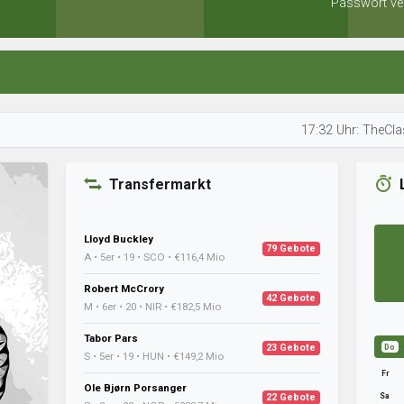
Passwort ve
17:32 Uhr: TheClash beobach
Transfermarkt
Lloyd Buckley
79 Gebote
A • 5er • 19 • SCO • €116,4 Mio
Robert McCrory
42 Gebote
M • 6er • 20 • NIR • €182,5 Mio
Tabor Pars
23 Gebote
Do
S • 5er • 19 • HUN • €149,2 Mio
Fr
Ole Bjørn Porsanger
Sa
22 Gebote