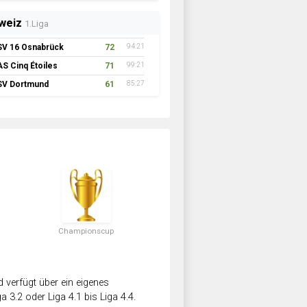
weiz
1.Liga
SV 16 Osnabrück
72
94:21
AS Cinq Étoiles
71
99:21
SV Dortmund
61
85:27
Championscup
verfügt über ein eigenes
a 3.2 oder Liga 4.1 bis Liga 4.4.