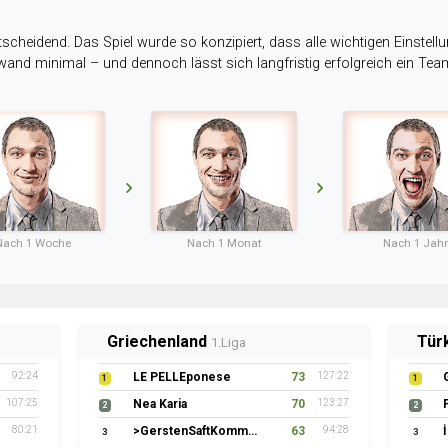
tscheidend. Das Spiel wurde so konzipiert, dass alle wichtigen Einstellu
ufwand minimal – und dennoch lässt sich langfristig erfolgreich ein Te
Nach 1 Woche
Nach 1 Monat
Nach 1 Jahr
Griechenland
Tür
1.Liga
92:24
LE PELLEponese
73
127:22
1
1
107:25
Nea Karia
70
123:27
2
2
80:21
>GerstenSaftKommando
63
94:28
3
3