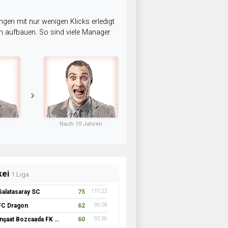
ngen mit nur wenigen Klicks erledigt
am aufbauen. So sind viele Manager
Nach 10 Jahren
kei
1.Liga
Galatasaray SC
75
117:22
FC Dragon
62
90:28
İnşaat Bozcaada FK 1957
60
92:36