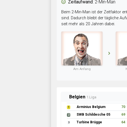
Zeitaufwand:
2-Min-Man
Beim 2-Min-Man ist der Zeitfaktor en
sind. Dadurch bleibt der tägliche A
seit mehr als 20 Jahren dabei.
Am Anfang
Belgien
1.Liga
Arminius Belgium
70
1
SWB Schildesche 05
69
2
Turbine Brügge
64
3