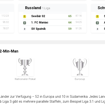
Russland
Sch
1.Liga
112:23
Seebär 02
65
87:16
1
1
96:32
1. FC Maniac
64
94:25
2
2
78:37
SV Sputnik
59
91:26
3
3
 2-Min-Man
Nationaler Pokal
Eurocup
änder zur Verfügung – 52 in Europa und 10 in Südamerika. Jedes Land 
 Liga 3 gibt es mehrere parallele Staffeln, zum Beispiel Liga 3.1 und Lig