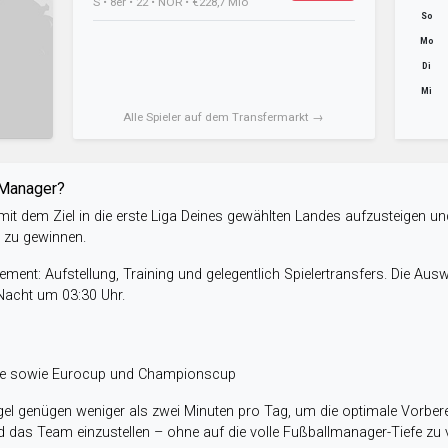
S • 8er • 22 • NOR • €228,7 Mio
So
Mo
Di
Mi
Alle Spieler auf dem Transfermarkt →
-Manager?
it dem Ziel in die erste Liga Deines gewählten Landes aufzusteigen un
e zu gewinnen.
ent: Aufstellung, Training und gelegentlich Spielertransfers. Die Aus
 Nacht um 03:30 Uhr.
ele sowie Eurocup und Championscup
el genügen weniger als zwei Minuten pro Tag, um die optimale Vorbere
 das Team einzustellen – ohne auf die volle Fußballmanager-Tiefe zu v