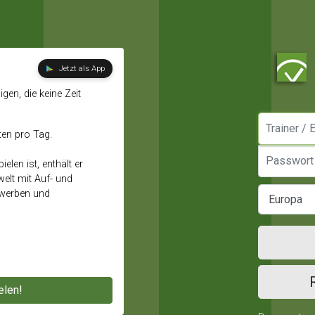
Jetzt als App
gen, die keine Zeit
Manager / E
ten pro Tag.
Passwort
elen ist, enthält er
elt mit Auf- und
ewerben und
elen!