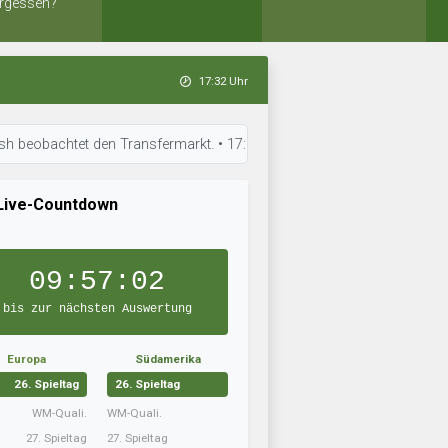
rgessen?
17:32 Uhr
tet den Transfermarkt. • 17:31 Uhr: Dinamo Kasan Tsentralny hat sein Te
Live-Countdown
09:57:01
bis zur nächsten Auswertung
Europa
Südamerika
26. Spieltag
26. Spieltag
WM-Quali.
WM-Quali.
27. Spieltag
27. Spieltag