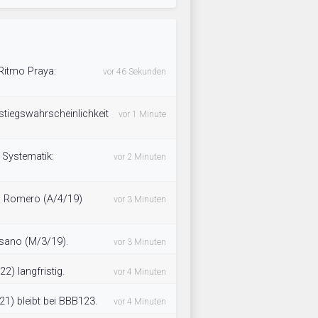
Ritmo Praya:
vor 46 Sekunden
fstiegswahrscheinlichkeit
vor 1 Minute
f Systematik:
vor 2 Minuten
: Romero (A/4/19)
vor 3 Minuten
sano (M/3/19).
vor 3 Minuten
2) langfristig.
vor 4 Minuten
1) bleibt bei BBB123.
vor 4 Minuten