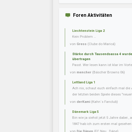
Foren Aktivitäten
Liechtenstein Liga 2
Kein Problem …
von
Gress
(Clube do Maricá)
Stärke durch Tausendsassa 4 wurde 
übertragen
Passt. Wer lesen kann ist klar im Vorte
von
mencher
(Bäscher Browns 06)
Lettland Liga 1
Ach nix, schaut euch einfach mal die
der letzten beiden Spiele dieses "neuen
von
derKami
(Kahn´s Fanclub)
Dänemark Liga 5
Bin wie ja siehst jetzt 5 Jahre dabei 
1847 hab ich zum ersten mal gesehen
von
Die Dänen
(FC Neu . Däne)