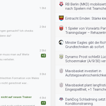
RB Berlin (MKD) mobilisier
1 Std
nach Spielern mit Teamche
Eintracht Emden: Stärke kle
2 Std
1 Spieler von Vorwärts Pa
ngen gemacht? Ich checks
Trainingslager – Rehazent
 denn da?
Minster Eagles gibt die Ric
Grundtechniken ab sofort.
2 Std
ner muss man auf Werte
+2
Dynamo Prost schließt Lüc
u verteilen.
Schoenmaker (A/9/30) verl
Mavsbasket investiert in
3 Std
Aufstiegswahrscheinlichkeit
chlechten Formation von Wales
nicht gerechnet war...
Mavsbasket plant langfrist
Eingespieltheit, +1 Teamch
nicht auf neuen Trainer
4 Std
DarkDog Schladming setzt 
+1
Konditionstraining.
te und auch vorher angezeigt