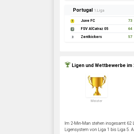
Portugal
1.Liga
Juve FC
73
1
FSV AlCatraz 05
64
2
Zentkickers
57
3
Ligen und Wettbewerbe im
Meister
Im 2-Min-Man stehen insgesamt 62 L
Ligensystem von Liga 1 bis Liga 5. Ab