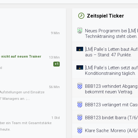
Zeitspiel Ticker
Neues Programm bei [LM] 
9 Min
Techniktraining steht oben.
[LM] Palle`s Letten baut Au
aus – Stand: 47 Punkte.
nicht auf neuen Trainer
13 Min
+1
[LM] Palle`s Letten setzt au
il
Konditionstraining täglich.
BBB123 verhindert Abgang
56 Min
bekommt neuen Vertrag.
 Aufstellungen und Einsätze
" Managers an. ;...
BBB123 verlängert mit Cas
BBB123 bindet Ibarra (T/6/2
1 Std
, aber ein Team mit Gesamtstärke
 heute.
Klare Sache: Moreno (A/6/2