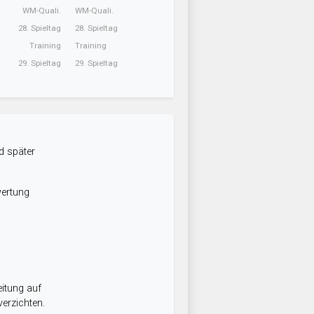
WM-Quali.
WM-Quali.
28. Spieltag
28. Spieltag
Training
Training
29. Spieltag
29. Spieltag
d später
wertung
itung auf
erzichten.