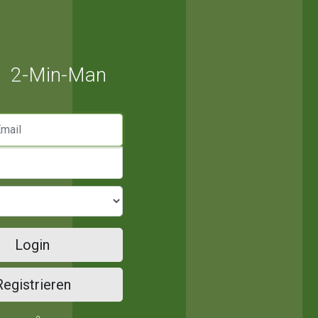
2-Min-Man
mail
Login
Registrieren