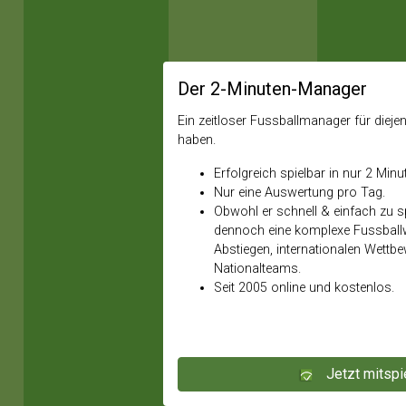
Der 2-Minuten-Manager
Ein zeitloser Fussballmanager für diejeni
haben.
Erfolgreich spielbar in nur 2 Minu
Nur eine Auswertung pro Tag.
Obwohl er schnell & einfach zu spi
dennoch eine komplexe Fussballw
Abstiegen, internationalen Wettb
Nationalteams.
Seit 2005 online und kostenlos.
Jetzt mitspi