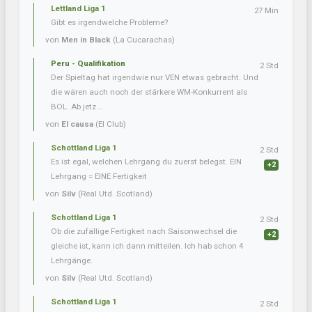
Lettland Liga 1
27 Min
Gibt es irgendwelche Probleme?
von
Men in Black
(La Cucarachas)
Peru - Qualifikation
2 Std
Der Spieltag hat irgendwie nur VEN etwas gebracht. Und
die wären auch noch der stärkere WM-Konkurrent als
BOL. Ab jetz...
von
El causa
(El Club)
Schottland Liga 1
2 Std
Es ist egal, welchen Lehrgang du zuerst belegst. EIN
+2
Lehrgang = EINE Fertigkeit
von
Silv
(Real Utd. Scotland)
Schottland Liga 1
2 Std
Ob die zufällige Fertigkeit nach Saisonwechsel die
+2
gleiche ist, kann ich dann mitteilen. Ich hab schon 4
Lehrgänge.
von
Silv
(Real Utd. Scotland)
Schottland Liga 1
2 Std