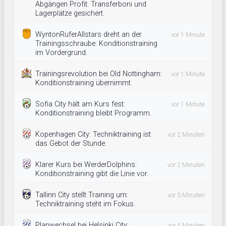
Abgängen Profit: Transferboni und
Lagerplätze gesichert.
WyntonRuferAllstars dreht an der
vor 1 Minute
Trainingsschraube: Konditionstraining
im Vordergrund.
Trainingsrevolution bei Old Nottingham:
vor 1 Minute
Konditionstraining übernimmt.
Sofia City hält am Kurs fest:
vor 1 Minute
Konditionstraining bleibt Programm.
Kopenhagen City: Techniktraining ist
vor 2 Minuten
das Gebot der Stunde.
Klarer Kurs bei WerderDolphins:
vor 2 Minuten
Konditionstraining gibt die Linie vor.
Tallinn City stellt Training um:
vor 3 Minuten
Techniktraining steht im Fokus.
Planwechsel bei Helsinki City:
vor 4 Minuten