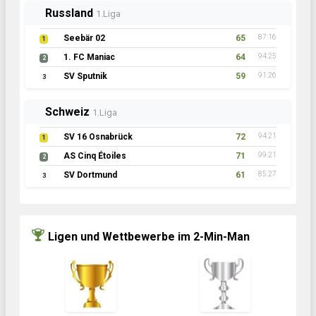
Russland
1.Liga
Seebär 02
65
87:16
1
1. FC Maniac
64
94:25
2
SV Sputnik
59
91:26
3
Schweiz
1.Liga
SV 16 Osnabrück
72
94:21
1
AS Cinq Étoiles
71
99:21
2
SV Dortmund
61
85:27
3
Ligen und Wettbewerbe im 2-Min-Man