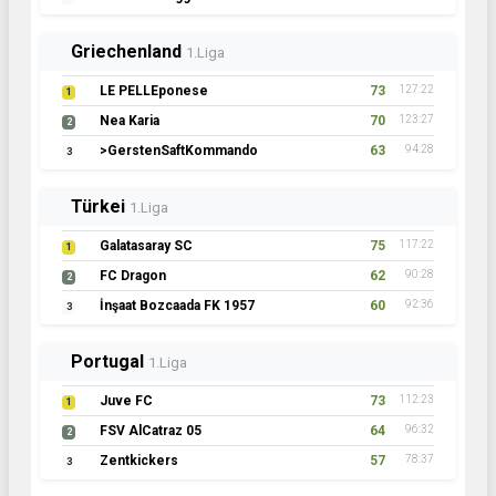
Griechenland
1.Liga
LE PELLEponese
73
127:22
1
Nea Karia
70
123:27
2
>GerstenSaftKommando
63
94:28
3
Türkei
1.Liga
Galatasaray SC
75
117:22
1
FC Dragon
62
90:28
2
İnşaat Bozcaada FK 1957
60
92:36
3
Portugal
1.Liga
Juve FC
73
112:23
1
FSV AlCatraz 05
64
96:32
2
Zentkickers
57
78:37
3