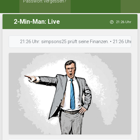
Passwort vergessen?
2-Min-Man: Live
21:26 Uhr
21:26 Uhr: simpsons25 prüft seine Finanzen. • 21:26 Uhr: S G D hat