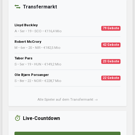
Transfermarkt
Lloyd Buckley
79 Gebote
A • 5er • 19 • SCO • €116,4 Mio
Robert McCrory
42 Gebote
M • 6er • 20 • NIR • €182,5 Mio
Tabor Pars
23 Gebote
S • 5er • 19 • HUN • €149,2 Mio
Ole Bjørn Porsanger
22 Gebote
S • 8er • 22 • NOR • €228,7 Mio
Alle Spieler auf dem Transfermarkt →
Live-Countdown