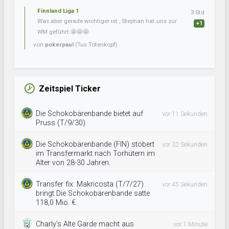
Finnland Liga 1
3 Std
Was aber gerade wichtiger ist , Stephan hat uns zur
+1
WM geführt.🤩🤩🤩
von
pokerpaul
(Tus Totenkopf)
Zeitspiel Ticker
Die Schokobärenbande bietet auf
vor 11 Sekunden
Pruss (T/9/30).
Die Schokobärenbande (FIN) stöbert
vor 32 Sekunden
im Transfermarkt nach Torhütern im
Alter von 28-30 Jahren.
Transfer fix: Makricosta (T/7/27)
vor 45 Sekunden
bringt Die Schokobärenbande satte
118,0 Mio. €.
Charly's Alte Garde macht aus
vor 1 Minute