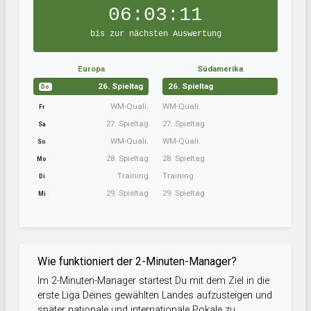
06:03:10
bis zur nächsten Auswertung
Europa
Südamerika
26. Spieltag
26. Spieltag
Do
WM-Quali.
WM-Quali.
Fr
27. Spieltag
27. Spieltag
Sa
WM-Quali.
WM-Quali.
So
28. Spieltag
28. Spieltag
Mo
Training
Training
Di
29. Spieltag
29. Spieltag
Mi
Wie funktioniert der 2-Minuten-Manager?
Im 2-Minuten-Manager startest Du mit dem Ziel in die
erste Liga Deines gewählten Landes aufzusteigen und
später nationale und internationale Pokale zu