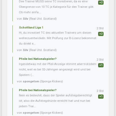
Dee Trainer MUSS seine TC investieren, da es eine
+2
Obergrenze von 10 TC je Kategorie für den Trainer gibt.
Ob mehr einfa...
von
Silv
(Real Utd. Scotland)
Schottland Liga 1
2 Std
Hi, du investiert TC des aktuellen Trainers um diesen
+2
weiterzuentwickeln. Mit Prüfung zur B-Lizenz bekommst
du direkt e...
von
Silv
(Real Utd. Scotland)
Pfeile bei Nationalspieler?
2 Std
Irgendetwas mit der Pfeil-Anzeige stimmt aber trotzdem
+1
nicht, weil es bei 32-Jährigen angezeigt wird und bei
Spielern (...
von
spongetom
(Sponge Kickers)
Pfeile bei Nationalspieler?
2 Std
Nein es bedeutet, dass der Spieler aufstiegsberechtigt
+1
ist, also die Aufstiegshürde erreicht hat und nun bei
jedem Trai...
von
spongetom
(Sponge Kickers)