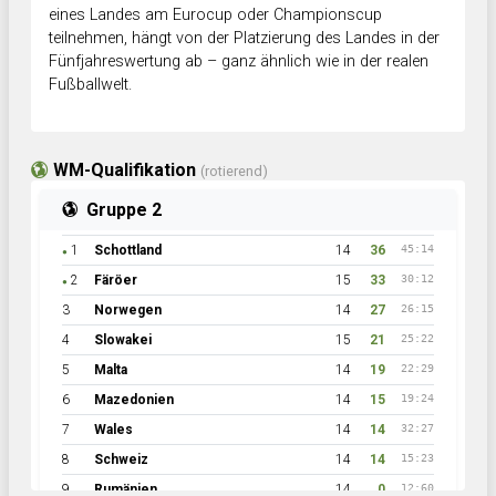
eines Landes am Eurocup oder Championscup
teilnehmen, hängt von der Platzierung des Landes in der
Fünfjahreswertung ab – ganz ähnlich wie in der realen
Fußballwelt.
WM-Qualifikation
(rotierend)
Gruppe 2
1
Schottland
14
36
45:14
●
2
Färöer
15
33
30:12
●
3
Norwegen
14
27
26:15
4
Slowakei
15
21
25:22
5
Malta
14
19
22:29
6
Mazedonien
14
15
19:24
7
Wales
14
14
32:27
8
Schweiz
14
14
15:23
9
Rumänien
14
0
12:60