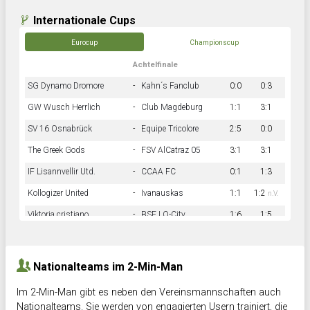
Internationale Cups
Eurocup
Championscup
Achtelfinale
SG Dynamo Dromore
-
Kahn´s Fanclub
0:0
0:3
GW Wusch Herrlich
-
Club Magdeburg
1:1
3:1
SV 16 Osnabrück
-
Equipe Tricolore
2:5
0:0
The Greek Gods
-
FSV AlCatraz 05
3:1
3:1
IF Lisannvellir Utd.
-
CCAA FC
0:1
1:3
Kollogizer United
-
Ivanauskas
1:1
1:2
n.V.
Viktoria cristiano
-
BSF LO-City
1:6
1:5
Hnk Rama
-
Südstadkicker
0:1
2:2
Nationalteams im 2-Min-Man
Im 2-Min-Man gibt es neben den Vereinsmannschaften auch
Nationalteams. Sie werden von engagierten Usern trainiert, die