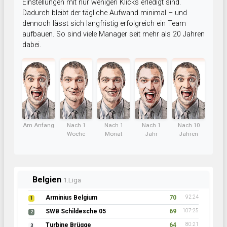
Einstellungen mit nur wenigen Klicks erledigt sind.
Dadurch bleibt der tägliche Aufwand minimal – und
dennoch lässt sich langfristig erfolgreich ein Team
aufbauen. So sind viele Manager seit mehr als 20 Jahren
dabei.
Am Anfang
Nach 1
Nach 1
Nach 1
Nach 10
Woche
Monat
Jahr
Jahren
Belgien
1.Liga
Arminius Belgium
70
92:24
1
SWB Schildesche 05
69
107:25
2
Turbine Brügge
64
80:21
3