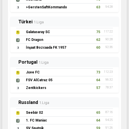
>GerstenSaftKommando
63
94:28
3
Türkei
1.Liga
Galatasaray SC
75
117:22
1
FC Dragon
62
90:28
2
İnşaat Bozcaada FK 1957
60
92:36
3
Portugal
1.Liga
Juve FC
73
112:23
1
FSV AlCatraz 05
64
96:32
2
Zentkickers
57
78:37
3
Russland
1.Liga
Seebär 02
65
87:16
1
1. FC Maniac
64
94:25
2
SV Sputnik
59
91:26
3