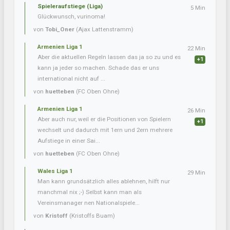
Spieleraufstiege (Liga)
5 Min
Glückwunsch, vurinoma!
von
Tobi_Oner
(Ajax Lattenstramm)
Armenien Liga 1
22 Min
Aber die aktuellen Regeln lassen das ja so zu und es
+1
kann ja jeder so machen. Schade das er uns
international nicht auf ...
von
huetteben
(FC Oben Ohne)
Armenien Liga 1
26 Min
Aber auch nur, weil er die Positionen von Spielern
+1
wechselt und dadurch mit 1ern und 2ern mehrere
Aufstiege in einer Sai...
von
huetteben
(FC Oben Ohne)
Wales Liga 1
29 Min
Man kann grundsätzlich alles ablehnen, hilft nur
manchmal nix ;-) Selbst kann man als
Vereinsmanager nen Nationalspiele...
von
Kristoff
(Kristoffs Buam)