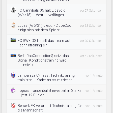
FC Cannibals 06 hält Eidsvold
vor 27 Sekunden
(A/4/18) – Vertrag verlängert.
Lucas (A/6/21) bleibt! FC JoeCool
vor 33 Sekunden
einigt sich mit dem Spieler.
FC RWE OST stellt das Team auf
vor 39 Sekunden
Techniktraining ein.
BerlinRapConnection$ setzt das
vor 52 Sekunden
Signal: Konditionstraining wird
intensiviert.
Jambalaya CF lässt Techniktraining
vor 1 Minute
trainieren – Kader muss mitziehen.
Topsis Transenballet investiert in Stärke
vor 1 Minute
– jetzt 12 Punkte.
Berserk FK verordnet Techniktraining für
vor 1 Minute
die Mannschaft.