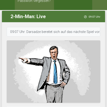
Passwort vergessen?
2-Min-Man: Live
09:07 Uhr
09:07 Uhr: Darsadze bereitet sich auf das nächste Spiel vor. • 09:06 U