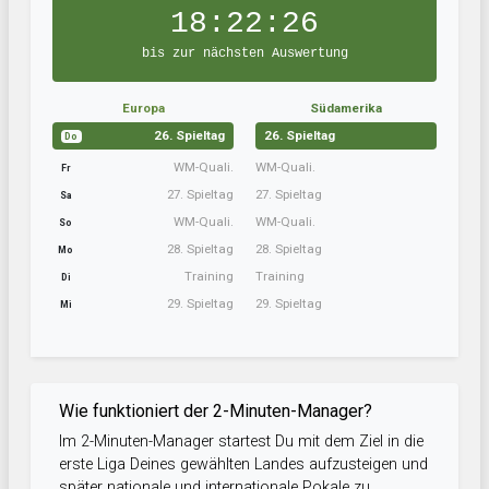
18:22:25
bis zur nächsten Auswertung
Europa
Südamerika
26. Spieltag
26. Spieltag
Do
WM-Quali.
WM-Quali.
Fr
27. Spieltag
27. Spieltag
Sa
WM-Quali.
WM-Quali.
So
28. Spieltag
28. Spieltag
Mo
Training
Training
Di
29. Spieltag
29. Spieltag
Mi
Wie funktioniert der 2-Minuten-Manager?
Im 2-Minuten-Manager startest Du mit dem Ziel in die
erste Liga Deines gewählten Landes aufzusteigen und
später nationale und internationale Pokale zu