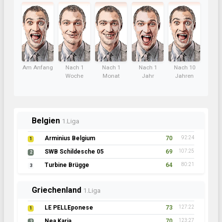
Am Anfang
Nach 1
Nach 1
Nach 1
Nach 10
Woche
Monat
Jahr
Jahren
Belgien
1.Liga
Arminius Belgium
70
92:24
1
SWB Schildesche 05
69
107:25
2
Turbine Brügge
64
80:21
3
Griechenland
1.Liga
LE PELLEponese
73
127:22
1
Nea Karia
70
123:27
2