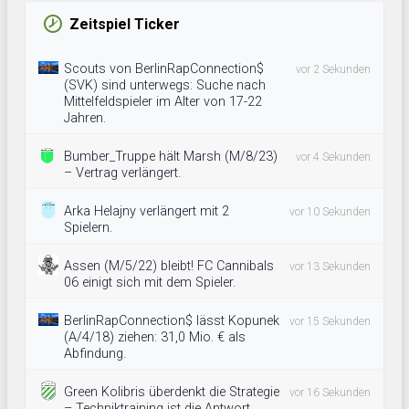
Zeitspiel Ticker
Scouts von BerlinRapConnection$
vor 2 Sekunden
(SVK) sind unterwegs: Suche nach
Mittelfeldspieler im Alter von 17-22
Jahren.
Bumber_Truppe hält Marsh (M/8/23)
vor 4 Sekunden
– Vertrag verlängert.
Arka Helajny verlängert mit 2
vor 10 Sekunden
Spielern.
Assen (M/5/22) bleibt! FC Cannibals
vor 13 Sekunden
06 einigt sich mit dem Spieler.
BerlinRapConnection$ lässt Kopunek
vor 15 Sekunden
(A/4/18) ziehen: 31,0 Mio. € als
Abfindung.
Green Kolibris überdenkt die Strategie
vor 16 Sekunden
– Techniktraining ist die Antwort.