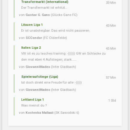
Transfermarkt (international)
33 Min
Der Transfermarkt ist erhitzt...
von
Gustav G. Gans
(Glücks Gans FC)
Litauen Liga 1
43 Min
Er ist unabsteigbar. Das wird nicht passieren.
von
SCCondor
(FC Oldenfelde)
Italien Liga 2
45 Min
Vllt ist es zu lasches training :-)))))) GW an Schlacke zu
den mal eben 4 Aufstiegen, stark......
von
GiovanniMadeo
(Inter Gladbach)
Spieleraufstiege (Liga)
57 Min
Ist doch direkt eine Freude für alle :-)))))
von
GiovanniMadeo
(Inter Gladbach)
Lettland Liga 1
1 Std
Was meinst du ?
von
Kostenka Mallaaii
(SK Sawodski 6)