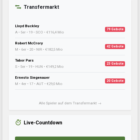
Transfermarkt
Lloyd Buckley
79 Gebote
A • 5er • 19 • SCO • €116,4 Mio
Robert McCrory
42 Gebote
M • 6er • 20 • NIR • €182,5 Mio
Tabor Pars
23 Gebote
S • 5er • 19 • HUN • €149,2 Mio
Ernesto Siegenauer
20 Gebote
M • 4er • 17 • AUT • €29,0 Mio
Alle Spieler auf dem Transfermarkt →
Live-Countdown