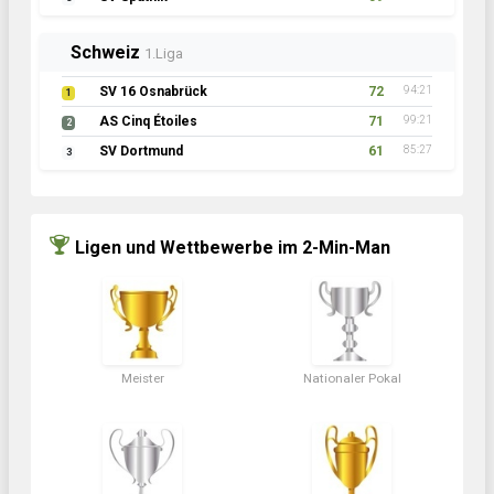
Schweiz
1.Liga
SV 16 Osnabrück
72
94:21
1
AS Cinq Étoiles
71
99:21
2
SV Dortmund
61
85:27
3
Ligen und Wettbewerbe im 2-Min-Man
Meister
Nationaler Pokal