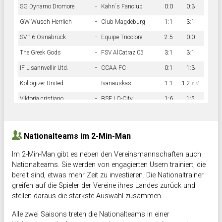
SG Dynamo Dromore
-
Kahn´s Fanclub
0:0
0:3
GW Wusch Herrlich
-
Club Magdeburg
1:1
3:1
SV 16 Osnabrück
-
Equipe Tricolore
2:5
0:0
The Greek Gods
-
FSV AlCatraz 05
3:1
3:1
IF Lisannvellir Utd.
-
CCAA FC
0:1
1:3
Kollogizer United
-
Ivanauskas
1:1
1:2
n.V.
Viktoria cristiano
-
BSF LO-City
1:6
1:5
Hnk Rama
-
Südstadkicker
0:1
2:2
Nationalteams im 2-Min-Man
Im 2-Min-Man gibt es neben den Vereinsmannschaften auch
Nationalteams. Sie werden von engagierten Usern trainiert, die
bereit sind, etwas mehr Zeit zu investieren. Die Nationaltrainer
greifen auf die Spieler der Vereine ihres Landes zurück und
stellen daraus die stärkste Auswahl zusammen.
Alle zwei Saisons treten die Nationalteams in einer