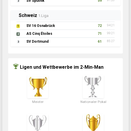
SV Sputnik
59
91:26
3
Schweiz
1.Liga
SV 16 Osnabrück
72
94:21
1
AS Cinq Étoiles
71
99:21
2
SV Dortmund
61
85:27
3
Ligen und Wettbewerbe im 2-Min-Man
Meister
Nationaler Pokal