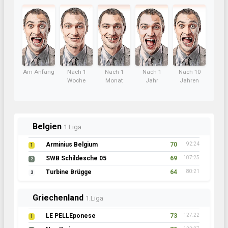
Am Anfang
Nach 1
Nach 1
Nach 1
Nach 10
Woche
Monat
Jahr
Jahren
Belgien
1.Liga
Arminius Belgium
70
92:24
1
SWB Schildesche 05
69
107:25
2
Turbine Brügge
64
80:21
3
Griechenland
1.Liga
LE PELLEponese
73
127:22
1