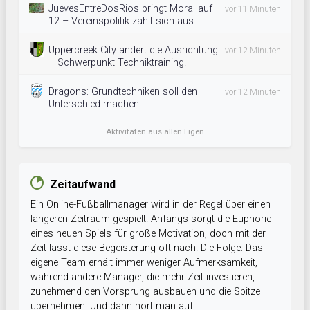
JuevesEntreDosRios bringt Moral auf
vor 11 Minuten
12 – Vereinspolitik zahlt sich aus.
Uppercreek City ändert die Ausrichtung
vor 12 Minuten
– Schwerpunkt Techniktraining.
Dragons: Grundtechniken soll den
vor 12 Minuten
Unterschied machen.
Aktivitäten aus allen Ligen
Zeitaufwand
Ein Online-Fußballmanager wird in der Regel über einen
längeren Zeitraum gespielt. Anfangs sorgt die Euphorie
eines neuen Spiels für große Motivation, doch mit der
Zeit lässt diese Begeisterung oft nach. Die Folge: Das
eigene Team erhält immer weniger Aufmerksamkeit,
während andere Manager, die mehr Zeit investieren,
zunehmend den Vorsprung ausbauen und die Spitze
übernehmen. Und dann hört man auf.