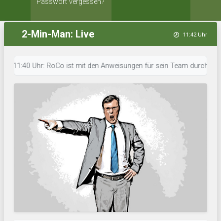
Passwort vergessen?
2-Min-Man: Live
11:42 Uhr
11:40 Uhr: RoCo ist mit den Anweisungen für sein Team durch. • 11:40 Uhr