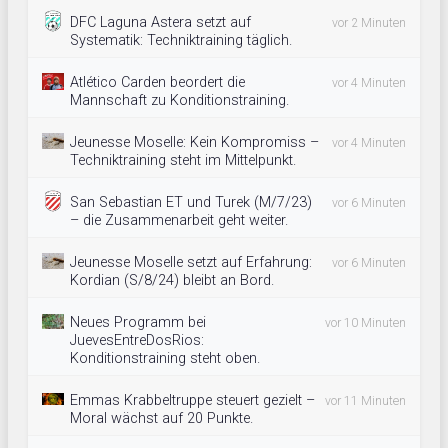
DFC Laguna Astera setzt auf
vor 2 Minuten
Systematik: Techniktraining täglich.
Atlético Carden beordert die
vor 4 Minuten
Mannschaft zu Konditionstraining.
Jeunesse Moselle: Kein Kompromiss –
vor 4 Minuten
Techniktraining steht im Mittelpunkt.
San Sebastian ET und Turek (M/7/23)
vor 6 Minuten
– die Zusammenarbeit geht weiter.
Jeunesse Moselle setzt auf Erfahrung:
vor 6 Minuten
Kordian (S/8/24) bleibt an Bord.
Neues Programm bei
vor 10 Minuten
JuevesEntreDosRios:
Konditionstraining steht oben.
Emmas Krabbeltruppe steuert gezielt –
vor 11 Minuten
Moral wächst auf 20 Punkte.