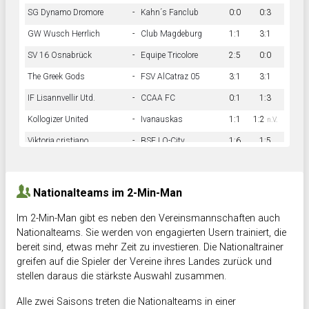
SG Dynamo Dromore
-
Kahn´s Fanclub
0:0
0:3
GW Wusch Herrlich
-
Club Magdeburg
1:1
3:1
SV 16 Osnabrück
-
Equipe Tricolore
2:5
0:0
The Greek Gods
-
FSV AlCatraz 05
3:1
3:1
IF Lisannvellir Utd.
-
CCAA FC
0:1
1:3
Kollogizer United
-
Ivanauskas
1:1
1:2
n.V.
Viktoria cristiano
-
BSF LO-City
1:6
1:5
Hnk Rama
-
Südstadkicker
0:1
2:2
Nationalteams im 2-Min-Man
Im 2-Min-Man gibt es neben den Vereinsmannschaften auch
Nationalteams. Sie werden von engagierten Usern trainiert, die
bereit sind, etwas mehr Zeit zu investieren. Die Nationaltrainer
greifen auf die Spieler der Vereine ihres Landes zurück und
stellen daraus die stärkste Auswahl zusammen.
Alle zwei Saisons treten die Nationalteams in einer