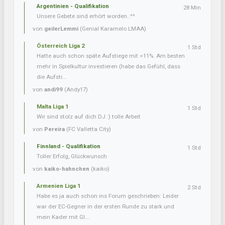
Argentinien - Qualifikation
28 Min
Unsere Gebete sind erhört worden..^^
von
geilerLemmi
(Genial Karamelo LMAA)
Österreich Liga 2
1 Std
Hatte auch schon späte Aufstiege mit >11%. Am besten
mehr in Spielkultur investieren (habe das Gefühl, dass
die Aufsti...
von
andi99
(Andy17)
Malta Liga 1
1 Std
Wir sind stolz auf dich DJ :) tolle Arbeit
von
Pereira
(FC Valletta City)
Finnland - Qualifikation
1 Std
Toller Erfolg, Glückwunsch
von
kaiko-hahnchen
(kaiko)
Armenien Liga 1
2 Std
Habe es ja auch schon ins Forum geschrieben: Leider
war der EC-Gegner in der ersten Runde zu stark und
mein Kader mit Gl...