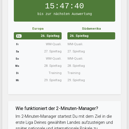
15:47:40
bis zur nächsten Auswertung
Europa
Südamerika
26. Spieltag
26. Spieltag
Do
WM-Quali.
WM-Quali.
Fr
27. Spieltag
27. Spieltag
Sa
WM-Quali.
WM-Quali.
So
28. Spieltag
28. Spieltag
Mo
Training
Training
Di
29. Spieltag
29. Spieltag
Mi
Wie funktioniert der 2-Minuten-Manager?
Im 2-Minuten-Manager startest Du mit dem Ziel in die
erste Liga Deines gewählten Landes aufzusteigen und
später nationale und internationale Pokale zu