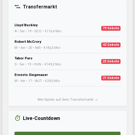
Transfermarkt
Lloyd Buckley
79 Gebote
A • 5er • 19 • SCO • €116,4 Mio
Robert McCrory
42 Gebote
M • 6er • 20 • NIR • €182,5 Mio
Tabor Pars
23 Gebote
S • 5er • 19 • HUN • €149,2 Mio
Ernesto Siegenauer
21 Gebote
M • 4er • 17 • AUT • €29,0 Mio
Alle Spieler auf dem Transfermarkt →
Live-Countdown