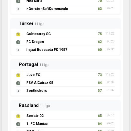
Nea Karia
70
123:27
2
>GerstenSaftKommando
63
94:28
3
Türkei
1.Liga
Galatasaray SC
75
117:22
1
FC Dragon
62
90:28
2
İnşaat Bozcaada FK 1957
60
92:36
3
Portugal
1.Liga
Juve FC
73
112:23
1
FSV AlCatraz 05
64
96:32
2
Zentkickers
57
78:37
3
Russland
1.Liga
Seebär 02
65
87:16
1
1. FC Maniac
64
94:25
2