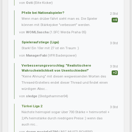
von
Octi
(Elite Kicker)
Pfeile bei Nationalspieler?
2 Std
Wenn man drüber fährt sieht man es. Die Spieler
+4
können mit Stärkejoker "verbessert" werden.
von
WOMLSascha
(1.SFC Werda Praha 05)
Spieleraufstiege (Liga)
3 Std
Stark! Ein 10er mit 27 ist ein Traum :)
von
ManagerFabi
(VFR Badenpower)
Verbesserungsvorschlag: "Realistischere
3 Std
Wahrscheinlichkeit von Unentschieden!"
+2
"Keine Ahnung" mit diesen wegweisenden Worten des
Threaed-Erstellers endet dieser Thread und findet einen
würdigen Absc...
von
sledge
(Sledgehammer04)
Türkei Liga 2
3 Std
Nächste heimspiel sogar über 700 Stärke + heimvorteil +
2,4% heimstärke durch niedrigere Preise :) wenn das
auch nic...
von
dogan.mustafa0790
(AFC MUSTI ROVERS)