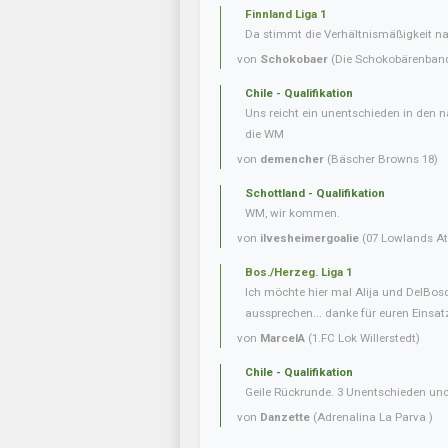
Finnland Liga 1
Da stimmt die Verhältnismäßigkeit nat
von
Schokobaer
(Die Schokobärenban
Chile - Qualifikation
Uns reicht ein unentschieden in den n
die WM
von
demencher
(Bäscher Browns 18)
Schottland - Qualifikation
WM, wir kommen.
von
ilvesheimergoalie
(07 Lowlands Ath
Bos./Herzeg. Liga 1
Ich möchte hier mal Alija und DelBo
aussprechen... danke für euren Einsatz.
von
MarcelA
(1.FC Lok Willerstedt)
Chile - Qualifikation
Geile Rückrunde. 3 Unentschieden und
von
Danzette
(Adrenalina La Parva )