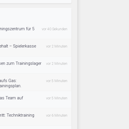
ningszentrum für 5
vor 40 Sekunden
halt – Spielerkasse
vor 2 Minuten
isen zum Trainingslager
vor 2 Minuten
aufs Gas:
vor 5 Minuten
ainingsplan.
das Team auf
vor 5 Minuten
tt: Techniktraining
vor 6 Minuten