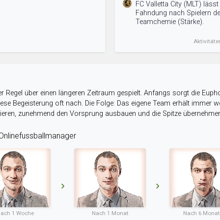
FC Valletta City (MLT) läss
Fahndung nach Spielern de
Teamchemie (Stärke).
Aktivitäte
r Regel über einen längeren Zeitraum gespielt. Anfangs sorgt die Eupho
 diese Begeisterung oft nach. Die Folge: Das eigene Team erhält immer
stieren, zunehmend den Vorsprung ausbauen und die Spitze übernehme
nlinefussballmanager
ach 1 Woche
Nach 1 Monat
Nach 6 Mona