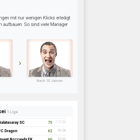
ngen mit nur wenigen Klicks erledigt
am aufbauen. So sind viele Manager
Nach 10 Jahren
kei
1.Liga
Galatasaray SC
75
117:22
FC Dragon
62
90:28
İnşaat Bozcaada FK 1957
60
92:36