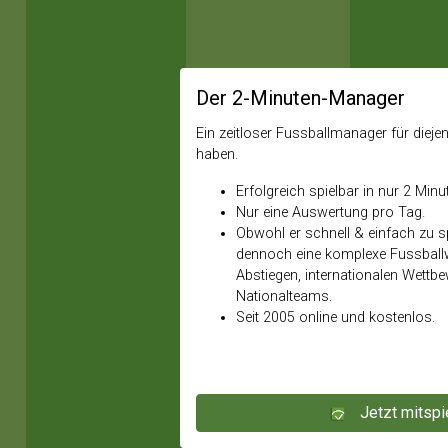
Der 2-Minuten-Manager
Ein zeitloser Fussballmanager für diejeni
haben.
Erfolgreich spielbar in nur 2 Minu
Nur eine Auswertung pro Tag.
Obwohl er schnell & einfach zu spi
dennoch eine komplexe Fussballw
Abstiegen, internationalen Wettb
Nationalteams.
Seit 2005 online und kostenlos.
Jetzt mitspi