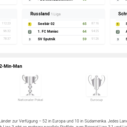
Russland
Sch
1.Liga
112:23
Seebär 02
65
87:16
1
1
96:32
1. FC Maniac
64
94:25
2
2
78:37
SV Sputnik
59
91:26
3
3
 2-Min-Man
Nationaler Pokal
Eurocup
änder zur Verfügung – 52 in Europa und 10 in Südamerika. Jedes Land 