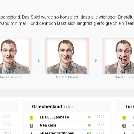
tscheidend. Das Spiel wurde so konzipiert, dass alle wichtigen Einstellu
ufwand minimal – und dennoch lässt sich langfristig erfolgreich ein Te
Nach 1 Woche
Nach 1 Monat
Nach 1 Jahr
Griechenland
Tür
1.Liga
92:24
LE PELLEponese
73
127:22
1
1
107:25
Nea Karia
70
123:27
2
2
80:21
>GerstenSaftKommando
63
94:28
3
3