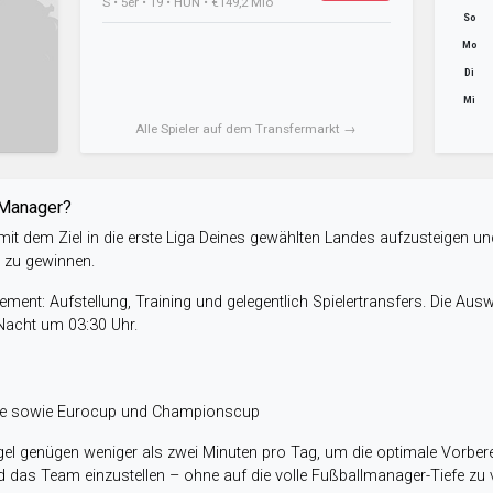
S • 5er • 19 • HUN • €149,2 Mio
So
Mo
Di
Mi
Alle Spieler auf dem Transfermarkt →
-Manager?
it dem Ziel in die erste Liga Deines gewählten Landes aufzusteigen un
e zu gewinnen.
ent: Aufstellung, Training und gelegentlich Spielertransfers. Die Aus
 Nacht um 03:30 Uhr.
ele sowie Eurocup und Championscup
el genügen weniger als zwei Minuten pro Tag, um die optimale Vorbere
 das Team einzustellen – ohne auf die volle Fußballmanager-Tiefe zu v