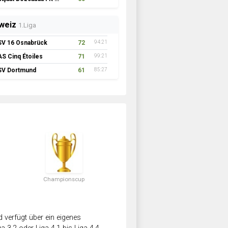
weiz
1.Liga
SV 16 Osnabrück
72
94:21
AS Cinq Étoiles
71
99:21
SV Dortmund
61
85:27
Championscup
verfügt über ein eigenes