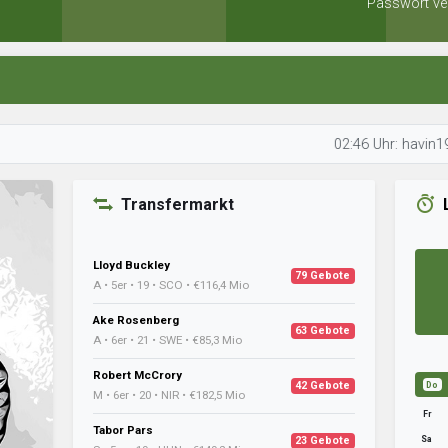
Passwort ve
02:46 Uhr: havin1905 beobac
Transfermarkt
Lloyd Buckley
79 Gebote
A • 5er • 19 • SCO • €116,4 Mio
Ake Rosenberg
63 Gebote
A • 6er • 21 • SWE • €85,3 Mio
Robert McCrory
42 Gebote
Do
M • 6er • 20 • NIR • €182,5 Mio
Fr
Tabor Pars
Sa
23 Gebote