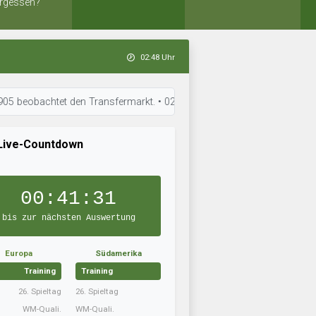
rgessen?
02:48 Uhr
htet den Transfermarkt. • 02:45 Uhr: RW Elaziz hat sein Team aufgestell
Live-Countdown
00:41:30
bis zur nächsten Auswertung
Europa
Südamerika
Training
Training
26. Spieltag
26. Spieltag
WM-Quali.
WM-Quali.