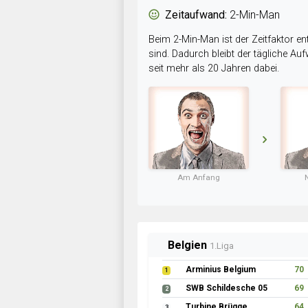
Zeitaufwand:
2-Min-Man
Beim 2-Min-Man ist der Zeitfaktor en
sind. Dadurch bleibt der tägliche A
seit mehr als 20 Jahren dabei.
Am Anfang
Belgien
1.Liga
Arminius Belgium
70
1
SWB Schildesche 05
69
2
Turbine Brügge
64
3