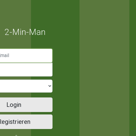
2-Min-Man
mail
Login
Registrieren