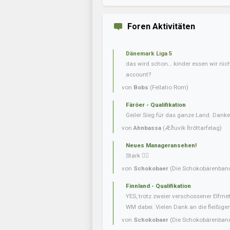
Foren Aktivitäten
Dänemark Liga 5
das wird schon… kinder essen wir nic
account?
von
Bobs
(Fellatio Rom)
Färöer - Qualifikation
Geiler Sieg für das ganze Land. Danke
von
Ahnbassa
(Æðuvík Ítróttarfelag)
Neues Manageransehen!
Stark 👍🏼
von
Schokobaer
(Die Schokobärenban
Finnland - Qualifikation
YES, trotz zweier verschossener Elfmet
WM dabei. Vielen Dank an die fleißigen 
von
Schokobaer
(Die Schokobärenban