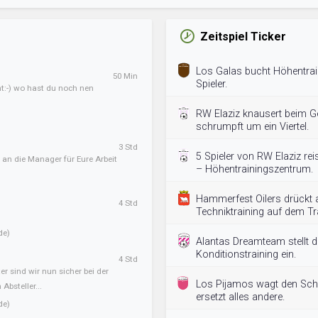
Zeitspiel Ticker
Los Galas bucht Höhentrai
50 Min
Spieler.
ht:-) wo hast du noch nen
RW Elaziz knausert beim Ge
schrumpft um ein Viertel.
3 Std
5 Spieler von RW Elaziz re
 an die Manager für Eure Arbeit
– Höhentrainingszentrum.
Hammerfest Oilers drückt 
4 Std
Techniktraining auf dem Tr
de)
Alantas Dreamteam stellt 
Konditionstraining ein.
4 Std
er sind wir nun sicher bei der
Los Pijamos wagt den Schri
Absteller...
ersetzt alles andere.
de)