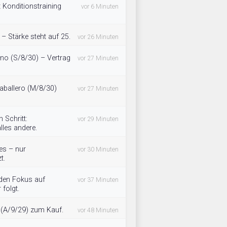
 Konditionstraining
vor 6 Minuten
– Stärke steht auf 25.
vor 26 Minuten
ino (S/8/30) – Vertrag
vor 27 Minuten
aballero (M/8/30)
vor 27 Minuten
 Schritt:
vor 29 Minuten
lles andere.
les – nur
vor 30 Minuten
t.
 den Fokus auf
vor 37 Minuten
 folgt.
l (A/9/29) zum Kauf.
vor 48 Minuten