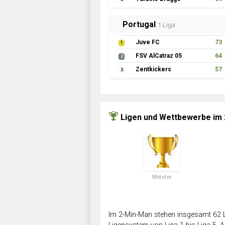
Portugal
1.Liga
Juve FC
73
1
FSV AlCatraz 05
64
2
Zentkickers
57
3
Ligen und Wettbewerbe im
Meister
Im 2-Min-Man stehen insgesamt 62 L