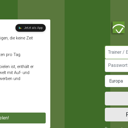
Jetzt als App
gen, die keine Zeit
Manager / E
ten pro Tag.
Passwort
elen ist, enthält er
elt mit Auf- und
ewerben und
elen!