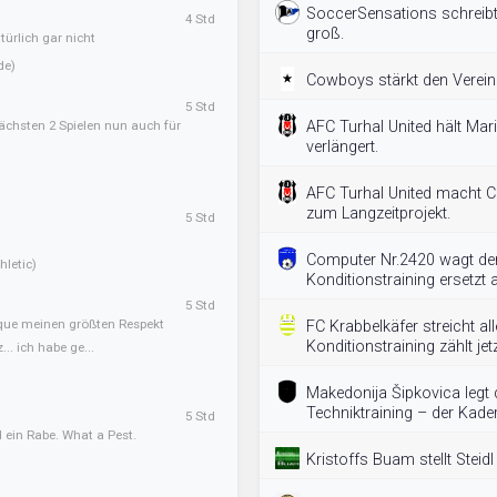
SoccerSensations schreibt
4 Std
groß.
ürlich gar nicht
de)
Cowboys stärkt den Verein 
5 Std
ächsten 2 Spielen nun auch für
AFC Turhal United hält Mar
verlängert.
AFC Turhal United macht C
zum Langzeitprojekt.
5 Std
Computer Nr.2420 wagt den
letic)
Konditionstraining ersetzt a
5 Std
sque meinen größten Respekt
FC Krabbelkäfer streicht al
Konditionstraining zählt jetz
.. ich habe ge...
Makedonija Šipkovica legt
Techniktraining – der Kader
5 Std
 ein Rabe. What a Pest.
Kristoffs Buam stellt Steid