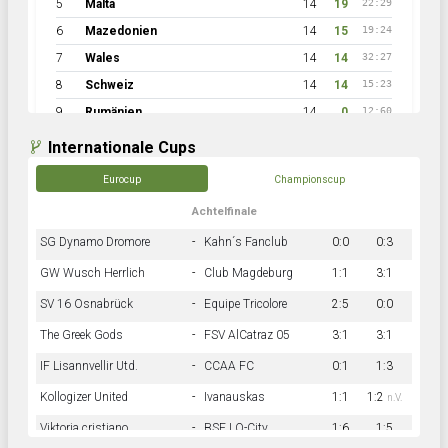
5
Malta
14
19
22:29
6
Mazedonien
14
15
19:24
7
Wales
14
14
32:27
8
Schweiz
14
14
15:23
9
Rumänien
14
0
12:60
Internationale Cups
Eurocup
Championscup
Achtelfinale
SG Dynamo Dromore
-
Kahn´s Fanclub
0:0
0:3
GW Wusch Herrlich
-
Club Magdeburg
1:1
3:1
SV 16 Osnabrück
-
Equipe Tricolore
2:5
0:0
The Greek Gods
-
FSV AlCatraz 05
3:1
3:1
IF Lisannvellir Utd.
-
CCAA FC
0:1
1:3
Kollogizer United
-
Ivanauskas
1:1
1:2
n.V.
Viktoria cristiano
-
BSF LO-City
1:6
1:5