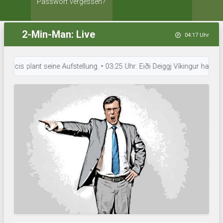
Passwort vergessen?
2-Min-Man: Live
04:17 Uhr
cis plant seine Aufstellung. • 03:25 Uhr: Eiði Deiggj Víkingur hat die A