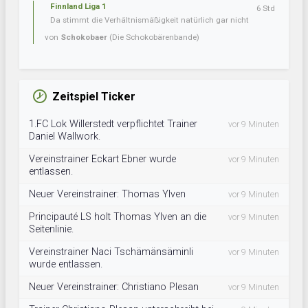
Finnland Liga 1
6 Std
Da stimmt die Verhältnismäßigkeit natürlich gar nicht
von
Schokobaer
(Die Schokobärenbande)
Zeitspiel Ticker
1.FC Lok Willerstedt verpflichtet Trainer
vor 9 Minuten
Daniel Wallwork.
Vereinstrainer Eckart Ebner wurde
vor 9 Minuten
entlassen.
Neuer Vereinstrainer: Thomas Ylven
vor 9 Minuten
Principauté LS holt Thomas Ylven an die
vor 9 Minuten
Seitenlinie.
Vereinstrainer Naci Tschämänsäminli
vor 9 Minuten
wurde entlassen.
Neuer Vereinstrainer: Christiano Plesan
vor 9 Minuten