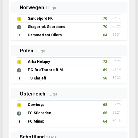
Norwegen
1.Liga
Sandefjord FK
70
93:17
1
Skagerrak Scorpions
70
95:25
2
Hammerfest Oilers
64
82:31
3
Polen
1.Liga
Arka Helajny
72
86:25
1
F.C.BriaTooore R.M.
69
91:14
2
TS Klarjeff
58
82:36
3
Österreich
1.Liga
Cowboys
68
107:25
1
FC Südbaden
65
88:21
2
FC Minax
64
80:13
3
Schottland
1.Liga