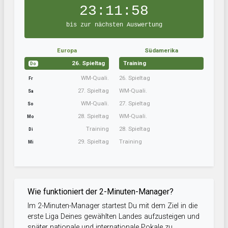
23:11:58
bis zur nächsten Auswertung
Europa
Südamerika
26. Spieltag
Training
Do
WM-Quali.
26. Spieltag
Fr
27. Spieltag
WM-Quali.
Sa
WM-Quali.
27. Spieltag
So
28. Spieltag
WM-Quali.
Mo
Training
28. Spieltag
Di
29. Spieltag
Training
Mi
Wie funktioniert der 2-Minuten-Manager?
Im 2-Minuten-Manager startest Du mit dem Ziel in die
erste Liga Deines gewählten Landes aufzusteigen und
später nationale und internationale Pokale zu