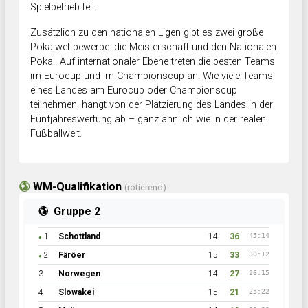
Spielbetrieb teil.
Zusätzlich zu den nationalen Ligen gibt es zwei große
Pokalwettbewerbe: die Meisterschaft und den Nationalen
Pokal. Auf internationaler Ebene treten die besten Teams
im Eurocup und im Championscup an. Wie viele Teams
eines Landes am Eurocup oder Championscup
teilnehmen, hängt von der Platzierung des Landes in der
Fünfjahreswertung ab – ganz ähnlich wie in der realen
Fußballwelt.
WM-Qualifikation
(rotierend)
Gruppe 2
1
Schottland
14
36
45:14
●
2
Färöer
15
33
30:12
●
3
Norwegen
14
27
26:15
4
Slowakei
15
21
25:22