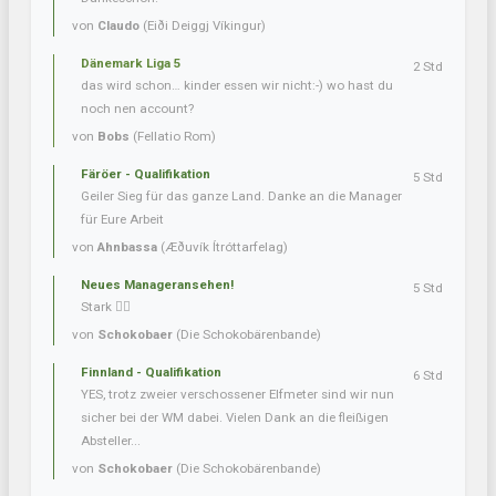
von
Claudo
(Eiði Deiggj Víkingur)
Dänemark Liga 5
2 Std
das wird schon… kinder essen wir nicht:-) wo hast du
noch nen account?
von
Bobs
(Fellatio Rom)
Färöer - Qualifikation
5 Std
Geiler Sieg für das ganze Land. Danke an die Manager
für Eure Arbeit
von
Ahnbassa
(Æðuvík Ítróttarfelag)
Neues Manageransehen!
5 Std
Stark 👍🏼
von
Schokobaer
(Die Schokobärenbande)
Finnland - Qualifikation
6 Std
YES, trotz zweier verschossener Elfmeter sind wir nun
sicher bei der WM dabei. Vielen Dank an die fleißigen
Absteller...
von
Schokobaer
(Die Schokobärenbande)