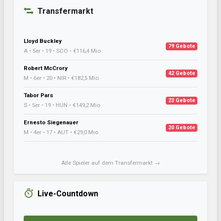
Transfermarkt
Lloyd Buckley
79 Gebote
A • 5er • 19 • SCO • €116,4 Mio
Robert McCrory
42 Gebote
M • 6er • 20 • NIR • €182,5 Mio
Tabor Pars
23 Gebote
S • 5er • 19 • HUN • €149,2 Mio
Ernesto Siegenauer
20 Gebote
M • 4er • 17 • AUT • €29,0 Mio
Alle Spieler auf dem Transfermarkt →
Live-Countdown