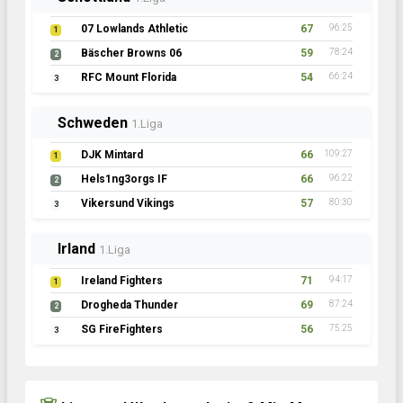
07 Lowlands Athletic
67
96:25
1
Bäscher Browns 06
59
78:24
2
RFC Mount Florida
54
66:24
3
Schweden
1.Liga
DJK Mintard
66
109:27
1
Hels1ng3orgs IF
66
96:22
2
Vikersund Vikings
57
80:30
3
Irland
1.Liga
Ireland Fighters
71
94:17
1
Drogheda Thunder
69
87:24
2
SG FireFighters
56
75:25
3