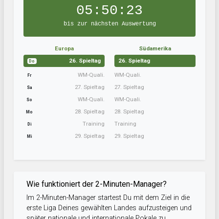
05:50:23
bis zur nächsten Auswertung
Europa
Südamerika
26. Spieltag
26. Spieltag
Do
WM-Quali.
WM-Quali.
Fr
27. Spieltag
27. Spieltag
Sa
WM-Quali.
WM-Quali.
So
28. Spieltag
28. Spieltag
Mo
Training
Training
Di
29. Spieltag
29. Spieltag
Mi
Wie funktioniert der 2-Minuten-Manager?
Im 2-Minuten-Manager startest Du mit dem Ziel in die
erste Liga Deines gewählten Landes aufzusteigen und
später nationale und internationale Pokale zu