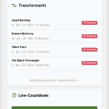
Transfermarkt
Lloyd Buckley
79 Gebote
A • 5er • 19 • SCO • €116,4 Mio
Robert McCrory
42 Gebote
M • 6er • 20 • NIR • €182,5 Mio
Tabor Pars
23 Gebote
S • 5er • 19 • HUN • €149,2 Mio
Ole Bjørn Porsanger
22 Gebote
S • 8er • 22 • NOR • €228,7 Mio
Alle Spieler auf dem Transfermarkt →
Live-Countdown