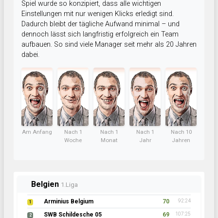
Spiel wurde so konzipiert, dass alle wichtigen
Einstellungen mit nur wenigen Klicks erledigt sind.
Dadurch bleibt der tägliche Aufwand minimal – und
dennoch lässt sich langfristig erfolgreich ein Team
aufbauen. So sind viele Manager seit mehr als 20 Jahren
dabei.
Am Anfang
Nach 1
Nach 1
Nach 1
Nach 10
Woche
Monat
Jahr
Jahren
Belgien
1.Liga
Arminius Belgium
70
92:24
1
SWB Schildesche 05
69
107:25
2