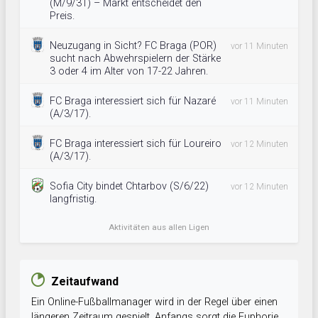
(M/9/31) – Markt entscheidet den
Preis.
Neuzugang in Sicht? FC Braga (POR)
vor 11 Minuten
sucht nach Abwehrspielern der Stärke
3 oder 4 im Alter von 17-22 Jahren.
FC Braga interessiert sich für Nazaré
vor 11 Minuten
(A/3/17).
FC Braga interessiert sich für Loureiro
vor 12 Minuten
(A/3/17).
Sofia City bindet Chtarbov (S/6/22)
vor 12 Minuten
langfristig.
Aktivitäten aus allen Ligen
Zeitaufwand
Ein Online-Fußballmanager wird in der Regel über einen
längeren Zeitraum gespielt. Anfangs sorgt die Euphorie