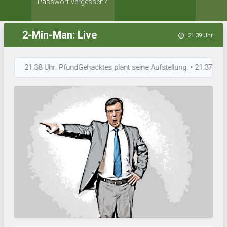
Passwort vergessen?
2-Min-Man: Live
21:39 Uhr
21:38 Uhr: PfundGehacktes plant seine Aufstellung. • 21:37 Uhr: Nemes