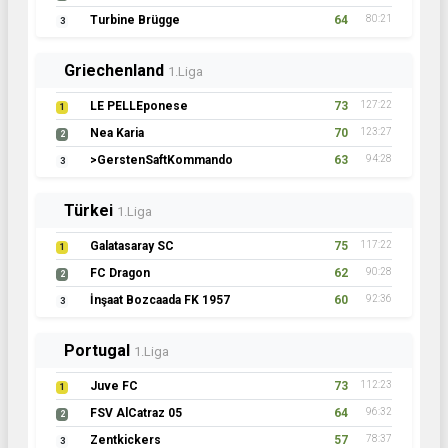
Turbine Brügge
64
80:21
3
Griechenland
1.Liga
LE PELLEponese
73
127:22
1
Nea Karia
70
123:27
2
>GerstenSaftKommando
63
94:28
3
Türkei
1.Liga
Galatasaray SC
75
117:22
1
FC Dragon
62
90:28
2
İnşaat Bozcaada FK 1957
60
92:36
3
Portugal
1.Liga
Juve FC
73
112:23
1
FSV AlCatraz 05
64
96:32
2
Zentkickers
57
78:37
3