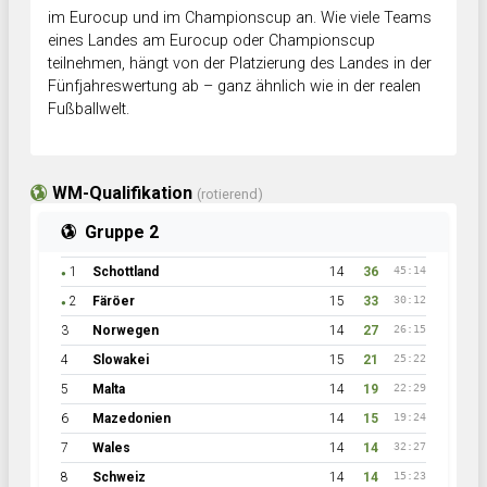
im Eurocup und im Championscup an. Wie viele Teams
eines Landes am Eurocup oder Championscup
teilnehmen, hängt von der Platzierung des Landes in der
Fünfjahreswertung ab – ganz ähnlich wie in der realen
Fußballwelt.
WM-Qualifikation
(rotierend)
Gruppe 2
1
Schottland
14
36
45:14
●
2
Färöer
15
33
30:12
●
3
Norwegen
14
27
26:15
4
Slowakei
15
21
25:22
5
Malta
14
19
22:29
6
Mazedonien
14
15
19:24
7
Wales
14
14
32:27
8
Schweiz
14
14
15:23