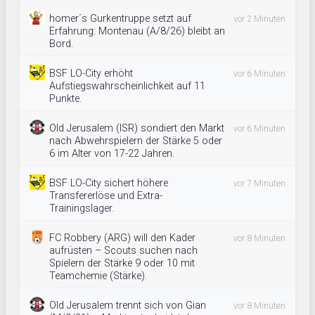
homer´s Gurkentruppe setzt auf
vor 2 Minuten
Erfahrung: Montenau (A/8/26) bleibt an
Bord.
BSF LO-City erhöht
vor 6 Minuten
Aufstiegswahrscheinlichkeit auf 11
Punkte.
Old Jerusalem (ISR) sondiert den Markt
vor 6 Minuten
nach Abwehrspielern der Stärke 5 oder
6 im Alter von 17-22 Jahren.
BSF LO-City sichert höhere
vor 7 Minuten
Transfererlöse und Extra-
Trainingslager.
FC Robbery (ARG) will den Kader
vor 8 Minuten
aufrüsten – Scouts suchen nach
Spielern der Stärke 9 oder 10 mit
Teamchemie (Stärke).
Old Jerusalem trennt sich von Gian
vor 8 Minuten