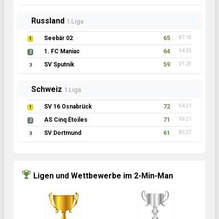
Russland
1.Liga
Seebär 02
65
87:16
1
1. FC Maniac
64
94:25
2
SV Sputnik
59
91:26
3
Schweiz
1.Liga
SV 16 Osnabrück
72
94:21
1
AS Cinq Étoiles
71
99:21
2
SV Dortmund
61
85:27
3
Ligen und Wettbewerbe im 2-Min-Man