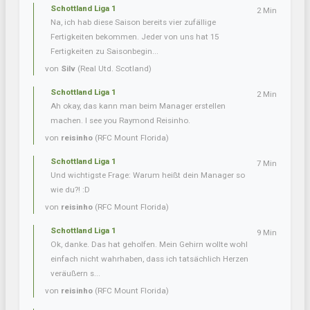
Schottland Liga 1
2 Min
Na, ich hab diese Saison bereits vier zufällige
Fertigkeiten bekommen. Jeder von uns hat 15
Fertigkeiten zu Saisonbegin...
von
Silv
(Real Utd. Scotland)
Schottland Liga 1
2 Min
Ah okay, das kann man beim Manager erstellen
machen. I see you Raymond Reisinho.
von
reisinho
(RFC Mount Florida)
Schottland Liga 1
7 Min
Und wichtigste Frage: Warum heißt dein Manager so
wie du?! :D
von
reisinho
(RFC Mount Florida)
Schottland Liga 1
9 Min
Ok, danke. Das hat geholfen. Mein Gehirn wollte wohl
einfach nicht wahrhaben, dass ich tatsächlich Herzen
veräußern s...
von
reisinho
(RFC Mount Florida)