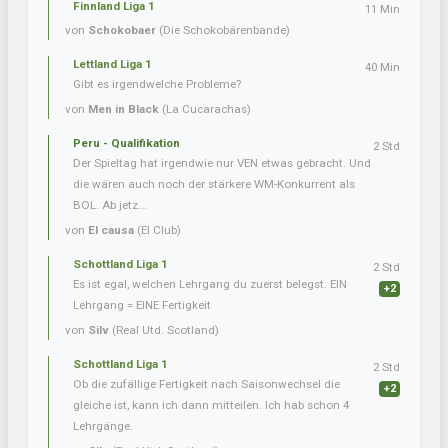
Finnland Liga 1
11 Min
von
Schokobaer
(Die Schokobärenbande)
Lettland Liga 1
40 Min
Gibt es irgendwelche Probleme?
von
Men in Black
(La Cucarachas)
Peru - Qualifikation
2 Std
Der Spieltag hat irgendwie nur VEN etwas gebracht. Und
die wären auch noch der stärkere WM-Konkurrent als
BOL. Ab jetz...
von
El causa
(El Club)
Schottland Liga 1
2 Std
Es ist egal, welchen Lehrgang du zuerst belegst. EIN
+2
Lehrgang = EINE Fertigkeit
von
Silv
(Real Utd. Scotland)
Schottland Liga 1
2 Std
Ob die zufällige Fertigkeit nach Saisonwechsel die
+2
gleiche ist, kann ich dann mitteilen. Ich hab schon 4
Lehrgänge.