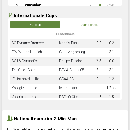
9
Rumänien
14
0
12:60
Internationale Cups
Eurocup
Championscup
Achtelfinale
SG Dynamo Dromore
-
Kahn´s Fanclub
0:0
0:3
GW Wusch Herrlich
-
Club Magdeburg
1:1
3:1
SV 16 Osnabrück
-
Equipe Tricolore
2:5
0:0
The Greek Gods
-
FSV AlCatraz 05
3:1
3:1
IF Lisannvellir Utd.
-
CCAA FC
0:1
1:3
Kollogizer United
-
Ivanauskas
1:1
1:2
n.V.
Viktoria cristiano
-
BSF LO-City
1:6
1:5
Hnk Rama
-
Südstadkicker
0:1
2:2
Nationalteams im 2-Min-Man
Im 2-Min-Man gibt es neben den Vereinsmannschaften auch