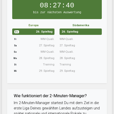
08:27:39
bis zur nächsten Auswertung
Europa
Südamerika
26. Spieltag
26. Spieltag
Do
WM-Quali.
WM-Quali.
Fr
27. Spieltag
27. Spieltag
Sa
WM-Quali.
WM-Quali.
So
28. Spieltag
28. Spieltag
Mo
Training
Training
Di
29. Spieltag
29. Spieltag
Mi
Wie funktioniert der 2-Minuten-Manager?
Im 2-Minuten-Manager startest Du mit dem Ziel in die
erste Liga Deines gewählten Landes aufzusteigen und
später nationale und internationale Pokale zu