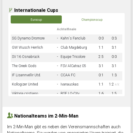
Internationale Cups
Eurocup
Championscup
Achtelfinale
SG Dynamo Dromore
-
Kahn´s Fanclub
0:0
0:3
GW Wusch Herrlich
-
Club Magdeburg
1:1
3:1
SV 16 Osnabrück
-
Equipe Tricolore
2:5
0:0
The Greek Gods
-
FSV AlCatraz 05
3:1
3:1
IF Lisannvellir Utd.
-
CCAA FC
0:1
1:3
Kollogizer United
-
Ivanauskas
1:1
1:2
n.V.
Viktoria cristiano
-
BSF LO-City
1:6
1:5
Hnk Rama
-
Südstadkicker
0:1
2:2
Nationalteams im 2-Min-Man
Im 2-Min-Man gibt es neben den Vereinsmannschaften auch