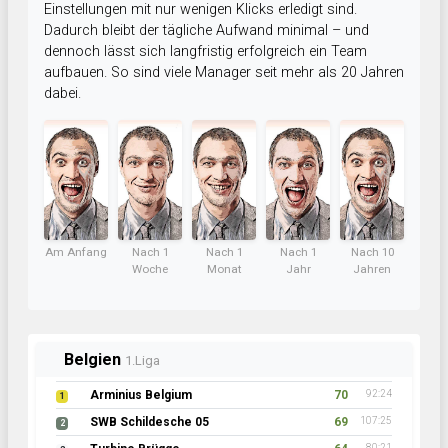
Einstellungen mit nur wenigen Klicks erledigt sind.
Dadurch bleibt der tägliche Aufwand minimal – und
dennoch lässt sich langfristig erfolgreich ein Team
aufbauen. So sind viele Manager seit mehr als 20 Jahren
dabei.
Am Anfang
Nach 1
Nach 1
Nach 1
Nach 10
Woche
Monat
Jahr
Jahren
Belgien
1.Liga
Arminius Belgium
70
92:24
1
SWB Schildesche 05
69
107:25
2
80:21