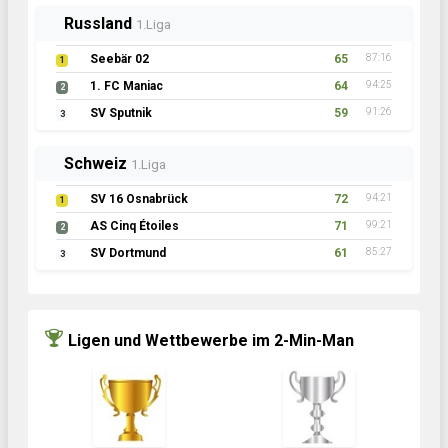
Russland
1.Liga
Seebär 02
65
87:16
1
1. FC Maniac
64
94:25
2
SV Sputnik
59
91:26
3
Schweiz
1.Liga
SV 16 Osnabrück
72
94:21
1
AS Cinq Étoiles
71
99:21
2
SV Dortmund
61
85:27
3
Ligen und Wettbewerbe im 2-Min-Man