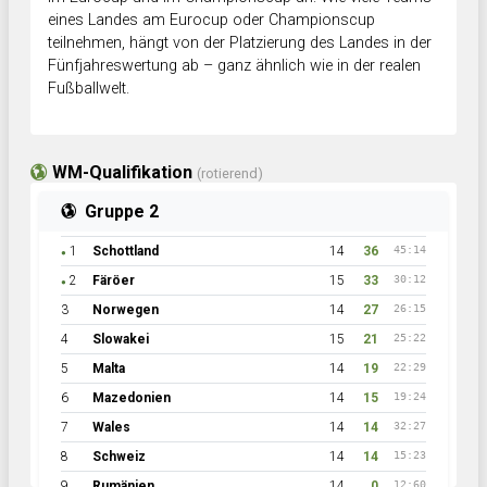
eines Landes am Eurocup oder Championscup
teilnehmen, hängt von der Platzierung des Landes in der
Fünfjahreswertung ab – ganz ähnlich wie in der realen
Fußballwelt.
WM-Qualifikation
(rotierend)
Gruppe 2
1
Schottland
14
36
45:14
●
2
Färöer
15
33
30:12
●
3
Norwegen
14
27
26:15
4
Slowakei
15
21
25:22
5
Malta
14
19
22:29
6
Mazedonien
14
15
19:24
7
Wales
14
14
32:27
8
Schweiz
14
14
15:23
9
Rumänien
14
0
12:60