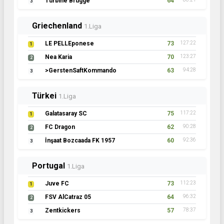
Turbine Brügge
64
3
Griechenland
1.Liga
LE PELLEponese
73
127:22
1
Nea Karia
70
123:27
2
>GerstenSaftKommando
63
94:28
3
Türkei
1.Liga
Galatasaray SC
75
117:22
1
FC Dragon
62
90:28
2
İnşaat Bozcaada FK 1957
60
92:36
3
Portugal
1.Liga
Juve FC
73
112:23
1
FSV AlCatraz 05
64
96:32
2
Zentkickers
57
78:37
3