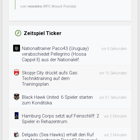
von
reisinho
(RFC Mount Florida)
Zeitspiel Ticker
Nationaltrainer Paco43 (Uruguay)
vor 6 Sekunden
verabschiedet Pellegrino (Hossa
Cappel II) aus der Nationalelf.
Skopje City drückt aufs Gas:
vor 15 Sekunden
Techniktraining auf dem
Trainingsplan.
Black Hawk United: 6 Spieler starten
vor 51 Sekunden
zum Konditska.
Hamburg Corps setzt auf Feinschliff: 2
vor 2 Minuten
Spieler in Rehazentrum.
Delgado (Sea Hawks) erhält den Ruf
vor 2 Minuten