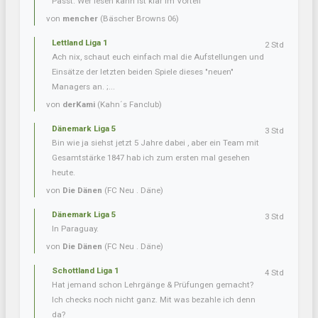
Passt. Wer lesen kann ist klar im Vorteil
von
mencher
(Bäscher Browns 06)
Lettland Liga 1
2 Std
Ach nix, schaut euch einfach mal die Aufstellungen und
Einsätze der letzten beiden Spiele dieses "neuen"
Managers an. ;...
von
derKami
(Kahn´s Fanclub)
Dänemark Liga 5
3 Std
Bin wie ja siehst jetzt 5 Jahre dabei , aber ein Team mit
Gesamtstärke 1847 hab ich zum ersten mal gesehen
heute.
von
Die Dänen
(FC Neu . Däne)
Dänemark Liga 5
3 Std
In Paraguay.
von
Die Dänen
(FC Neu . Däne)
Schottland Liga 1
4 Std
Hat jemand schon Lehrgänge & Prüfungen gemacht?
Ich checks noch nicht ganz. Mit was bezahle ich denn
da?