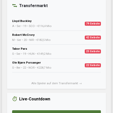
Transfermarkt
Lloyd Buckley
79 Gebote
A • 5er • 19 • SCO • €116,4 Mio
Robert McCrory
42 Gebote
M • 6er • 20 • NIR • €182,5 Mio
Tabor Pars
23 Gebote
S • 5er • 19 • HUN • €149,2 Mio
Ole Bjørn Porsanger
22 Gebote
S • 8er • 22 • NOR • €228,7 Mio
Alle Spieler auf dem Transfermarkt →
Live-Countdown