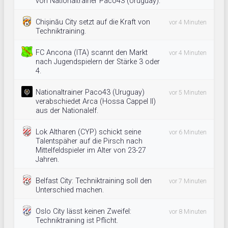
von Nationaltrainer Paco43 (Uruguay).
Chișinău City setzt auf die Kraft von
vor 4 Minuten
Techniktraining.
FC Ancona (ITA) scannt den Markt
vor 4 Minuten
nach Jugendspielern der Stärke 3 oder
4.
Nationaltrainer Paco43 (Uruguay)
vor 5 Minuten
verabschiedet Arca (Hossa Cappel II)
aus der Nationalelf.
Lok Altharen (CYP) schickt seine
vor 6 Minuten
Talentspäher auf die Pirsch nach
Mittelfeldspieler im Alter von 23-27
Jahren.
Belfast City: Techniktraining soll den
vor 7 Minuten
Unterschied machen.
Oslo City lässt keinen Zweifel:
vor 8 Minuten
Techniktraining ist Pflicht.