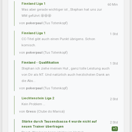
Finnland Liga 1
60 Min
Was aber gerade wichtiger ist , Stephan hat uns zur
WM geführt.🤩🤩🤩
von
pokerpaul
(Tus Totenkopf)
Finnland Liga 1
1 Std
CC-Titel gibt auch einen Punkt übrigens. Schon
komisch.
von
pokerpaul
(Tus Totenkopf)
Finnland - Qualifikation
1 Std
Stephan ich ziehe meinen Hut , ganz tolle Leistung auch
von Dir als NT. Und natürlich auch herzlichsten Dank an
die Abs...
von
pokerpaul
(Tus Totenkopf)
Liechtenstein Liga 2
2 Std
Kein Problem …
von
Gress
(Clube do Maricá)
Stärke durch Tausendsassa 4 wurde nicht auf
2 Std
neuen Trainer übertragen
+1