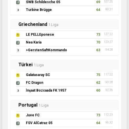
SWB Schildesche 05
69
107:25
2
Turbine Brügge
64
80:21
3
Griechenland
1.Liga
LE PELLEponese
73
127:22
1
Nea Karia
70
123:27
2
>GerstenSaftKommando
63
94:28
3
Türkei
1.Liga
Galatasaray SC
75
117:22
1
FC Dragon
62
90:28
2
İnşaat Bozcaada FK 1957
60
92:36
3
Portugal
1.Liga
Juve FC
73
112:23
1
FSV AlCatraz 05
64
96:32
2