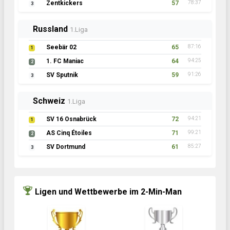
Zentkickers
57
78:37
3
Russland
1.Liga
Seebär 02
65
87:16
1
1. FC Maniac
64
94:25
2
SV Sputnik
59
91:26
3
Schweiz
1.Liga
SV 16 Osnabrück
72
94:21
1
AS Cinq Étoiles
71
99:21
2
SV Dortmund
61
85:27
3
Ligen und Wettbewerbe im 2-Min-Man