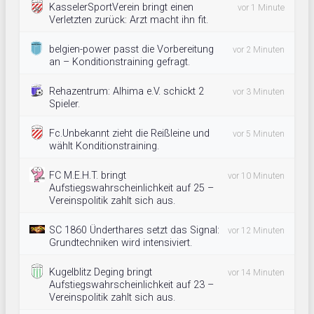
KasselerSportVerein bringt einen
vor 1 Minute
Verletzten zurück: Arzt macht ihn fit.
belgien-power passt die Vorbereitung
vor 2 Minuten
an – Konditionstraining gefragt.
Rehazentrum: Alhima e.V. schickt 2
vor 3 Minuten
Spieler.
Fc.Unbekannt zieht die Reißleine und
vor 5 Minuten
wählt Konditionstraining.
FC M.E.H.T. bringt
vor 10 Minuten
Aufstiegswahrscheinlichkeit auf 25 –
Vereinspolitik zahlt sich aus.
SC 1860 Ünderthares setzt das Signal:
vor 12 Minuten
Grundtechniken wird intensiviert.
Kugelblitz Deging bringt
vor 14 Minuten
Aufstiegswahrscheinlichkeit auf 23 –
Vereinspolitik zahlt sich aus.