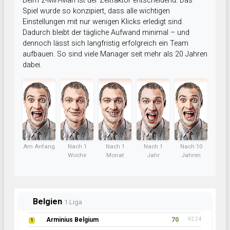
Beim 2-Min-Man ist der Zeitfaktor entscheidend. Das
Spiel wurde so konzipiert, dass alle wichtigen
Einstellungen mit nur wenigen Klicks erledigt sind.
Dadurch bleibt der tägliche Aufwand minimal – und
dennoch lässt sich langfristig erfolgreich ein Team
aufbauen. So sind viele Manager seit mehr als 20 Jahren
dabei.
Am Anfang
Nach 1
Nach 1
Nach 1
Nach 10
Woche
Monat
Jahr
Jahren
Belgien
1.Liga
Arminius Belgium
70
92:24
1