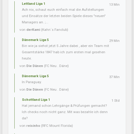
Lettland Liga 1
13 Min
Ach nix, schaut euch einfach mal die Aufstellungen
und Einsätze der letzten beiden Spiele dieses "neuen"
Managers an. ;...
von
derKami
(Kahn´s Fanclub)
Dänemark Liga 5
29 Min
Bin wie ja siehst jetzt 5 Jahre dabei , aber ein Team mit
Gesamtstärke 1847 hab ich zum ersten mal gesehen
heute.
von
Die Dänen
(FC Neu . Däne)
Dänemark Liga 5
37 Min
In Paraguay.
von
Die Dänen
(FC Neu . Däne)
Schottland Liga 1
1 Std
Hat jemand schon Lehrgänge & Prüfungen gemacht?
Ich checks noch nicht ganz. Mit was bezahle ich denn
da?
von
reisinho
(RFC Mount Florida)