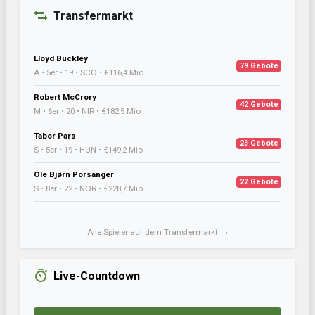
Transfermarkt
Lloyd Buckley
79 Gebote
A • 5er • 19 • SCO • €116,4 Mio
Robert McCrory
42 Gebote
M • 6er • 20 • NIR • €182,5 Mio
Tabor Pars
23 Gebote
S • 5er • 19 • HUN • €149,2 Mio
Ole Bjørn Porsanger
22 Gebote
S • 8er • 22 • NOR • €228,7 Mio
Alle Spieler auf dem Transfermarkt →
Live-Countdown