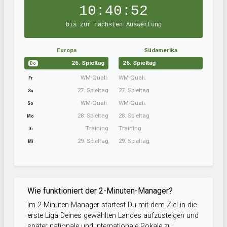
10:40:51
bis zur nächsten Auswertung
Europa
Südamerika
26. Spieltag
26. Spieltag
Do
WM-Quali.
WM-Quali.
Fr
27. Spieltag
27. Spieltag
Sa
WM-Quali.
WM-Quali.
So
28. Spieltag
28. Spieltag
Mo
Training
Training
Di
29. Spieltag
29. Spieltag
Mi
Wie funktioniert der 2-Minuten-Manager?
Im 2-Minuten-Manager startest Du mit dem Ziel in die
erste Liga Deines gewählten Landes aufzusteigen und
später nationale und internationale Pokale zu