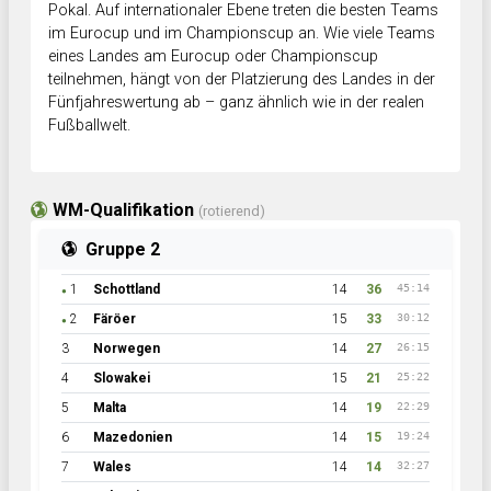
Pokal. Auf internationaler Ebene treten die besten Teams
im Eurocup und im Championscup an. Wie viele Teams
eines Landes am Eurocup oder Championscup
teilnehmen, hängt von der Platzierung des Landes in der
Fünfjahreswertung ab – ganz ähnlich wie in der realen
Fußballwelt.
WM-Qualifikation
(rotierend)
Gruppe 2
1
Schottland
14
36
45:14
●
2
Färöer
15
33
30:12
●
3
Norwegen
14
27
26:15
4
Slowakei
15
21
25:22
5
Malta
14
19
22:29
6
Mazedonien
14
15
19:24
7
Wales
14
14
32:27