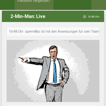
Passwort vergessen?
2-Min-Man: Live
16:48 Uhr
16:48 Uhr: sperm8ks ist mit den Anweisungen für sein Team durch. • 16: