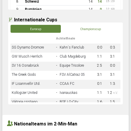
8
Schweiz
14
14
15:23
9
Rumänien
14
0
12:60
Internationale Cups
Eurocup
Championscup
Achtelfinale
SG Dynamo Dromore
-
Kahn´s Fanclub
0:0
0:3
GW Wusch Herrlich
-
Club Magdeburg
1:1
3:1
SV 16 Osnabrück
-
Equipe Tricolore
2:5
0:0
The Greek Gods
-
FSV AlCatraz 05
3:1
3:1
IF Lisannvellir Utd.
-
CCAA FC
0:1
1:3
Kollogizer United
-
Ivanauskas
1:1
1:2
n.V.
Viktoria cristiano
-
BSF LO-City
1:6
1:5
Hnk Rama
-
Südstadkicker
0:1
2:2
Nationalteams im 2-Min-Man