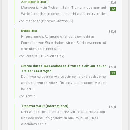
Schottland Liga 1
1 Std
Manager ist kein Problem. Beim Trainer muss man auf
+2
Werte übernehmen gehen und nicht auf tp neu verteilen.
von
mencher
(Bäscher Browns 06)
Malta Liga 1
3 Std
Hi zusammen, Aufgrund einer ganz schlechten
Formation von Wales haben wir ein Spiel gewonnen mit
dem nicht gerechnet war...
von
Pereira
(FC Valletta City)
Stärke durch Tausendsassa 4 wurde nicht auf neuen
4 Std
Trainer übertragen
+1
Dann war es aber so, wie es sein sollte und auch vorher
angezeigt wurde. Alle Buffs, die verloren gehen, werden
bei der ...
von
Admin
Transfermarkt (international)
4 Std
Kein Wunder..Ich stehe bei +455 Millionen diese Saison
und das ohne Erfolgsprämien aus Pokal/CC.. Das
aufblähen der P...