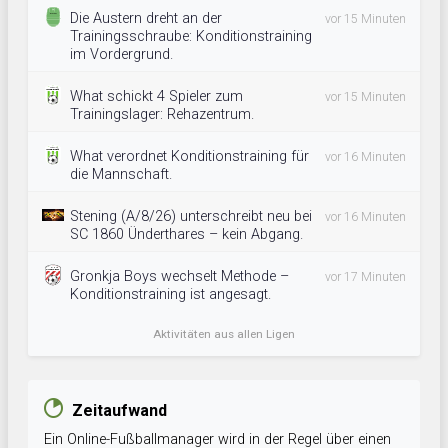
Die Austern dreht an der
vor 15 Minuten
Trainingsschraube: Konditionstraining
im Vordergrund.
What schickt 4 Spieler zum
vor 15 Minuten
Trainingslager: Rehazentrum.
What verordnet Konditionstraining für
vor 16 Minuten
die Mannschaft.
Stening (A/8/26) unterschreibt neu bei
vor 16 Minuten
SC 1860 Ünderthares – kein Abgang.
Gronkja Boys wechselt Methode –
vor 17 Minuten
Konditionstraining ist angesagt.
Aktivitäten aus allen Ligen
Zeitaufwand
Ein Online-Fußballmanager wird in der Regel über einen