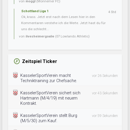
von
moggl
(Monnemer FC)
Schottland Liga 1
4 Std
Ok, krass. Jetzt erst nach dem Lesen hier in den
Kommentaren verstehe ich die Werte. Jetzt hast du für
uns die schlecht...
von
ilvesheimergoalie
(07 Lowlands Athletic)
Zeitspiel Ticker
KasselerSportVerein macht
vor 26 Sekunden
Techniktraining zur Chefsache.
KasselerSportVerein sichert sich
vor 43 Sekunden
Hartmann (M/4/19) mit neuem
Kontrakt.
KasselerSportVerein stellt Burg
vor 59 Sekunden
(M/5/30) zum Kauf.