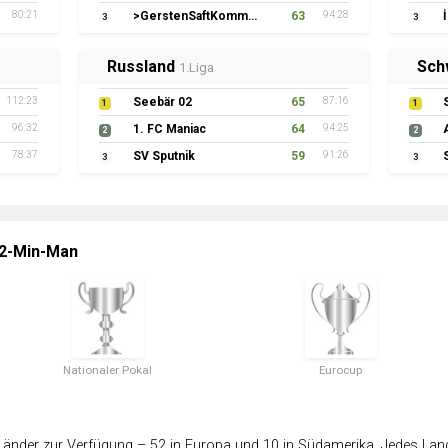
80:21
>GerstenSaftKommando
63
94:28
3
3
Russland
Sch
1.Liga
112:23
Seebär 02
65
87:16
1
1
96:32
1. FC Maniac
64
94:25
2
2
78:37
SV Sputnik
59
91:26
3
3
 2-Min-Man
Nationaler Pokal
Eurocup
änder zur Verfügung – 52 in Europa und 10 in Südamerika. Jedes Land 