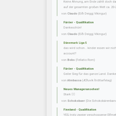
Keine Ahnung, am Ende zählt doch das 
auf der gesamten großen Welt ca. 20-
von
Claudo
(Eiði Deiggj Víkingur)
Färöer - Qualifikation
Dankeschön!
von
Claudo
(Eiði Deiggj Víkingur)
Dänemark Liga 5
das wird schon… kinder essen wir nic
account?
von
Bobs
(Fellatio Rom)
Färöer - Qualifikation
Geiler Sieg für das ganze Land. Danke
von
Ahnbassa
(Æðuvík Ítróttarfelag)
Neues Manageransehen!
Stark 👍🏼
von
Schokobaer
(Die Schokobärenban
Finnland - Qualifikation
YES, trotz zweier verschossener Elfmet