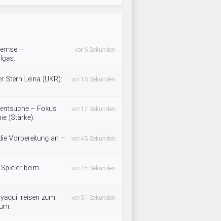
Bremse –
vor 6 Sekunden
llgas.
r Stern Leina (UKR):
vor 16 Sekunden
alentsuche – Fokus
vor 17 Sekunden
e (Stärke).
ie Vorbereitung an –
vor 43 Sekunden
 Spieler beim
vor 45 Sekunden
yaquil reisen zum
vor 51 Sekunden
rum.