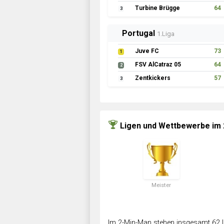
Turbine Brügge
64
3
Portugal
1.Liga
Juve FC
73
1
FSV AlCatraz 05
64
2
Zentkickers
57
3
Ligen und Wettbewerbe im
Meister
Im 2-Min-Man stehen insgesamt 62 L