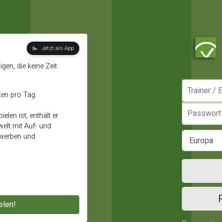
Jetzt als App
gen, die keine Zeit
Manager / E
ten pro Tag.
Passwort
elen ist, enthält er
elt mit Auf- und
ewerben und
elen!