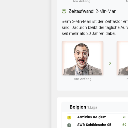
Am Anfang
N
Zeitaufwand:
2-Min-Man
Beim 2-Min-Man ist der Zeitfaktor en
sind. Dadurch bleibt der tägliche A
seit mehr als 20 Jahren dabei.
Am Anfang
Belgien
1.Liga
Arminius Belgium
70
1
SWB Schildesche 05
69
2