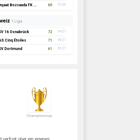
İnşaat Bozcaada FK 1957
60
92:36
weiz
1.Liga
SV 16 Osnabrück
72
94:21
AS Cinq Étoiles
71
99:21
SV Dortmund
61
85:27
Championscup
verfügt über ein eigenes