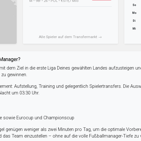
M • 9er • 26 • POL • €519,7 Mio
So
Mo
Di
Mi
Alle Spieler auf dem Transfermarkt →
-Manager?
it dem Ziel in die erste Liga Deines gewählten Landes aufzusteigen un
e zu gewinnen.
ent: Aufstellung, Training und gelegentlich Spielertransfers. Die Aus
 Nacht um 03:30 Uhr.
ele sowie Eurocup und Championscup
el genügen weniger als zwei Minuten pro Tag, um die optimale Vorbere
 das Team einzustellen – ohne auf die volle Fußballmanager-Tiefe zu v