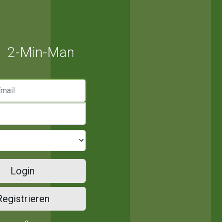
2-Min-Man
mail
Login
Registrieren