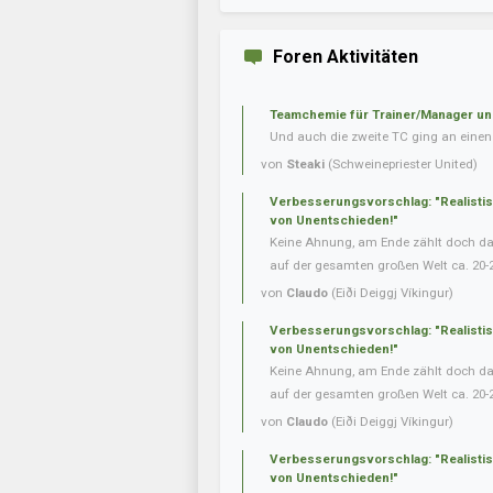
Foren Aktivitäten
Teamchemie für Trainer/Manager un
Und auch die zweite TC ging an einen 
von
Steaki
(Schweinepriester United)
Verbesserungsvorschlag: "Realisti
von Unentschieden!"
Keine Ahnung, am Ende zählt doch das 
auf der gesamten großen Welt ca. 20-
von
Claudo
(Eiði Deiggj Víkingur)
Verbesserungsvorschlag: "Realisti
von Unentschieden!"
Keine Ahnung, am Ende zählt doch das 
auf der gesamten großen Welt ca. 20-
von
Claudo
(Eiði Deiggj Víkingur)
Verbesserungsvorschlag: "Realisti
von Unentschieden!"