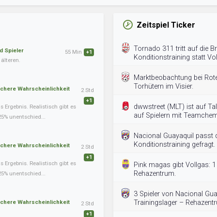
Zeitspiel Ticker
Tornado 311 tritt auf die 
d Spieler
55 Min
+1
Konditionstraining statt Vo
älteren.
Marktbeobachtung bei Rote
Torhütern im Visier.
schere Wahrscheinlichkeit
2 Std
+1
dwwstreet (MLT) ist auf T
Ergebnis. Realistisch gibt es
auf Spielern mit Teamchemi
25% unentschied...
Nacional Guayaquil passt d
Konditionstraining gefragt.
schere Wahrscheinlichkeit
2 Std
+1
Ergebnis. Realistisch gibt es
Pink magas gibt Vollgas: 1
Rehazentrum.
25% unentschied...
3 Spieler von Nacional Gua
schere Wahrscheinlichkeit
Trainingslager – Rehazent
2 Std
+1