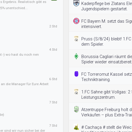
Ergebnis. Realistisch gibt es
Kaderpflege bei Zlatans E
25% unentschied...
Jugendspielern gestartet.
FC Bayern M. setzt das Sign
2 Std
intensiviert.
Pruss (S/8/24) bleibt! 1.FC
dem Spieler.
4 Std
ht:-) wo hast du noch nen
Borussia Cagliari räumt die
Spieler wieder einsatzbereit
FC Torreromut Kassel setzt
6 Std
Techniktraining.
 an die Manager für Eure Arbeit
1.FC Sahne gibt Vollgas: 2 
Leistungszentrum.
7 Std
Atzentruppe Freiburg hol
de)
Verkäufen – plus Extra-Trai
7 Std
# Cachaça # stellt die Wei
er sind wir nun sicher bei der