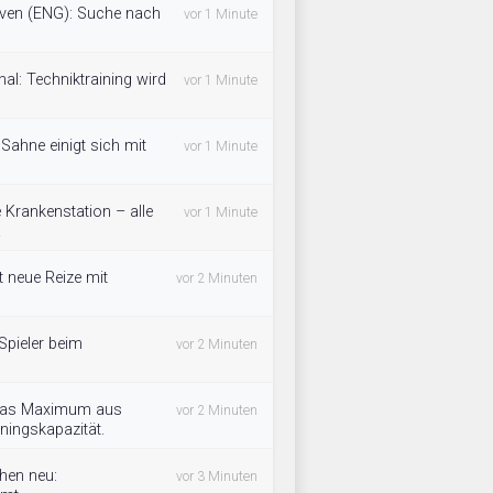
leven (ENG): Suche nach
vor 1 Minute
al: Techniktraining wird
vor 1 Minute
 Sahne einigt sich mit
vor 1 Minute
 Krankenstation – alle
vor 1 Minute
.
 neue Reize mit
vor 2 Minuten
Spieler beim
vor 2 Minuten
t das Maximum aus
vor 2 Minuten
ningskapazität.
chen neu:
vor 3 Minuten