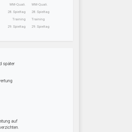
WM-Quali.
WM-Quali.
28. Spieltag
28. Spieltag
Training
Training
29. Spieltag
29. Spieltag
d später
wertung
itung auf
erzichten.