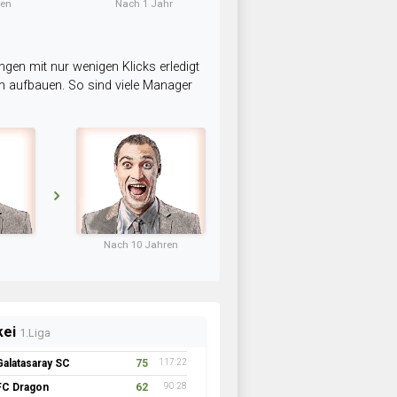
ten
Nach 1 Jahr
ngen mit nur wenigen Klicks erledigt
am aufbauen. So sind viele Manager
Nach 10 Jahren
kei
1.Liga
Galatasaray SC
75
117:22
FC Dragon
62
90:28