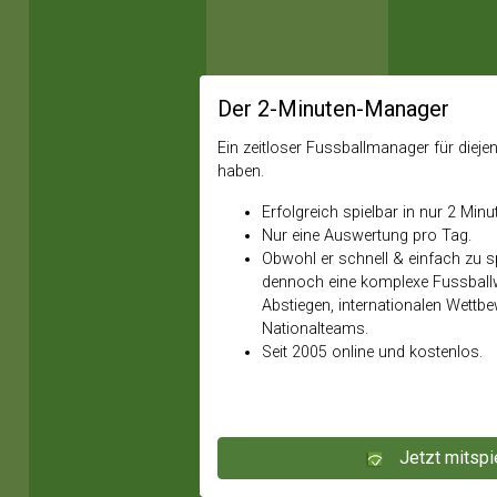
Der 2-Minuten-Manager
Ein zeitloser Fussballmanager für diejeni
haben.
Erfolgreich spielbar in nur 2 Minu
Nur eine Auswertung pro Tag.
Obwohl er schnell & einfach zu spi
dennoch eine komplexe Fussballw
Abstiegen, internationalen Wettb
Nationalteams.
Seit 2005 online und kostenlos.
Jetzt mitspi