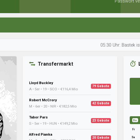
Passwort ve
05:30 Uhr: Bastek ist mit d
Transfermarkt
Lloyd Buckley
79 Gebote
A • 5er • 19 • SCO • €116,4 Mio
Robert McCrory
42 Gebote
M • 6er • 20 • NIR • €182,5 Mio
Tabor Pars
23 Gebote
Do
S • 5er • 19 • HUN • €149,2 Mio
Fr
Alfred Pianka
Sa
20 Gebote