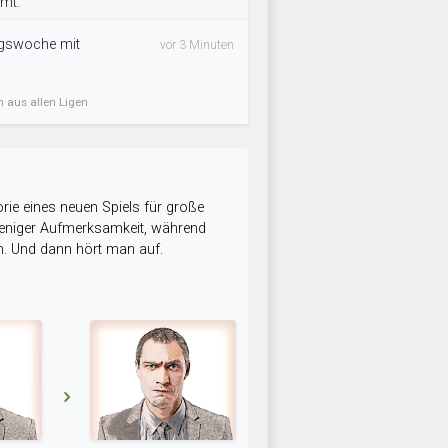
mmt.
ingswoche mit
vor 3 Minuten
n aus allen Ligen
rie eines neuen Spiels für große
 weniger Aufmerksamkeit, während
n. Und dann hört man auf.