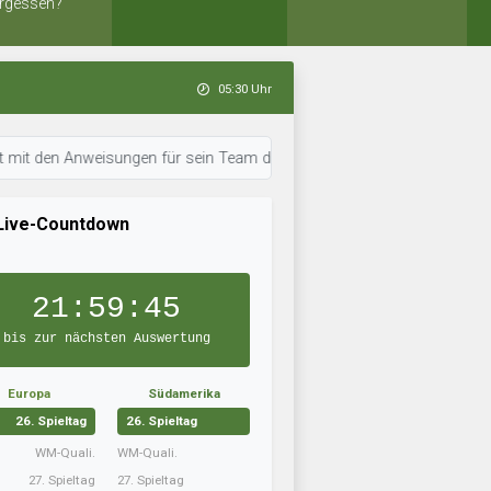
rgessen?
05:30 Uhr
en Anweisungen für sein Team durch. • 05:29 Uhr: Tornado 311 hat neue Ta
Live-Countdown
21:59:44
bis zur nächsten Auswertung
Europa
Südamerika
26. Spieltag
26. Spieltag
WM-Quali.
WM-Quali.
27. Spieltag
27. Spieltag