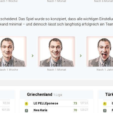
ach 1 Woche
Nach 1 Monat
Nach 6 Mona
tscheidend. Das Spiel wurde so konzipiert, dass alle wichtigen Einstellu
ufwand minimal – und dennoch lässt sich langfristig erfolgreich ein Te
Nach 1 Woche
Nach 1 Monat
Nach 1 Jahr
Griechenland
Tür
1.Liga
92:24
LE PELLEponese
73
127:22
1
1
107:25
Nea Karia
70
123:27
2
2