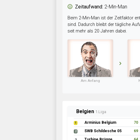
Zeitaufwand:
2-Min-Man
Beim 2-Min-Man ist der Zeitfaktor en
sind. Dadurch bleibt der tägliche A
seit mehr als 20 Jahren dabei.
Am Anfang
Belgien
1.Liga
Arminius Belgium
70
1
SWB Schildesche 05
69
2
Turbine Brügge
64
3