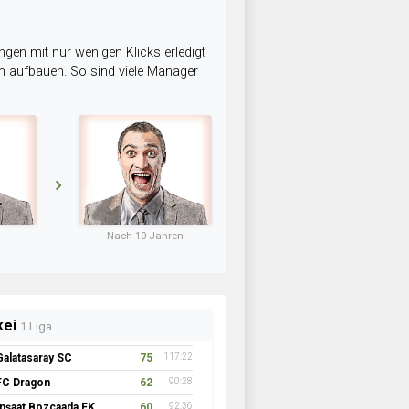
ngen mit nur wenigen Klicks erledigt
am aufbauen. So sind viele Manager
Nach 10 Jahren
kei
1.Liga
Galatasaray SC
75
117:22
FC Dragon
62
90:28
İnşaat Bozcaada FK 1957
60
92:36