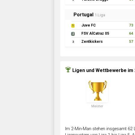
Portugal
1.Liga
Juve FC
73
1
FSV AlCatraz 05
64
2
Zentkickers
57
3
Ligen und Wettbewerbe im
Meister
Im 2-Min-Man stehen insgesamt 62 L