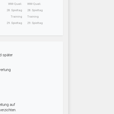
WM-Quali.
WM-Quali.
28. Spieltag
28. Spieltag
Training
Training
29. Spieltag
29. Spieltag
d später
wertung
itung auf
erzichten.