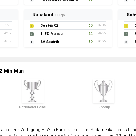
Russland
Sch
1.Liga
112:23
Seebär 02
65
87:16
1
1
96:32
1. FC Maniac
64
94:25
2
2
78:37
SV Sputnik
59
91:26
3
3
 2-Min-Man
Nationaler Pokal
Eurocup
änder zur Verfügung – 52 in Europa und 10 in Südamerika. Jedes Land 