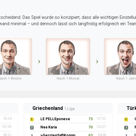
tscheidend. Das Spiel wurde so konzipiert, dass alle wichtigen Einstellu
ufwand minimal – und dennoch lässt sich langfristig erfolgreich ein Te
Nach 1 Woche
Nach 1 Monat
Nach 1 Jahr
Griechenland
Tür
1.Liga
92:24
LE PELLEponese
73
127:22
1
1
107:25
Nea Karia
70
123:27
2
2
80:21
>GerstenSaftKommando
63
94:28
3
3