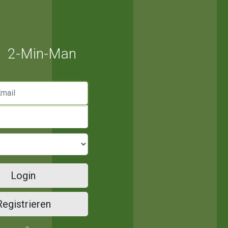
2-Min-Man
mail
Login
Registrieren