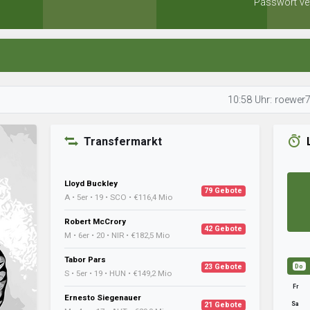
Passwort ve
10:58 Uhr: roewer75 optimiert
Transfermarkt
Lloyd Buckley
79 Gebote
A • 5er • 19 • SCO • €116,4 Mio
Robert McCrory
42 Gebote
M • 6er • 20 • NIR • €182,5 Mio
Tabor Pars
23 Gebote
Do
S • 5er • 19 • HUN • €149,2 Mio
Fr
Ernesto Siegenauer
Sa
21 Gebote