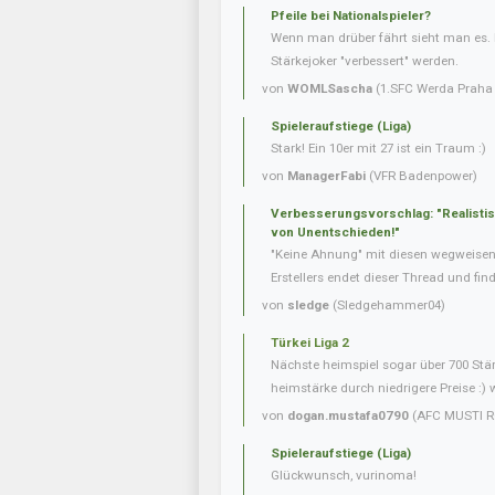
Pfeile bei Nationalspieler?
Wenn man drüber fährt sieht man es. 
Stärkejoker "verbessert" werden.
von
WOMLSascha
(1.SFC Werda Praha 
Spieleraufstiege (Liga)
Stark! Ein 10er mit 27 ist ein Traum :)
von
ManagerFabi
(VFR Badenpower)
Verbesserungsvorschlag: "Realisti
von Unentschieden!"
"Keine Ahnung" mit diesen wegweise
Erstellers endet dieser Thread und fin
von
sledge
(Sledgehammer04)
Türkei Liga 2
Nächste heimspiel sogar über 700 Stär
heimstärke durch niedrigere Preise :) 
von
dogan.mustafa0790
(AFC MUSTI R
Spieleraufstiege (Liga)
Glückwunsch, vurinoma!