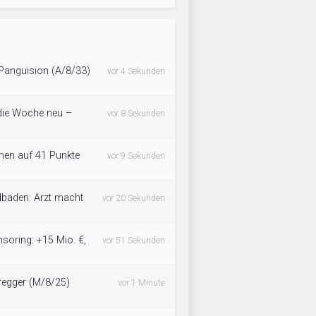
 Panguision (A/8/33)
vor 4 Sekunden
 die Woche neu –
vor 8 Sekunden
en auf 41 Punkte
vor 9 Sekunden
dbaden: Arzt macht
vor 20 Sekunden
soring: +15 Mio. €,
vor 51 Sekunden
regger (M/8/25)
vor 1 Minute