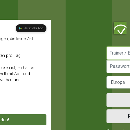
Jetzt als App
gen, die keine Zeit
Manager / E
ten pro Tag.
Passwort
elen ist, enthält er
elt mit Auf- und
ewerben und
elen!