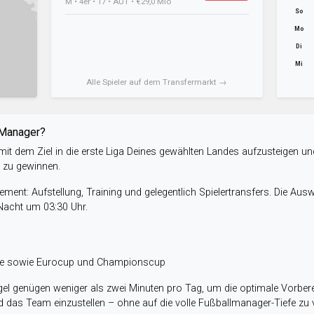
M • 4er • 17 • AUT • €29,0 Mio
So
Mo
Di
Mi
Alle Spieler auf dem Transfermarkt →
-Manager?
it dem Ziel in die erste Liga Deines gewählten Landes aufzusteigen un
e zu gewinnen.
ent: Aufstellung, Training und gelegentlich Spielertransfers. Die Aus
 Nacht um 03:30 Uhr.
ele sowie Eurocup und Championscup
el genügen weniger als zwei Minuten pro Tag, um die optimale Vorbere
 das Team einzustellen – ohne auf die volle Fußballmanager-Tiefe zu v