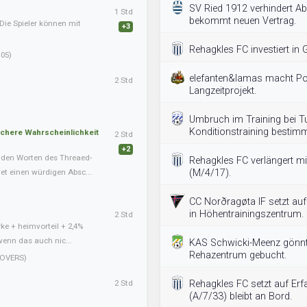
SV Ried 1912 verhindert A
1 Std
bekommt neuen Vertrag.
Die Spieler können mit
+3
Rehagkles FC investiert in G
05)
elefanten&lamas macht P
2 Std
Langzeitprojekt.
Umbruch im Training bei Tu
Konditionstraining bestimm
schere Wahrscheinlichkeit
2 Std
+2
nden Worten des Threaed-
Rehagkles FC verlängert m
det einen würdigen Absc...
(M/4/17).
CC Norðragøta IF setzt auf E
in Höhentrainingszentrum.
2 Std
ke + heimvorteil + 2,4%
wenn das auch nic...
KAS Schwicki-Meenz gönnt 
Rehazentrum gebucht.
OVERS)
2 Std
Rehagkles FC setzt auf Er
(A/7/33) bleibt an Bord.