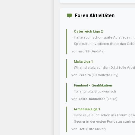
Foren Aktivitäten
Österreich Liga 2
Hatte auch schon späte Aufstiege mi
Spielkultur investieren (habe das Gefüh
von
andi99
(Andy17)
Malta Liga 1
Wir sind stolz auf dich DJ :) tolle Arbei
von
Pereira
(FC Valletta City)
Finnland - Qualifikation
Toller Erfolg, Glückwunsch
von
kaiko-hahnchen
(kaiko)
Armenien Liga 1
Habe es ja auch schon ins Forum gesc
Gegner in der ersten Runde zu stark u
von
Octi
(Elite Kicker)