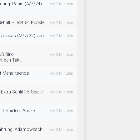
bgang: Panis (A/7/24)
vor 2 Minuten
ehalt – jetzt 64 Punkte.
vor 2 Minuten
ozniakas (M/7/22) zum
vor 2 Minuten
S Birk:
vor 3 Minuten
t den Takt.
it Mehalitsenos
vor 3 Minuten
xtra-Schliff: 5 Spieler
vor 3 Minuten
1 Spielern Auszeit:
vor 3 Minuten
fahrung: Adamowitsch
vor 3 Minuten