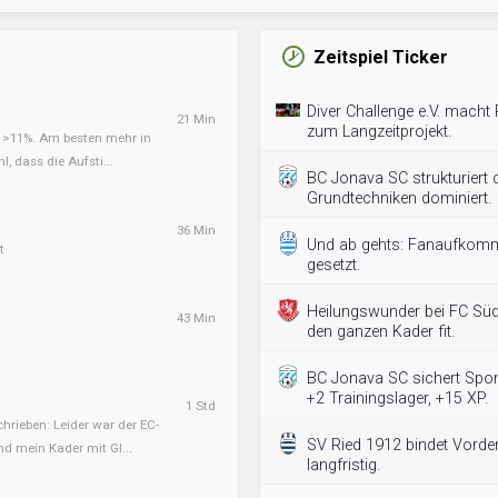
Zeitspiel Ticker
Diver Challenge e.V. macht
21 Min
zum Langzeitprojekt.
t >11%. Am besten mehr in
l, dass die Aufsti...
BC Jonava SC strukturiert
Grundtechniken dominiert.
36 Min
Und ab gehts: Fanaufkomm
t
gesetzt.
Heilungswunder bei FC Sü
43 Min
den ganzen Kader fit.
BC Jonava SC sichert Spon
+2 Trainingslager, +15 XP.
1 Std
hrieben: Leider war der EC-
SV Ried 1912 bindet Vorde
nd mein Kader mit Gl...
langfristig.