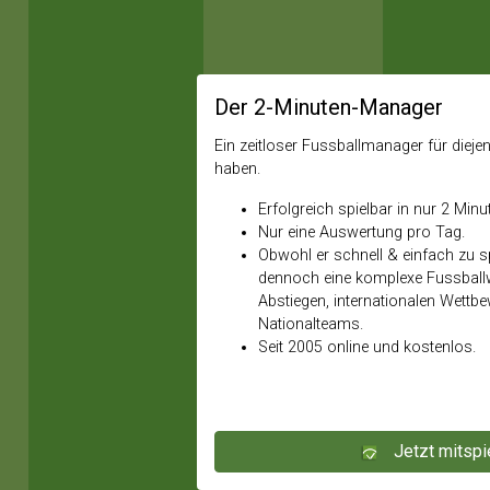
Der 2-Minuten-Manager
Ein zeitloser Fussballmanager für diejeni
haben.
Erfolgreich spielbar in nur 2 Minu
Nur eine Auswertung pro Tag.
Obwohl er schnell & einfach zu spi
dennoch eine komplexe Fussballw
Abstiegen, internationalen Wettb
Nationalteams.
Seit 2005 online und kostenlos.
Jetzt mitspi