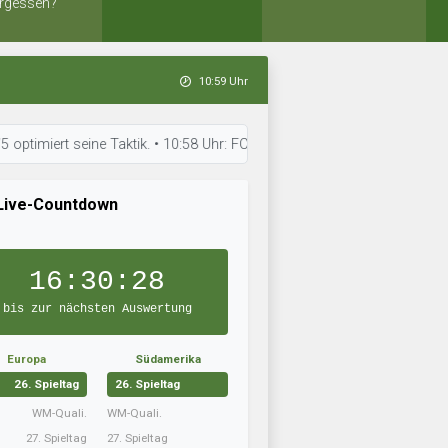
rgessen?
10:59 Uhr
 seine Taktik. • 10:58 Uhr: FC Südbaden hat sein Team aufgestellt. • 10
Live-Countdown
16:30:26
bis zur nächsten Auswertung
Europa
Südamerika
26. Spieltag
26. Spieltag
WM-Quali.
WM-Quali.
27. Spieltag
27. Spieltag