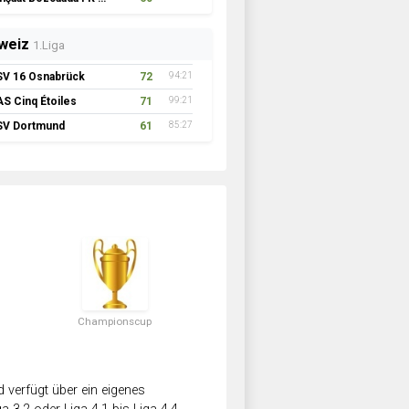
weiz
1.Liga
SV 16 Osnabrück
72
94:21
AS Cinq Étoiles
71
99:21
SV Dortmund
61
85:27
Championscup
verfügt über ein eigenes