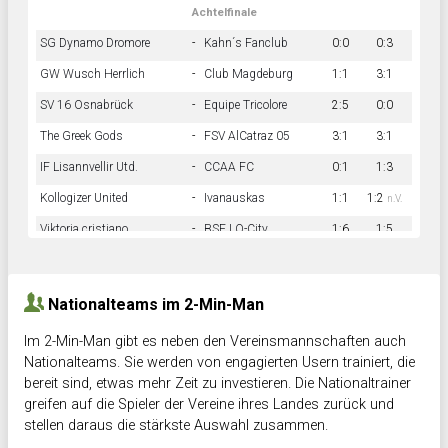
Achtelfinale
SG Dynamo Dromore
-
Kahn´s Fanclub
0:0
0:3
GW Wusch Herrlich
-
Club Magdeburg
1:1
3:1
SV 16 Osnabrück
-
Equipe Tricolore
2:5
0:0
The Greek Gods
-
FSV AlCatraz 05
3:1
3:1
IF Lisannvellir Utd.
-
CCAA FC
0:1
1:3
Kollogizer United
-
Ivanauskas
1:1
1:2
n.V.
Viktoria cristiano
-
BSF LO-City
1:6
1:5
Hnk Rama
-
Südstadkicker
0:1
2:2
Nationalteams im 2-Min-Man
Im 2-Min-Man gibt es neben den Vereinsmannschaften auch
Nationalteams. Sie werden von engagierten Usern trainiert, die
bereit sind, etwas mehr Zeit zu investieren. Die Nationaltrainer
greifen auf die Spieler der Vereine ihres Landes zurück und
stellen daraus die stärkste Auswahl zusammen.