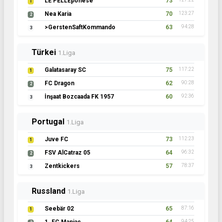
LE PELLEponese
73
1
Nea Karia
70
123:27
2
>GerstenSaftKommando
63
94:28
3
Türkei
1.Liga
Galatasaray SC
75
117:22
1
FC Dragon
62
90:28
2
İnşaat Bozcaada FK 1957
60
92:36
3
Portugal
1.Liga
Juve FC
73
112:23
1
FSV AlCatraz 05
64
96:32
2
Zentkickers
57
78:37
3
Russland
1.Liga
Seebär 02
65
87:16
1
94:25