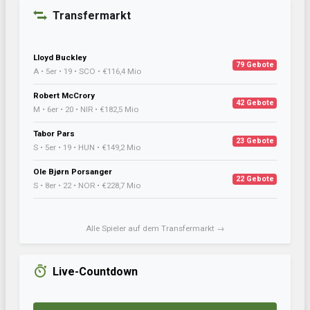
Transfermarkt
Lloyd Buckley
79 Gebote
A • 5er • 19 • SCO • €116,4 Mio
Robert McCrory
42 Gebote
M • 6er • 20 • NIR • €182,5 Mio
Tabor Pars
23 Gebote
S • 5er • 19 • HUN • €149,2 Mio
Ole Bjørn Porsanger
22 Gebote
S • 8er • 22 • NOR • €228,7 Mio
Alle Spieler auf dem Transfermarkt →
Live-Countdown