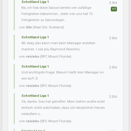
Schottland Liga 1
2 Std
Na, ich hab diese Saison bereits vier zufällige
+1
Fertigkeiten bekommen. Jeder von uns hat 15
Fertigkeiten zu Saisonbegin...
von
Silv
(Real Utd. Scotland)
Schottland Liga 1
2 Std
Ah okay, das kann man beim Manager erstellen
machen. I see you Raymond Reisinho.
von
reisinho
(RFC Mount Florida)
Schottland Liga 1
2 Std
Und wichtigste Frage: Warum heißt dein Manager so
wie du?! :D
von
reisinho
(RFC Mount Florida)
Schottland Liga 1
2 Std
Ok, danke. Das hat geholfen. Mein Gehirn wollte wohl
einfach nicht wahrhaben, dass ich tatsächlich Herzen
veräußern s...
von
reisinho
(RFC Mount Florida)