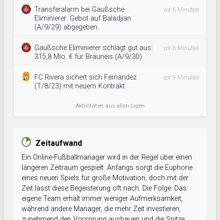
Transferalarm bei Gaußsche
vor 6 Minuten
Eliminierer: Gebot auf Baladjian
(A/9/29) abgegeben.
Gaußsche Eliminierer schlägt gut aus:
vor 6 Minuten
315,8 Mio. € für Brauneis (A/9/30).
FC Rivera sichert sich Fernandez
vor 9 Minuten
(T/8/23) mit neuem Kontrakt.
Aktivitäten aus allen Ligen
Zeitaufwand
Ein Online-Fußballmanager wird in der Regel über einen
längeren Zeitraum gespielt. Anfangs sorgt die Euphorie
eines neuen Spiels für große Motivation, doch mit der
Zeit lässt diese Begeisterung oft nach. Die Folge: Das
eigene Team erhält immer weniger Aufmerksamkeit,
während andere Manager, die mehr Zeit investieren,
zunehmend den Vorsprung ausbauen und die Spitze