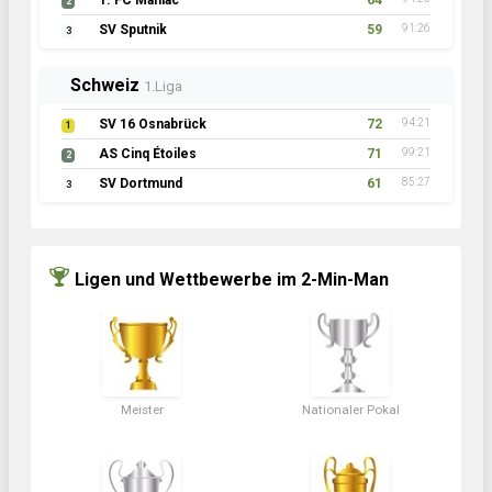
1. FC Maniac
64
2
SV Sputnik
59
91:26
3
Schweiz
1.Liga
SV 16 Osnabrück
72
94:21
1
AS Cinq Étoiles
71
99:21
2
SV Dortmund
61
85:27
3
Ligen und Wettbewerbe im 2-Min-Man
Meister
Nationaler Pokal