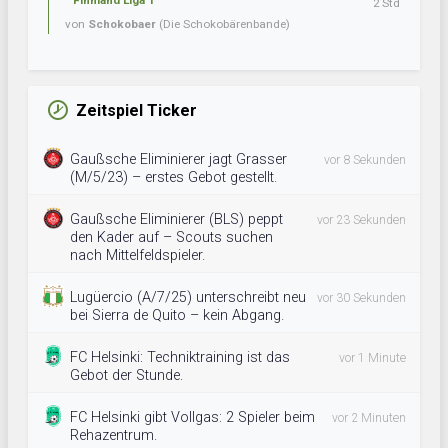
Finnland Liga 1
2 Std
von
Schokobaer
(Die Schokobärenbande)
Zeitspiel Ticker
Gaußsche Eliminierer jagt Grasser
vor 8 Sekunden
(M/5/23) – erstes Gebot gestellt.
Gaußsche Eliminierer (BLS) peppt
vor 23 Sekunden
den Kader auf – Scouts suchen
nach Mittelfeldspieler.
Lugüercio (A/7/25) unterschreibt neu
vor 30 Sekunden
bei Sierra de Quito – kein Abgang.
FC Helsinki: Techniktraining ist das
vor 1 Minute
Gebot der Stunde.
FC Helsinki gibt Vollgas: 2 Spieler beim
vor 2 Minuten
Rehazentrum.