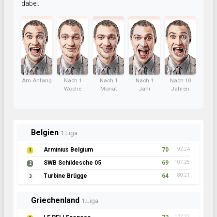
dabei.
Am Anfang
Nach 1
Nach 1
Nach 1
Nach 10
Woche
Monat
Jahr
Jahren
Belgien
1.Liga
Arminius Belgium
70
92:24
1
SWB Schildesche 05
69
107:25
2
Turbine Brügge
64
80:21
3
Griechenland
1.Liga
127:22