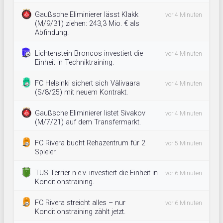
Gaußsche Eliminierer lässt Klakk
vor 4 Minuten
(M/9/31) ziehen: 243,3 Mio. € als
Abfindung.
Lichtenstein Broncos investiert die
vor 4 Minuten
Einheit in Techniktraining.
FC Helsinki sichert sich Välivaara
vor 4 Minuten
(S/8/25) mit neuem Kontrakt.
Gaußsche Eliminierer listet Sivakov
vor 4 Minuten
(M/7/21) auf dem Transfermarkt.
FC Rivera bucht Rehazentrum für 2
vor 5 Minuten
Spieler.
TUS Terrier n.e.v. investiert die Einheit in
vor 6 Minuten
Konditionstraining.
FC Rivera streicht alles – nur
vor 6 Minuten
Konditionstraining zählt jetzt.