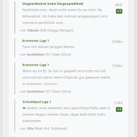
Ungewöhnlich hohe Eingespielhheit
jetzt
Nochmals nein. Auch nicht wenn Du es noch 10x
+1
behauptest. Ich habe das niemals angeprangert und
niemand persönlich zum...
von
Claudo
(Eiði Deiggj Víkingur)
Armenien Liga 1
10 Min
*und mit deinen jetzigen Werten
von
huetteben
(FC Oben Ohne)
Armenien Liga 1
12 Min
Wenn du im EC 2x mit sv gespielt und nicht mit viel
und normal wären deine Chancen gut gewesen weiter
zu kommen. Und mo...
von
huetteben
(FC Oben Ohne)
Schottland Liga 1
2 Std
❤️ spielen zwar weiterhin eine gewichtige Rolle, aber in
+1
meinen Augen werden diese Jäger bald nicht mehr
dominieren...
von
Silv
(Real Utd. Scotland)