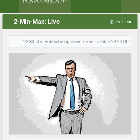
Passwort vergessen?
2-Min-Man: Live
23:30 Uhr
23:30 Uhr: Bubbiche optimiert seine Taktik. • 23:29 Uhr: MKS Lubl