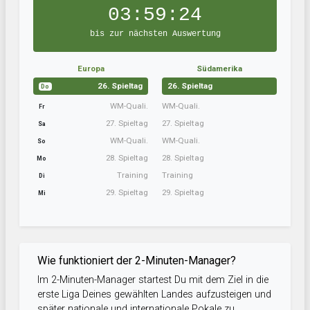
03:59:24
bis zur nächsten Auswertung
Europa
Südamerika
26. Spieltag
26. Spieltag
Do
WM-Quali.
WM-Quali.
Fr
27. Spieltag
27. Spieltag
Sa
WM-Quali.
WM-Quali.
So
28. Spieltag
28. Spieltag
Mo
Training
Training
Di
29. Spieltag
29. Spieltag
Mi
Wie funktioniert der 2-Minuten-Manager?
Im 2-Minuten-Manager startest Du mit dem Ziel in die
erste Liga Deines gewählten Landes aufzusteigen und
später nationale und internationale Pokale zu