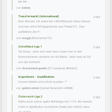
bei der ...
von
Admin
Transfermarkt (international)
3 Std
Kein Wunder..Ich stehe bei +455 Millionen diese Saison
und das ohne Erfolgsprämien aus Pokal/CC.. Das
aufblähen der P...
von
moggl
(Monnemer FC)
Schottland Liga 1
3 Std
Ok, krass. Jetzt erst nach dem Lesen hier in den
Kommentaren verstehe ich die Werte. Jetzt hast du für
uns die schlecht...
von
ilvesheimergoalie
(07 Lowlands Athletic)
Argentinien - Qualifikation
5 Std
Unsere Gebete sind erhört worden..^^
von
geilerLemmi
(Genial Karamelo LMAA)
Österreich Liga 2
5 Std
Hatte auch schon späte Aufstiege mit >11%. Am besten
mehr in Spielkultur investieren (habe das Gefühl, dass