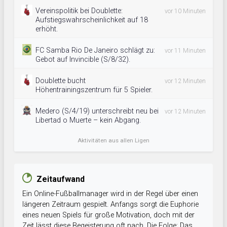
Vereinspolitik bei Doublette:
vor 10 Minuten
Aufstiegswahrscheinlichkeit auf 18
erhöht.
FC Samba Rio De Janeiro schlägt zu:
vor 11 Minuten
Gebot auf Invincible (S/8/32).
Doublette bucht
vor 12 Minuten
Höhentrainingszentrum für 5 Spieler.
Medero (S/4/19) unterschreibt neu bei
vor 12 Minuten
Libertad o Muerte – kein Abgang.
Aktivitäten aus allen Ligen
Zeitaufwand
Ein Online-Fußballmanager wird in der Regel über einen
längeren Zeitraum gespielt. Anfangs sorgt die Euphorie
eines neuen Spiels für große Motivation, doch mit der
Zeit lässt diese Begeisterung oft nach. Die Folge: Das