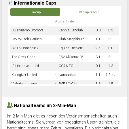
Internationale Cups
Eurocup
Championscup
Achtelfinale
SG Dynamo Dromore
-
Kahn´s Fanclub
0:0
0:3
GW Wusch Herrlich
-
Club Magdeburg
1:1
3:1
SV 16 Osnabrück
-
Equipe Tricolore
2:5
0:0
The Greek Gods
-
FSV AlCatraz 05
3:1
3:1
IF Lisannvellir Utd.
-
CCAA FC
0:1
1:3
Kollogizer United
-
Ivanauskas
1:1
1:2
n.V.
Viktoria cristiano
-
BSF LO-City
1:6
1:5
Hnk Rama
-
Südstadkicker
0:1
2:2
Nationalteams im 2-Min-Man
Im 2-Min-Man gibt es neben den Vereinsmannschaften auch
Nationalteams. Sie werden von engagierten Usern trainiert, die
bereit sind, etwas mehr Zeit zu investieren. Die Nationaltrainer