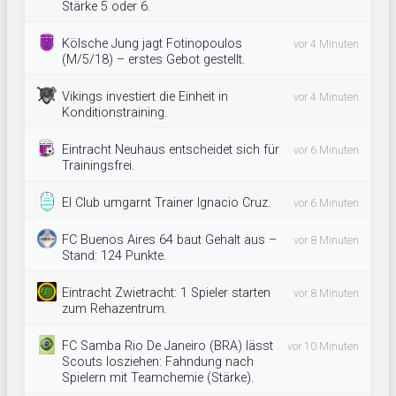
Stärke 5 oder 6.
Kölsche Jung jagt Fotinopoulos
vor 4 Minuten
(M/5/18) – erstes Gebot gestellt.
Vikings investiert die Einheit in
vor 4 Minuten
Konditionstraining.
Eintracht Neuhaus entscheidet sich für
vor 6 Minuten
Trainingsfrei.
El Club umgarnt Trainer Ignacio Cruz.
vor 6 Minuten
FC Buenos Aires 64 baut Gehalt aus –
vor 8 Minuten
Stand: 124 Punkte.
Eintracht Zwietracht: 1 Spieler starten
vor 8 Minuten
zum Rehazentrum.
FC Samba Rio De Janeiro (BRA) lässt
vor 10 Minuten
Scouts losziehen: Fahndung nach
Spielern mit Teamchemie (Stärke).