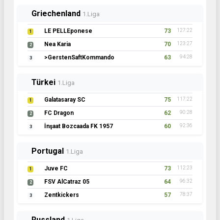
Griechenland
1.Liga
LE PELLEponese
73
127:22
1
Nea Karia
70
123:27
2
>GerstenSaftKommando
63
94:28
3
Türkei
1.Liga
Galatasaray SC
75
117:22
1
FC Dragon
62
90:28
2
İnşaat Bozcaada FK 1957
60
92:36
3
Portugal
1.Liga
Juve FC
73
112:23
1
FSV AlCatraz 05
64
96:32
2
Zentkickers
57
78:37
3
Russland