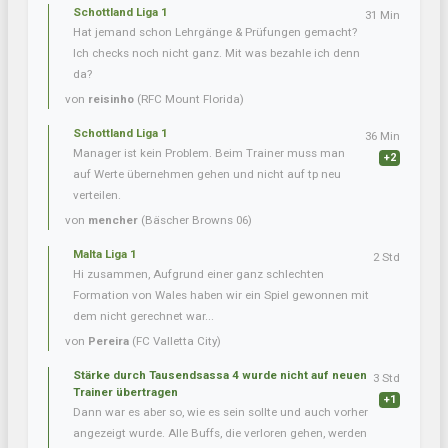
Schottland Liga 1
31 Min
Hat jemand schon Lehrgänge & Prüfungen gemacht?
Ich checks noch nicht ganz. Mit was bezahle ich denn
da?
von
reisinho
(RFC Mount Florida)
Schottland Liga 1
36 Min
Manager ist kein Problem. Beim Trainer muss man
+2
auf Werte übernehmen gehen und nicht auf tp neu
verteilen.
von
mencher
(Bäscher Browns 06)
Malta Liga 1
2 Std
Hi zusammen, Aufgrund einer ganz schlechten
Formation von Wales haben wir ein Spiel gewonnen mit
dem nicht gerechnet war...
von
Pereira
(FC Valletta City)
Stärke durch Tausendsassa 4 wurde nicht auf neuen
3 Std
Trainer übertragen
+1
Dann war es aber so, wie es sein sollte und auch vorher
angezeigt wurde. Alle Buffs, die verloren gehen, werden