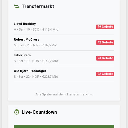
Transfermarkt
Lloyd Buckley
79 Gebote
A • 5er • 19 • SCO • €116,4 Mio
Robert McCrory
42 Gebote
M • 6er • 20 • NIR • €182,5 Mio
Tabor Pars
23 Gebote
S • 5er • 19 • HUN • €149,2 Mio
Ole Bjørn Porsanger
22 Gebote
S • 8er • 22 • NOR • €228,7 Mio
Alle Spieler auf dem Transfermarkt →
Live-Countdown