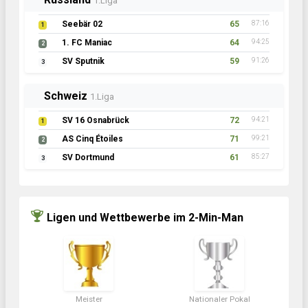
1.Liga
Seebär 02
65
87:16
1
1. FC Maniac
64
94:25
2
SV Sputnik
59
91:26
3
Schweiz
1.Liga
SV 16 Osnabrück
72
94:21
1
AS Cinq Étoiles
71
99:21
2
SV Dortmund
61
85:27
3
Ligen und Wettbewerbe im 2-Min-Man
Meister
Nationaler Pokal