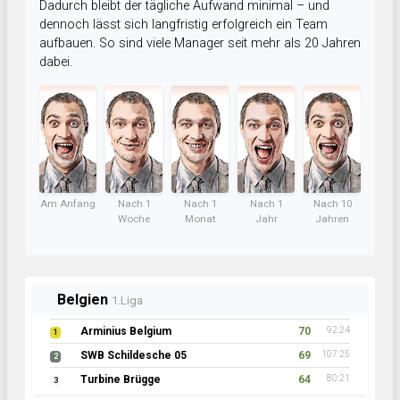
Dadurch bleibt der tägliche Aufwand minimal – und
dennoch lässt sich langfristig erfolgreich ein Team
aufbauen. So sind viele Manager seit mehr als 20 Jahren
dabei.
Am Anfang
Nach 1
Nach 1
Nach 1
Nach 10
Woche
Monat
Jahr
Jahren
Belgien
1.Liga
Arminius Belgium
70
92:24
1
SWB Schildesche 05
69
107:25
2
Turbine Brügge
64
80:21
3