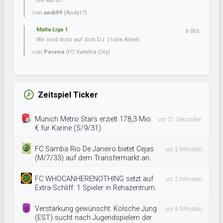
die Aufsti...
von
andi99
(Andy17)
Malta Liga 1
6 Std
Wir sind stolz auf dich DJ :) tolle Arbeit
von
Pereira
(FC Valletta City)
Zeitspiel Ticker
Munich Metro Stars erzielt 178,3 Mio.
vor 21 Sekunden
€ für Karine (S/9/31).
FC Samba Rio De Janeiro bietet Cejas
vor 2 Minuten
(M/7/33) auf dem Transfermarkt an.
FC WHOCANHERENOTHING setzt auf
vor 2 Minuten
Extra-Schliff: 1 Spieler in Rehazentrum.
Verstärkung gewünscht: Kölsche Jung
vor 4 Minuten
(EST) sucht nach Jugendspielern der