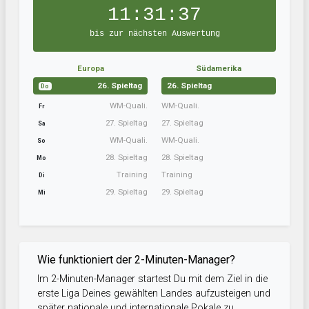
11:31:37
bis zur nächsten Auswertung
Europa
Südamerika
26. Spieltag
26. Spieltag
Do
WM-Quali.
WM-Quali.
Fr
27. Spieltag
27. Spieltag
Sa
WM-Quali.
WM-Quali.
So
28. Spieltag
28. Spieltag
Mo
Training
Training
Di
29. Spieltag
29. Spieltag
Mi
Wie funktioniert der 2-Minuten-Manager?
Im 2-Minuten-Manager startest Du mit dem Ziel in die
erste Liga Deines gewählten Landes aufzusteigen und
später nationale und internationale Pokale zu