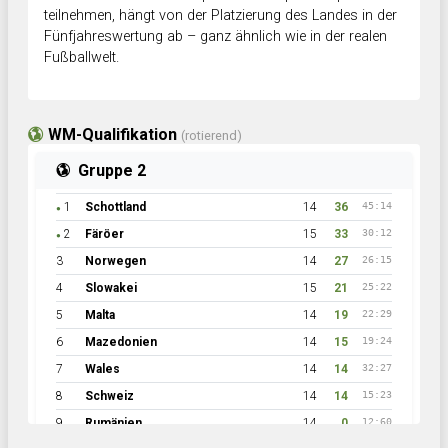
teilnehmen, hängt von der Platzierung des Landes in der
Fünfjahreswertung ab – ganz ähnlich wie in der realen
Fußballwelt.
WM-Qualifikation
(rotierend)
Gruppe 2
1
Schottland
14
36
45:14
●
2
Färöer
15
33
30:12
●
3
Norwegen
14
27
26:15
4
Slowakei
15
21
25:22
5
Malta
14
19
22:29
6
Mazedonien
14
15
19:24
7
Wales
14
14
32:27
8
Schweiz
14
14
15:23
9
Rumänien
14
0
12:60