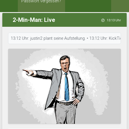
Passwort vergessen?
2-Min-Man: Live
13:13 Uhr
13:12 Uhr: justin2 plant seine Aufstellung. • 13:12 Uhr: KickTick ist 