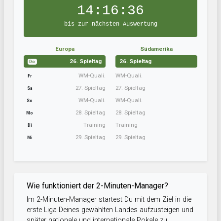
14:16:35
bis zur nächsten Auswertung
Europa
Südamerika
26. Spieltag
26. Spieltag
Do
WM-Quali.
WM-Quali.
Fr
27. Spieltag
27. Spieltag
Sa
WM-Quali.
WM-Quali.
So
28. Spieltag
28. Spieltag
Mo
Training
Training
Di
29. Spieltag
29. Spieltag
Mi
Wie funktioniert der 2-Minuten-Manager?
Im 2-Minuten-Manager startest Du mit dem Ziel in die
erste Liga Deines gewählten Landes aufzusteigen und
später nationale und internationale Pokale zu