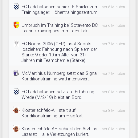
FC Ladebatschen schickt 5 Spieler zum
vor 6 Minuten
Trainingslager: Höhentrainingszentrum.
Umbruch im Training bei Sotavento BC:
vor 6 Minuten
Techniktraining bestimmt den Takt.
FC Noobs 2006 (GER) lässt Scouts
vor 7 Minuten
losziehen: Fahndung nach Spielern der
Stärke 9 oder 10 im Alter von 31+
Jahren mit Teamchemie (Stärke).
McMartinius Nürnberg setzt das Signal:
vor 7 Minuten
Konditionstraining wird intensiviert.
FC Ladebatschen setzt auf Erfahrung:
vor 8 Minuten
Wrede (M/2/19) bleibt an Bord.
Klosterlechfeld-AH stellt auf
vor 8 Minuten
Konditionstraining um – sofort.
Klosterlechfeld-AH schickt den Arzt ins
vor 8 Minuten
Lazarett – alle Verletzungen kuriert.