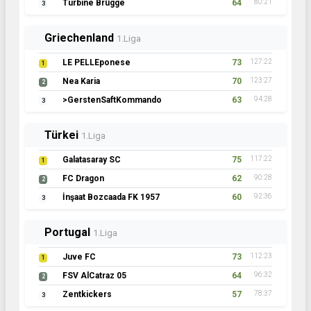
Turbine Brügge
64
80:21
3
Griechenland
1.Liga
LE PELLEponese
73
127:22
1
Nea Karia
70
123:27
2
>GerstenSaftKommando
63
94:28
3
Türkei
1.Liga
Galatasaray SC
75
117:22
1
FC Dragon
62
90:28
2
İnşaat Bozcaada FK 1957
60
92:36
3
Portugal
1.Liga
Juve FC
73
112:23
1
FSV AlCatraz 05
64
96:32
2
Zentkickers
57
78:37
3