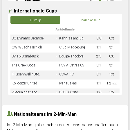
9
Rumänien
14
0
12:60
Internationale Cups
Eurocup
Championscup
Achtelfinale
SG Dynamo Dromore
-
Kahn´s Fanclub
0:0
0:3
GW Wusch Herrlich
-
Club Magdeburg
1:1
3:1
SV 16 Osnabrück
-
Equipe Tricolore
2:5
0:0
The Greek Gods
-
FSV AlCatraz 05
3:1
3:1
IF Lisannvellir Utd.
-
CCAA FC
0:1
1:3
Kollogizer United
-
Ivanauskas
1:1
1:2
n.V.
Viktoria cristiano
-
BSF LO-City
1:6
1:5
Hnk Rama
-
Südstadkicker
0:1
2:2
Nationalteams im 2-Min-Man
Im 2-Min-Man gibt es neben den Vereinsmannschaften auch