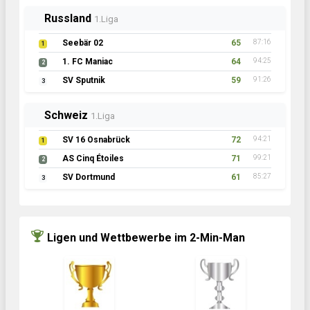
Russland
1.Liga
Seebär 02
65
87:16
1
1. FC Maniac
64
94:25
2
SV Sputnik
59
91:26
3
Schweiz
1.Liga
SV 16 Osnabrück
72
94:21
1
AS Cinq Étoiles
71
99:21
2
SV Dortmund
61
85:27
3
Ligen und Wettbewerbe im 2-Min-Man