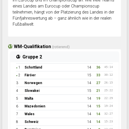
im Eurocup und im Championscup an. Wie viele Teams
eines Landes am Eurocup oder Championscup
teilnehmen, hängt von der Platzierung des Landes in der
Fünfjahreswertung ab – ganz ähnlich wie in der realen
Fußballwelt.
WM-Qualifikation
(rotierend)
Gruppe 2
1
Schottland
14
36
45:14
●
2
Färöer
15
33
30:12
●
3
Norwegen
14
27
26:15
4
Slowakei
15
21
25:22
5
Malta
14
19
22:29
6
Mazedonien
14
15
19:24
7
Wales
14
14
32:27
8
Schweiz
14
14
15:23