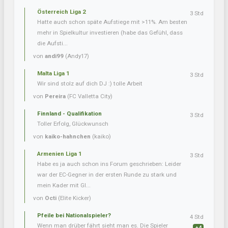
Österreich Liga 2
3 Std
Hatte auch schon späte Aufstiege mit >11%. Am besten
mehr in Spielkultur investieren (habe das Gefühl, dass
die Aufsti...
von
andi99
(Andy17)
Malta Liga 1
3 Std
Wir sind stolz auf dich DJ :) tolle Arbeit
von
Pereira
(FC Valletta City)
Finnland - Qualifikation
3 Std
Toller Erfolg, Glückwunsch
von
kaiko-hahnchen
(kaiko)
Armenien Liga 1
3 Std
Habe es ja auch schon ins Forum geschrieben: Leider
war der EC-Gegner in der ersten Runde zu stark und
mein Kader mit Gl...
von
Octi
(Elite Kicker)
Pfeile bei Nationalspieler?
4 Std
Wenn man drüber fährt sieht man es. Die Spieler
+4