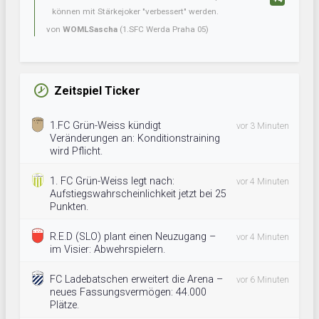
können mit Stärkejoker "verbessert" werden.
von
WOMLSascha
(1.SFC Werda Praha 05)
Zeitspiel Ticker
1.FC Grün-Weiss kündigt
vor 3 Minuten
Veränderungen an: Konditionstraining
wird Pflicht.
1. FC Grün-Weiss legt nach:
vor 4 Minuten
Aufstiegswahrscheinlichkeit jetzt bei 25
Punkten.
R.E.D (SLO) plant einen Neuzugang –
vor 4 Minuten
im Visier: Abwehrspielern.
FC Ladebatschen erweitert die Arena –
vor 6 Minuten
neues Fassungsvermögen: 44.000
Plätze.