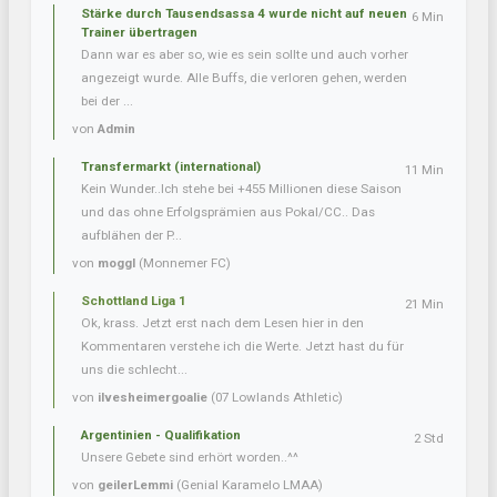
Stärke durch Tausendsassa 4 wurde nicht auf neuen
6 Min
Trainer übertragen
Dann war es aber so, wie es sein sollte und auch vorher
angezeigt wurde. Alle Buffs, die verloren gehen, werden
bei der ...
von
Admin
Transfermarkt (international)
11 Min
Kein Wunder..Ich stehe bei +455 Millionen diese Saison
und das ohne Erfolgsprämien aus Pokal/CC.. Das
aufblähen der P...
von
moggl
(Monnemer FC)
Schottland Liga 1
21 Min
Ok, krass. Jetzt erst nach dem Lesen hier in den
Kommentaren verstehe ich die Werte. Jetzt hast du für
uns die schlecht...
von
ilvesheimergoalie
(07 Lowlands Athletic)
Argentinien - Qualifikation
2 Std
Unsere Gebete sind erhört worden..^^
von
geilerLemmi
(Genial Karamelo LMAA)