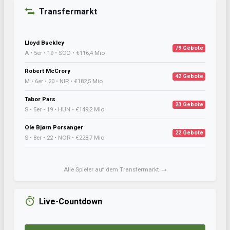
Transfermarkt
Lloyd Buckley
79 Gebote
A • 5er • 19 • SCO • €116,4 Mio
Robert McCrory
42 Gebote
M • 6er • 20 • NIR • €182,5 Mio
Tabor Pars
23 Gebote
S • 5er • 19 • HUN • €149,2 Mio
Ole Bjørn Porsanger
22 Gebote
S • 8er • 22 • NOR • €228,7 Mio
Alle Spieler auf dem Transfermarkt →
Live-Countdown