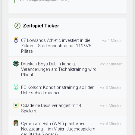
Zeitspiel Ticker
07 Lowlands Athletic investiert in die
vor 1 Minute
Zukunft: Stadionausbau auf 119.975
Plätze.
Drunken Boys Dublin kündigt
vor 2 Minuten
Veränderungen an: Techniktraining wird
Pflicht.
FC Kölsch: Konditionstraining soll den
vor 3 Minuten
Unterschied machen.
Cidade de Deus verlängert mit 4
vor 4 Minuten
Spielern.
Cymru am Byth (WAL) plant einen
vor 6 Minuten
Neuzugang – im Visier: Jugendspielern
der Stärke 5 oder 6.