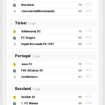
Nea Karia
70
123:27
2
>GerstenSaftKommando
63
94:28
3
Türkei
1.Liga
Galatasaray SC
75
117:22
1
FC Dragon
62
90:28
2
İnşaat Bozcaada FK 1957
60
92:36
3
Portugal
1.Liga
Juve FC
73
112:23
1
FSV AlCatraz 05
64
96:32
2
Zentkickers
57
78:37
3
Russland
1.Liga
Seebär 02
65
87:16
1
1. FC Maniac
64
94:25
2