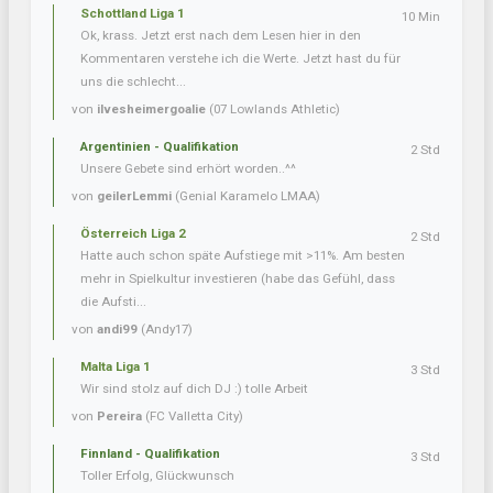
Schottland Liga 1
10 Min
Ok, krass. Jetzt erst nach dem Lesen hier in den
Kommentaren verstehe ich die Werte. Jetzt hast du für
uns die schlecht...
von
ilvesheimergoalie
(07 Lowlands Athletic)
Argentinien - Qualifikation
2 Std
Unsere Gebete sind erhört worden..^^
von
geilerLemmi
(Genial Karamelo LMAA)
Österreich Liga 2
2 Std
Hatte auch schon späte Aufstiege mit >11%. Am besten
mehr in Spielkultur investieren (habe das Gefühl, dass
die Aufsti...
von
andi99
(Andy17)
Malta Liga 1
3 Std
Wir sind stolz auf dich DJ :) tolle Arbeit
von
Pereira
(FC Valletta City)
Finnland - Qualifikation
3 Std
Toller Erfolg, Glückwunsch