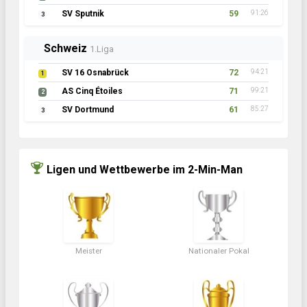
SV Sputnik
59
91:26
3
Schweiz
1.Liga
SV 16 Osnabrück
72
94:21
1
AS Cinq Étoiles
71
99:21
2
SV Dortmund
61
85:27
3
Ligen und Wettbewerbe im 2-Min-Man
Meister
Nationaler Pokal