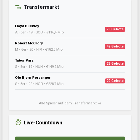
Transfermarkt
Lloyd Buckley
79 Gebote
A • 5er • 19 • SCO • €116,4 Mio
Robert McCrory
42 Gebote
M • 6er • 20 • NIR • €182,5 Mio
Tabor Pars
23 Gebote
S • 5er • 19 • HUN • €149,2 Mio
Ole Bjørn Porsanger
22 Gebote
S • 8er • 22 • NOR • €228,7 Mio
Alle Spieler auf dem Transfermarkt →
Live-Countdown