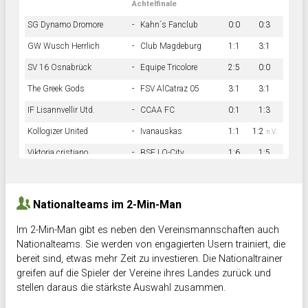
Achtelfinale
SG Dynamo Dromore
-
Kahn´s Fanclub
0:0
0:3
GW Wusch Herrlich
-
Club Magdeburg
1:1
3:1
SV 16 Osnabrück
-
Equipe Tricolore
2:5
0:0
The Greek Gods
-
FSV AlCatraz 05
3:1
3:1
IF Lisannvellir Utd.
-
CCAA FC
0:1
1:3
Kollogizer United
-
Ivanauskas
1:1
1:2
n.V.
Viktoria cristiano
-
BSF LO-City
1:6
1:5
Hnk Rama
-
Südstadkicker
0:1
2:2
Nationalteams im 2-Min-Man
Im 2-Min-Man gibt es neben den Vereinsmannschaften auch
Nationalteams. Sie werden von engagierten Usern trainiert, die
bereit sind, etwas mehr Zeit zu investieren. Die Nationaltrainer
greifen auf die Spieler der Vereine ihres Landes zurück und
stellen daraus die stärkste Auswahl zusammen.