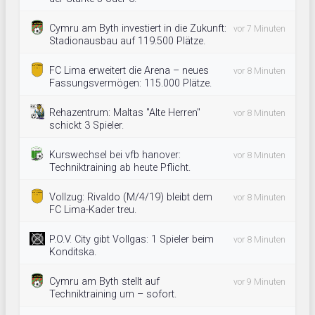
Cymru am Byth investiert in die Zukunft:
vor 7 Minuten
Stadionausbau auf 119.500 Plätze.
FC Lima erweitert die Arena – neues
vor 8 Minuten
Fassungsvermögen: 115.000 Plätze.
Rehazentrum: Maltas "Alte Herren"
vor 8 Minuten
schickt 3 Spieler.
Kurswechsel bei vfb hanover:
vor 8 Minuten
Techniktraining ab heute Pflicht.
Vollzug: Rivaldo (M/4/19) bleibt dem
vor 8 Minuten
FC Lima-Kader treu.
P.O.V. City gibt Vollgas: 1 Spieler beim
vor 8 Minuten
Konditska.
Cymru am Byth stellt auf
vor 9 Minuten
Techniktraining um – sofort.