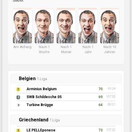
dabei.
Am Anfang
Nach 1
Nach 1
Nach 1
Nach 10
Woche
Monat
Jahr
Jahren
Belgien
1.Liga
Arminius Belgium
70
92:24
1
SWB Schildesche 05
69
107:25
2
Turbine Brügge
64
80:21
3
Griechenland
1.Liga
LE PELLEponese
73
127:22
1