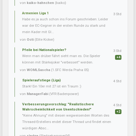
von
kaiko-hahnchen
(kaiko)
Armenien Liga 1
3 Std
Habe es ja auch schon ins Forum geschrieben: Leider
war der EC-Gegner in der ersten Runde zu stark und
mein Kader mit Gl...
von
Octi
(Elite Kicker)
Pfeile bei Nationalspieler?
3 Std
Wenn man drüber fährt sieht man es. Die Spieler
+4
können mit Stärkejoker "verbessert" werden.
von
WOMLSascha
(1.SFC Werda Praha 05)
Spieleraufstiege (Liga)
4 Std
Stark! Ein 10er mit 27 ist ein Traum :)
von
ManagerFabi
(VFR Badenpower)
Verbesserungsvorschlag: "Realistischere
4 Std
Wahrscheinlichkeit von Unentschieden!"
+2
"Keine Ahnung" mit diesen wegweisenden Worten des
Threaed-Erstellers endet dieser Thread und findet einen
würdigen Absc...
von
sledge
(Sledgehammer04)