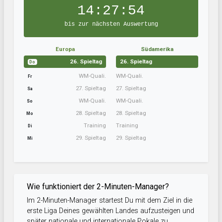
14:27:54
bis zur nächsten Auswertung
Europa
Südamerika
26. Spieltag
26. Spieltag
Do
WM-Quali.
WM-Quali.
Fr
27. Spieltag
27. Spieltag
Sa
WM-Quali.
WM-Quali.
So
28. Spieltag
28. Spieltag
Mo
Training
Training
Di
29. Spieltag
29. Spieltag
Mi
Wie funktioniert der 2-Minuten-Manager?
Im 2-Minuten-Manager startest Du mit dem Ziel in die
erste Liga Deines gewählten Landes aufzusteigen und
später nationale und internationale Pokale zu