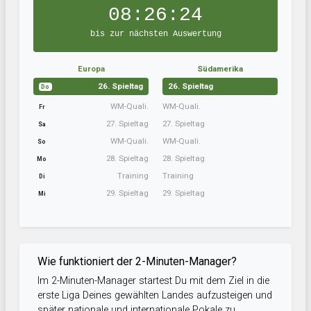
08:26:23
bis zur nächsten Auswertung
Europa
Südamerika
26. Spieltag
26. Spieltag
Do
WM-Quali.
WM-Quali.
Fr
27. Spieltag
27. Spieltag
Sa
WM-Quali.
WM-Quali.
So
28. Spieltag
28. Spieltag
Mo
Training
Training
Di
29. Spieltag
29. Spieltag
Mi
Wie funktioniert der 2-Minuten-Manager?
Im 2-Minuten-Manager startest Du mit dem Ziel in die
erste Liga Deines gewählten Landes aufzusteigen und
später nationale und internationale Pokale zu