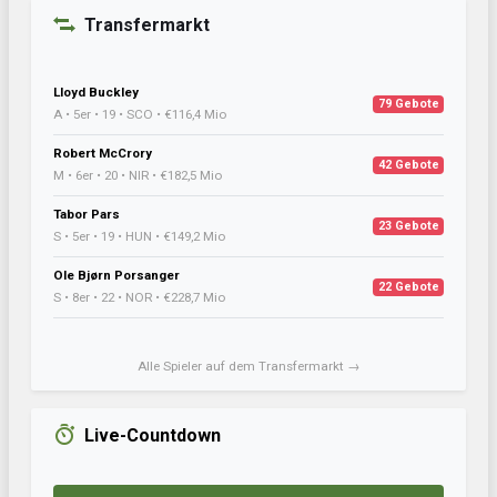
Transfermarkt
Lloyd Buckley
79 Gebote
A • 5er • 19 • SCO • €116,4 Mio
Robert McCrory
42 Gebote
M • 6er • 20 • NIR • €182,5 Mio
Tabor Pars
23 Gebote
S • 5er • 19 • HUN • €149,2 Mio
Ole Bjørn Porsanger
22 Gebote
S • 8er • 22 • NOR • €228,7 Mio
Alle Spieler auf dem Transfermarkt →
Live-Countdown