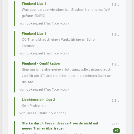
Finnland Liga 1
1 Std
Was aber gerade wichtiger ist , Stephan hat uns zur WM
geführt.🤩🤩🤩
von
pokerpaul
(Tus Totenkopf)
Finnland Liga 1
1 Std
CC-Titel gibt auch einen Punkt übrigens. Schon
komisch.
von
pokerpaul
(Tus Totenkopf)
Finnland - Qualifikation
1 Std
Stephan ich ziehe meinen Hut , ganz tolle Leistung auch
von Dir als NT. Und natürlich auch herzlichsten Dank an
die Abs...
von
pokerpaul
(Tus Totenkopf)
Liechtenstein Liga 2
2 Std
Kein Problem …
von
Gress
(Clube do Maricá)
Stärke durch Tausendsassa 4 wurde nicht auf
2 Std
neuen Trainer übertragen
+1