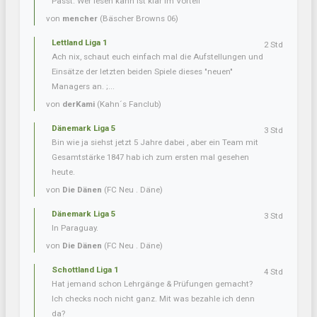
Passt. Wer lesen kann ist klar im Vorteil
von
mencher
(Bäscher Browns 06)
Lettland Liga 1
2 Std
Ach nix, schaut euch einfach mal die Aufstellungen und
Einsätze der letzten beiden Spiele dieses "neuen"
Managers an. ;...
von
derKami
(Kahn´s Fanclub)
Dänemark Liga 5
3 Std
Bin wie ja siehst jetzt 5 Jahre dabei , aber ein Team mit
Gesamtstärke 1847 hab ich zum ersten mal gesehen
heute.
von
Die Dänen
(FC Neu . Däne)
Dänemark Liga 5
3 Std
In Paraguay.
von
Die Dänen
(FC Neu . Däne)
Schottland Liga 1
4 Std
Hat jemand schon Lehrgänge & Prüfungen gemacht?
Ich checks noch nicht ganz. Mit was bezahle ich denn
da?