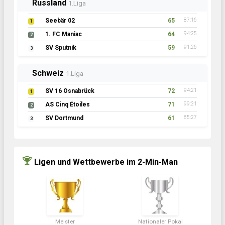
Russland
1.Liga
Seebär 02
65
87:16
1
1. FC Maniac
64
94:25
2
SV Sputnik
59
91:26
3
Schweiz
1.Liga
SV 16 Osnabrück
72
94:21
1
AS Cinq Étoiles
71
99:21
2
SV Dortmund
61
85:27
3
Ligen und Wettbewerbe im 2-Min-Man
Meister
Nationaler Pokal