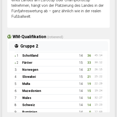
eines Landes am Eurocup oder Championscup
teilnehmen, hängt von der Platzierung des Landes in der
Fünfjahreswertung ab – ganz ähnlich wie in der realen
Fußballwelt.
WM-Qualifikation
(rotierend)
Gruppe 2
1
Schottland
14
36
45:14
●
2
Färöer
15
33
30:12
●
3
Norwegen
14
27
26:15
4
Slowakei
15
21
25:22
5
Malta
14
19
22:29
6
Mazedonien
14
15
19:24
7
Wales
14
14
32:27
8
Schweiz
14
14
15:23
9
Rumänien
14
0
12:60