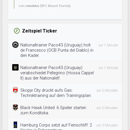
von
reisinho
(RFC Mount Florida)
Zeitspiel Ticker
Nationaltrainer Paco43 (Uruguay) holt
vor 1 Minute
de Francesco (OCB Punta del Diablo) in
den Kader.
Nationaltrainer Paco43 (Uruguay)
vor 1 Minute
verabschiedet Pellegrino (Hossa Cappel
II) aus der Nationalelf.
Skopje City drückt aufs Gas:
vor 2 Minuten
Techniktraining auf dem Trainingsplan.
Black Hawk United: 6 Spieler starten
vor 2 Minuten
zum Konditska.
Hamburg Corps setzt auf Feinschliff: 2
vor 3 Minuten