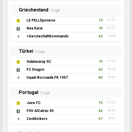
Griechenland
1.Liga
LE PELLEponese
73
127:22
1
Nea Karia
70
123:27
2
>GerstenSaftKommando
63
94:28
3
Türkei
1.Liga
Galatasaray SC
75
117:22
1
FC Dragon
62
90:28
2
İnşaat Bozcaada FK 1957
60
92:36
3
Portugal
1.Liga
Juve FC
73
112:23
1
FSV AlCatraz 05
64
96:32
2
Zentkickers
57
78:37
3