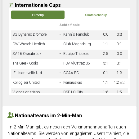
Internationale Cups
Eurocup
Championscup
Achtelfinale
SG Dynamo Dromore
-
Kahn´s Fanclub
0:0
0:3
GW Wusch Herrlich
-
Club Magdeburg
1:1
3:1
SV 16 Osnabrück
-
Equipe Tricolore
2:5
0:0
The Greek Gods
-
FSV AlCatraz 05
3:1
3:1
IF Lisannvellir Utd.
-
CCAA FC
0:1
1:3
Kollogizer United
-
Ivanauskas
1:1
1:2
n.V.
Viktoria cristiano
-
BSF LO-City
1:6
1:5
Hnk Rama
-
Südstadkicker
0:1
2:2
Nationalteams im 2-Min-Man
Im 2-Min-Man gibt es neben den Vereinsmannschaften auch
Nationalteams. Sie werden von engagierten Usern trainiert, die