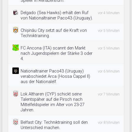
Spieler in Rehazentrum.
Delgado (Sea Hawks) erhält den Ruf
vor 4 Minuten
von Nationaltrainer Paco43 (Uruguay).
Chișinău City setzt auf die Kraft von
vor 5 Minuten
Techniktraining.
FC Ancona (ITA) scannt den Markt
vor 5 Minuten
nach Jugendspielern der Stärke 3 oder
4.
Nationaltrainer Paco43 (Uruguay)
vor 6 Minuten
verabschiedet Arca (Hossa Cappel II)
aus der Nationalelf.
Lok Altharen (CYP) schickt seine
vor 7 Minuten
Talentspäher auf die Pirsch nach
Mittelfeldspieler im Alter von 23-27
Jahren.
Belfast City: Techniktraining soll den
vor 8 Minuten
Unterschied machen.