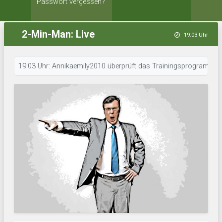
Passwort vergessen?
2-Min-Man: Live
19:03 Uhr
19:03 Uhr: Annikaemily2010 überprüft das Trainingsprogramm. • 19:02 Uhr