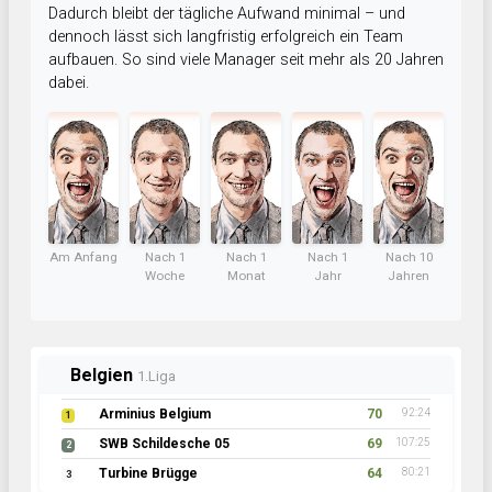
Dadurch bleibt der tägliche Aufwand minimal – und
dennoch lässt sich langfristig erfolgreich ein Team
aufbauen. So sind viele Manager seit mehr als 20 Jahren
dabei.
Am Anfang
Nach 1
Nach 1
Nach 1
Nach 10
Woche
Monat
Jahr
Jahren
Belgien
1.Liga
Arminius Belgium
70
92:24
1
SWB Schildesche 05
69
107:25
2
Turbine Brügge
64
80:21
3