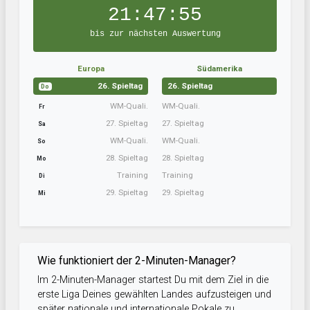
21:47:54
bis zur nächsten Auswertung
Europa
Südamerika
26. Spieltag
26. Spieltag
Do
WM-Quali.
WM-Quali.
Fr
27. Spieltag
27. Spieltag
Sa
WM-Quali.
WM-Quali.
So
28. Spieltag
28. Spieltag
Mo
Training
Training
Di
29. Spieltag
29. Spieltag
Mi
Wie funktioniert der 2-Minuten-Manager?
Im 2-Minuten-Manager startest Du mit dem Ziel in die
erste Liga Deines gewählten Landes aufzusteigen und
später nationale und internationale Pokale zu