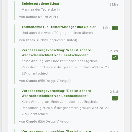
Spieleraufstiege (Liga)
6 Min
Mennea der Teufelskerl:)
von
sebiee
(SC N€APEL)
Teamchemie für Trainer/Manager und Spieler
1 Std
+1
Und auch die zweite TC ging an einen älteren.
von
Steaki
(Schweinepriester United)
Verbesserungsvorschlag: "Realistischere
2 Std
Wahrscheinlichkeit von Unentschieden!"
+1
Keine Ahnung, am Ende zählt doch das Ergebnis.
Realistisch gibt es auf der gesamten großen Welt ca. 20-
25% unentschied...
von
Claudo
(Eiði Deiggj Víkingur)
Verbesserungsvorschlag: "Realistischere
2 Std
Wahrscheinlichkeit von Unentschieden!"
+1
Keine Ahnung, am Ende zählt doch das Ergebnis.
Realistisch gibt es auf der gesamten großen Welt ca. 20-
25% unentschied...
von
Claudo
(Eiði Deiggj Víkingur)
Verbesserungsvorschlag: "Realistischere