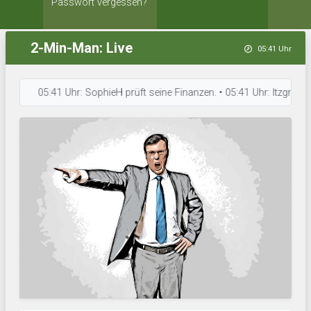
Passwort vergessen?
2-Min-Man: Live
05:41 Uhr
05:41 Uhr: SophieH prüft seine Finanzen. • 05:41 Uhr: Itzgrund Utd