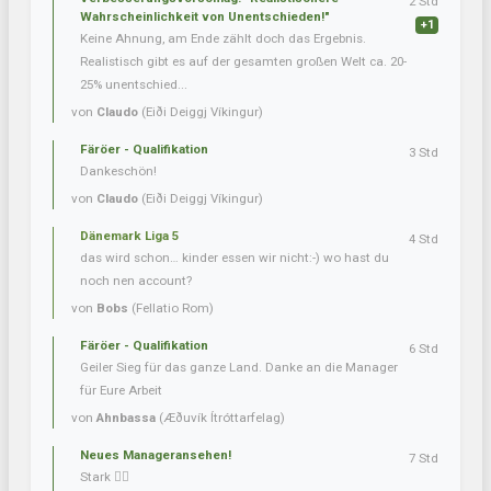
2 Std
Wahrscheinlichkeit von Unentschieden!"
+1
Keine Ahnung, am Ende zählt doch das Ergebnis.
Realistisch gibt es auf der gesamten großen Welt ca. 20-
25% unentschied...
von
Claudo
(Eiði Deiggj Víkingur)
Färöer - Qualifikation
3 Std
Dankeschön!
von
Claudo
(Eiði Deiggj Víkingur)
Dänemark Liga 5
4 Std
das wird schon… kinder essen wir nicht:-) wo hast du
noch nen account?
von
Bobs
(Fellatio Rom)
Färöer - Qualifikation
6 Std
Geiler Sieg für das ganze Land. Danke an die Manager
für Eure Arbeit
von
Ahnbassa
(Æðuvík Ítróttarfelag)
Neues Manageransehen!
7 Std
Stark 👍🏼