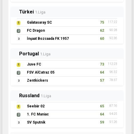
Türkei
1.Liga
Galatasaray SC
75
117:22
1
FC Dragon
62
90:28
2
İnşaat Bozcaada FK 1957
60
92:36
3
Portugal
1.Liga
Juve FC
73
112:23
1
FSV AlCatraz 05
64
96:32
2
Zentkickers
57
78:37
3
Russland
1.Liga
Seebär 02
65
87:16
1
1. FC Maniac
64
94:25
2
SV Sputnik
59
91:26
3