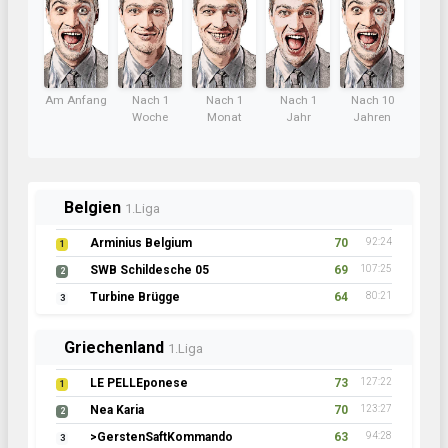
Am Anfang
Nach 1
Nach 1
Nach 1
Nach 10
Woche
Monat
Jahr
Jahren
Belgien
1.Liga
Arminius Belgium
70
92:24
1
SWB Schildesche 05
69
107:25
2
Turbine Brügge
64
80:21
3
Griechenland
1.Liga
LE PELLEponese
73
127:22
1
Nea Karia
70
123:27
2
>GerstenSaftKommando
63
94:28
3