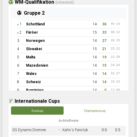
WM-Qualifikation
(rotierend)
Gruppe 2
1
Schottland
14
36
45:14
●
2
Färöer
15
33
30:12
●
3
Norwegen
14
27
26:15
4
Slowakei
15
21
25:22
5
Malta
14
19
22:29
6
Mazedonien
14
15
19:24
7
Wales
14
14
32:27
8
Schweiz
14
14
15:23
9
Rumänien
14
0
12:60
Internationale Cups
Eurocup
Championscup
Achtelfinale
SG Dynamo Dromore
-
Kahn´s Fanclub
0:0
0:3