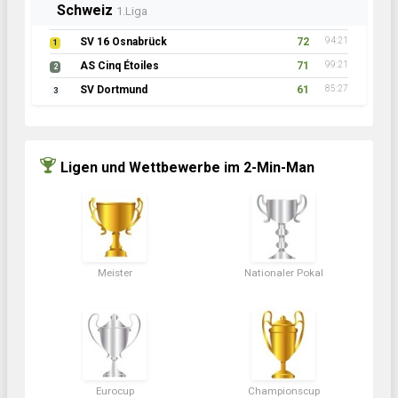
Schweiz
1.Liga
SV 16 Osnabrück
72
94:21
1
AS Cinq Étoiles
71
99:21
2
SV Dortmund
61
85:27
3
Ligen und Wettbewerbe im 2-Min-Man
Meister
Nationaler Pokal
Eurocup
Championscup