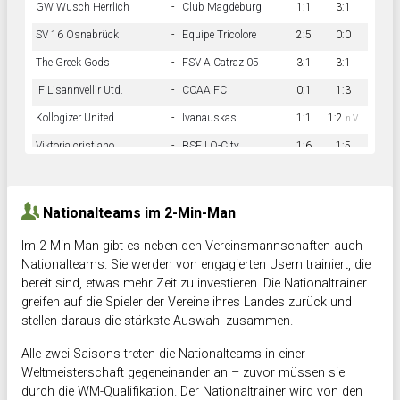
GW Wusch Herrlich
-
Club Magdeburg
1:1
3:1
SV 16 Osnabrück
-
Equipe Tricolore
2:5
0:0
The Greek Gods
-
FSV AlCatraz 05
3:1
3:1
IF Lisannvellir Utd.
-
CCAA FC
0:1
1:3
Kollogizer United
-
Ivanauskas
1:1
1:2
n.V.
Viktoria cristiano
-
BSF LO-City
1:6
1:5
Hnk Rama
-
Südstadkicker
0:1
2:2
Nationalteams im 2-Min-Man
Im 2-Min-Man gibt es neben den Vereinsmannschaften auch
Nationalteams. Sie werden von engagierten Usern trainiert, die
bereit sind, etwas mehr Zeit zu investieren. Die Nationaltrainer
greifen auf die Spieler der Vereine ihres Landes zurück und
stellen daraus die stärkste Auswahl zusammen.
Alle zwei Saisons treten die Nationalteams in einer
Weltmeisterschaft gegeneinander an – zuvor müssen sie
durch die WM-Qualifikation. Der Nationaltrainer wird von den