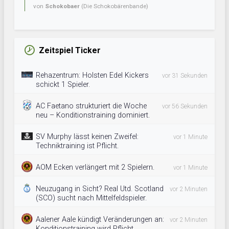
von
Schokobaer
(Die Schokobärenbande)
Zeitspiel Ticker
Rehazentrum: Holsten Edel Kickers
vor 31 Sekunden
schickt 1 Spieler.
AC Faetano strukturiert die Woche
vor 56 Sekunden
neu – Konditionstraining dominiert.
SV Murphy lässt keinen Zweifel:
vor 1 Minute
Techniktraining ist Pflicht.
AOM Ecken verlängert mit 2 Spielern.
vor 1 Minute
Neuzugang in Sicht? Real Utd. Scotland
vor 2 Minuten
(SCO) sucht nach Mittelfeldspieler.
Aalener Aale kündigt Veränderungen an:
vor 2 Minuten
Konditionstraining wird Pflicht.