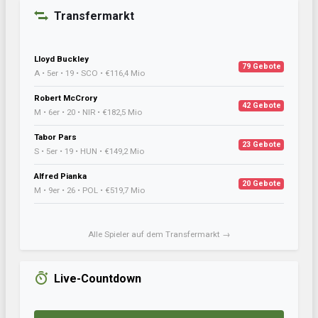
Transfermarkt
Lloyd Buckley
79 Gebote
A • 5er • 19 • SCO • €116,4 Mio
Robert McCrory
42 Gebote
M • 6er • 20 • NIR • €182,5 Mio
Tabor Pars
23 Gebote
S • 5er • 19 • HUN • €149,2 Mio
Alfred Pianka
20 Gebote
M • 9er • 26 • POL • €519,7 Mio
Alle Spieler auf dem Transfermarkt →
Live-Countdown