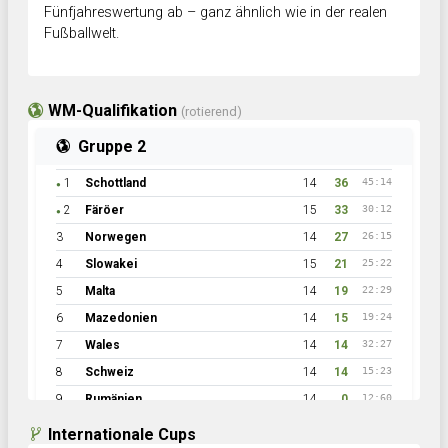
Fünfjahreswertung ab – ganz ähnlich wie in der realen
Fußballwelt.
WM-Qualifikation
(rotierend)
Gruppe 2
1
Schottland
14
36
45:14
●
2
Färöer
15
33
30:12
●
3
Norwegen
14
27
26:15
4
Slowakei
15
21
25:22
5
Malta
14
19
22:29
6
Mazedonien
14
15
19:24
7
Wales
14
14
32:27
8
Schweiz
14
14
15:23
9
Rumänien
14
0
12:60
Internationale Cups