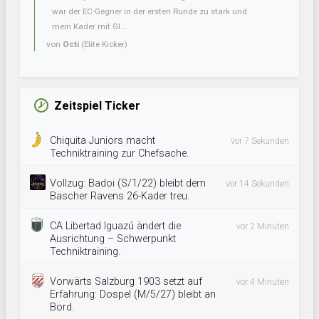
war der EC-Gegner in der ersten Runde zu stark und
mein Kader mit Gl...
von
Octi
(Elite Kicker)
Zeitspiel Ticker
Chiquita Juniors macht
vor 7 Sekunden
Techniktraining zur Chefsache.
Vollzug: Badoi (S/1/22) bleibt dem
vor 14 Sekunden
Bäscher Ravens 26-Kader treu.
CA Libertad Iguazú ändert die
vor 2 Minuten
Ausrichtung – Schwerpunkt
Techniktraining.
Vorwärts Salzburg 1903 setzt auf
vor 4 Minuten
Erfahrung: Dospel (M/5/27) bleibt an
Bord.