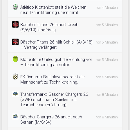
Atlético Klottenlott stellt die Weichen
vor 4 Minuten
neu: Techniktraining übernimmt.
Bäscher Titans 26 bindet Urech
vor 5 Minuten
(S/6/19) langfristig.
Bäscher Titans 26 hält Schibli (A/3/18)
vor 5 Minuten
– Vertrag verlängert.
Klottenlotte United gibt die Richtung vor
vor 5 Minuten
– Techniktraining ab sofort.
FK Dynamo Bratislava beordert die
vor 6 Minuten
Mannschaft zu Techniktraining.
Transfermarkt: Bäscher Chargers 26
vor 8 Minuten
(SWE) sucht nach Spielern mit
Teamchemie (Erfahrung).
Bäscher Chargers 26 angelt nach
vor 8 Minuten
Serhan (M/8/34).