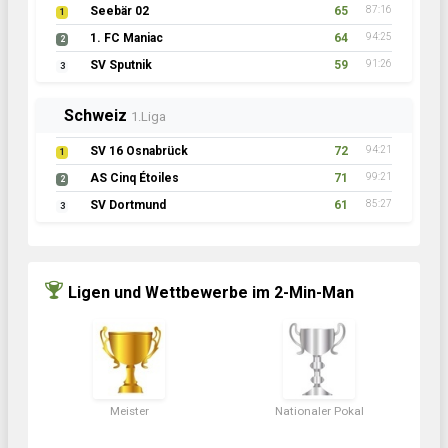
Seebär 02
65
87:16
1
1. FC Maniac
64
94:25
2
SV Sputnik
59
91:26
3
Schweiz
1.Liga
SV 16 Osnabrück
72
94:21
1
AS Cinq Étoiles
71
99:21
2
SV Dortmund
61
85:27
3
Ligen und Wettbewerbe im 2-Min-Man
Meister
Nationaler Pokal