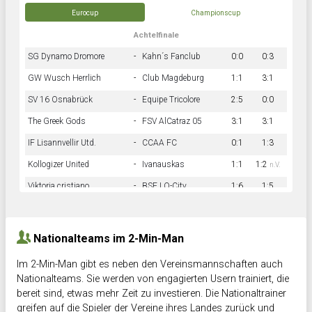
Eurocup
Championscup
Achtelfinale
SG Dynamo Dromore
-
Kahn´s Fanclub
0:0
0:3
GW Wusch Herrlich
-
Club Magdeburg
1:1
3:1
SV 16 Osnabrück
-
Equipe Tricolore
2:5
0:0
The Greek Gods
-
FSV AlCatraz 05
3:1
3:1
IF Lisannvellir Utd.
-
CCAA FC
0:1
1:3
Kollogizer United
-
Ivanauskas
1:1
1:2
n.V.
Viktoria cristiano
-
BSF LO-City
1:6
1:5
Hnk Rama
-
Südstadkicker
0:1
2:2
Nationalteams im 2-Min-Man
Im 2-Min-Man gibt es neben den Vereinsmannschaften auch
Nationalteams. Sie werden von engagierten Usern trainiert, die
bereit sind, etwas mehr Zeit zu investieren. Die Nationaltrainer
greifen auf die Spieler der Vereine ihres Landes zurück und