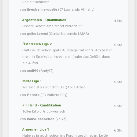
uns die schlecht...
von
ilvesheimergoalie
(07 Lowlands Athletic)
Argentinien - Qualifikation
4 Std
Unsere Gebete sind erhört worden..^^
von
geilerLemmi
(Genial Karamelo LMAA)
Österreich Liga 2
5 Std
Hatte auch schon späte Aufstiege mit >11%. Am besten
mehr in Spielkultur investieren (habe das Gefühl, dass
die Aufsti...
von
andi99
(Andy17)
Malta Liga 1
5 Std
Wir sind stolz auf dich DJ :) tolle Arbeit
von
Pereira
(FC Valletta City)
Finnland - Qualifikation
5 Std
Toller Erfolg, Glückwunsch
von
kaiko-hahnchen
(kaiko)
Armenien Liga 1
6 Std
Habe es ja auch schon ins Forum geschrieben: Leider