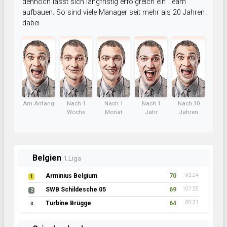
dennoch lässt sich langfristig erfolgreich ein Team
aufbauen. So sind viele Manager seit mehr als 20 Jahren
dabei.
Am Anfang
Nach 1
Nach 1
Nach 1
Nach 10
Woche
Monat
Jahr
Jahren
Belgien
1.Liga
Arminius Belgium
70
92:24
1
SWB Schildesche 05
69
107:25
2
Turbine Brügge
64
80:21
3