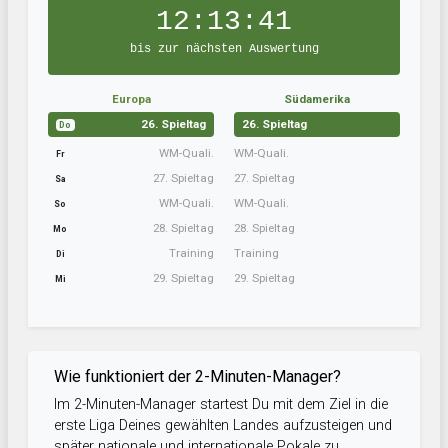
12:13:40
bis zur nächsten Auswertung
Europa
Südamerika
26. Spieltag
26. Spieltag
Do
WM-Quali.
WM-Quali.
Fr
27. Spieltag
27. Spieltag
Sa
WM-Quali.
WM-Quali.
So
28. Spieltag
28. Spieltag
Mo
Training
Training
Di
29. Spieltag
29. Spieltag
Mi
Wie funktioniert der 2-Minuten-Manager?
Im 2-Minuten-Manager startest Du mit dem Ziel in die
erste Liga Deines gewählten Landes aufzusteigen und
später nationale und internationale Pokale zu