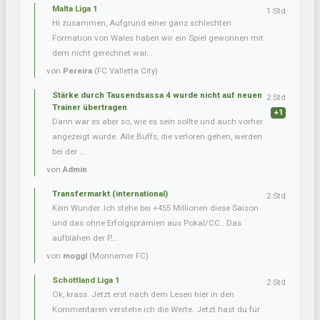
Malta Liga 1
1 Std
Hi zusammen, Aufgrund einer ganz schlechten
Formation von Wales haben wir ein Spiel gewonnen mit
dem nicht gerechnet war...
von
Pereira
(FC Valletta City)
Stärke durch Tausendsassa 4 wurde nicht auf neuen
2 Std
Trainer übertragen
+1
Dann war es aber so, wie es sein sollte und auch vorher
angezeigt wurde. Alle Buffs, die verloren gehen, werden
bei der ...
von
Admin
Transfermarkt (international)
2 Std
Kein Wunder..Ich stehe bei +455 Millionen diese Saison
und das ohne Erfolgsprämien aus Pokal/CC.. Das
aufblähen der P...
von
moggl
(Monnemer FC)
Schottland Liga 1
2 Std
Ok, krass. Jetzt erst nach dem Lesen hier in den
Kommentaren verstehe ich die Werte. Jetzt hast du für