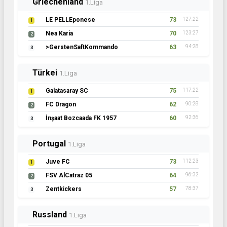
Griechenland
1.Liga
LE PELLEponese
73
127:22
1
Nea Karia
70
123:27
2
>GerstenSaftKommando
63
94:28
3
Türkei
1.Liga
Galatasaray SC
75
117:22
1
FC Dragon
62
90:28
2
İnşaat Bozcaada FK 1957
60
92:36
3
Portugal
1.Liga
Juve FC
73
112:23
1
FSV AlCatraz 05
64
96:32
2
Zentkickers
57
78:37
3
Russland
1.Liga