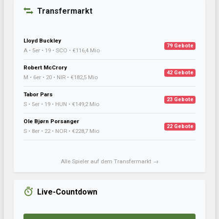
Transfermarkt
Lloyd Buckley
79 Gebote
A • 5er • 19 • SCO • €116,4 Mio
Robert McCrory
42 Gebote
M • 6er • 20 • NIR • €182,5 Mio
Tabor Pars
23 Gebote
S • 5er • 19 • HUN • €149,2 Mio
Ole Bjørn Porsanger
22 Gebote
S • 8er • 22 • NOR • €228,7 Mio
Alle Spieler auf dem Transfermarkt →
Live-Countdown