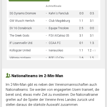
Achtelfinale
SG Dynamo Dromore
-
Kahn´s Fanclub
0:0
0:3
GW Wusch Herrlich
-
Club Magdeburg
1:1
3:1
SV 16 Osnabrück
-
Equipe Tricolore
2:5
0:0
The Greek Gods
-
FSV AlCatraz 05
3:1
3:1
IF Lisannvellir Utd.
-
CCAA FC
0:1
1:3
Kollogizer United
-
Ivanauskas
1:1
1:2
n.V.
Viktoria cristiano
-
BSF LO-City
1:6
1:5
Hnk Rama
-
Südstadkicker
0:1
2:2
Nationalteams im 2-Min-Man
Im 2-Min-Man gibt es neben den Vereinsmannschaften auch
Nationalteams. Sie werden von engagierten Usern trainiert, die
bereit sind, etwas mehr Zeit zu investieren. Die Nationaltrainer
greifen auf die Spieler der Vereine ihres Landes zurück und
stellen daraus die stärkste Auswahl zusammen.