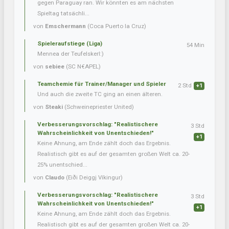
gegen Paraguay ran. Wir könnten es am nächsten
Spieltag tatsächli...
von
Emschermann
(Coca Puerto la Cruz)
Spieleraufstiege (Liga)
54 Min
Mennea der Teufelskerl:)
von
sebiee
(SC N€APEL)
Teamchemie für Trainer/Manager und Spieler
2 Std
+1
Und auch die zweite TC ging an einen älteren.
von
Steaki
(Schweinepriester United)
Verbesserungsvorschlag: "Realistischere
3 Std
Wahrscheinlichkeit von Unentschieden!"
+1
Keine Ahnung, am Ende zählt doch das Ergebnis.
Realistisch gibt es auf der gesamten großen Welt ca. 20-
25% unentschied...
von
Claudo
(Eiði Deiggj Víkingur)
Verbesserungsvorschlag: "Realistischere
3 Std
Wahrscheinlichkeit von Unentschieden!"
+1
Keine Ahnung, am Ende zählt doch das Ergebnis.
Realistisch gibt es auf der gesamten großen Welt ca. 20-