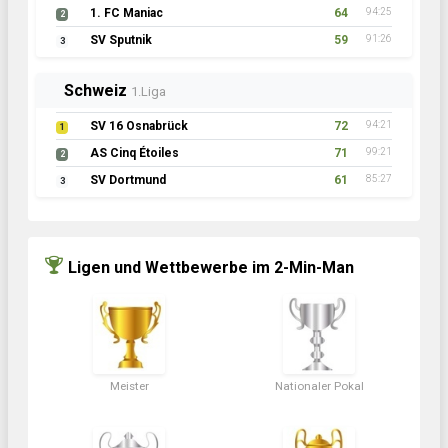
1. FC Maniac
64
94:25
2
SV Sputnik
59
91:26
3
Schweiz
1.Liga
SV 16 Osnabrück
72
94:21
1
AS Cinq Étoiles
71
99:21
2
SV Dortmund
61
85:27
3
Ligen und Wettbewerbe im 2-Min-Man
Meister
Nationaler Pokal