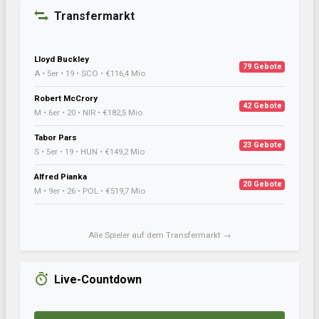
Transfermarkt
Lloyd Buckley
79 Gebote
A • 5er • 19 • SCO • €116,4 Mio
Robert McCrory
42 Gebote
M • 6er • 20 • NIR • €182,5 Mio
Tabor Pars
23 Gebote
S • 5er • 19 • HUN • €149,2 Mio
Alfred Pianka
20 Gebote
M • 9er • 26 • POL • €519,7 Mio
Alle Spieler auf dem Transfermarkt →
Live-Countdown