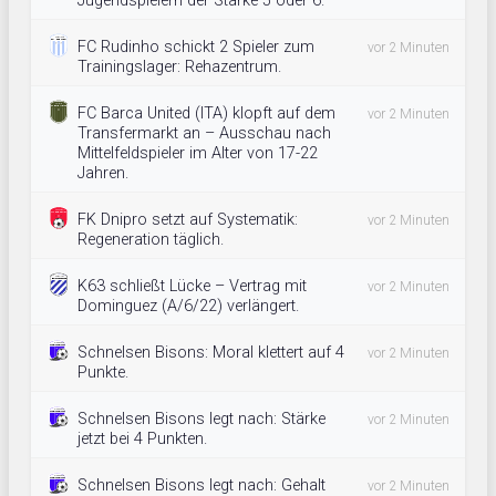
Jugendspielern der Stärke 5 oder 6.
FC Rudinho schickt 2 Spieler zum
vor 2 Minuten
Trainingslager: Rehazentrum.
FC Barca United (ITA) klopft auf dem
vor 2 Minuten
Transfermarkt an – Ausschau nach
Mittelfeldspieler im Alter von 17-22
Jahren.
FK Dnipro setzt auf Systematik:
vor 2 Minuten
Regeneration täglich.
K63 schließt Lücke – Vertrag mit
vor 2 Minuten
Dominguez (A/6/22) verlängert.
Schnelsen Bisons: Moral klettert auf 4
vor 2 Minuten
Punkte.
Schnelsen Bisons legt nach: Stärke
vor 2 Minuten
jetzt bei 4 Punkten.
Schnelsen Bisons legt nach: Gehalt
vor 2 Minuten