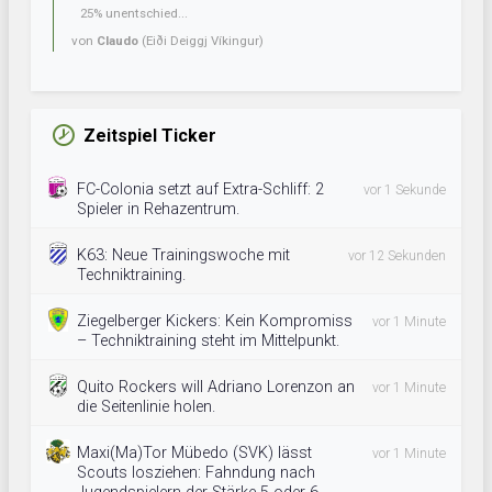
25% unentschied...
von
Claudo
(Eiði Deiggj Víkingur)
Zeitspiel Ticker
FC-Colonia setzt auf Extra-Schliff: 2
vor 1 Sekunde
Spieler in Rehazentrum.
K63: Neue Trainingswoche mit
vor 12 Sekunden
Techniktraining.
Ziegelberger Kickers: Kein Kompromiss
vor 1 Minute
– Techniktraining steht im Mittelpunkt.
Quito Rockers will Adriano Lorenzon an
vor 1 Minute
die Seitenlinie holen.
Maxi(Ma)Tor Mübedo (SVK) lässt
vor 1 Minute
Scouts losziehen: Fahndung nach