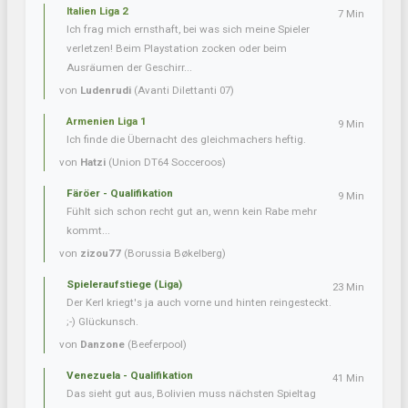
Italien Liga 2
7 Min
Ich frag mich ernsthaft, bei was sich meine Spieler
verletzen! Beim Playstation zocken oder beim
Ausräumen der Geschirr...
von
Ludenrudi
(Avanti Dilettanti 07)
Armenien Liga 1
9 Min
Ich finde die Übernacht des gleichmachers heftig.
von
Hatzi
(Union DT64 Socceroos)
Färöer - Qualifikation
9 Min
Fühlt sich schon recht gut an, wenn kein Rabe mehr
kommt...
von
zizou77
(Borussia Bøkelberg)
Spieleraufstiege (Liga)
23 Min
Der Kerl kriegt's ja auch vorne und hinten reingesteckt.
;-) Glückunsch.
von
Danzone
(Beeferpool)
Venezuela - Qualifikation
41 Min
Das sieht gut aus, Bolivien muss nächsten Spieltag