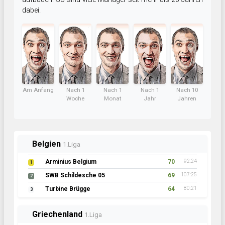
dabei.
Am Anfang
Nach 1
Nach 1
Nach 1
Nach 10
Woche
Monat
Jahr
Jahren
Belgien
1.Liga
Arminius Belgium
70
92:24
1
SWB Schildesche 05
69
107:25
2
Turbine Brügge
64
80:21
3
Griechenland
1.Liga