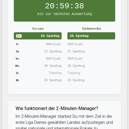
20:59:37
bis zur nächsten Auswertung
Europa
Südamerika
26. Spieltag
26. Spieltag
Do
WM-Quali.
WM-Quali.
Fr
27. Spieltag
27. Spieltag
Sa
WM-Quali.
WM-Quali.
So
28. Spieltag
28. Spieltag
Mo
Training
Training
Di
29. Spieltag
29. Spieltag
Mi
Wie funktioniert der 2-Minuten-Manager?
Im 2-Minuten-Manager startest Du mit dem Ziel in die
erste Liga Deines gewählten Landes aufzusteigen und
später nationale und internationale Pokale zu