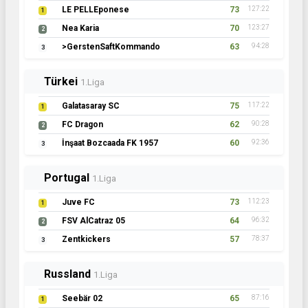
LE PELLEponese
73
127:22
1
Nea Karia
70
123:27
2
>GerstenSaftKommando
63
94:28
3
Türkei
1.Liga
Galatasaray SC
75
117:22
1
FC Dragon
62
90:28
2
İnşaat Bozcaada FK 1957
60
92:36
3
Portugal
1.Liga
Juve FC
73
112:23
1
FSV AlCatraz 05
64
96:32
2
Zentkickers
57
78:37
3
Russland
1.Liga
Seebär 02
65
87:16
1