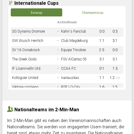
Internationale Cups
Eurocup
Championscup
Achtelfinale
SG Dynamo Dromore
-
Kahn´s Fanclub
0:0
0:3
GW Wusch Herrlich
-
Club Magdeburg
1:1
3:1
SV 16 Osnabrück
-
Equipe Tricolore
2:5
0:0
The Greek Gods
-
FSV AlCatraz 05
3:1
3:1
IF Lisannvellir Utd.
-
CCAA FC
0:1
1:3
Kollogizer United
-
Ivanauskas
1:1
1:2
n.V.
Viktoria cristiano
-
BSF LO-City
1:6
1:5
Hnk Rama
-
Südstadkicker
0:1
2:2
Nationalteams im 2-Min-Man
Im 2-Min-Man gibt es neben den Vereinsmannschaften auch
Nationalteams. Sie werden von engagierten Usern trainiert, die
bereit sind, etwas mehr Zeit zu investieren. Die Nationaltrainer