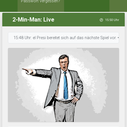
Passwort vergessen?
2-Min-Man: Live
15:50 Uhr
15:48 Uhr: el Presi bereitet sich auf das nächste Spiel vor. • 15:48 U