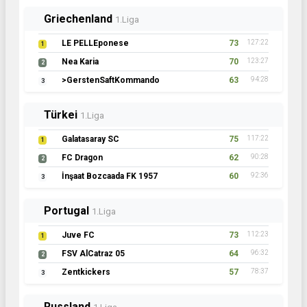
Griechenland
1.Liga
LE PELLEponese
73
127:22
1
Nea Karia
70
123:27
2
>GerstenSaftKommando
63
94:28
3
Türkei
1.Liga
Galatasaray SC
75
117:22
1
FC Dragon
62
90:28
2
İnşaat Bozcaada FK 1957
60
92:36
3
Portugal
1.Liga
Juve FC
73
112:23
1
FSV AlCatraz 05
64
96:32
2
Zentkickers
57
78:37
3
Russland