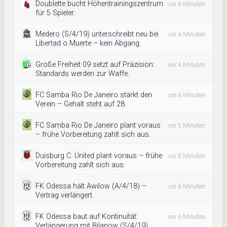
Doublette bucht Höhentrainingszentrum
vor 4 Minuten
für 5 Spieler.
Medero (S/4/19) unterschreibt neu bei
vor 4 Minuten
Libertad o Muerte – kein Abgang.
Große Freiheit 09 setzt auf Präzision:
vor 4 Minuten
Standards werden zur Waffe.
FC Samba Rio De Janeiro stärkt den
vor 4 Minuten
Verein – Gehalt steht auf 28.
FC Samba Rio De Janeiro plant voraus
vor 5 Minuten
– frühe Vorbereitung zahlt sich aus.
Duisburg C. United plant voraus – frühe
vor 5 Minuten
Vorbereitung zahlt sich aus.
FK Odessa hält Awilow (A/4/18) –
vor 6 Minuten
Vertrag verlängert.
FK Odessa baut auf Kontinuität:
vor 6 Minuten
Verlängerung mit Bilanow (S/4/19).