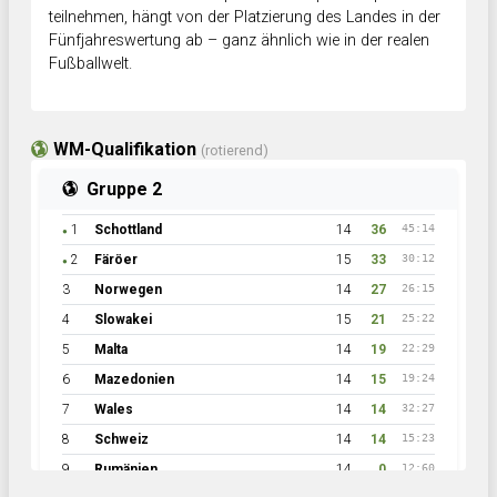
teilnehmen, hängt von der Platzierung des Landes in der
Fünfjahreswertung ab – ganz ähnlich wie in der realen
Fußballwelt.
WM-Qualifikation
(rotierend)
Gruppe 2
1
Schottland
14
36
45:14
●
2
Färöer
15
33
30:12
●
3
Norwegen
14
27
26:15
4
Slowakei
15
21
25:22
5
Malta
14
19
22:29
6
Mazedonien
14
15
19:24
7
Wales
14
14
32:27
8
Schweiz
14
14
15:23
9
Rumänien
14
0
12:60