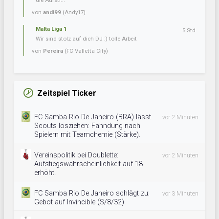
die Aufsti...
von
andi99
(Andy17)
Malta Liga 1
5 Std
Wir sind stolz auf dich DJ :) tolle Arbeit
von
Pereira
(FC Valletta City)
Zeitspiel Ticker
FC Samba Rio De Janeiro (BRA) lässt
vor 2 Minuten
Scouts losziehen: Fahndung nach
Spielern mit Teamchemie (Stärke).
Vereinspolitik bei Doublette:
vor 2 Minuten
Aufstiegswahrscheinlichkeit auf 18
erhöht.
FC Samba Rio De Janeiro schlägt zu:
vor 3 Minuten
Gebot auf Invincible (S/8/32).