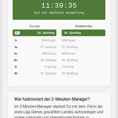
11:39:35
bis zur nächsten Auswertung
Europa
Südamerika
26. Spieltag
26. Spieltag
Do
WM-Quali.
WM-Quali.
Fr
27. Spieltag
27. Spieltag
Sa
WM-Quali.
WM-Quali.
So
28. Spieltag
28. Spieltag
Mo
Training
Training
Di
29. Spieltag
29. Spieltag
Mi
Wie funktioniert der 2-Minuten-Manager?
Im 2-Minuten-Manager startest Du mit dem Ziel in die
erste Liga Deines gewählten Landes aufzusteigen und
später nationale und internationale Pokale zu