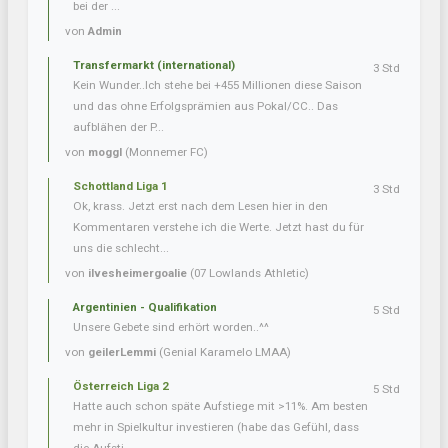
bei der ...
von
Admin
Transfermarkt (international)
3 Std
Kein Wunder..Ich stehe bei +455 Millionen diese Saison
und das ohne Erfolgsprämien aus Pokal/CC.. Das
aufblähen der P...
von
moggl
(Monnemer FC)
Schottland Liga 1
3 Std
Ok, krass. Jetzt erst nach dem Lesen hier in den
Kommentaren verstehe ich die Werte. Jetzt hast du für
uns die schlecht...
von
ilvesheimergoalie
(07 Lowlands Athletic)
Argentinien - Qualifikation
5 Std
Unsere Gebete sind erhört worden..^^
von
geilerLemmi
(Genial Karamelo LMAA)
Österreich Liga 2
5 Std
Hatte auch schon späte Aufstiege mit >11%. Am besten
mehr in Spielkultur investieren (habe das Gefühl, dass