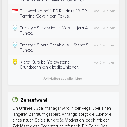
Planwechsel bei 1.FC Reudnitz 13: PR-
vor 6 Minuten
Termine rückt in den Fokus.
Freestyle S investiert in Moral – jetzt 4
vor 6 Minuten
Punkte.
Freestyle S baut Gehalt aus – Stand: 5
vor 6 Minuten
Punkte.
Klarer Kurs bei Yellowstone:
vor 6 Minuten
Grundtechniken gibt die Linie vor.
Aktivitäten aus allen Ligen
Zeitaufwand
Ein Online-Fußballmanager wird in der Regel über einen
längeren Zeitraum gespielt. Anfangs sorgt die Euphorie
eines neuen Spiels für große Motivation, doch mit der
Zeit lässt diese Begeisterung oft nach. Die Folge: Das