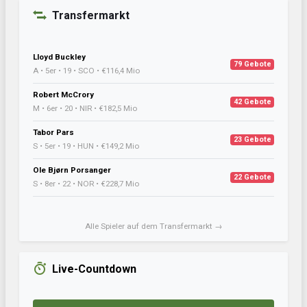
Transfermarkt
Lloyd Buckley
79 Gebote
A • 5er • 19 • SCO • €116,4 Mio
Robert McCrory
42 Gebote
M • 6er • 20 • NIR • €182,5 Mio
Tabor Pars
23 Gebote
S • 5er • 19 • HUN • €149,2 Mio
Ole Bjørn Porsanger
22 Gebote
S • 8er • 22 • NOR • €228,7 Mio
Alle Spieler auf dem Transfermarkt →
Live-Countdown