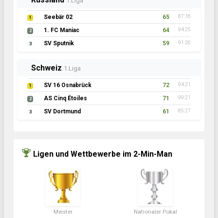
1.Liga
Seebär 02
65
87:16
1
1. FC Maniac
64
94:25
2
SV Sputnik
59
91:26
3
Schweiz
1.Liga
SV 16 Osnabrück
72
94:21
1
AS Cinq Étoiles
71
99:21
2
SV Dortmund
61
85:27
3
Ligen und Wettbewerbe im 2-Min-Man
Meister
Nationaler Pokal