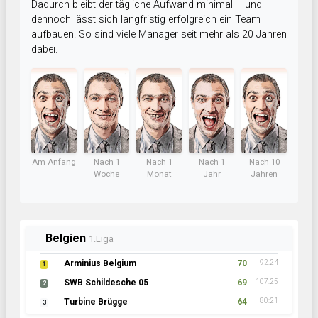
Dadurch bleibt der tägliche Aufwand minimal – und
dennoch lässt sich langfristig erfolgreich ein Team
aufbauen. So sind viele Manager seit mehr als 20 Jahren
dabei.
Am Anfang
Nach 1
Nach 1
Nach 1
Nach 10
Woche
Monat
Jahr
Jahren
Belgien
1.Liga
Arminius Belgium
70
92:24
1
SWB Schildesche 05
69
107:25
2
Turbine Brügge
64
80:21
3