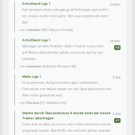
Schottland Liga 1
23 Min
Hat jemand schon Lehrgänge & Prüfungen gemacht?
Ich checks noch nicht ganz. Mit was bezahle ich denn
da?
von
reisinho
(RFC Mount Florida)
Schottland Liga 1
28 Min
Manager ist kein Problem. Beim Trainer muss man
+2
auf Werte übernehmen gehen und nicht auf tp neu
verteilen.
von
mencher
(Bäscher Browns 06)
Malta Liga 1
2 Std
Hi zusammen, Aufgrund einer ganz schlechten
Formation von Wales haben wir ein Spiel gewonnen mit
dem nicht gerechnet war...
von
Pereira
(FC Valletta City)
Stärke durch Tausendsassa 4 wurde nicht auf neuen
3 Std
Trainer übertragen
+1
Dann war es aber so, wie es sein sollte und auch vorher
angezeigt wurde. Alle Buffs, die verloren gehen, werden