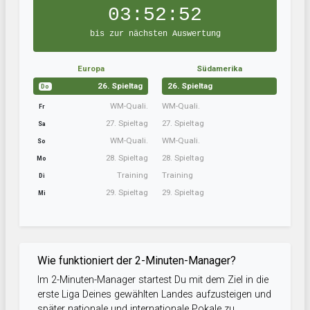
03:52:51
bis zur nächsten Auswertung
Europa
Südamerika
26. Spieltag
26. Spieltag
Do
WM-Quali.
WM-Quali.
Fr
27. Spieltag
27. Spieltag
Sa
WM-Quali.
WM-Quali.
So
28. Spieltag
28. Spieltag
Mo
Training
Training
Di
29. Spieltag
29. Spieltag
Mi
Wie funktioniert der 2-Minuten-Manager?
Im 2-Minuten-Manager startest Du mit dem Ziel in die
erste Liga Deines gewählten Landes aufzusteigen und
später nationale und internationale Pokale zu