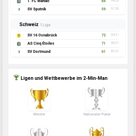
1. FC Maniac
64
94:25
2
SV Sputnik
59
91:26
3
Schweiz
1.Liga
SV 16 Osnabrück
72
94:21
1
AS Cinq Étoiles
71
99:21
2
SV Dortmund
61
85:27
3
Ligen und Wettbewerbe im 2-Min-Man
Meister
Nationaler Pokal