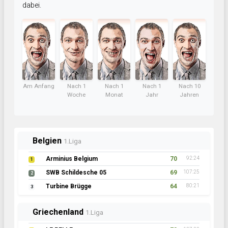
dabei.
Am Anfang
Nach 1
Nach 1
Nach 1
Nach 10
Woche
Monat
Jahr
Jahren
Belgien
1.Liga
Arminius Belgium
70
92:24
1
SWB Schildesche 05
69
107:25
2
Turbine Brügge
64
80:21
3
Griechenland
1.Liga