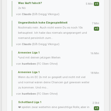
Was läuft falsch?
5 Min
+1
2x Nö
von
Claudo
(Eiði Deiggj Víkingur)
Ungewöhnlich hohe Eingespielhheit
7 Min
Nochmals nein. Auch nicht wenn Du es noch 10x
+1
behauptest. Ich habe das niemals angeprangert und
niemand persönlich zum...
von
Claudo
(Eiði Deiggj Víkingur)
Armenien Liga 1
16 Min
*und mit deinen jetzigen Werten
von
huetteben
(FC Oben Ohne)
Armenien Liga 1
18 Min
Wenn du im EC 2x mit sv gespielt und nicht mit viel
und normal wären deine Chancen gut gewesen weiter
zu kommen. Und mo...
von
huetteben
(FC Oben Ohne)
Schottland Liga 1
2 Std
❤️ spielen zwar weiterhin eine gewichtige Rolle, aber in
+1