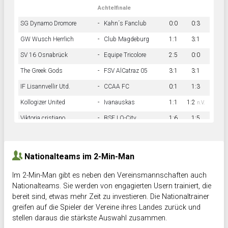
Achtelfinale
SG Dynamo Dromore
-
Kahn´s Fanclub
0:0
0:3
GW Wusch Herrlich
-
Club Magdeburg
1:1
3:1
SV 16 Osnabrück
-
Equipe Tricolore
2:5
0:0
The Greek Gods
-
FSV AlCatraz 05
3:1
3:1
IF Lisannvellir Utd.
-
CCAA FC
0:1
1:3
Kollogizer United
-
Ivanauskas
1:1
1:2
n.V.
Viktoria cristiano
-
BSF LO-City
1:6
1:5
Hnk Rama
-
Südstadkicker
0:1
2:2
Nationalteams im 2-Min-Man
Im 2-Min-Man gibt es neben den Vereinsmannschaften auch
Nationalteams. Sie werden von engagierten Usern trainiert, die
bereit sind, etwas mehr Zeit zu investieren. Die Nationaltrainer
greifen auf die Spieler der Vereine ihres Landes zurück und
stellen daraus die stärkste Auswahl zusammen.