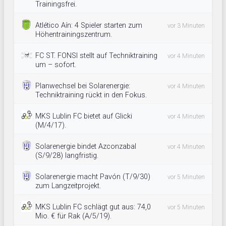
Trainingsfrei.
Atlético Aín: 4 Spieler starten zum
vor 3 Minuten
Höhentrainingszentrum.
FC ST. FONSI stellt auf Techniktraining
vor 4 Minuten
um – sofort.
Planwechsel bei Solarenergie:
vor 4 Minuten
Techniktraining rückt in den Fokus.
MKS Lublin FC bietet auf Glicki
vor 4 Minuten
(M/4/17).
Solarenergie bindet Azconzabal
vor 4 Minuten
(S/9/28) langfristig.
Solarenergie macht Pavón (T/9/30)
vor 5 Minuten
zum Langzeitprojekt.
MKS Lublin FC schlägt gut aus: 74,0
vor 5 Minuten
Mio. € für Rak (A/5/19).