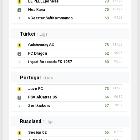
LE PELLEponese
73
127:22
1
Nea Karia
70
123:27
2
>GerstenSaftKommando
63
94:28
3
Türkei
1.Liga
Galatasaray SC
75
117:22
1
FC Dragon
62
90:28
2
İnşaat Bozcaada FK 1957
60
92:36
3
Portugal
1.Liga
Juve FC
73
112:23
1
FSV AlCatraz 05
64
96:32
2
Zentkickers
57
78:37
3
Russland
1.Liga
Seebär 02
65
87:16
1