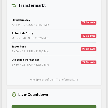
Transfermarkt
Lloyd Buckley
79 Gebote
A • 5er • 19 • SCO • €116,4 Mio
Robert McCrory
42 Gebote
M • 6er • 20 • NIR • €182,5 Mio
Tabor Pars
23 Gebote
S • 5er • 19 • HUN • €149,2 Mio
Ole Bjørn Porsanger
22 Gebote
S • 8er • 22 • NOR • €228,7 Mio
Alle Spieler auf dem Transfermarkt →
Live-Countdown