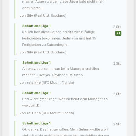
meinen Augen werden diese Jäger bald nicht mehr
dominieren...
von
Silv
(Real Utd. Scotland)
Schottland Liga 1
2 Std
Na, ich hab diese Saison bereits vier zufällige
+1
Fertigkeiten bekommen. Jeder von uns hat 15
Fertigkeiten zu Saisonbegin...
von
Silv
(Real Utd. Scotland)
Schottland Liga 1
2 Std
Ah okay, das kann man beim Manager erstellen
machen. I see you Raymond Reisinho.
von
reisinho
(RFC Mount Florida)
Schottland Liga 1
2 Std
Und wichtigste Frage: Warum heißt dein Manager so
wie du?! :D
von
reisinho
(RFC Mount Florida)
Schottland Liga 1
2 Std
Ok, danke. Das hat geholfen. Mein Gehirn wollte wohl
einfach nicht wahrhaben, dass ich tatsächlich Herzen