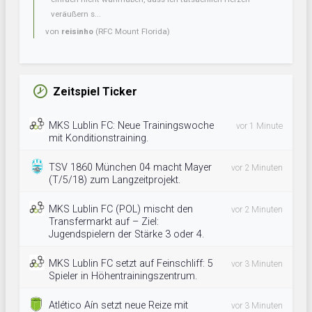
veräußern s...
von
reisinho
(RFC Mount Florida)
Zeitspiel Ticker
MKS Lublin FC: Neue Trainingswoche
vor 1 Minute
mit Konditionstraining.
TSV 1860 München 04 macht Mayer
vor 2 Minuten
(T/5/18) zum Langzeitprojekt.
MKS Lublin FC (POL) mischt den
vor 2 Minuten
Transfermarkt auf – Ziel:
Jugendspielern der Stärke 3 oder 4.
MKS Lublin FC setzt auf Feinschliff: 5
vor 3 Minuten
Spieler in Höhentrainingszentrum.
Atlético Aín setzt neue Reize mit
vor 3 Minuten