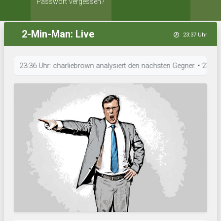
Passwort vergessen?
2-Min-Man: Live
23:37 Uhr
23:36 Uhr: charliebrown analysiert den nächsten Gegner. • 23:36 Uhr: 