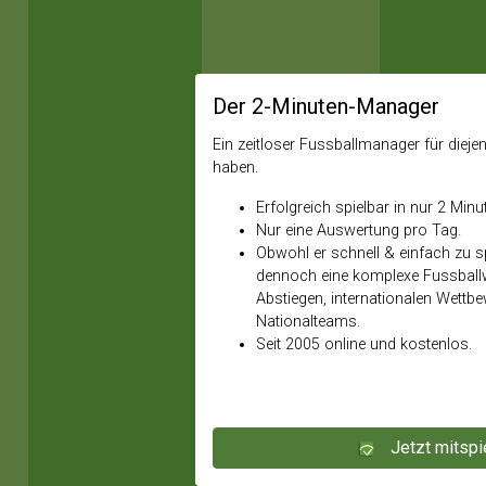
Der 2-Minuten-Manager
Ein zeitloser Fussballmanager für diejeni
haben.
Erfolgreich spielbar in nur 2 Minu
Nur eine Auswertung pro Tag.
Obwohl er schnell & einfach zu spi
dennoch eine komplexe Fussballw
Abstiegen, internationalen Wettb
Nationalteams.
Seit 2005 online und kostenlos.
Jetzt mitspi