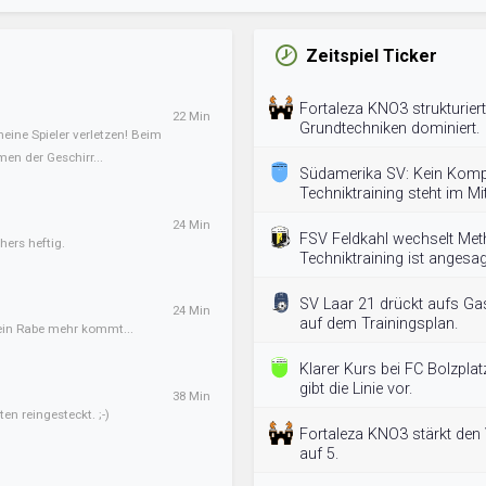
Zeitspiel Ticker
Fortaleza KNO3 strukturier
22 Min
Grundtechniken dominiert.
meine Spieler verletzen! Beim
en der Geschirr...
Südamerika SV: Kein Kom
Techniktraining steht im Mit
24 Min
FSV Feldkahl wechselt Me
hers heftig.
Techniktraining ist angesag
SV Laar 21 drückt aufs Ga
24 Min
auf dem Trainingsplan.
kein Rabe mehr kommt...
Klarer Kurs bei FC Bolzplat
gibt die Linie vor.
38 Min
en reingesteckt. ;-)
Fortaleza KNO3 stärkt den 
auf 5.