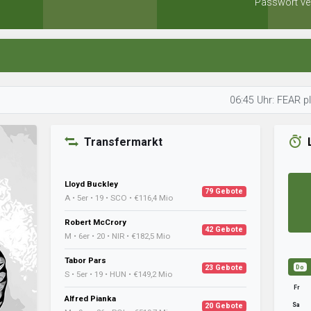
Passwort ve
06:45 Uhr: FEAR plant seine 
Transfermarkt
Lloyd Buckley
79 Gebote
A • 5er • 19 • SCO • €116,4 Mio
Robert McCrory
42 Gebote
M • 6er • 20 • NIR • €182,5 Mio
Tabor Pars
23 Gebote
Do
S • 5er • 19 • HUN • €149,2 Mio
Fr
Alfred Pianka
Sa
20 Gebote