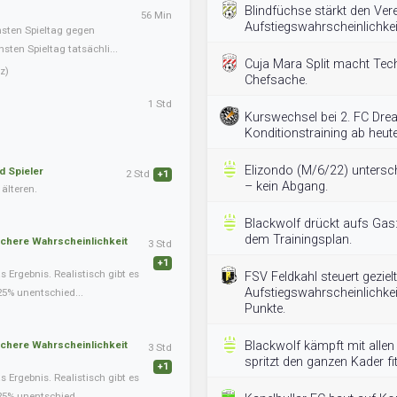
Blindfüchse stärkt den Ver
56 Min
Aufstiegswahrscheinlichkeit
hsten Spieltag gegen
ten Spieltag tatsächli...
Cuja Mara Split macht Tech
z)
Chefsache.
1 Std
Kurswechsel bei 2. FC Dre
Konditionstraining ab heute 
Elizondo (M/6/22) untersch
d Spieler
2 Std
+1
– kein Abgang.
älteren.
Blackwolf drückt aufs Gas:
dem Trainingsplan.
schere Wahrscheinlichkeit
3 Std
+1
Ergebnis. Realistisch gibt es
FSV Feldkahl steuert geziel
Aufstiegswahrscheinlichke
25% unentschied...
Punkte.
schere Wahrscheinlichkeit
Blackwolf kämpft mit allen 
3 Std
spritzt den ganzen Kader fit
+1
Ergebnis. Realistisch gibt es
25% unentschied...