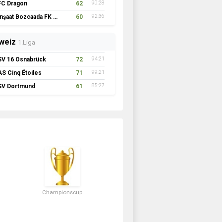
FC Dragon
62
90:28
İnşaat Bozcaada FK 1957
60
92:36
weiz
1.Liga
SV 16 Osnabrück
72
94:21
AS Cinq Étoiles
71
99:21
SV Dortmund
61
85:27
Championscup