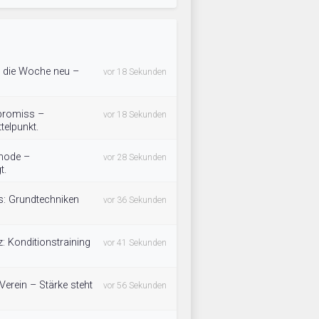
t die Woche neu –
vor 18 Sekunden
promiss –
vor 18 Sekunden
telpunkt.
thode –
vor 28 Sekunden
t.
s: Grundtechniken
vor 36 Sekunden
z: Konditionstraining
vor 41 Sekunden
Verein – Stärke steht
vor 56 Sekunden