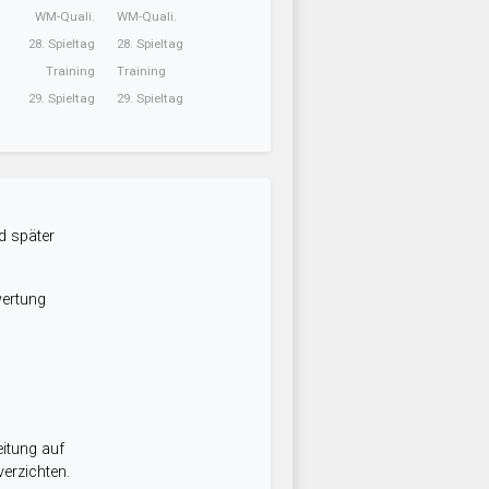
WM-Quali.
WM-Quali.
28. Spieltag
28. Spieltag
Training
Training
29. Spieltag
29. Spieltag
d später
wertung
itung auf
erzichten.