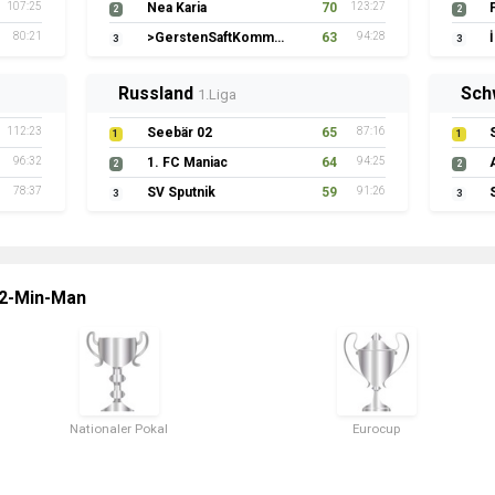
107:25
Nea Karia
70
123:27
2
2
80:21
>GerstenSaftKommando
63
94:28
3
3
Russland
Sch
1.Liga
112:23
Seebär 02
65
87:16
1
1
96:32
1. FC Maniac
64
94:25
2
2
78:37
SV Sputnik
59
91:26
3
3
 2-Min-Man
Nationaler Pokal
Eurocup