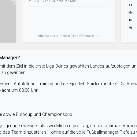
M • 9er • 26 • POL • €519,7 Mio
So
Mo
Di
Mi
Alle Spieler auf dem Transfermarkt →
-Manager?
it dem Ziel in die erste Liga Deines gewählten Landes aufzusteigen un
e zu gewinnen.
ent: Aufstellung, Training und gelegentlich Spielertransfers. Die Aus
 Nacht um 03:30 Uhr.
ele sowie Eurocup und Championscup
el genügen weniger als zwei Minuten pro Tag, um die optimale Vorbere
 das Team einzustellen – ohne auf die volle Fußballmanager-Tiefe zu v