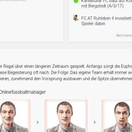
Kanelbullar FC baut auf Kon
mit Bergstedt (A/3/17).
FC AT Ruhleben II investier
Spieler dabei.
Aktivitäte
r Regel über einen längeren Zeitraum gespielt. Anfangs sorgt die Eupho
 diese Begeisterung oft nach. Die Folge: Das eigene Team erhält immer
stieren, zunehmend den Vorsprung ausbauen und die Spitze übernehme
nlinefussballmanager