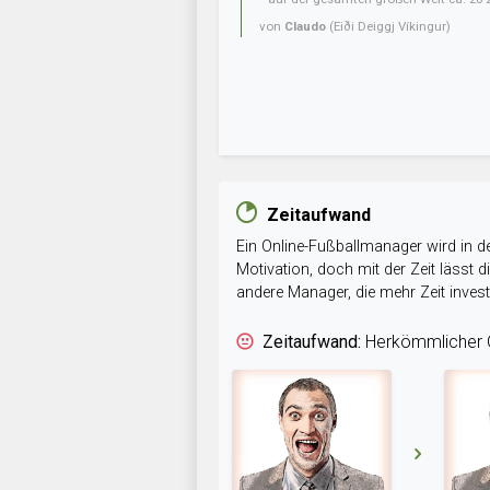
von
Claudo
(Eiði Deiggj Víkingur)
Zeitaufwand
Ein Online-Fußballmanager wird in de
Motivation, doch mit der Zeit lässt
andere Manager, die mehr Zeit inve
Zeitaufwand:
Herkömmlicher O