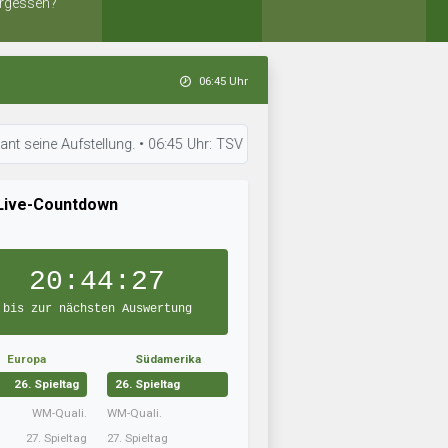
rgessen?
06:45 Uhr
Aufstellung. • 06:45 Uhr: TSV Forstenried ist bereit für den nächsten Sp
Live-Countdown
20:44:26
bis zur nächsten Auswertung
Europa
Südamerika
26. Spieltag
26. Spieltag
WM-Quali.
WM-Quali.
27. Spieltag
27. Spieltag