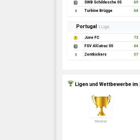
SWB Schildesche 05
69
2
Turbine Brügge
64
3
Portugal
1.Liga
Juve FC
73
1
FSV AlCatraz 05
64
2
Zentkickers
57
3
Ligen und Wettbewerbe im
Meister