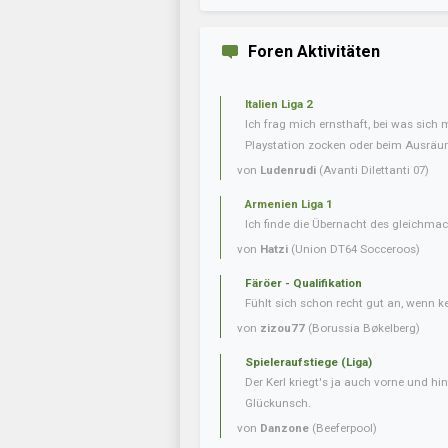
Foren Aktivitäten
Italien Liga 2
Ich frag mich ernsthaft, bei was sich 
Playstation zocken oder beim Ausräum
von
Ludenrudi
(Avanti Dilettanti 07)
Armenien Liga 1
Ich finde die Übernacht des gleichmac
von
Hatzi
(Union DT64 Socceroos)
Färöer - Qualifikation
Fühlt sich schon recht gut an, wenn 
von
zizou77
(Borussia Bøkelberg)
Spieleraufstiege (Liga)
Der Kerl kriegt's ja auch vorne und hint
Glückunsch.
von
Danzone
(Beeferpool)