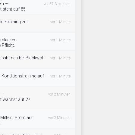
ein –
vor 57 Sekunden
 steht auf 85.
niktraining zur
vor 1 Minute
amkicker:
vor 1 Minute
Pflicht.
reibt neu bei Blackwolf
vor 1 Minute
 Konditionstraining auf
vor 1 Minute
t –
vor 2 Minuten
it wächst auf 27
Mitteln: Promiarzt
vor 2 Minuten
.