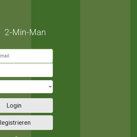
2-Min-Man
mail
Login
Registrieren