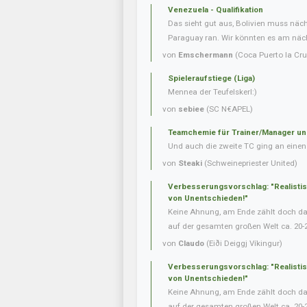
Venezuela - Qualifikation
Das sieht gut aus, Bolivien muss näc
Paraguay ran. Wir könnten es am nächs
von
Emschermann
(Coca Puerto la Cru
Spieleraufstiege (Liga)
Mennea der Teufelskerl:)
von
sebiee
(SC N€APEL)
Teamchemie für Trainer/Manager un
Und auch die zweite TC ging an einen 
von
Steaki
(Schweinepriester United)
Verbesserungsvorschlag: "Realisti
von Unentschieden!"
Keine Ahnung, am Ende zählt doch das 
auf der gesamten großen Welt ca. 20-
von
Claudo
(Eiði Deiggj Víkingur)
Verbesserungsvorschlag: "Realisti
von Unentschieden!"
Keine Ahnung, am Ende zählt doch das 
auf der gesamten großen Welt ca. 20-