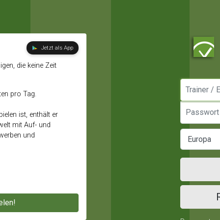
Jetzt als App
gen, die keine Zeit
Manager / E
ten pro Tag.
Passwort
elen ist, enthält er
elt mit Auf- und
ewerben und
elen!