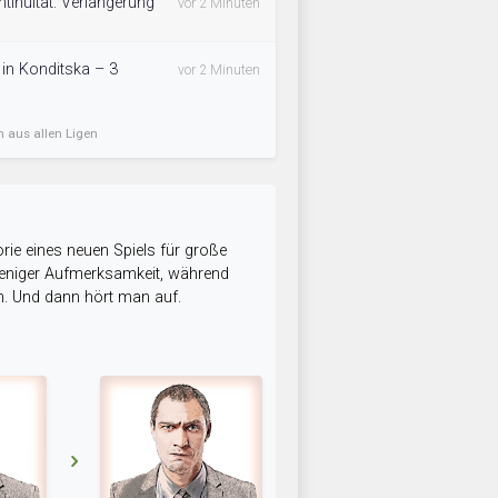
tinuität: Verlängerung
vor 2 Minuten
t in Konditska – 3
vor 2 Minuten
n aus allen Ligen
rie eines neuen Spiels für große
 weniger Aufmerksamkeit, während
n. Und dann hört man auf.