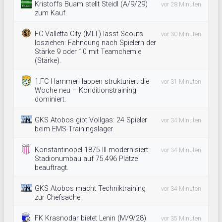
Kristoffs Buam stellt Steidl (A/9/29)
vor 28 Minuten
zum Kauf.
FC Valletta City (MLT) lässt Scouts
vor 30 Minuten
losziehen: Fahndung nach Spielern der
Stärke 9 oder 10 mit Teamchemie
(Stärke).
1.FC HammerHappen strukturiert die
vor 31 Minuten
Woche neu – Konditionstraining
dominiert.
GKS Atobos gibt Vollgas: 24 Spieler
vor 34 Minuten
beim EMS-Trainingslager.
Konstantinopel 1875 III modernisiert:
vor 34 Minuten
Stadionumbau auf 75.496 Plätze
beauftragt.
GKS Atobos macht Techniktraining
vor 34 Minuten
zur Chefsache.
FK Krasnodar bietet Lenin (M/9/28)
vor 35 Minuten