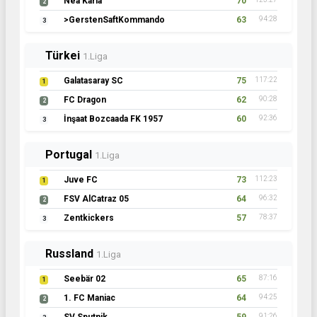
Nea Karia
70
2
>GerstenSaftKommando
63
94:28
3
Türkei
1.Liga
Galatasaray SC
75
117:22
1
FC Dragon
62
90:28
2
İnşaat Bozcaada FK 1957
60
92:36
3
Portugal
1.Liga
Juve FC
73
112:23
1
FSV AlCatraz 05
64
96:32
2
Zentkickers
57
78:37
3
Russland
1.Liga
Seebär 02
65
87:16
1
1. FC Maniac
64
94:25
2
91:26