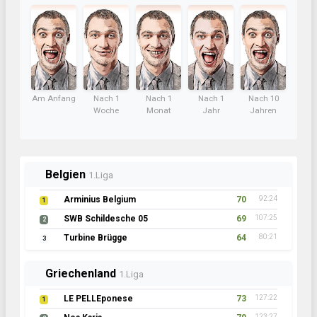
Am Anfang
Nach 1
Nach 1
Nach 1
Nach 10
Woche
Monat
Jahr
Jahren
Belgien
1.Liga
Arminius Belgium
70
92:24
1
SWB Schildesche 05
69
107:25
2
Turbine Brügge
64
80:21
3
Griechenland
1.Liga
LE PELLEponese
73
127:22
1
123:27