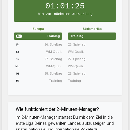
01:01:25
bis zur nächsten Auswertung
Europa
Südamerika
Training
Training
Do
26. Spieltag
26. Spieltag
Fr
WM-Quali.
WM-Quali.
Sa
27. Spieltag
27. Spieltag
So
WM-Quali.
WM-Quali.
Mo
28. Spieltag
28. Spieltag
Di
Training
Training
Mi
Wie funktioniert der 2-Minuten-Manager?
Im 2-Minuten-Manager startest Du mit dem Ziel in die
erste Liga Deines gewählten Landes aufzusteigen und
später nationale und internationale Pokale zu