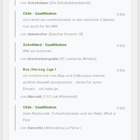
von
Schokobaer
(Die Schokobärenbande)
Chile - Qualifikation
5 Std
Uns reicht ein unentschieden in den nächsten 2 Spielen
nun auch für die WM
von
demencher
(Bäscher Browns 18)
Schottland - Qualifikation
5 Std
WM, wir kommen.
von
ilvesheimergoalie
(07 Lowlands Athletic)
Bos./Herzeg. Liga 1
5 Std
Ich möchte hier mal Alija und DelBosque meinen
größten Respekt aussprechen... danke für euren
Einsatz... ich habe ge...
von
MarcelA
(1.FC Lok Willerstedt)
Chile - Qualifikation
5 Std
Geile Rückrunde. 3 Unentschieden und ein Rabe. What a
Pest.
von
Danzette
(Adrenalina La Parva )