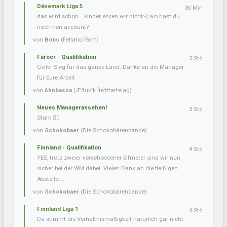
Dänemark Liga 5
30 Min
das wird schon… kinder essen wir nicht:-) wo hast du
noch nen account?
von
Bobs
(Fellatio Rom)
Färöer - Qualifikation
3 Std
Geiler Sieg für das ganze Land. Danke an die Manager
für Eure Arbeit
von
Ahnbassa
(Æðuvík Ítróttarfelag)
Neues Manageransehen!
3 Std
Stark 👍🏼
von
Schokobaer
(Die Schokobärenbande)
Finnland - Qualifikation
4 Std
YES, trotz zweier verschossener Elfmeter sind wir nun
sicher bei der WM dabei. Vielen Dank an die fleißigen
Absteller...
von
Schokobaer
(Die Schokobärenbande)
Finnland Liga 1
4 Std
Da stimmt die Verhältnismäßigkeit natürlich gar nicht