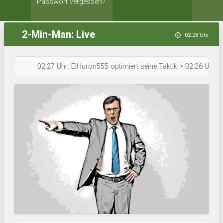
Passwort vergessen?
2-Min-Man: Live
02:28 Uhr
02:27 Uhr: ElHuron555 optimiert seine Taktik. • 02:26 Uhr: AFC T