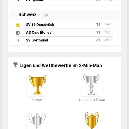
SV Sputnik
59
3
Schweiz
1.Liga
SV 16 Osnabrück
72
94:21
1
AS Cinq Étoiles
71
99:21
2
SV Dortmund
61
85:27
3
Ligen und Wettbewerbe im 2-Min-Man
Meister
Nationaler Pokal