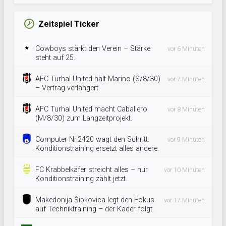
Zeitspiel Ticker
Cowboys stärkt den Verein – Stärke
vor 6 Minuten
steht auf 25.
AFC Turhal United hält Marino (S/8/30)
vor 7 Minuten
– Vertrag verlängert.
AFC Turhal United macht Caballero
vor 8 Minuten
(M/8/30) zum Langzeitprojekt.
Computer Nr.2420 wagt den Schritt:
vor 9 Minuten
Konditionstraining ersetzt alles andere.
FC Krabbelkäfer streicht alles – nur
vor 10 Minuten
Konditionstraining zählt jetzt.
Makedonija Šipkovica legt den Fokus
vor 17 Minuten
auf Techniktraining – der Kader folgt.