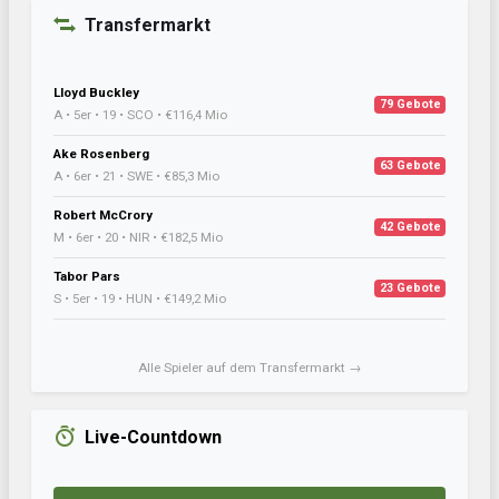
Transfermarkt
Lloyd Buckley
79 Gebote
A • 5er • 19 • SCO • €116,4 Mio
Ake Rosenberg
63 Gebote
A • 6er • 21 • SWE • €85,3 Mio
Robert McCrory
42 Gebote
M • 6er • 20 • NIR • €182,5 Mio
Tabor Pars
23 Gebote
S • 5er • 19 • HUN • €149,2 Mio
Alle Spieler auf dem Transfermarkt →
Live-Countdown