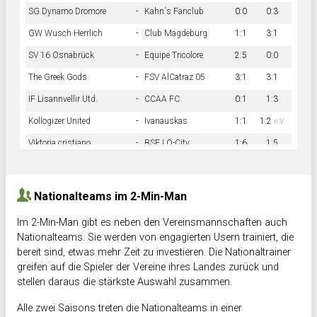
SG Dynamo Dromore
-
Kahn´s Fanclub
0:0
0:3
GW Wusch Herrlich
-
Club Magdeburg
1:1
3:1
SV 16 Osnabrück
-
Equipe Tricolore
2:5
0:0
The Greek Gods
-
FSV AlCatraz 05
3:1
3:1
IF Lisannvellir Utd.
-
CCAA FC
0:1
1:3
Kollogizer United
-
Ivanauskas
1:1
1:2
n.V.
Viktoria cristiano
-
BSF LO-City
1:6
1:5
Hnk Rama
-
Südstadkicker
0:1
2:2
Nationalteams im 2-Min-Man
Im 2-Min-Man gibt es neben den Vereinsmannschaften auch
Nationalteams. Sie werden von engagierten Usern trainiert, die
bereit sind, etwas mehr Zeit zu investieren. Die Nationaltrainer
greifen auf die Spieler der Vereine ihres Landes zurück und
stellen daraus die stärkste Auswahl zusammen.
Alle zwei Saisons treten die Nationalteams in einer