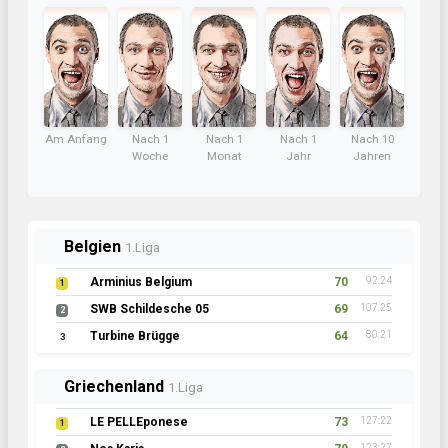
Am Anfang
Nach 1
Nach 1
Nach 1
Nach 10
Woche
Monat
Jahr
Jahren
Belgien
1.Liga
Arminius Belgium
70
92:24
1
SWB Schildesche 05
69
107:25
2
Turbine Brügge
64
80:21
3
Griechenland
1.Liga
LE PELLEponese
73
127:22
1
123:27