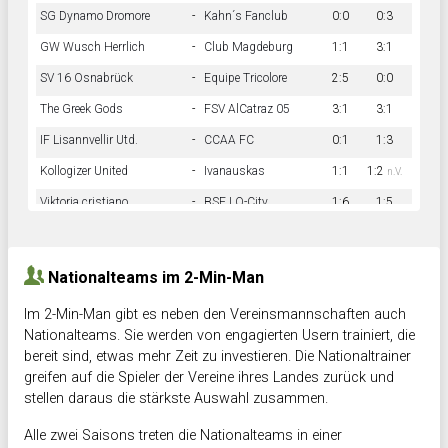
SG Dynamo Dromore
-
Kahn´s Fanclub
0:0
0:3
GW Wusch Herrlich
-
Club Magdeburg
1:1
3:1
SV 16 Osnabrück
-
Equipe Tricolore
2:5
0:0
The Greek Gods
-
FSV AlCatraz 05
3:1
3:1
IF Lisannvellir Utd.
-
CCAA FC
0:1
1:3
Kollogizer United
-
Ivanauskas
1:1
1:2
n.V.
Viktoria cristiano
-
BSF LO-City
1:6
1:5
Hnk Rama
-
Südstadkicker
0:1
2:2
Nationalteams im 2-Min-Man
Im 2-Min-Man gibt es neben den Vereinsmannschaften auch
Nationalteams. Sie werden von engagierten Usern trainiert, die
bereit sind, etwas mehr Zeit zu investieren. Die Nationaltrainer
greifen auf die Spieler der Vereine ihres Landes zurück und
stellen daraus die stärkste Auswahl zusammen.
Alle zwei Saisons treten die Nationalteams in einer