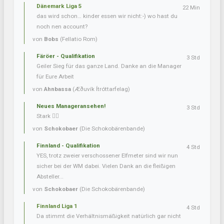
Dänemark Liga 5
22 Min
das wird schon… kinder essen wir nicht:-) wo hast du
noch nen account?
von
Bobs
(Fellatio Rom)
Färöer - Qualifikation
3 Std
Geiler Sieg für das ganze Land. Danke an die Manager
für Eure Arbeit
von
Ahnbassa
(Æðuvík Ítróttarfelag)
Neues Manageransehen!
3 Std
Stark 👍🏼
von
Schokobaer
(Die Schokobärenbande)
Finnland - Qualifikation
4 Std
YES, trotz zweier verschossener Elfmeter sind wir nun
sicher bei der WM dabei. Vielen Dank an die fleißigen
Absteller...
von
Schokobaer
(Die Schokobärenbande)
Finnland Liga 1
4 Std
Da stimmt die Verhältnismäßigkeit natürlich gar nicht