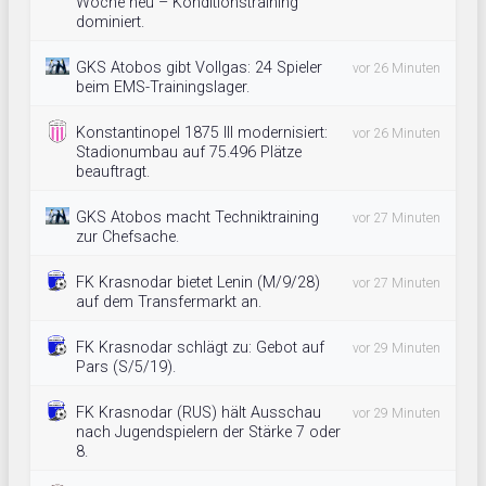
Woche neu – Konditionstraining
dominiert.
GKS Atobos gibt Vollgas: 24 Spieler
vor 26 Minuten
beim EMS-Trainingslager.
Konstantinopel 1875 III modernisiert:
vor 26 Minuten
Stadionumbau auf 75.496 Plätze
beauftragt.
GKS Atobos macht Techniktraining
vor 27 Minuten
zur Chefsache.
FK Krasnodar bietet Lenin (M/9/28)
vor 27 Minuten
auf dem Transfermarkt an.
FK Krasnodar schlägt zu: Gebot auf
vor 29 Minuten
Pars (S/5/19).
FK Krasnodar (RUS) hält Ausschau
vor 29 Minuten
nach Jugendspielern der Stärke 7 oder
8.