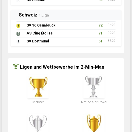
SV Sputnik
59
3
Schweiz
1.Liga
SV 16 Osnabrück
72
94:21
1
AS Cinq Étoiles
71
99:21
2
SV Dortmund
61
85:27
3
Ligen und Wettbewerbe im 2-Min-Man
Meister
Nationaler Pokal