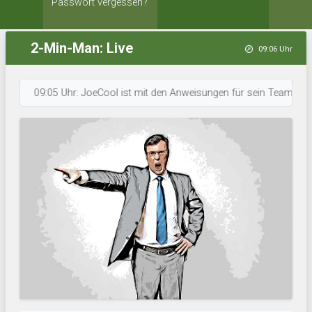
Passwort vergessen?
2-Min-Man: Live
09:06 Uhr
09:05 Uhr: JoeCool ist mit den Anweisungen für sein Team durch. • 