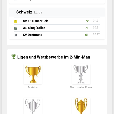
Schweiz
1.Liga
SV 16 Osnabrück
72
94:21
1
AS Cinq Étoiles
71
99:21
2
SV Dortmund
61
85:27
3
Ligen und Wettbewerbe im 2-Min-Man
Meister
Nationaler Pokal