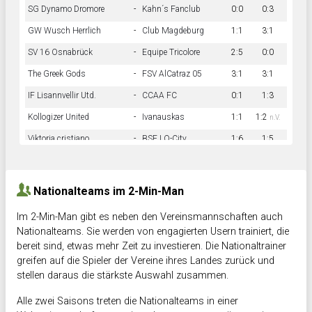
SG Dynamo Dromore
-
Kahn´s Fanclub
0:0
0:3
GW Wusch Herrlich
-
Club Magdeburg
1:1
3:1
SV 16 Osnabrück
-
Equipe Tricolore
2:5
0:0
The Greek Gods
-
FSV AlCatraz 05
3:1
3:1
IF Lisannvellir Utd.
-
CCAA FC
0:1
1:3
Kollogizer United
-
Ivanauskas
1:1
1:2
n.V.
Viktoria cristiano
-
BSF LO-City
1:6
1:5
Hnk Rama
-
Südstadkicker
0:1
2:2
Nationalteams im 2-Min-Man
Im 2-Min-Man gibt es neben den Vereinsmannschaften auch
Nationalteams. Sie werden von engagierten Usern trainiert, die
bereit sind, etwas mehr Zeit zu investieren. Die Nationaltrainer
greifen auf die Spieler der Vereine ihres Landes zurück und
stellen daraus die stärkste Auswahl zusammen.
Alle zwei Saisons treten die Nationalteams in einer