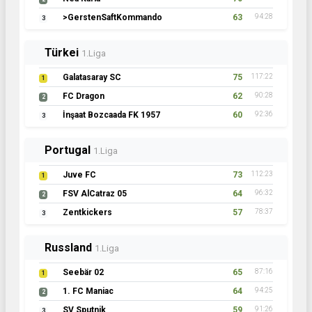
>GerstenSaftKommando
63
94:28
3
Türkei
1.Liga
Galatasaray SC
75
117:22
1
FC Dragon
62
90:28
2
İnşaat Bozcaada FK 1957
60
92:36
3
Portugal
1.Liga
Juve FC
73
112:23
1
FSV AlCatraz 05
64
96:32
2
Zentkickers
57
78:37
3
Russland
1.Liga
Seebär 02
65
87:16
1
1. FC Maniac
64
94:25
2
SV Sputnik
59
91:26
3