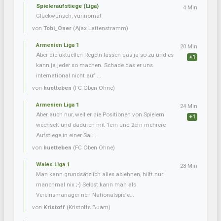
Spieleraufstiege (Liga)
4 Min
Glückwunsch, vurinoma!
von
Tobi_Oner
(Ajax Lattenstramm)
Armenien Liga 1
20 Min
Aber die aktuellen Regeln lassen das ja so zu und es
+1
kann ja jeder so machen. Schade das er uns
international nicht auf ...
von
huetteben
(FC Oben Ohne)
Armenien Liga 1
24 Min
Aber auch nur, weil er die Positionen von Spielern
+1
wechselt und dadurch mit 1ern und 2ern mehrere
Aufstiege in einer Sai...
von
huetteben
(FC Oben Ohne)
Wales Liga 1
28 Min
Man kann grundsätzlich alles ablehnen, hilft nur
manchmal nix ;-) Selbst kann man als
Vereinsmanager nen Nationalspiele...
von
Kristoff
(Kristoffs Buam)