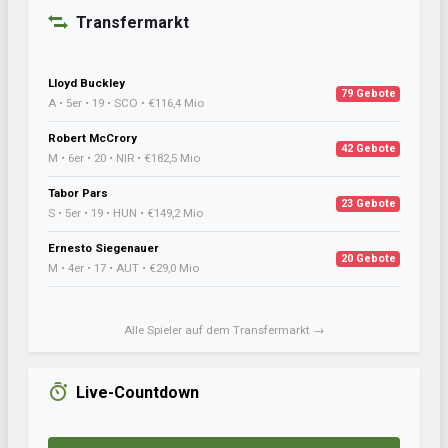
Transfermarkt
Lloyd Buckley
79 Gebote
A • 5er • 19 • SCO • €116,4 Mio
Robert McCrory
42 Gebote
M • 6er • 20 • NIR • €182,5 Mio
Tabor Pars
23 Gebote
S • 5er • 19 • HUN • €149,2 Mio
Ernesto Siegenauer
20 Gebote
M • 4er • 17 • AUT • €29,0 Mio
Alle Spieler auf dem Transfermarkt →
Live-Countdown