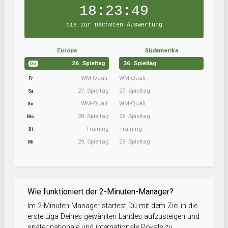
18:23:49
bis zur nächsten Auswertung
Europa
Südamerika
26. Spieltag
26. Spieltag
Do
WM-Quali.
WM-Quali.
Fr
27. Spieltag
27. Spieltag
Sa
WM-Quali.
WM-Quali.
So
28. Spieltag
28. Spieltag
Mo
Training
Training
Di
29. Spieltag
29. Spieltag
Mi
Wie funktioniert der 2-Minuten-Manager?
Im 2-Minuten-Manager startest Du mit dem Ziel in die
erste Liga Deines gewählten Landes aufzusteigen und
später nationale und internationale Pokale zu