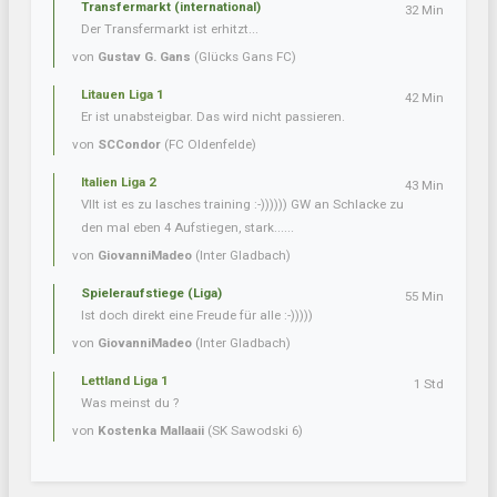
Transfermarkt (international)
32 Min
Der Transfermarkt ist erhitzt...
von
Gustav G. Gans
(Glücks Gans FC)
Litauen Liga 1
42 Min
Er ist unabsteigbar. Das wird nicht passieren.
von
SCCondor
(FC Oldenfelde)
Italien Liga 2
43 Min
Vllt ist es zu lasches training :-)))))) GW an Schlacke zu
den mal eben 4 Aufstiegen, stark......
von
GiovanniMadeo
(Inter Gladbach)
Spieleraufstiege (Liga)
55 Min
Ist doch direkt eine Freude für alle :-)))))
von
GiovanniMadeo
(Inter Gladbach)
Lettland Liga 1
1 Std
Was meinst du ?
von
Kostenka Mallaaii
(SK Sawodski 6)