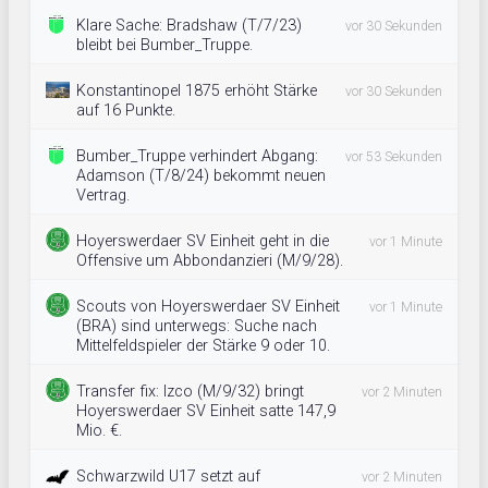
Klare Sache: Bradshaw (T/7/23)
vor 30 Sekunden
bleibt bei Bumber_Truppe.
Konstantinopel 1875 erhöht Stärke
vor 30 Sekunden
auf 16 Punkte.
Bumber_Truppe verhindert Abgang:
vor 53 Sekunden
Adamson (T/8/24) bekommt neuen
Vertrag.
Hoyerswerdaer SV Einheit geht in die
vor 1 Minute
Offensive um Abbondanzieri (M/9/28).
Scouts von Hoyerswerdaer SV Einheit
vor 1 Minute
(BRA) sind unterwegs: Suche nach
Mittelfeldspieler der Stärke 9 oder 10.
Transfer fix: Izco (M/9/32) bringt
vor 2 Minuten
Hoyerswerdaer SV Einheit satte 147,9
Mio. €.
Schwarzwild U17 setzt auf
vor 2 Minuten