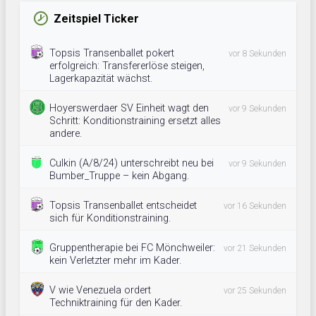
Zeitspiel Ticker
Topsis Transenballet pokert
vor 8 Sekunden
erfolgreich: Transfererlöse steigen,
Lagerkapazität wächst.
Hoyerswerdaer SV Einheit wagt den
vor 9 Sekunden
Schritt: Konditionstraining ersetzt alles
andere.
Culkin (A/8/24) unterschreibt neu bei
vor 9 Sekunden
Bumber_Truppe – kein Abgang.
Topsis Transenballet entscheidet
vor 16 Sekunden
sich für Konditionstraining.
Gruppentherapie bei FC Mönchweiler:
vor 21 Sekunden
kein Verletzter mehr im Kader.
V wie Venezuela ordert
vor 25 Sekunden
Techniktraining für den Kader.