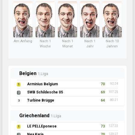
Am Anfang
Nach 1
Nach 1
Nach 1
Nach 10
Woche
Monat
Jahr
Jahren
Belgien
1.Liga
Arminius Belgium
70
92:24
1
SWB Schildesche 05
69
107:25
2
Turbine Brügge
64
80:21
3
Griechenland
1.Liga
LE PELLEponese
73
127:22
1
Nea Karia
70
123:27
2