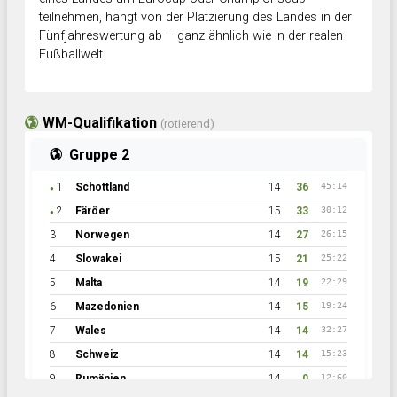
teilnehmen, hängt von der Platzierung des Landes in der
Fünfjahreswertung ab – ganz ähnlich wie in der realen
Fußballwelt.
WM-Qualifikation
(rotierend)
Gruppe 2
1
Schottland
14
36
45:14
●
2
Färöer
15
33
30:12
●
3
Norwegen
14
27
26:15
4
Slowakei
15
21
25:22
5
Malta
14
19
22:29
6
Mazedonien
14
15
19:24
7
Wales
14
14
32:27
8
Schweiz
14
14
15:23
9
Rumänien
14
0
12:60