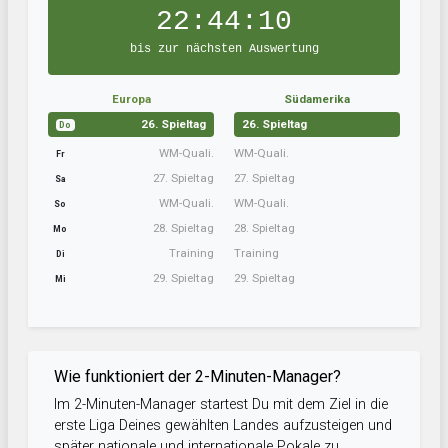
22:44:09
bis zur nächsten Auswertung
Europa
Südamerika
26. Spieltag
26. Spieltag
Do
WM-Quali.
WM-Quali.
Fr
27. Spieltag
27. Spieltag
Sa
WM-Quali.
WM-Quali.
So
28. Spieltag
28. Spieltag
Mo
Training
Training
Di
29. Spieltag
29. Spieltag
Mi
Wie funktioniert der 2-Minuten-Manager?
Im 2-Minuten-Manager startest Du mit dem Ziel in die
erste Liga Deines gewählten Landes aufzusteigen und
später nationale und internationale Pokale zu