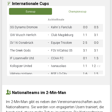
Internationale Cups
Eurocup
Championscup
Achtelfinale
SG Dynamo Dromore
-
Kahn´s Fanclub
0:0
0:3
GW Wusch Herrlich
-
Club Magdeburg
1:1
3:1
SV 16 Osnabrück
-
Equipe Tricolore
2:5
0:0
The Greek Gods
-
FSV AlCatraz 05
3:1
3:1
IF Lisannvellir Utd.
-
CCAA FC
0:1
1:3
Kollogizer United
-
Ivanauskas
1:1
1:2
n.V.
Viktoria cristiano
-
BSF LO-City
1:6
1:5
Hnk Rama
-
Südstadkicker
0:1
2:2
Nationalteams im 2-Min-Man
Im 2-Min-Man gibt es neben den Vereinsmannschaften auch
Nationalteams. Sie werden von engagierten Usern trainiert, die