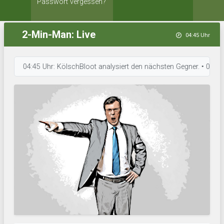
Passwort vergessen?
2-Min-Man: Live
04:45 Uhr
04:45 Uhr: KölschBloot analysiert den nächsten Gegner. • 04:45 Uhr: B