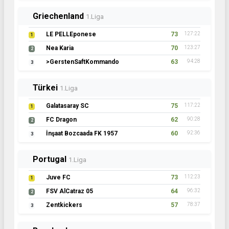
Griechenland
1.Liga
LE PELLEponese
73
127:22
1
Nea Karia
70
123:27
2
>GerstenSaftKommando
63
94:28
3
Türkei
1.Liga
Galatasaray SC
75
117:22
1
FC Dragon
62
90:28
2
İnşaat Bozcaada FK 1957
60
92:36
3
Portugal
1.Liga
Juve FC
73
112:23
1
FSV AlCatraz 05
64
96:32
2
Zentkickers
57
78:37
3