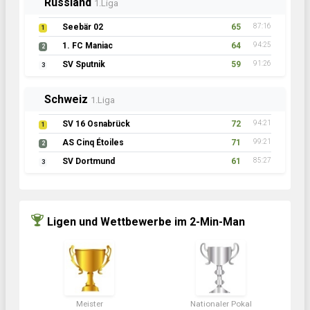
Russland
1.Liga
Seebär 02
65
87:16
1
1. FC Maniac
64
94:25
2
SV Sputnik
59
91:26
3
Schweiz
1.Liga
SV 16 Osnabrück
72
94:21
1
AS Cinq Étoiles
71
99:21
2
SV Dortmund
61
85:27
3
Ligen und Wettbewerbe im 2-Min-Man
Meister
Nationaler Pokal