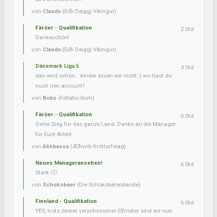
von
Claudo
(Eiði Deiggj Víkingur)
Färöer - Qualifikation
2 Std
Dankeschön!
von
Claudo
(Eiði Deiggj Víkingur)
Dänemark Liga 5
3 Std
das wird schon… kinder essen wir nicht:-) wo hast du
noch nen account?
von
Bobs
(Fellatio Rom)
Färöer - Qualifikation
5 Std
Geiler Sieg für das ganze Land. Danke an die Manager
für Eure Arbeit
von
Ahnbassa
(Æðuvík Ítróttarfelag)
Neues Manageransehen!
6 Std
Stark 👍🏼
von
Schokobaer
(Die Schokobärenbande)
Finnland - Qualifikation
6 Std
YES, trotz zweier verschossener Elfmeter sind wir nun