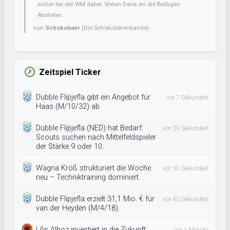
sicher bei der WM dabei. Vielen Dank an die fleißigen
Absteller...
von
Schokobaer
(Die Schokobärenbande)
Zeitspiel Ticker
Dubble Flipjefla gibt ein Angebot für
vor 7 Sekunden
Haas (M/10/32) ab.
Dubble Flipjefla (NED) hat Bedarf:
vor 29 Sekunden
Scouts suchen nach Mittelfeldspieler
der Stärke 9 oder 10.
Wagria Kröß strukturiert die Woche
vor 35 Sekunden
neu – Techniktraining dominiert.
Dubble Flipjefla erzielt 31,1 Mio. € für
vor 40 Sekunden
van der Heyden (M/4/18).
Lõs Alboz investiert in die Zukunft: