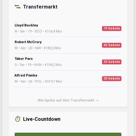
Transfermarkt
Lloyd Buckley
79 Gebote
A • 5er • 19 • SCO • €116,4 Mio
Robert McCrory
42 Gebote
M • 6er • 20 • NIR • €182,5 Mio
Tabor Pars
23 Gebote
S • 5er • 19 • HUN • €149,2 Mio
Alfred Pianka
20 Gebote
M • 9er • 26 • POL • €519,7 Mio
Alle Spieler auf dem Transfermarkt →
Live-Countdown