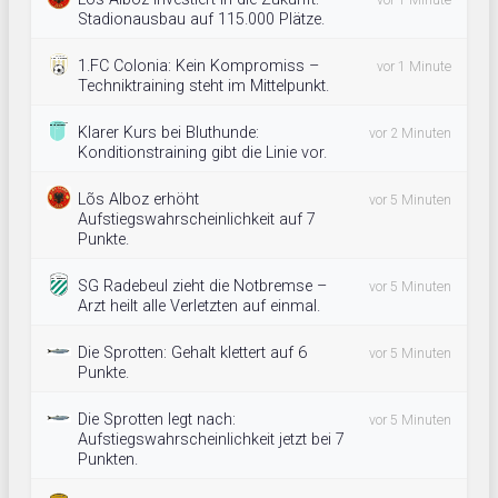
vor 1 Minute
Stadionausbau auf 115.000 Plätze.
1.FC Colonia: Kein Kompromiss –
vor 1 Minute
Techniktraining steht im Mittelpunkt.
Klarer Kurs bei Bluthunde:
vor 2 Minuten
Konditionstraining gibt die Linie vor.
Lõs Alboz erhöht
vor 5 Minuten
Aufstiegswahrscheinlichkeit auf 7
Punkte.
SG Radebeul zieht die Notbremse –
vor 5 Minuten
Arzt heilt alle Verletzten auf einmal.
Die Sprotten: Gehalt klettert auf 6
vor 5 Minuten
Punkte.
Die Sprotten legt nach:
vor 5 Minuten
Aufstiegswahrscheinlichkeit jetzt bei 7
Punkten.