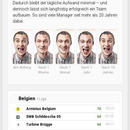
Dadurch bleibt der tägliche Aufwand minimal – und
dennoch lässt sich langfristig erfolgreich ein Team
aufbauen. So sind viele Manager seit mehr als 20 Jahren
dabei.
Am Anfang
Nach 1
Nach 1
Nach 1
Nach 10
Woche
Monat
Jahr
Jahren
Belgien
1.Liga
Arminius Belgium
70
92:24
1
SWB Schildesche 05
69
107:25
2
Turbine Brügge
64
80:21
3