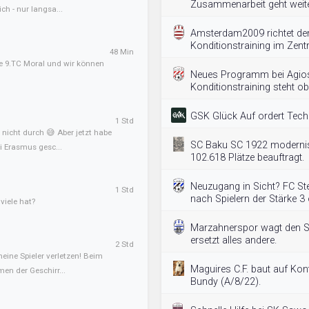
Zusammenarbeit geht weite
ch - nur langsa...
Amsterdam2009 richtet de
Konditionstraining im Zent
48 Min
e 9.TC Moral und wir können
Neues Programm bei Agios 
Konditionstraining steht ob
GSK Glück Auf ordert Techn
1 Std
nicht durch 😅 Aber jetzt habe
SC Baku SC 1922 modernis
 Erasmus gesc...
102.618 Plätze beauftragt.
Neuzugang in Sicht? FC St
1 Std
nach Spielern der Stärke 3 
iele hat?
Marzahnerspor wagt den Sch
ersetzt alles andere.
2 Std
meine Spieler verletzen! Beim
Maguires C.F. baut auf Kont
en der Geschirr...
Bundy (A/8/22).