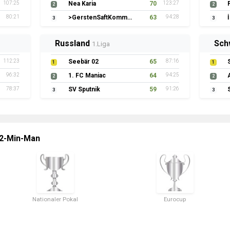
107:25
Nea Karia
70
123:27
2
2
80:21
>GerstenSaftKommando
63
94:28
3
3
Russland
Sch
1.Liga
112:23
Seebär 02
65
87:16
1
1
96:32
1. FC Maniac
64
94:25
2
2
78:37
SV Sputnik
59
91:26
3
3
 2-Min-Man
Nationaler Pokal
Eurocup