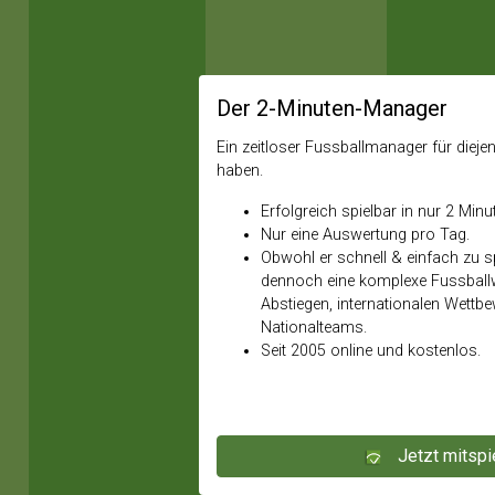
Der 2-Minuten-Manager
Ein zeitloser Fussballmanager für diejeni
haben.
Erfolgreich spielbar in nur 2 Minu
Nur eine Auswertung pro Tag.
Obwohl er schnell & einfach zu spi
dennoch eine komplexe Fussballw
Abstiegen, internationalen Wettb
Nationalteams.
Seit 2005 online und kostenlos.
Jetzt mitspi