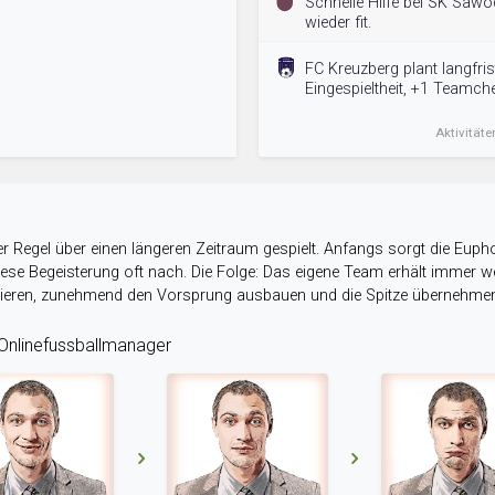
Schnelle Hilfe bei SK Sawods
wieder fit.
FC Kreuzberg plant langfris
Eingespieltheit, +1 Teamch
Aktivitäte
r Regel über einen längeren Zeitraum gespielt. Anfangs sorgt die Eupho
 diese Begeisterung oft nach. Die Folge: Das eigene Team erhält immer
stieren, zunehmend den Vorsprung ausbauen und die Spitze übernehme
nlinefussballmanager