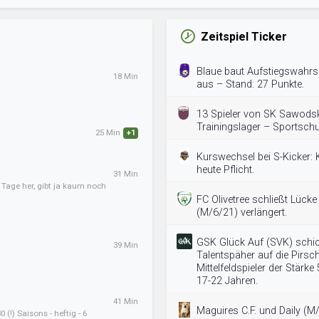
Zeitspiel Ticker
Blaue baut Aufstiegswahrsc
18 Min
aus – Stand: 27 Punkte.
13 Spieler von SK Sawodsk
Trainingslager – Sportschu
25 Min
+1
Kurswechsel bei S-Kicker: 
heute Pflicht.
31 Min
r Tage her, gibt ja kaum noch
FC Olivetree schließt Lücke
(M/6/21) verlängert.
GSK Glück Auf (SVK) schic
39 Min
Talentspäher auf die Pirsc
Mittelfeldspieler der Stärke
17-22 Jahren.
41 Min
Maguires C.F. und Daily (M
 (!) Saisons - heftig - 6