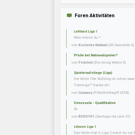
Foren Aktivitäten
Lettland Liga 1
Was meinst du ?
von
Kostenka Mallaaii
(SK Sawodski 6)
Pfeile bei Nationalspieler?
von
Podolski
(Die einzig Wahre II)
Spieleraufstiege (Liga)
Der letzte 10er Aufstieg ist schon paa
Trainings^^ Danke dir!
von
Quaaasy
(Fótbóltsfelagið GÍZA)
Venezuela - Qualifikation
👍
von
BUDDY01
(Santiago de Léon 51)
Litauen Liga 1
Das letzte mal in Liga 2 warst du vor 80