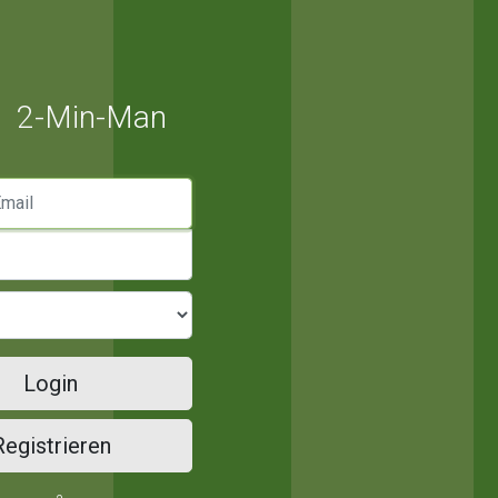
2-Min-Man
mail
Login
Registrieren