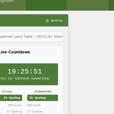
rgessen?
08:04 Uhr
ine Taktik. • 08:03 Uhr: Bennet Atletico hat die Aufstellung optimiert. 
Live-Countdown
19:25:50
bis zur nächsten Auswertung
Europa
Südamerika
26. Spieltag
26. Spieltag
WM-Quali.
WM-Quali.
27. Spieltag
27. Spieltag