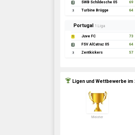
SWB Schildesche 05
69
2
Turbine Brügge
64
3
Portugal
1.Liga
Juve FC
73
1
FSV AlCatraz 05
64
2
Zentkickers
57
3
Ligen und Wettbewerbe im
Meister