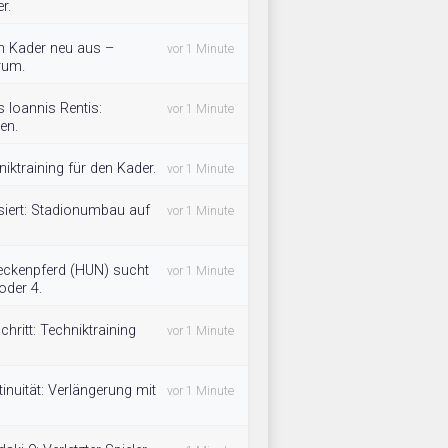
r.
n Kader neu aus –
vor 1 Minute
rum.
Ioannis Rentis:
vor 1 Minute
en.
iktraining für den Kader.
vor 1 Minute
iert: Stadionumbau auf
vor 1 Minute
eckenpferd (HUN) sucht
vor 1 Minute
oder 4.
ritt: Techniktraining
vor 1 Minute
inuität: Verlängerung mit
vor 1 Minute