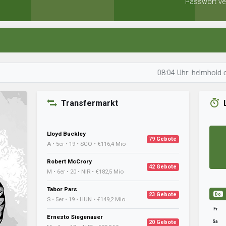
Passwort ve
08:04 Uhr: helmhold optimiert se
Transfermarkt
Lloyd Buckley
79 Gebote
A • 5er • 19 • SCO • €116,4 Mio
Robert McCrory
42 Gebote
M • 6er • 20 • NIR • €182,5 Mio
Tabor Pars
23 Gebote
Do
S • 5er • 19 • HUN • €149,2 Mio
Fr
Ernesto Siegenauer
Sa
20 Gebote