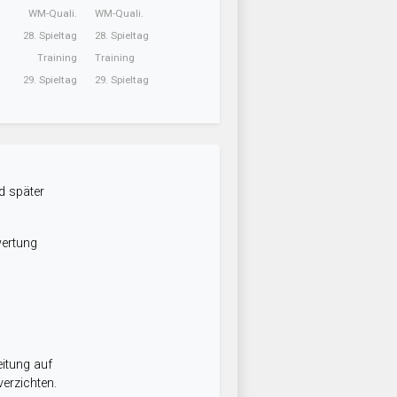
WM-Quali.
WM-Quali.
28. Spieltag
28. Spieltag
Training
Training
29. Spieltag
29. Spieltag
d später
wertung
itung auf
erzichten.