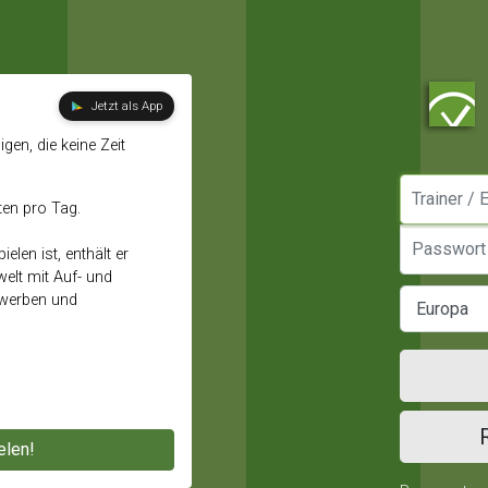
Jetzt als App
gen, die keine Zeit
Manager / E
ten pro Tag.
Passwort
elen ist, enthält er
elt mit Auf- und
ewerben und
elen!