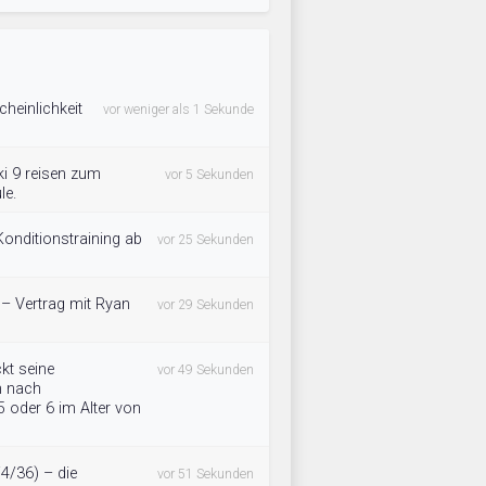
heinlichkeit
vor weniger als 1 Sekunde
i 9 reisen zum
vor 5 Sekunden
le.
Konditionstraining ab
vor 25 Sekunden
 – Vertrag mit Ryan
vor 29 Sekunden
kt seine
vor 49 Sekunden
h nach
 5 oder 6 im Alter von
/4/36) – die
vor 51 Sekunden