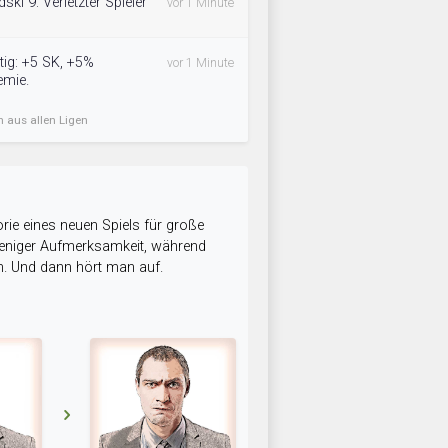
ki 9: Verletzter Spieler
vor 1 Minute
tig: +5 SK, +5%
vor 1 Minute
emie.
n aus allen Ligen
rie eines neuen Spiels für große
 weniger Aufmerksamkeit, während
n. Und dann hört man auf.