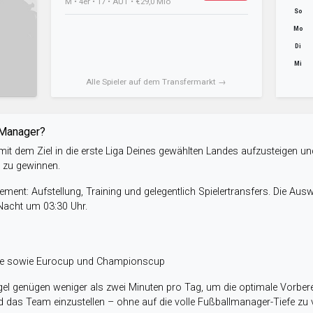
M • 4er • 17 • AUT • €29,0 Mio
So
Mo
Di
Mi
Alle Spieler auf dem Transfermarkt →
-Manager?
it dem Ziel in die erste Liga Deines gewählten Landes aufzusteigen un
e zu gewinnen.
ent: Aufstellung, Training und gelegentlich Spielertransfers. Die Aus
 Nacht um 03:30 Uhr.
ele sowie Eurocup und Championscup
el genügen weniger als zwei Minuten pro Tag, um die optimale Vorbere
 das Team einzustellen – ohne auf die volle Fußballmanager-Tiefe zu v