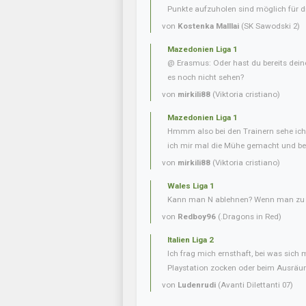
Punkte aufzuholen sind möglich für di
von
Kostenka Malllai
(SK Sawodski 2)
Mazedonien Liga 1
@ Erasmus: Oder hast du bereits dein
es noch nicht sehen?
von
mirkili88
(Viktoria cristiano)
Mazedonien Liga 1
Hmmm also bei den Trainern sehe ich 
ich mir mal die Mühe gemacht und bei
von
mirkili88
(Viktoria cristiano)
Wales Liga 1
Kann man N ablehnen? Wenn man zu v
von
Redboy96
(.Dragons in Red)
Italien Liga 2
Ich frag mich ernsthaft, bei was sich 
Playstation zocken oder beim Ausräum
von
Ludenrudi
(Avanti Dilettanti 07)