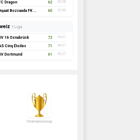
FC Dragon
62
90:28
İnşaat Bozcaada FK 1957
60
92:36
weiz
1.Liga
SV 16 Osnabrück
72
94:21
AS Cinq Étoiles
71
99:21
SV Dortmund
61
85:27
Championscup