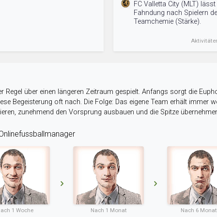
FC Valletta City (MLT) läss
Fahndung nach Spielern de
Teamchemie (Stärke).
Aktivitäte
r Regel über einen längeren Zeitraum gespielt. Anfangs sorgt die Eupho
 diese Begeisterung oft nach. Die Folge: Das eigene Team erhält immer
stieren, zunehmend den Vorsprung ausbauen und die Spitze übernehme
nlinefussballmanager
ach 1 Woche
Nach 1 Monat
Nach 6 Mona