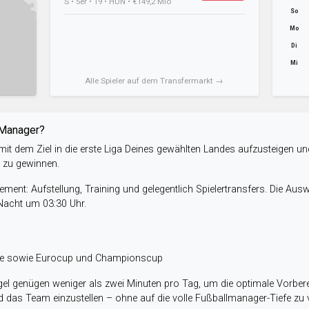
S • 5er • 19 • HUN • €149,2 Mio
So
Mo
Di
Mi
Alle Spieler auf dem Transfermarkt →
-Manager?
it dem Ziel in die erste Liga Deines gewählten Landes aufzusteigen un
e zu gewinnen.
ent: Aufstellung, Training und gelegentlich Spielertransfers. Die Aus
 Nacht um 03:30 Uhr.
ele sowie Eurocup und Championscup
el genügen weniger als zwei Minuten pro Tag, um die optimale Vorbere
 das Team einzustellen – ohne auf die volle Fußballmanager-Tiefe zu v