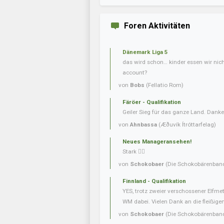
Foren Aktivitäten
Dänemark Liga 5
das wird schon… kinder essen wir nic
account?
von
Bobs
(Fellatio Rom)
Färöer - Qualifikation
Geiler Sieg für das ganze Land. Danke
von
Ahnbassa
(Æðuvík Ítróttarfelag)
Neues Manageransehen!
Stark 👍🏼
von
Schokobaer
(Die Schokobärenban
Finnland - Qualifikation
YES, trotz zweier verschossener Elfmet
WM dabei. Vielen Dank an die fleißigen 
von
Schokobaer
(Die Schokobärenban