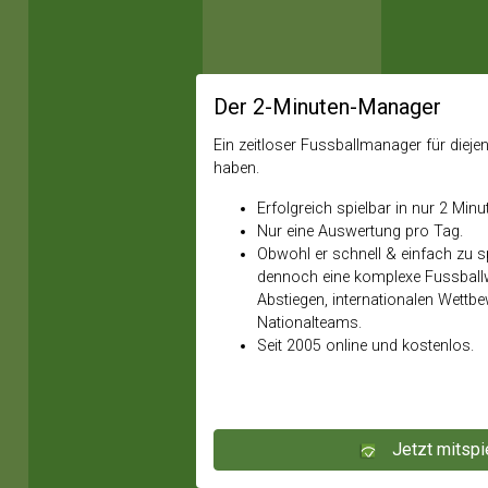
Der 2-Minuten-Manager
Ein zeitloser Fussballmanager für diejeni
haben.
Erfolgreich spielbar in nur 2 Minu
Nur eine Auswertung pro Tag.
Obwohl er schnell & einfach zu spi
dennoch eine komplexe Fussballw
Abstiegen, internationalen Wettb
Nationalteams.
Seit 2005 online und kostenlos.
Jetzt mitspi