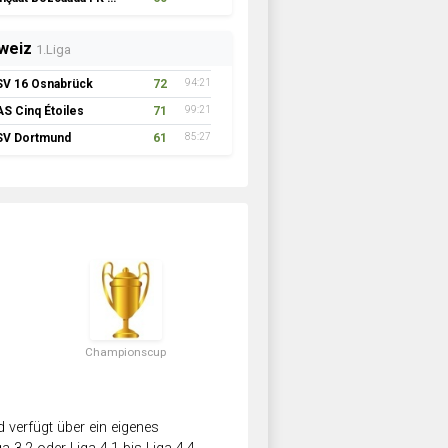
weiz
1.Liga
SV 16 Osnabrück
72
94:21
AS Cinq Étoiles
71
99:21
SV Dortmund
61
85:27
Championscup
verfügt über ein eigenes