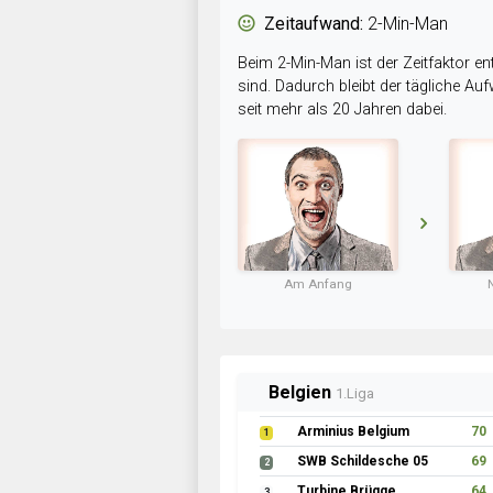
Zeitaufwand:
2-Min-Man
Beim 2-Min-Man ist der Zeitfaktor en
sind. Dadurch bleibt der tägliche A
seit mehr als 20 Jahren dabei.
Am Anfang
Belgien
1.Liga
Arminius Belgium
70
1
SWB Schildesche 05
69
2
Turbine Brügge
64
3