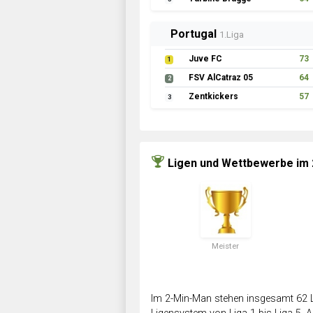
Portugal
1.Liga
Juve FC
73
1
FSV AlCatraz 05
64
2
Zentkickers
57
3
Ligen und Wettbewerbe im
Meister
Im 2-Min-Man stehen insgesamt 62 L