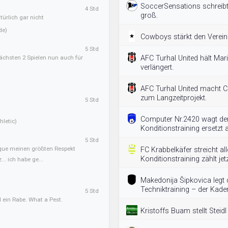
SoccerSensations schreibt
4 Std
groß.
ürlich gar nicht
de)
Cowboys stärkt den Verein 
5 Std
ächsten 2 Spielen nun auch für
AFC Turhal United hält Mar
verlängert.
AFC Turhal United macht C
zum Langzeitprojekt.
5 Std
Computer Nr.2420 wagt den
letic)
Konditionstraining ersetzt a
5 Std
sque meinen größten Respekt
FC Krabbelkäfer streicht al
Konditionstraining zählt jetz
.. ich habe ge...
Makedonija Šipkovica legt
Techniktraining – der Kader
5 Std
 ein Rabe. What a Pest.
Kristoffs Buam stellt Steid