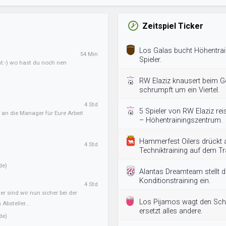
Zeitspiel Ticker
Los Galas bucht Höhentrai
54 Min
Spieler.
ht:-) wo hast du noch nen
RW Elaziz knausert beim Ge
schrumpft um ein Viertel.
4 Std
5 Spieler von RW Elaziz re
 an die Manager für Eure Arbeit
– Höhentrainingszentrum.
Hammerfest Oilers drückt 
4 Std
Techniktraining auf dem Tr
de)
Alantas Dreamteam stellt 
Konditionstraining ein.
4 Std
er sind wir nun sicher bei der
Los Pijamos wagt den Schri
Absteller...
ersetzt alles andere.
de)