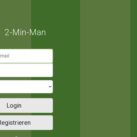
2-Min-Man
mail
Login
Registrieren