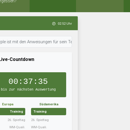
rgessen?
02:52 Uhr
mit den Anweisungen für sein Team durch. • 02:46 Uhr: Los Galas hat neue
Live-Countdown
00:37:34
bis zur nächsten Auswertung
Europa
Südamerika
Training
Training
26. Spieltag
26. Spieltag
WM-Quali.
WM-Quali.