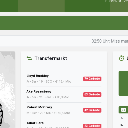
Passwort ve
02:50 Uhr: Miss marple ist 
Transfermarkt
Lloyd Buckley
79 Gebote
A • 5er • 19 • SCO • €116,4 Mio
Ake Rosenberg
63 Gebote
A • 6er • 21 • SWE • €85,3 Mio
Robert McCrory
42 Gebote
Do
M • 6er • 20 • NIR • €182,5 Mio
Fr
Tabor Pars
Sa
23 Gebote