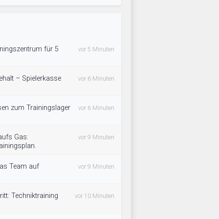
ningszentrum für 5
vor 5 Minuten
halt – Spielerkasse
vor 6 Minuten
isen zum Trainingslager
vor 6 Minuten
aufs Gas:
vor 9 Minuten
ainingsplan.
das Team auf
vor 9 Minuten
tt: Techniktraining
vor 10 Minuten