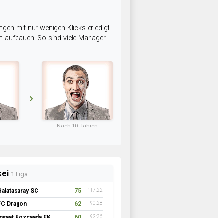
ngen mit nur wenigen Klicks erledigt
am aufbauen. So sind viele Manager
Nach 10 Jahren
kei
1.Liga
Galatasaray SC
75
117:22
FC Dragon
62
90:28
İnşaat Bozcaada FK 1957
60
92:36