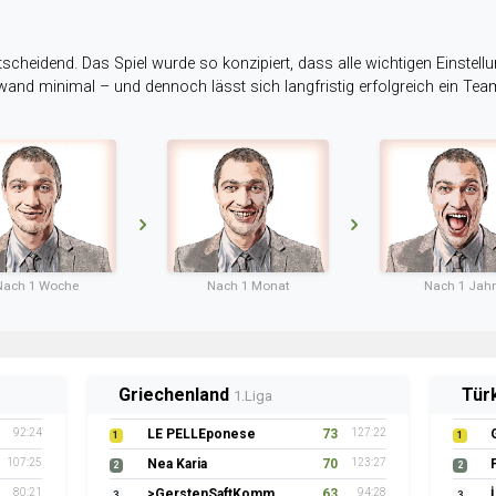
tscheidend. Das Spiel wurde so konzipiert, dass alle wichtigen Einstellu
ufwand minimal – und dennoch lässt sich langfristig erfolgreich ein Te
Nach 1 Woche
Nach 1 Monat
Nach 1 Jahr
Griechenland
Tür
1.Liga
92:24
LE PELLEponese
73
127:22
1
1
107:25
Nea Karia
70
123:27
2
2
80:21
>GerstenSaftKommando
63
94:28
3
3