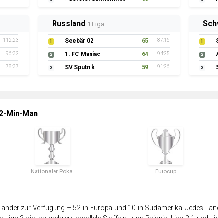
Russland
Sch
1.Liga
112:23
Seebär 02
65
87:16
1
1
96:32
1. FC Maniac
64
94:25
2
2
78:37
SV Sputnik
59
91:26
3
3
 2-Min-Man
Nationaler Pokal
Eurocup
änder zur Verfügung – 52 in Europa und 10 in Südamerika. Jedes Land 