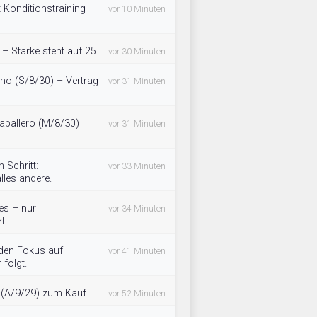
 Konditionstraining
vor 10 Minuten
– Stärke steht auf 25.
vor 30 Minuten
ino (S/8/30) – Vertrag
vor 31 Minuten
aballero (M/8/30)
vor 31 Minuten
 Schritt:
vor 33 Minuten
lles andere.
les – nur
vor 34 Minuten
t.
 den Fokus auf
vor 41 Minuten
 folgt.
l (A/9/29) zum Kauf.
vor 52 Minuten