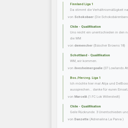
Finnland Liga 1
Da stimmt die Verhältnismäßigkeit nat
von
Schokobaer
(Die Schokobärenban
Chile - Qualifikation
Uns reicht ein unentschieden in den n
die WM
von
demencher
(Bäscher Browns 18)
Schottland - Qualifikation
WM, wir kommen.
von
ilvesheimergoalie
(07 Lowlands Ath
Bos./Herzeg. Liga 1
Ich möchte hier mal Alija und DelBo
aussprechen... danke für euren Einsatz.
von
MarcelA
(1.FC Lok Willerstedt)
Chile - Qualifikation
Geile Rückrunde. 3 Unentschieden und
von
Danzette
(Adrenalina La Parva )