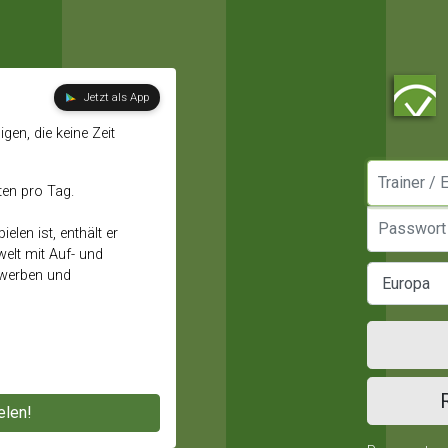
Jetzt als App
gen, die keine Zeit
Manager / E
ten pro Tag.
Passwort
elen ist, enthält er
elt mit Auf- und
ewerben und
elen!