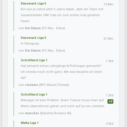
Dänemark Liga 5
13 Min
Bin wie ja siehst jetzt 5 Jahre dabei , aber ein Team mit
Gesamtstärke 1847 hab ich zum ersten mal gesehen
heute.
von
Die Dänen
(FC Neu . Däne)
Dänemark Liga 5
21 Min
In Paraguay.
von
Die Dänen
(FC Neu . Däne)
Schottland Liga 1
1 Std
Hat jemand schon Lehrgänge & Prüfungen gemacht?
Ich checks noch nicht ganz. Mit was bezahle ich denn
da?
von
reisinho
(RFC Mount Florida)
Schottland Liga 1
1 Std
Manager ist kein Problem. Beim Trainer muss man auf
+2
Werte übernehmen gehen und nicht auf tp neu verteilen.
von
mencher
(Bäscher Browns 06)
Malta Liga 1
2 Std