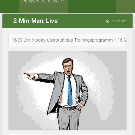
Passwort vergessen?
2-Min-Man: Live
16:32 Uhr
16:31 Uhr: Nooby. überprüft das Trainingsprogramm. • 16:30 Uhr: Blood D