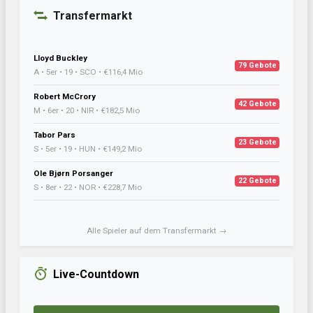
Transfermarkt
Lloyd Buckley
79 Gebote
A • 5er • 19 • SCO • €116,4 Mio
Robert McCrory
42 Gebote
M • 6er • 20 • NIR • €182,5 Mio
Tabor Pars
23 Gebote
S • 5er • 19 • HUN • €149,2 Mio
Ole Bjørn Porsanger
22 Gebote
S • 8er • 22 • NOR • €228,7 Mio
Alle Spieler auf dem Transfermarkt →
Live-Countdown