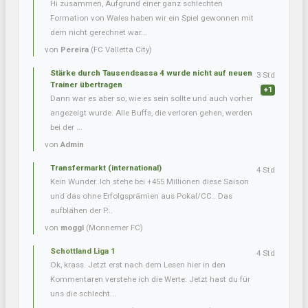
Hi zusammen, Aufgrund einer ganz schlechten
Formation von Wales haben wir ein Spiel gewonnen mit
dem nicht gerechnet war...
von
Pereira
(FC Valletta City)
Stärke durch Tausendsassa 4 wurde nicht auf neuen
3 Std
Trainer übertragen
+1
Dann war es aber so, wie es sein sollte und auch vorher
angezeigt wurde. Alle Buffs, die verloren gehen, werden
bei der ...
von
Admin
Transfermarkt (international)
4 Std
Kein Wunder..Ich stehe bei +455 Millionen diese Saison
und das ohne Erfolgsprämien aus Pokal/CC.. Das
aufblähen der P...
von
moggl
(Monnemer FC)
Schottland Liga 1
4 Std
Ok, krass. Jetzt erst nach dem Lesen hier in den
Kommentaren verstehe ich die Werte. Jetzt hast du für
uns die schlecht...