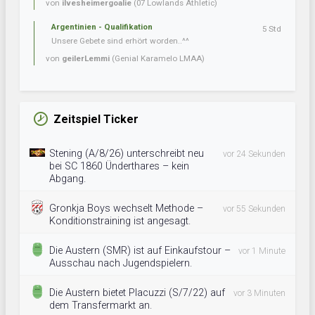
von
ilvesheimergoalie
(07 Lowlands Athletic)
Argentinien - Qualifikation
5 Std
Unsere Gebete sind erhört worden..^^
von
geilerLemmi
(Genial Karamelo LMAA)
Zeitspiel Ticker
Stening (A/8/26) unterschreibt neu
vor 24 Sekunden
bei SC 1860 Ünderthares – kein
Abgang.
Gronkja Boys wechselt Methode –
vor 55 Sekunden
Konditionstraining ist angesagt.
Die Austern (SMR) ist auf Einkaufstour –
vor 1 Minute
Ausschau nach Jugendspielern.
Die Austern bietet Placuzzi (S/7/22) auf
vor 3 Minuten
dem Transfermarkt an.