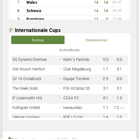
7
Wales
14
14
32:27
8
Schweiz
14
14
15:23
9
Rumänien
14
0
12:60
Internationale Cups
Eurocup
Championscup
Achtelfinale
SG Dynamo Dromore
-
Kahn´s Fanclub
0:0
0:3
GW Wusch Herrlich
-
Club Magdeburg
1:1
3:1
SV 16 Osnabrück
-
Equipe Tricolore
2:5
0:0
The Greek Gods
-
FSV AlCatraz 05
3:1
3:1
IF Lisannvellir Utd.
-
CCAA FC
0:1
1:3
Kollogizer United
-
Ivanauskas
1:1
1:2
n.V.
Viktoria cristiano
-
BSF LO-City
1:6
1:5
Hnk Rama
-
Südstadkicker
0:1
2:2