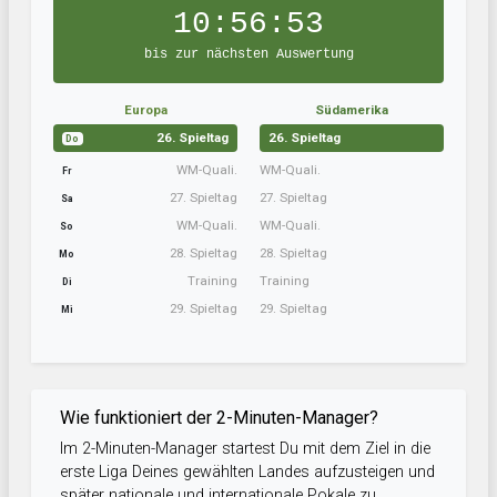
10:56:52
bis zur nächsten Auswertung
Europa
Südamerika
26. Spieltag
26. Spieltag
Do
WM-Quali.
WM-Quali.
Fr
27. Spieltag
27. Spieltag
Sa
WM-Quali.
WM-Quali.
So
28. Spieltag
28. Spieltag
Mo
Training
Training
Di
29. Spieltag
29. Spieltag
Mi
Wie funktioniert der 2-Minuten-Manager?
Im 2-Minuten-Manager startest Du mit dem Ziel in die
erste Liga Deines gewählten Landes aufzusteigen und
später nationale und internationale Pokale zu