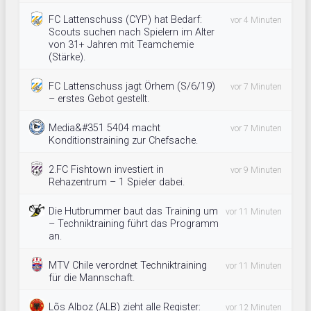
FC Lattenschuss (CYP) hat Bedarf:
vor 4 Minuten
Scouts suchen nach Spielern im Alter
von 31+ Jahren mit Teamchemie
(Stärke).
FC Lattenschuss jagt Örhem (S/6/19)
vor 7 Minuten
– erstes Gebot gestellt.
Media&#351 5404 macht
vor 7 Minuten
Konditionstraining zur Chefsache.
2.FC Fishtown investiert in
vor 9 Minuten
Rehazentrum – 1 Spieler dabei.
Die Hutbrummer baut das Training um
vor 11 Minuten
– Techniktraining führt das Programm
an.
MTV Chile verordnet Techniktraining
vor 11 Minuten
für die Mannschaft.
Lõs Alboz (ALB) zieht alle Register:
vor 12 Minuten