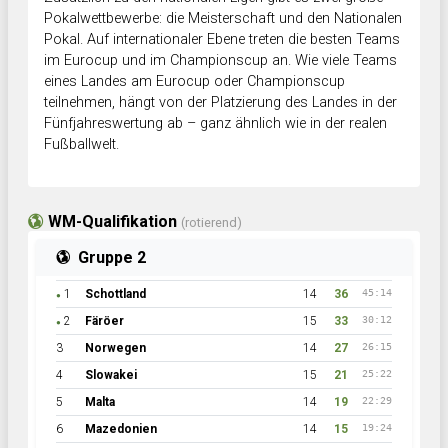
Pokalwettbewerbe: die Meisterschaft und den Nationalen
Pokal. Auf internationaler Ebene treten die besten Teams
im Eurocup und im Championscup an. Wie viele Teams
eines Landes am Eurocup oder Championscup
teilnehmen, hängt von der Platzierung des Landes in der
Fünfjahreswertung ab – ganz ähnlich wie in der realen
Fußballwelt.
WM-Qualifikation
(rotierend)
Gruppe 2
1
Schottland
14
36
45:14
●
2
Färöer
15
33
30:12
●
3
Norwegen
14
27
26:15
4
Slowakei
15
21
25:22
5
Malta
14
19
22:29
6
Mazedonien
14
15
19:24