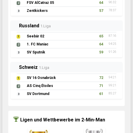
FSV AlCatraz 05
64
96:32
2
Zentkickers
57
78:37
3
Russland
1.Liga
Seebär 02
65
87:16
1
1. FC Maniac
64
94:25
2
SV Sputnik
59
91:26
3
Schweiz
1.Liga
SV 16 Osnabrück
72
94:21
1
AS Cinq Étoiles
71
99:21
2
SV Dortmund
61
85:27
3
Ligen und Wettbewerbe im 2-Min-Man