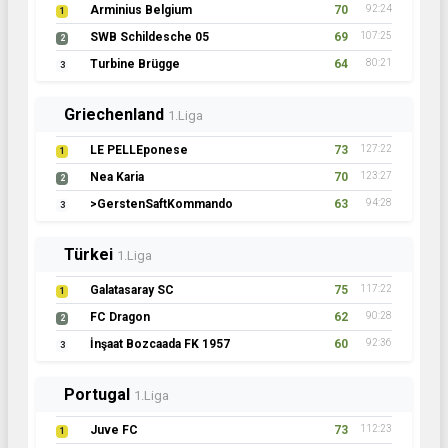
Arminius Belgium
70
92:24
1
SWB Schildesche 05
69
107:25
2
Turbine Brügge
64
80:21
3
Griechenland
1.Liga
LE PELLEponese
73
127:22
1
Nea Karia
70
123:27
2
>GerstenSaftKommando
63
94:28
3
Türkei
1.Liga
Galatasaray SC
75
117:22
1
FC Dragon
62
90:28
2
İnşaat Bozcaada FK 1957
60
92:36
3
Portugal
1.Liga
Juve FC
73
112:23
1