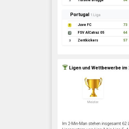
Turbine Brügge
64
3
Portugal
1.Liga
Juve FC
73
1
FSV AlCatraz 05
64
2
Zentkickers
57
3
Ligen und Wettbewerbe im
Meister
Im 2-Min-Man stehen insgesamt 62 L