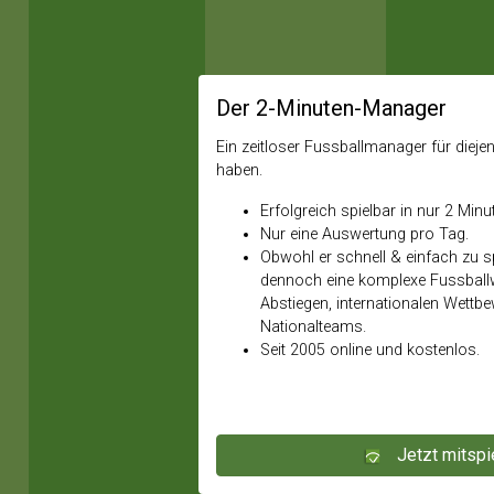
Der 2-Minuten-Manager
Ein zeitloser Fussballmanager für diejeni
haben.
Erfolgreich spielbar in nur 2 Minu
Nur eine Auswertung pro Tag.
Obwohl er schnell & einfach zu spi
dennoch eine komplexe Fussballw
Abstiegen, internationalen Wettb
Nationalteams.
Seit 2005 online und kostenlos.
Jetzt mitspi