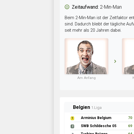
Zeitaufwand:
2-Min-Man
Beim 2-Min-Man ist der Zeitfaktor en
sind. Dadurch bleibt der tägliche A
seit mehr als 20 Jahren dabei.
Am Anfang
Belgien
1.Liga
Arminius Belgium
70
1
SWB Schildesche 05
69
2