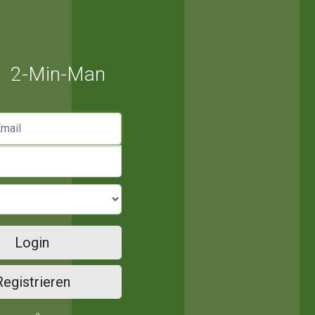
2-Min-Man
mail
Login
Registrieren