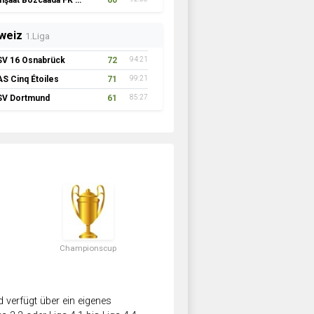
İnşaat Bozcaada FK 1957
60
weiz
1.Liga
SV 16 Osnabrück
72
94:21
AS Cinq Étoiles
71
99:21
SV Dortmund
61
85:27
Championscup
verfügt über ein eigenes