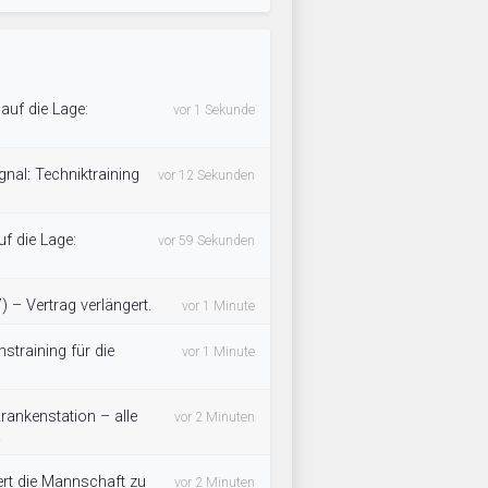
 auf die Lage:
vor 1 Sekunde
gnal: Techniktraining
vor 12 Sekunden
uf die Lage:
vor 59 Sekunden
 – Vertrag verlängert.
vor 1 Minute
nstraining für die
vor 1 Minute
rankenstation – alle
vor 2 Minuten
.
rt die Mannschaft zu
vor 2 Minuten