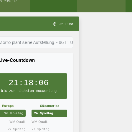
rgessen?
06:11 Uhr
ant seine Aufstellung. • 06:11 Uhr: FC Übersteiger e.V. arbeitet an der 
Live-Countdown
21:18:05
bis zur nächsten Auswertung
Europa
Südamerika
26. Spieltag
26. Spieltag
WM-Quali.
WM-Quali.
27. Spieltag
27. Spieltag