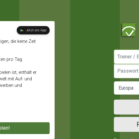
Jetzt als App
gen, die keine Zeit
Manager / E
ten pro Tag.
Passwort
elen ist, enthält er
elt mit Auf- und
ewerben und
elen!