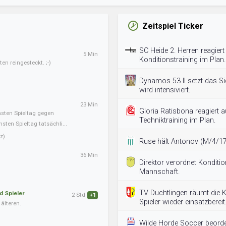
Zeitspiel Ticker
SC Heide 2. Herren reagiert
5 Min
Konditionstraining im Plan.
en reingesteckt. ;-)
Dynamos 53 II setzt das Si
wird intensiviert.
23 Min
Gloria Ratisbona reagiert a
hsten Spieltag gegen
Techniktraining im Plan.
ten Spieltag tatsächli...
z)
Ruse hält Antonov (M/4/17)
36 Min
Direktor verordnet Konditio
Mannschaft.
TV Duchtlingen räumt die K
d Spieler
2 Std
+1
Spieler wieder einsatzbereit
älteren.
Wilde Horde Soccer beorde