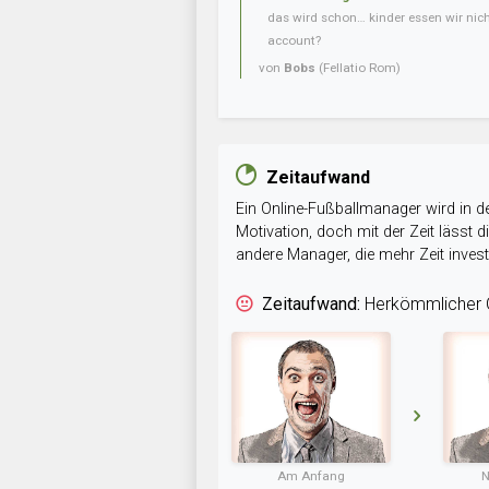
das wird schon… kinder essen wir nic
account?
von
Bobs
(Fellatio Rom)
Zeitaufwand
Ein Online-Fußballmanager wird in de
Motivation, doch mit der Zeit lässt
andere Manager, die mehr Zeit inve
Zeitaufwand:
Herkömmlicher O
Am Anfang
N