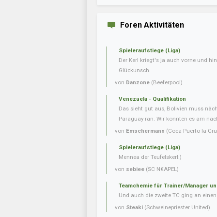
Foren Aktivitäten
Spieleraufstiege (Liga)
Der Kerl kriegt's ja auch vorne und hint
Glückunsch.
von
Danzone
(Beeferpool)
Venezuela - Qualifikation
Das sieht gut aus, Bolivien muss näc
Paraguay ran. Wir könnten es am nächs
von
Emschermann
(Coca Puerto la Cru
Spieleraufstiege (Liga)
Mennea der Teufelskerl:)
von
sebiee
(SC N€APEL)
Teamchemie für Trainer/Manager un
Und auch die zweite TC ging an einen 
von
Steaki
(Schweinepriester United)