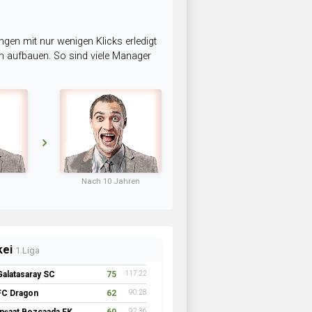
ngen mit nur wenigen Klicks erledigt
am aufbauen. So sind viele Manager
Nach 10 Jahren
kei
1.Liga
Galatasaray SC
75
117:22
FC Dragon
62
90:28
92:36