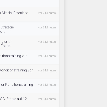
 Mitteln: Promiarzt
vor 2 Minuten
.
Strategie –
vor 2 Minuten
ort.
ing um:
vor 3 Minuten
m Fokus.
tionstraining zur
vor 3 Minuten
 Konditionstraining vor
vor 3 Minuten
– nur Konditionstraining
vor 3 Minuten
 SG: Stärke auf 12
vor 3 Minuten