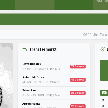
Passwort ve
06:11 Uhr: Toto Zorro pl
Transfermarkt
Lloyd Buckley
79 Gebote
A • 5er • 19 • SCO • €116,4 Mio
Robert McCrory
42 Gebote
M • 6er • 20 • NIR • €182,5 Mio
Tabor Pars
23 Gebote
Do
S • 5er • 19 • HUN • €149,2 Mio
Fr
Alfred Pianka
Sa
20 Gebote