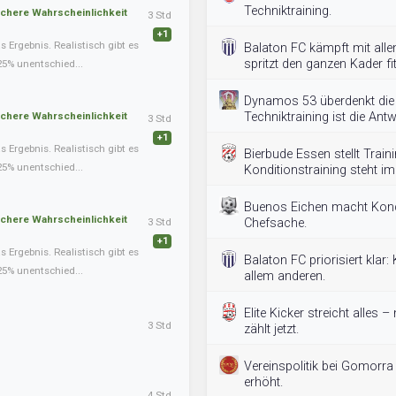
Techniktraining.
schere Wahrscheinlichkeit
3 Std
+1
Ergebnis. Realistisch gibt es
Balaton FC kämpft mit allen
spritzt den ganzen Kader fit
25% unentschied...
Dynamos 53 überdenkt die 
schere Wahrscheinlichkeit
Techniktraining ist die Antw
3 Std
+1
Ergebnis. Realistisch gibt es
Bierbude Essen stellt Train
25% unentschied...
Konditionstraining steht i
Buenos Eichen macht Kondi
schere Wahrscheinlichkeit
3 Std
Chefsache.
+1
Ergebnis. Realistisch gibt es
Balaton FC priorisiert klar:
25% unentschied...
allem anderen.
Elite Kicker streicht alles 
3 Std
zählt jetzt.
Vereinspolitik bei Gomorra
erhöht.
4 Std