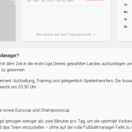
M • 9er • 26 • POL • €519,7 Mio
So
Mo
Di
Mi
Alle Spieler auf dem Transfermarkt →
-Manager?
it dem Ziel in die erste Liga Deines gewählten Landes aufzusteigen un
e zu gewinnen.
ent: Aufstellung, Training und gelegentlich Spielertransfers. Die Aus
 Nacht um 03:30 Uhr.
ele sowie Eurocup und Championscup
el genügen weniger als zwei Minuten pro Tag, um die optimale Vorbere
 das Team einzustellen – ohne auf die volle Fußballmanager-Tiefe zu v