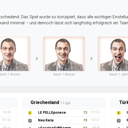
tscheidend. Das Spiel wurde so konzipiert, dass alle wichtigen Einstellu
ufwand minimal – und dennoch lässt sich langfristig erfolgreich ein Te
Nach 1 Woche
Nach 1 Monat
Nach 1 Jahr
Griechenland
Tür
1.Liga
92:24
LE PELLEponese
73
127:22
1
1
107:25
Nea Karia
70
123:27
2
2
80:21
94:28