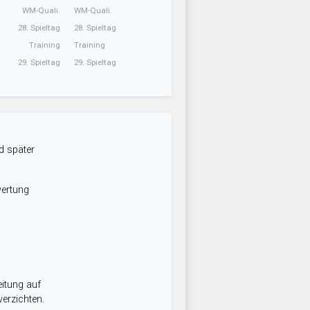
WM-Quali.
WM-Quali.
28. Spieltag
28. Spieltag
Training
Training
29. Spieltag
29. Spieltag
d später
wertung
itung auf
erzichten.