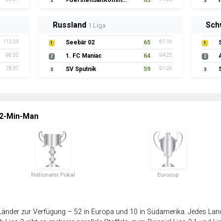
>GerstenSaftKommando
63
3
3
Russland
Sch
1.Liga
112:23
Seebär 02
65
87:16
1
1
96:32
1. FC Maniac
64
94:25
2
2
78:37
SV Sputnik
59
91:26
3
3
 2-Min-Man
Nationaler Pokal
Eurocup
änder zur Verfügung – 52 in Europa und 10 in Südamerika. Jedes Land 