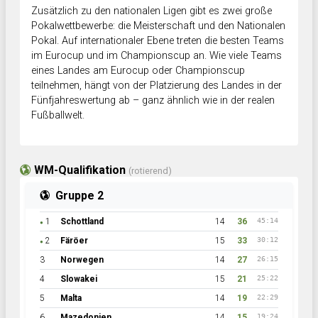
Zusätzlich zu den nationalen Ligen gibt es zwei große
Pokalwettbewerbe: die Meisterschaft und den Nationalen
Pokal. Auf internationaler Ebene treten die besten Teams
im Eurocup und im Championscup an. Wie viele Teams
eines Landes am Eurocup oder Championscup
teilnehmen, hängt von der Platzierung des Landes in der
Fünfjahreswertung ab – ganz ähnlich wie in der realen
Fußballwelt.
WM-Qualifikation
(rotierend)
Gruppe 2
1
Schottland
14
36
45:14
●
2
Färöer
15
33
30:12
●
3
Norwegen
14
27
26:15
4
Slowakei
15
21
25:22
5
Malta
14
19
22:29
6
Mazedonien
14
15
19:24