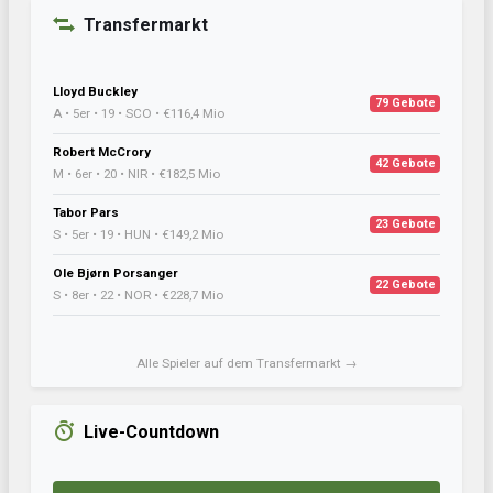
Transfermarkt
Lloyd Buckley
79 Gebote
A • 5er • 19 • SCO • €116,4 Mio
Robert McCrory
42 Gebote
M • 6er • 20 • NIR • €182,5 Mio
Tabor Pars
23 Gebote
S • 5er • 19 • HUN • €149,2 Mio
Ole Bjørn Porsanger
22 Gebote
S • 8er • 22 • NOR • €228,7 Mio
Alle Spieler auf dem Transfermarkt →
Live-Countdown