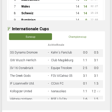
7
Wales
14
14
32:27
8
Schweiz
14
14
15:23
9
Rumänien
14
0
12:60
Internationale Cups
Eurocup
Championscup
Achtelfinale
SG Dynamo Dromore
-
Kahn´s Fanclub
0:0
0:3
GW Wusch Herrlich
-
Club Magdeburg
1:1
3:1
SV 16 Osnabrück
-
Equipe Tricolore
2:5
0:0
The Greek Gods
-
FSV AlCatraz 05
3:1
3:1
IF Lisannvellir Utd.
-
CCAA FC
0:1
1:3
Kollogizer United
-
Ivanauskas
1:1
1:2
n.V.
Viktoria cristiano
-
BSF LO-City
1:6
1:5
Hnk Rama
-
Südstadkicker
0:1
2:2