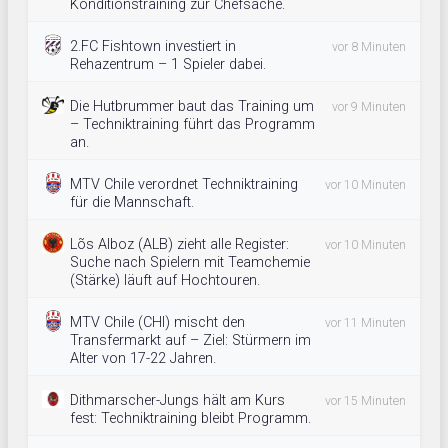
Konditionstraining zur Chefsache.
2.FC Fishtown investiert in
vor 8 Minuten
Rehazentrum – 1 Spieler dabei.
Die Hutbrummer baut das Training um
vor 9 Minuten
– Techniktraining führt das Programm
an.
MTV Chile verordnet Techniktraining
vor 10 Minuten
für die Mannschaft.
Lõs Alboz (ALB) zieht alle Register:
vor 10 Minuten
Suche nach Spielern mit Teamchemie
(Stärke) läuft auf Hochtouren.
MTV Chile (CHI) mischt den
vor 11 Minuten
Transfermarkt auf – Ziel: Stürmern im
Alter von 17-22 Jahren.
Dithmarscher-Jungs hält am Kurs
vor 15 Minuten
fest: Techniktraining bleibt Programm.