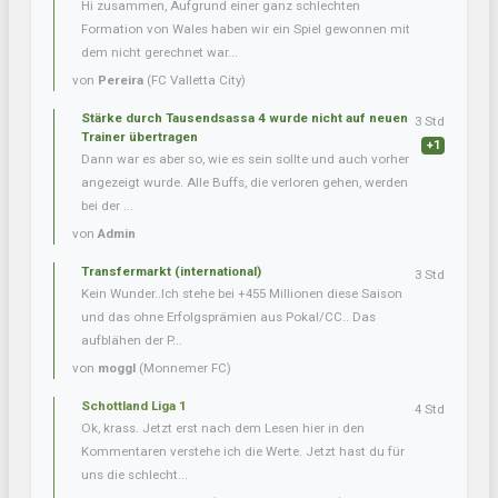
Hi zusammen, Aufgrund einer ganz schlechten
Formation von Wales haben wir ein Spiel gewonnen mit
dem nicht gerechnet war...
von
Pereira
(FC Valletta City)
Stärke durch Tausendsassa 4 wurde nicht auf neuen
3 Std
Trainer übertragen
+1
Dann war es aber so, wie es sein sollte und auch vorher
angezeigt wurde. Alle Buffs, die verloren gehen, werden
bei der ...
von
Admin
Transfermarkt (international)
3 Std
Kein Wunder..Ich stehe bei +455 Millionen diese Saison
und das ohne Erfolgsprämien aus Pokal/CC.. Das
aufblähen der P...
von
moggl
(Monnemer FC)
Schottland Liga 1
4 Std
Ok, krass. Jetzt erst nach dem Lesen hier in den
Kommentaren verstehe ich die Werte. Jetzt hast du für
uns die schlecht...