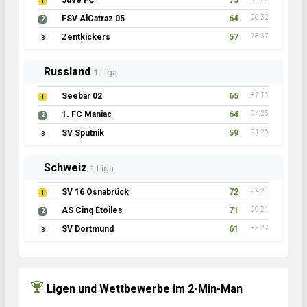
Juve FC
73
1
FSV AlCatraz 05
64
96:32
2
Zentkickers
57
78:37
3
Russland
1.Liga
Seebär 02
65
87:16
1
1. FC Maniac
64
94:25
2
SV Sputnik
59
91:26
3
Schweiz
1.Liga
SV 16 Osnabrück
72
94:21
1
AS Cinq Étoiles
71
99:21
2
SV Dortmund
61
85:27
3
Ligen und Wettbewerbe im 2-Min-Man