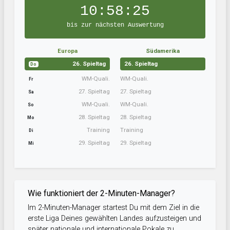
10:58:24
bis zur nächsten Auswertung
Europa
Südamerika
26. Spieltag
26. Spieltag
Do
WM-Quali.
WM-Quali.
Fr
27. Spieltag
27. Spieltag
Sa
WM-Quali.
WM-Quali.
So
28. Spieltag
28. Spieltag
Mo
Training
Training
Di
29. Spieltag
29. Spieltag
Mi
Wie funktioniert der 2-Minuten-Manager?
Im 2-Minuten-Manager startest Du mit dem Ziel in die
erste Liga Deines gewählten Landes aufzusteigen und
später nationale und internationale Pokale zu