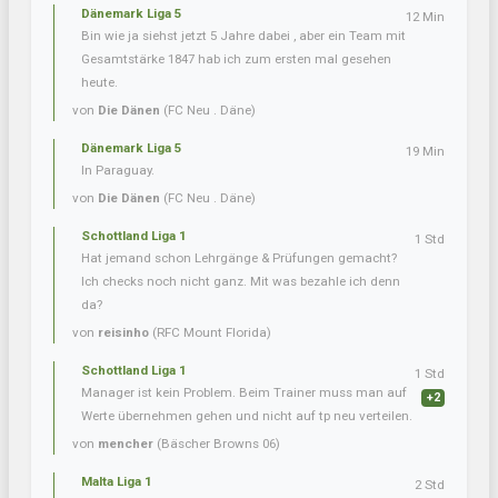
Dänemark Liga 5
12 Min
Bin wie ja siehst jetzt 5 Jahre dabei , aber ein Team mit
Gesamtstärke 1847 hab ich zum ersten mal gesehen
heute.
von
Die Dänen
(FC Neu . Däne)
Dänemark Liga 5
19 Min
In Paraguay.
von
Die Dänen
(FC Neu . Däne)
Schottland Liga 1
1 Std
Hat jemand schon Lehrgänge & Prüfungen gemacht?
Ich checks noch nicht ganz. Mit was bezahle ich denn
da?
von
reisinho
(RFC Mount Florida)
Schottland Liga 1
1 Std
Manager ist kein Problem. Beim Trainer muss man auf
+2
Werte übernehmen gehen und nicht auf tp neu verteilen.
von
mencher
(Bäscher Browns 06)
Malta Liga 1
2 Std