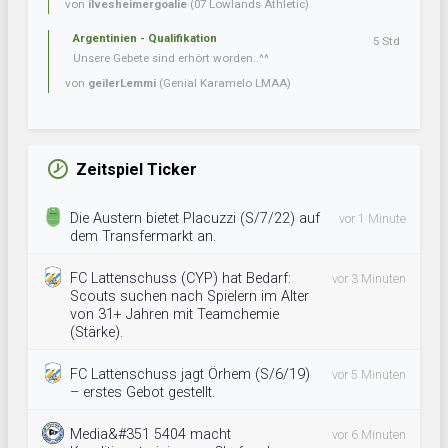
von
ilvesheimergoalie
(07 Lowlands Athletic)
Argentinien - Qualifikation
5 Std
Unsere Gebete sind erhört worden..^^
von
geilerLemmi
(Genial Karamelo LMAA)
Zeitspiel Ticker
Die Austern bietet Placuzzi (S/7/22) auf
vor 1 Minute
dem Transfermarkt an.
FC Lattenschuss (CYP) hat Bedarf:
vor 3 Minuten
Scouts suchen nach Spielern im Alter
von 31+ Jahren mit Teamchemie
(Stärke).
FC Lattenschuss jagt Örhem (S/6/19)
vor 5 Minuten
– erstes Gebot gestellt.
Media&#351 5404 macht
vor 6 Minuten