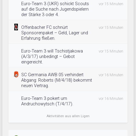
Euro-Team 3 (UKR) schickt Scouts
vor 15 Minuten
auf die Suche nach Jugendspielern
der Stärke 3 oder 4.
Offenbacher FC schnürt
vor 15 Minuten
Sponsorenpaket – Geld, Lager und
Erfahrung fließen.
Euro-Team 3 will Tschistjakowa
vor 15 Minuten
(A/3/17) unbedingt – Gebot
eingereicht.
SC Germania AWB 05 verhindert
vor 16 Minuten
Abgang: Roberts (M/4/18) bekommt
neuen Vertrag.
Euro-Team 3 pokert um
vor 16 Minuten
Andruchowytsch (T/4/17).
Aktivitäten aus allen Ligen