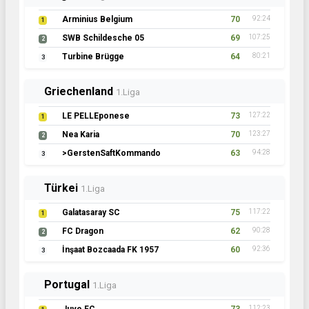
Arminius Belgium
70
92:24
1
SWB Schildesche 05
69
107:25
2
Turbine Brügge
64
80:21
3
Griechenland
1.Liga
LE PELLEponese
73
127:22
1
Nea Karia
70
123:27
2
>GerstenSaftKommando
63
94:28
3
Türkei
1.Liga
Galatasaray SC
75
117:22
1
FC Dragon
62
90:28
2
İnşaat Bozcaada FK 1957
60
92:36
3
Portugal
1.Liga
112:23