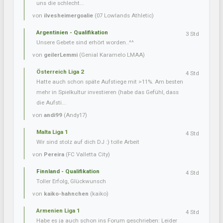
uns die schlecht...
von
ilvesheimergoalie
(07 Lowlands Athletic)
Argentinien - Qualifikation
3 Std
Unsere Gebete sind erhört worden..^^
von
geilerLemmi
(Genial Karamelo LMAA)
Österreich Liga 2
4 Std
Hatte auch schon späte Aufstiege mit >11%. Am besten
mehr in Spielkultur investieren (habe das Gefühl, dass
die Aufsti...
von
andi99
(Andy17)
Malta Liga 1
4 Std
Wir sind stolz auf dich DJ :) tolle Arbeit
von
Pereira
(FC Valletta City)
Finnland - Qualifikation
4 Std
Toller Erfolg, Glückwunsch
von
kaiko-hahnchen
(kaiko)
Armenien Liga 1
4 Std
Habe es ja auch schon ins Forum geschrieben: Leider