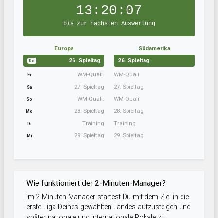
13:20:07
bis zur nächsten Auswertung
Europa
Südamerika
26. Spieltag
26. Spieltag
Do
WM-Quali.
WM-Quali.
Fr
27. Spieltag
27. Spieltag
Sa
WM-Quali.
WM-Quali.
So
28. Spieltag
28. Spieltag
Mo
Training
Training
Di
29. Spieltag
29. Spieltag
Mi
Wie funktioniert der 2-Minuten-Manager?
Im 2-Minuten-Manager startest Du mit dem Ziel in die
erste Liga Deines gewählten Landes aufzusteigen und
später nationale und internationale Pokale zu