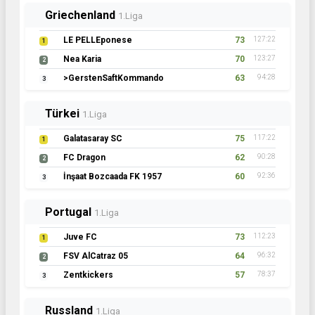
Griechenland
1.Liga
LE PELLEponese
73
127:22
1
Nea Karia
70
123:27
2
>GerstenSaftKommando
63
94:28
3
Türkei
1.Liga
Galatasaray SC
75
117:22
1
FC Dragon
62
90:28
2
İnşaat Bozcaada FK 1957
60
92:36
3
Portugal
1.Liga
Juve FC
73
112:23
1
FSV AlCatraz 05
64
96:32
2
Zentkickers
57
78:37
3
Russland
1.Liga