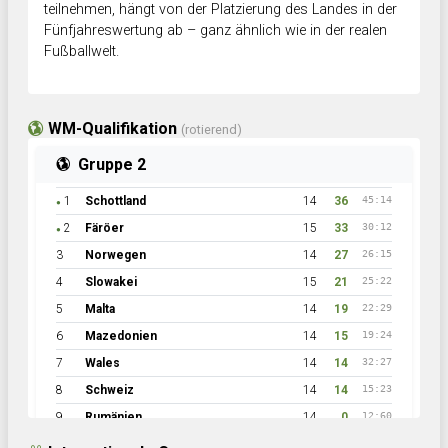
teilnehmen, hängt von der Platzierung des Landes in der
Fünfjahreswertung ab – ganz ähnlich wie in der realen
Fußballwelt.
WM-Qualifikation
(rotierend)
Gruppe 2
1
Schottland
14
36
45:14
●
2
Färöer
15
33
30:12
●
3
Norwegen
14
27
26:15
4
Slowakei
15
21
25:22
5
Malta
14
19
22:29
6
Mazedonien
14
15
19:24
7
Wales
14
14
32:27
8
Schweiz
14
14
15:23
9
Rumänien
14
0
12:60