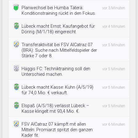
Planwechsel bei Humba Täterä:
vor 3 Minuten
Konditionstraining rückt in den Fokus.
Lübeck macht Ernst: Kaufangebot für
vor 4 Minuten
Döring (M/1/18) eingereicht.
Transferaktivität bei FSV AlCatraz 07
vor 5 Minuten
(BRA): Suche nach Mittelfeldspieler der
Stärke 7 oder 8.
Häggis FC: Techniktraining soll den
vor 5 Minuten
Unterschied machen.
Lübeck macht Kasse: Kuhn (A/5/19)
vor 5 Minuten
für 74,0 Mio. € verkauft.
Elspaß (A/5/18) verlässt Lübeck –
vor 5 Minuten
Kasse klingelt mit 93,4 Mio. €.
FSV AlCatraz 07 kämpft mit allen
vor 6 Minuten
Mitteln: Promiarzt spritzt den ganzen
Kader fit.