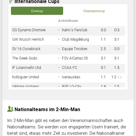
Internationale Cups
Eurocup
Championscup
Achtelfinale
SG Dynamo Dromore
-
Kahn´s Fanclub
0:0
0:3
GW Wusch Herrlich
-
Club Magdeburg
1:1
3:1
SV 16 Osnabrück
-
Equipe Tricolore
2:5
0:0
The Greek Gods
-
FSV AlCatraz 05
3:1
3:1
IF Lisannvellir Utd.
-
CCAA FC
0:1
1:3
Kollogizer United
-
Ivanauskas
1:1
1:2
n.V.
Viktoria cristiano
-
BSF LO-City
1:6
1:5
Hnk Rama
-
Südstadkicker
0:1
2:2
Nationalteams im 2-Min-Man
Im 2-Min-Man gibt es neben den Vereinsmannschaften auch
Nationalteams. Sie werden von engagierten Usern trainiert, die
bereit sind, etwas mehr Zeit zu investieren. Die Nationaltrainer