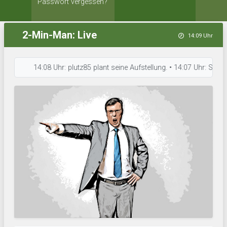
Passwort vergessen?
2-Min-Man: Live
14:09 Uhr
14:08 Uhr: plutz85 plant seine Aufstellung. • 14:07 Uhr: Schorletr