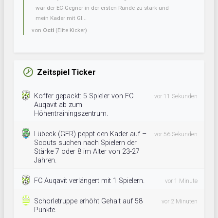
war der EC-Gegner in der ersten Runde zu stark und
mein Kader mit Gl...
von
Octi
(Elite Kicker)
Zeitspiel Ticker
Koffer gepackt: 5 Spieler von FC
vor 11 Sekunden
Auqavit ab zum
Höhentrainingszentrum.
Lübeck (GER) peppt den Kader auf –
vor 56 Sekunden
Scouts suchen nach Spielern der
Stärke 7 oder 8 im Alter von 23-27
Jahren.
FC Auqavit verlängert mit 1 Spielern.
vor 1 Minute
Schorletruppe erhöht Gehalt auf 58
vor 2 Minuten
Punkte.