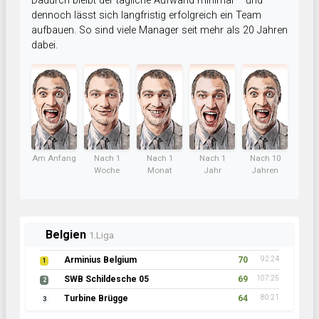
Dadurch bleibt der tägliche Aufwand minimal – und
dennoch lässt sich langfristig erfolgreich ein Team
aufbauen. So sind viele Manager seit mehr als 20 Jahren
dabei.
Am Anfang
Nach 1
Nach 1
Nach 1
Nach 10
Woche
Monat
Jahr
Jahren
Belgien
1.Liga
Arminius Belgium
70
92:24
1
SWB Schildesche 05
69
107:25
2
Turbine Brügge
64
80:21
3