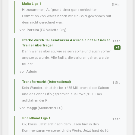
Malta Liga 1
5 Min
Hi zusammen, Aufgrund einer ganz schlechten
Formation von Wales haben wir ein Spiel gewonnen mit
dem nicht gerechnet war...
von
Pereira
(FC Valletta City)
Stärke durch Tausendsassa 4 wurde nicht auf neuen
1 Std
Trainer übertragen
+1
Dann war es aber so, wie es sein sollte und auch vorher
angezeigt wurde. Alle Buffs, die verloren gehen, werden
bei der ...
von
Admin
Transfermarkt (international)
1 Std
Kein Wunder..Ich stehe bei +455 Millionen diese Saison
und das ohne Erfolgsprämien aus Pokal/CC.. Das
aufblähen der P...
von
moggl
(Monnemer FC)
Schottland Liga 1
1 Std
Ok, krass. Jetzt erst nach dem Lesen hier in den
Kommentaren verstehe ich die Werte. Jetzt hast du für