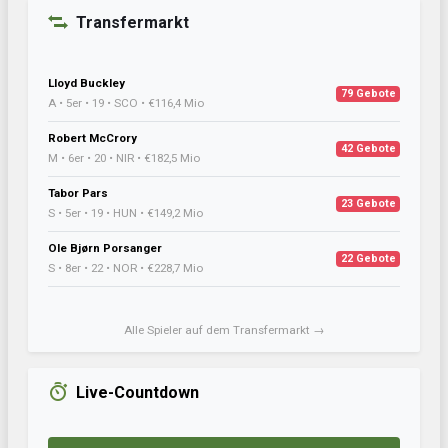
Transfermarkt
Lloyd Buckley
79 Gebote
A • 5er • 19 • SCO • €116,4 Mio
Robert McCrory
42 Gebote
M • 6er • 20 • NIR • €182,5 Mio
Tabor Pars
23 Gebote
S • 5er • 19 • HUN • €149,2 Mio
Ole Bjørn Porsanger
22 Gebote
S • 8er • 22 • NOR • €228,7 Mio
Alle Spieler auf dem Transfermarkt →
Live-Countdown