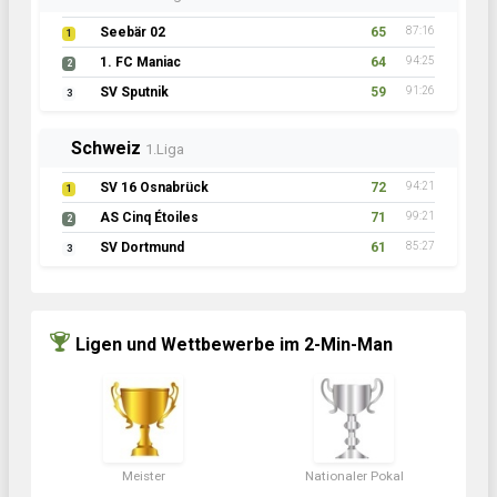
Seebär 02
65
87:16
1
1. FC Maniac
64
94:25
2
SV Sputnik
59
91:26
3
Schweiz
1.Liga
SV 16 Osnabrück
72
94:21
1
AS Cinq Étoiles
71
99:21
2
SV Dortmund
61
85:27
3
Ligen und Wettbewerbe im 2-Min-Man
Meister
Nationaler Pokal